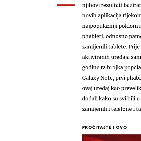
njihovi rezultati bazira
novih aplikacija tijeko
najpopularniji pokloni 
phableti, odnosno pame
zamijenili tablete. Prij
aktiviranih uređaja samo
godine ta brojka popel
Galaxy Note, prvi phable
ovaj uređaj kao preveli
dodali kako su svi bili 
zamijenili i telefone i t
PROČITAJTE I OVO