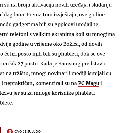
ni su na broju aktivacija novih uređaja i skidanju
m blagdana. Prema tom izvještaju, ove godine
među gadgetima bili su Appleovi uređaji te
tni telefoni s velikim ekranima koji su mnogima
e dvije godine u vrijeme oko Božića, od novih
 četiri posto njih bili su phableti, dok se ove
a na čak 27 posto. Kada je Samsung predstavio
t na tržištu, mnogi novinari i mediji ismijali su
k i nepraktičan, komentirali su na
PC Magu
i
u krivu jer su za mnoge korisnike phableti
ablete.
OVO JE SULUDO