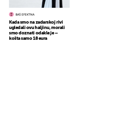
BAŠ EFEKTNA
Kada smo na zadarskoj rivi
ugledali ovu haljinu, morali
smo doznati odakle je –
košta samo 18 eura