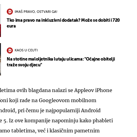
IMAŠ PRAVO, OSTVARI GA!
Tko ima pravo na inkluzivni dodatak? Može se dobiti i 720
eura
UKLJUČITE NOTIFIKACIJE
KAOS U CEUTI
Na stotine maloljetnika lutaju ulicama: "Očajne obitelji
traže svoju djecu"
etima ovih blagdana nalazi se Appleov iPhone
elefoni koji rade na Googleovom mobilnom
droid, pri čemu je najpopularniji Android
 5. Iz ove kompanije napominju kako phableti
 samo tabletima, već i klasičnim pametnim