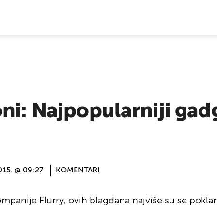
E VIJESTI
ni: Najpopularniji gad
015. @ 09:27
KOMENTARI
panije Flurry, ovih blagdana najviše su se poklanj