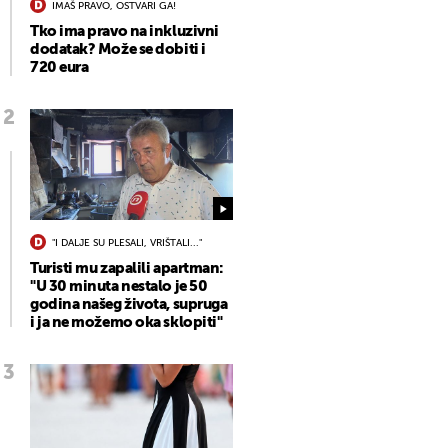
IMAŠ PRAVO, OSTVARI GA!
Tko ima pravo na inkluzivni
dodatak? Može se dobiti i
720 eura
"I DALJE SU PLESALI, VRIŠTALI..."
Turisti mu zapalili apartman:
"U 30 minuta nestalo je 50
godina našeg života, supruga
i ja ne možemo oka sklopiti"