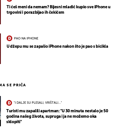
Ti ćeš meni da nemam? Bijesni mladić kupio sve iPhone u
trgovini i porazbijao ih čekićem
PAO NA IPHONE
U džepu mu se zapalio iPhone nakon što je pao s bicikla
IMA SE PRIČA
"I DALJE SU PLESALI, VRIŠTALI..."
Turisti mu zapalili apartman: "U 30 minuta nestalo je 50
godina našeg života, supruga i ja ne možemo oka
sklopiti"