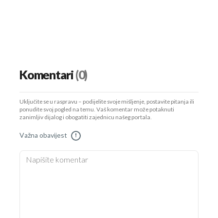
Komentari
(0)
Uključite se u raspravu – podijelite svoje mišljenje, postavite pitanja ili
ponudite svoj pogled na temu. Vaš komentar može potaknuti
zanimljiv dijalog i obogatiti zajednicu našeg portala.
Važna obavijest
!