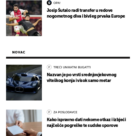
OPA!
Josip Šutalo radi transfer u redove
nogometnog diva i bivšeg prvaka Europe
NOVAC
TREĆI UNIKATNI BUGATTI
Nazvan je po vrsti srednjovjekovnog
viteškog konja i visok samo metar
ZA POSLODAVCE
Kako ispravno dati nekome otkaz i izbjeći
najčešće pogreške te sudske sporove