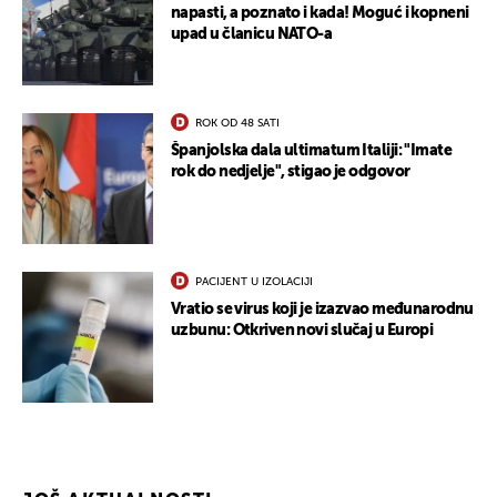
napasti, a poznato i kada! Moguć i kopneni
upad u članicu NATO-a
ROK OD 48 SATI
Španjolska dala ultimatum Italiji: "Imate
rok do nedjelje", stigao je odgovor
PACIJENT U IZOLACIJI
Vratio se virus koji je izazvao međunarodnu
uzbunu: Otkriven novi slučaj u Europi