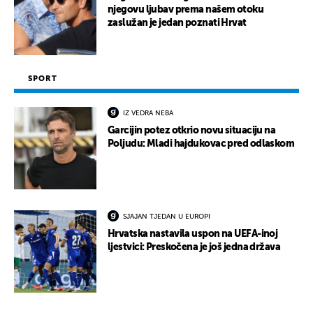
njegovu ljubav prema našem otoku
zaslužan je jedan poznati Hrvat
SPORT
IZ VEDRA NEBA
Garcijin potez otkrio novu situaciju na
Poljudu: Mladi hajdukovac pred odlaskom
SJAJAN TJEDAN U EUROPI
Hrvatska nastavila uspon na UEFA-inoj
ljestvici: Preskočena je još jedna država