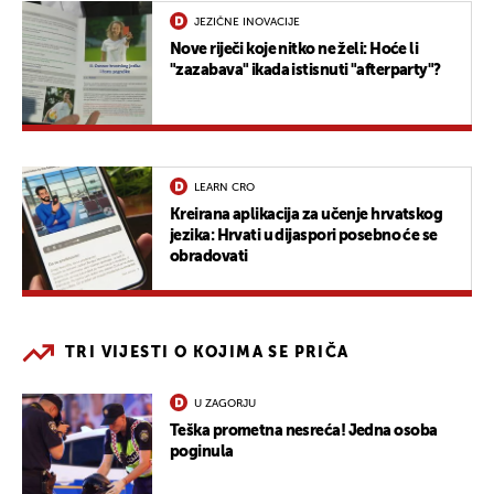
JEZIČNE INOVACIJE
Nove riječi koje nitko ne želi: Hoće li
"zazabava" ikada istisnuti "afterparty"?
LEARN CRO
Kreirana aplikacija za učenje hrvatskog
jezika: Hrvati u dijaspori posebno će se
obradovati
TRI VIJESTI O KOJIMA SE PRIČA
U ZAGORJU
Teška prometna nesreća! Jedna osoba
poginula