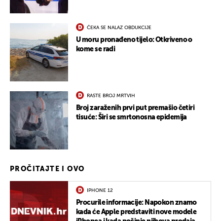
ČEKA SE NALAZ OBDUKCIJE
U moru pronađeno tijelo: Otkriveno o
kome se radi
RASTE BROJ MRTVIH
Broj zaraženih prvi put premašio četiri
tisuće: Širi se smrtonosna epidemija
PROČITAJTE I OVO
IPHONE 12
Procurile informacije: Napokon znamo
kada će Apple predstaviti nove modele