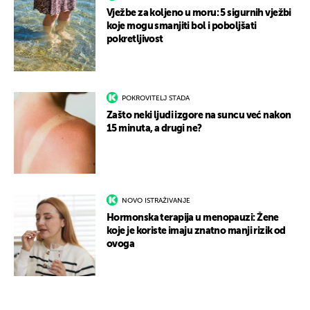
Vježbe za koljeno u moru: 5 sigurnih vježbi
koje mogu smanjiti bol i poboljšati
pokretljivost
POKROVITELJ STADA
Zašto neki ljudi izgore na suncu već nakon
15 minuta, a drugi ne?
NOVO ISTRAŽIVANJE
Hormonska terapija u menopauzi: Žene
koje je koriste imaju znatno manji rizik od
ovoga