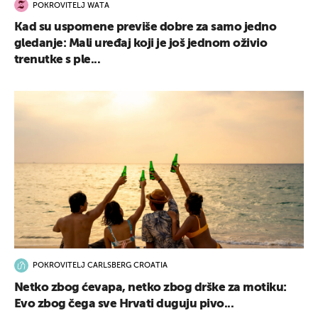
POKROVITELJ WATA
Kad su uspomene previše dobre za samo jedno
gledanje: Mali uređaj koji je još jednom oživio
trenutke s ple...
POKROVITELJ CARLSBERG CROATIA
Netko zbog ćevapa, netko zbog drške za motiku:
Evo zbog čega sve Hrvati duguju pivo...