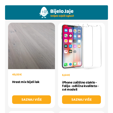
49,00 €
6,64 €
Hrast mix bijeli lak
iPhone zaštitno staklo -
folija - odlična kvaliteta -
svi modeli
SAZNAJ VIŠE
SAZNAJ VIŠE