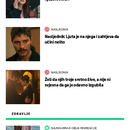
NASLJEDNIK
Nasljednik: Ljuta je na njega i zahtjeva da
učini nešto
NASLJEDNIK
Želi da njih troje sretno žive, a nije ni
svjesna da ga je odavno izgubila
ZDRAVLJE
NAJSIGURNIJI OBLIK REKREACIJE