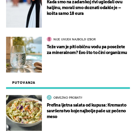
Kada smo na zadarskoj rivi ugledali ovu
haljinu, morali smo doznati odakle je –
košta samo 18 eura
NIJE UVIJEK NAJBOLJI IZBOR
Teže vam je piti običnu vodu pa posežete
za mineralnom? Evo što to čini organizmu
PUTOVANJA
OBVEZNO PROBATI!
Prefina ljetna salata od kupusa: Kremasto
savršenstvo koje najbolje paše uz pečeno
meso