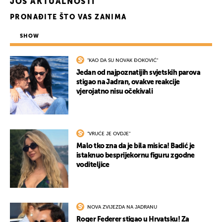
JOŠ AKTUALNOSTI
PRONAĐITE ŠTO VAS ZANIMA
SHOW
"KAO DA SU NOVAK ĐOKOVIĆ"
Jedan od najpoznatijih svjetskih parova
stigao na Jadran, ovakve reakcije
vjerojatno nisu očekivali
"VRUĆE JE OVDJE"
Malo tko zna da je bila misica! Badić je
istaknuo besprijekornu figuru zgodne
voditeljice
NOVA ZVIJEZDA NA JADRANU
Roger Federer stigao u Hrvatsku! Za