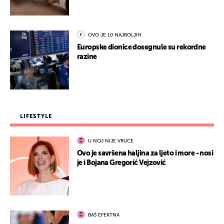
OVO JE 10 NAJBOLJIH
Europske dionice dosegnule su rekordne
razine
LIFESTYLE
U NOJ NIJE VRUĆE
Ovo je savršena haljina za ljeto i more - nosi
je i Bojana Gregorić Vejzović
BAŠ EFEKTNA