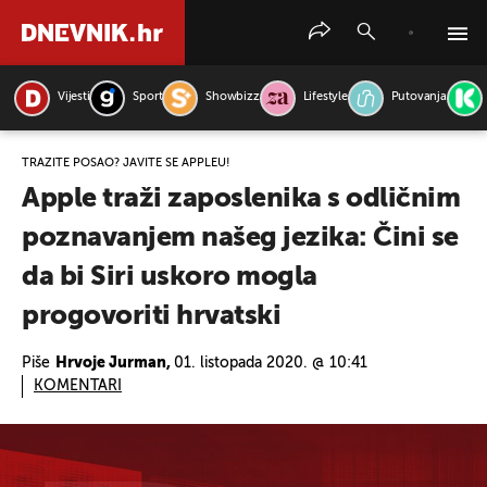
Vijesti
Sport
Showbizz
Lifestyle
Putovanja
PRETRAŽITE VIJESTI
TRAŽITE POSAO? JAVITE SE APPLEU!
Apple traži zaposlenika s odličnim
poznavanjem našeg jezika: Čini se
da bi Siri uskoro mogla
progovoriti hrvatski
Piše
Hrvoje Jurman,
01. listopada 2020. @ 10:41
KOMENTARI