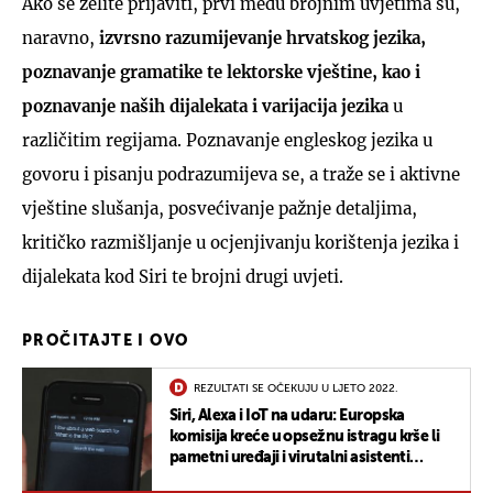
Ako se želite prijaviti, prvi među brojnim uvjetima su,
naravno,
izvrsno razumijevanje hrvatskog jezika,
poznavanje gramatike te lektorske vještine, kao i
poznavanje naših dijalekata i varijacija jezika
u
različitim regijama. Poznavanje engleskog jezika u
govoru i pisanju podrazumijeva se, a traže se i aktivne
vještine slušanja, posvećivanje pažnje detaljima,
kritičko razmišljanje u ocjenjivanju korištenja jezika i
dijalekata kod Siri te brojni drugi uvjeti.
PROČITAJTE I OVO
REZULTATI SE OČEKUJU U LJETO 2022.
Siri, Alexa i IoT na udaru: Europska
komisija kreće u opsežnu istragu krše li
pametni uređaji i virutalni asistenti
pravila tržišnog natjecanja