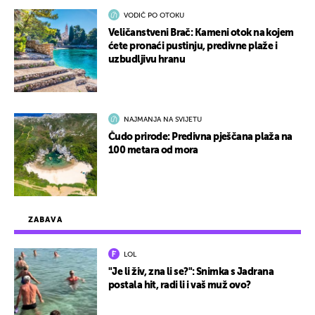
VODIČ PO OTOKU
Veličanstveni Brač: Kameni otok na kojem
ćete pronaći pustinju, predivne plaže i
uzbudljivu hranu
NAJMANJA NA SVIJETU
Čudo prirode: Predivna pješčana plaža na
100 metara od mora
ZABAVA
LOL
"Je li živ, zna li se?": Snimka s Jadrana
postala hit, radi li i vaš muž ovo?