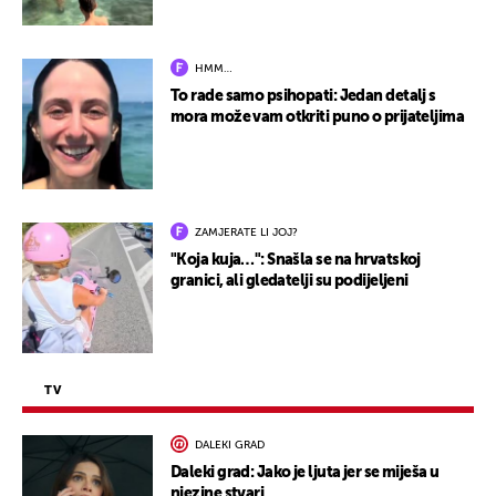
HMM…
To rade samo psihopati: Jedan detalj s
mora može vam otkriti puno o prijateljima
ZAMJERATE LI JOJ?
"Koja kuja…": Snašla se na hrvatskoj
granici, ali gledatelji su podijeljeni
TV
DALEKI GRAD
Daleki grad: Jako je ljuta jer se miješa u
njezine stvari