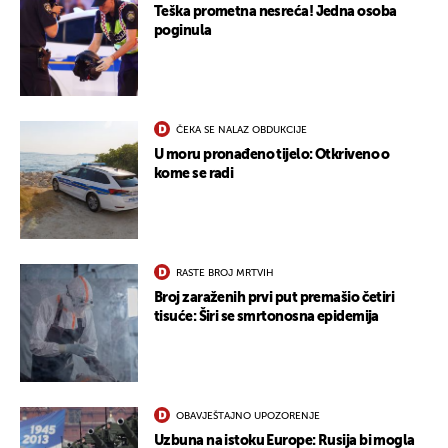
Teška prometna nesreća! Jedna osoba
poginula
ČEKA SE NALAZ OBDUKCIJE
U moru pronađeno tijelo: Otkriveno o
kome se radi
RASTE BROJ MRTVIH
Broj zaraženih prvi put premašio četiri
tisuće: Širi se smrtonosna epidemija
OBAVJEŠTAJNO UPOZORENJE
Uzbuna na istoku Europe: Rusija bi mogla
UKLJUČITE NOTIFIKACIJE