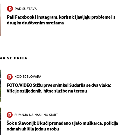
PAD SUSTAVA
Pali Facebook i Instagram, korisnici javljaju probleme i s
drugim društvenim mrežama
IMA SE PRIČA
KOD BJELOVARA
FOTO/VIDEO Stižu prve snimke! Sudarila se dva vlaka:
Više je ozlijeđenih, hitne službe na terenu
SUMNJA NA NASILNU SMRT
Šok u Slavoniji: U kući pronađeno tijelo muškarca, policija
odmah uhitila jednu osobu