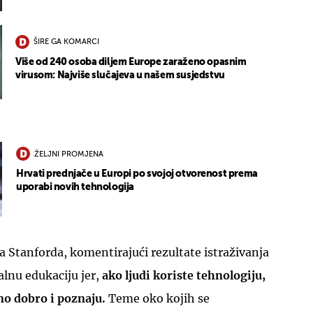
ŠIRE GA KOMARCI
Više od 240 osoba diljem Europe zaraženo opasnim
virusom: Najviše slučajeva u našem susjedstvu
UKLJUČITE NOTIFIKACIJE
ŽELJNI PROMJENA
Hrvati prednjače u Europi po svojoj otvorenost prema
uporabi novih tehnologija
a Stanforda, komentirajući rezultate istraživanja
alnu edukaciju jer,
ako ljudi koriste tehnologiju,
jno dobro i poznaju.
Teme oko kojih se