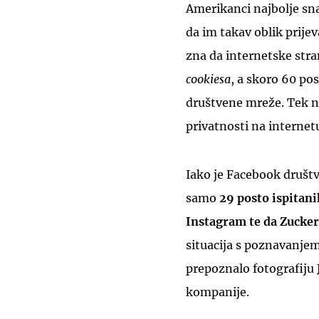
Amerikanci najbolje snal
da im takav oblik prije
zna da internetske stra
cookiesa
, a skoro 60 po
društvene mreže. Tek n
privatnosti na internetu
Iako je Facebook društv
samo
29 posto ispitani
Instagram te da Zuckerb
situacija s poznavanjem
prepoznalo fotografiju
kompanije.