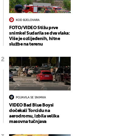
KOD BJELOVARA
FOTO/VIDEO Stižu prve
snimke! Sudarila se dva vlaka:
Više je ozlijeđenih, hitne
službe na terenu
POJAVILA SE SNIMKA
VIDEO Bad Blue Boysi
dočekali Torcidu na
aerodromu, izbila velika
masovna tučnjava