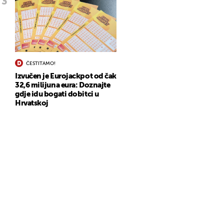
ČESTITAMO!
Izvučen je Eurojackpot od čak
32,6 milijuna eura: Doznajte
gdje idu bogati dobitci u
Hrvatskoj