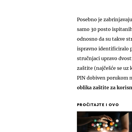
Posebno je zabrinjavaju
samo 30 posto ispitanih
odnosno da su takve str
ispravno identificiralo
stručnjaci upravo dvos
zaštite (najčešće se uz 
PIN dobiven porukom n
oblika zaštite za koris
PROČITAJTE I OVO