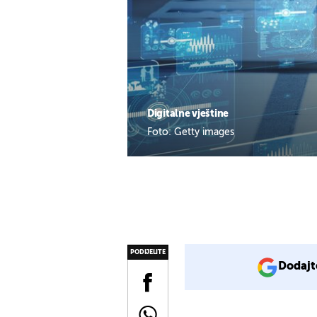
Digitalne vještine
Foto: Getty images
PODIJELITE
Dodajt