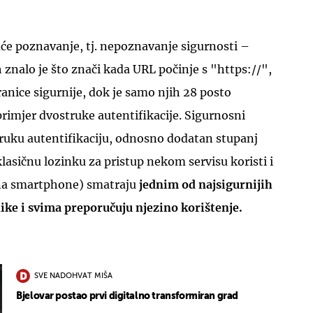
će poznavanje, tj. nepoznavanje sigurnosti –
 znalo je što znači kada URL počinje s "https://",
anice sigurnije, dok je samo njih 28 posto
 primjer dvostruke autentifikacije. Sigurnosni
truku autentifikaciju, odnosno dodatan stupanj
klasičnu lozinku za pristup nekom servisu koristi i
a smartphone) smatraju
jednim od najsigurnijih
nike i svima preporučuju njezino korištenje.
SVE NADOHVAT MIŠA
Bjelovar postao prvi digitalno transformiran grad