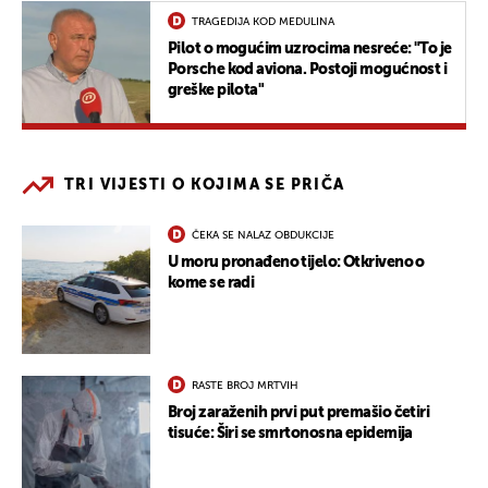
TRAGEDIJA KOD MEDULINA
Pilot o mogućim uzrocima nesreće: "To je
Porsche kod aviona. Postoji mogućnost i
greške pilota"
TRI VIJESTI O KOJIMA SE PRIČA
ČEKA SE NALAZ OBDUKCIJE
U moru pronađeno tijelo: Otkriveno o
kome se radi
RASTE BROJ MRTVIH
Broj zaraženih prvi put premašio četiri
tisuće: Širi se smrtonosna epidemija