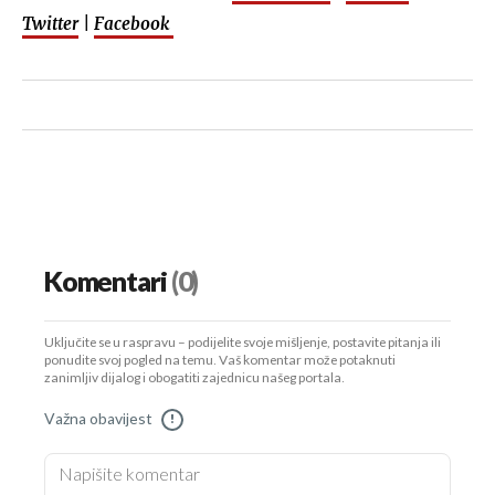
Twitter
|
Facebook
Komentari
(0)
Uključite se u raspravu – podijelite svoje mišljenje, postavite pitanja ili
ponudite svoj pogled na temu. Vaš komentar može potaknuti
zanimljiv dijalog i obogatiti zajednicu našeg portala.
Važna obavijest
!