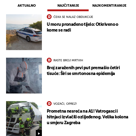
AKTUALNO
NAJČITANIJE
NAJKOMENTIRANIJE
ČEKA SE NALAZ OBDUKCIJE
U moru pronađeno tijelo: Otkriveno o
kome se radi
RASTE BROJ MRTVIH
Broj zaraženih prvi put premašio četiri
tisuće: Širi se smrtonosna epidemija
VOZAČI, OPREZ!
Prometna nesreća na A1! Vatrogasci i
hitnjaci izvlačili ozlijeđenog. Velika kolona
u smjeru Zagreba