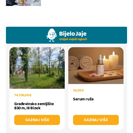
16,00 €
74.700,00 €
Serum ruža
Građevinsko zemljište
830 m, III Bizek
SAZNAJ VIŠE
SAZNAJ VIŠE