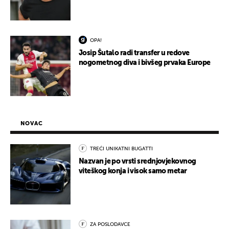
OPA!
Josip Šutalo radi transfer u redove
nogometnog diva i bivšeg prvaka Europe
NOVAC
TREĆI UNIKATNI BUGATTI
Nazvan je po vrsti srednjovjekovnog
viteškog konja i visok samo metar
ZA POSLODAVCE