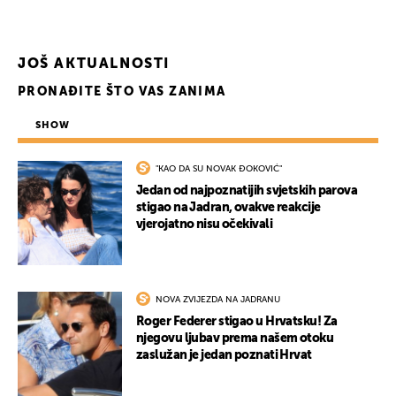
UKLJUČITE NOTIFIKACIJE
JOŠ AKTUALNOSTI
PRONAĐITE ŠTO VAS ZANIMA
SHOW
"KAO DA SU NOVAK ĐOKOVIĆ"
Jedan od najpoznatijih svjetskih parova
stigao na Jadran, ovakve reakcije
vjerojatno nisu očekivali
NOVA ZVIJEZDA NA JADRANU
Roger Federer stigao u Hrvatsku! Za
njegovu ljubav prema našem otoku
zaslužan je jedan poznati Hrvat