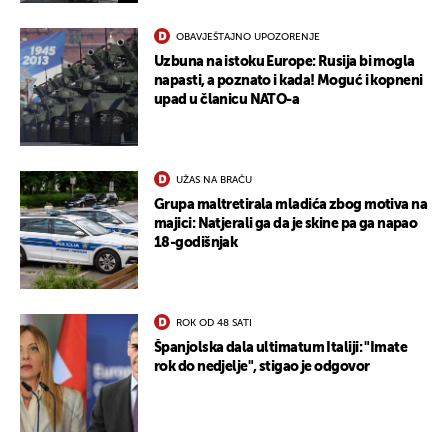
OBAVJEŠTAJNO UPOZORENJE
Uzbuna na istoku Europe: Rusija bi mogla
napasti, a poznato i kada! Moguć i kopneni
upad u članicu NATO-a
UŽAS NA BRAČU
Grupa maltretirala mladića zbog motiva na
majici: Natjerali ga da je skine pa ga napao
18-godišnjak
ROK OD 48 SATI
Španjolska dala ultimatum Italiji: "Imate
rok do nedjelje", stigao je odgovor