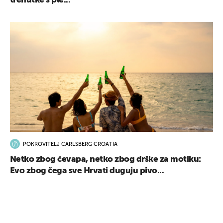
trenutke s ple...
POKROVITELJ CARLSBERG CROATIA
Netko zbog ćevapa, netko zbog drške za motiku:
Evo zbog čega sve Hrvati duguju pivo...