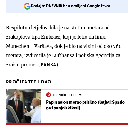
Dodajte DNEVNIK.hr u omiljeni Google izvor
Bespilotna letjelica
bila je na stotinu metara od
zrakoplova tipa
Embraer
, koji je letio na liniji
Munechen - Varšava, dok je bio na visini od oko 760
metara, izvijestila je Lufthansa i poljska Agencija za
zračni promet
(PANSA)
PROČITAJTE I OVO
TEHNIČKI PROBLEMI
Papin avion morao prisilno sletjeti: Spasio
ga španjolski kralj