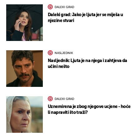
DALEKI GRAD
Daleki grad: Jako je ljuta jer se miješa u
njezine stvari
NASLJEDNIK
Nasljednik: Ljuta je na njega i zahtjeva da
učini nešto
DALEKI GRAD
Uznemirena je zbog njegove ucjene - hoće
li napraviti što traži?