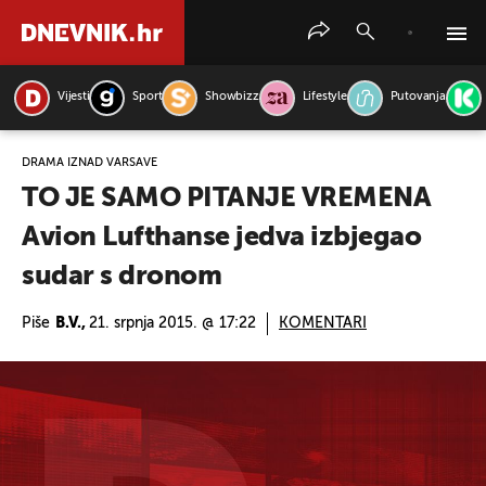
Vijesti
Sport
Showbizz
Lifestyle
Putovanja
PRETRAŽITE VIJESTI
DRAMA IZNAD VARŠAVE
TO JE SAMO PITANJE VREMENA
Avion Lufthanse jedva izbjegao
sudar s dronom
Piše
B.V.,
21. srpnja 2015. @ 17:22
KOMENTARI