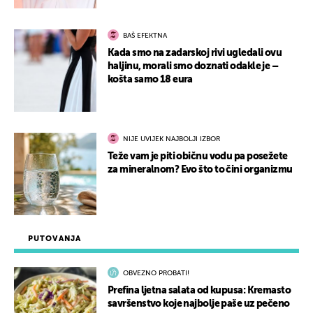
BAŠ EFEKTNA
Kada smo na zadarskoj rivi ugledali ovu
haljinu, morali smo doznati odakle je –
košta samo 18 eura
NIJE UVIJEK NAJBOLJI IZBOR
Teže vam je piti običnu vodu pa posežete
za mineralnom? Evo što to čini organizmu
PUTOVANJA
OBVEZNO PROBATI!
Prefina ljetna salata od kupusa: Kremasto
savršenstvo koje najbolje paše uz pečeno