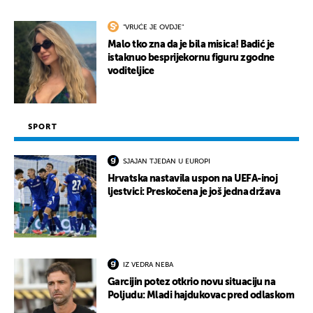
"VRUĆE JE OVDJE"
Malo tko zna da je bila misica! Badić je
istaknuo besprijekornu figuru zgodne
voditeljice
SPORT
SJAJAN TJEDAN U EUROPI
Hrvatska nastavila uspon na UEFA-inoj
ljestvici: Preskočena je još jedna država
IZ VEDRA NEBA
Garcijin potez otkrio novu situaciju na
Poljudu: Mladi hajdukovac pred odlaskom