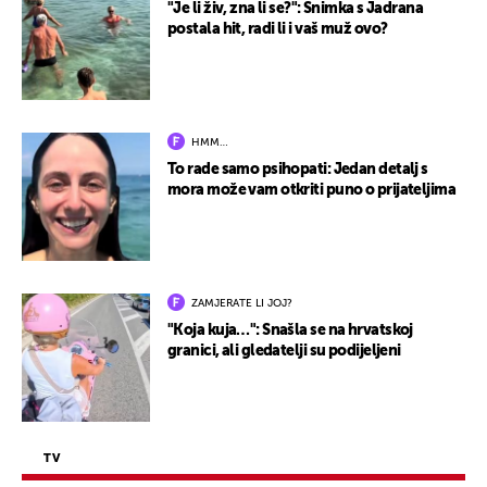
"Je li živ, zna li se?": Snimka s Jadrana
postala hit, radi li i vaš muž ovo?
HMM…
To rade samo psihopati: Jedan detalj s
mora može vam otkriti puno o prijateljima
ZAMJERATE LI JOJ?
"Koja kuja…": Snašla se na hrvatskoj
granici, ali gledatelji su podijeljeni
TV