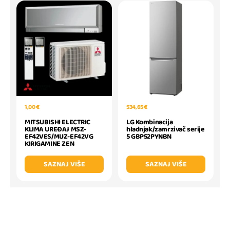
1,00 €
534,65 €
MITSUBISHI ELECTRIC
LG Kombinacija
KLIMA UREĐAJ MSZ-
hladnjak/zamrzivač serije
EF42VES/MUZ-EF42VG
5 GBP52PYNBN
KIRIGAMINE ZEN
SAZNAJ VIŠE
SAZNAJ VIŠE