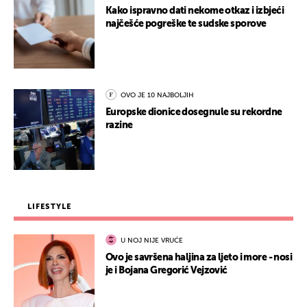
Kako ispravno dati nekome otkaz i izbjeći
najčešće pogreške te sudske sporove
OVO JE 10 NAJBOLJIH
Europske dionice dosegnule su rekordne
razine
LIFESTYLE
U NOJ NIJE VRUĆE
Ovo je savršena haljina za ljeto i more - nosi
je i Bojana Gregorić Vejzović