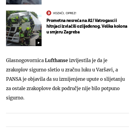
VOZAČI, OPREZ!
Prometna nesreća na A1! Vatrogasci i
hitnjaci izvlačili ozlijeđenog. Velika kolona
u smjeru Zagreba
Glasnogovornica
Lufthanse
izvijestila je da je
zrakoplov sigurno sletio u zračnu luku u Varšavi, a
PANSA je objavila da su izmijenjene upute o slijetanju
za ostale zrakoplove dok područje nije bilo potpuno
sigurno.