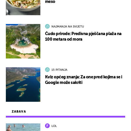
meso
NAJMANJA NA SVIJETU
Čudo prirode: Predivna pješčana plaža na
100 metara od mora
15 PITANJA
Kviz općeg znanja: Za one pred kojima se i
Google može sakriti
ZABAVA
LOL