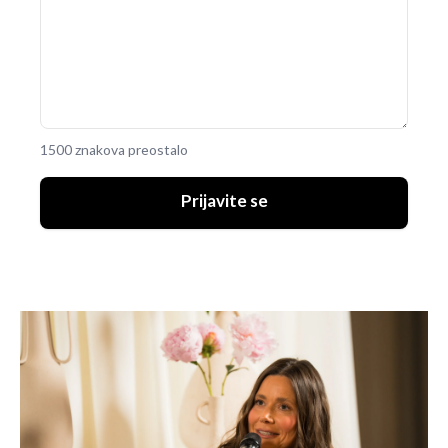
1500 znakova preostalo
Prijavite se