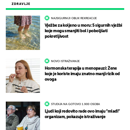
ZDRAVLJE
NAJSIGURNIJI OBLIK REKREACIJE
Vježbe za koljeno u moru: 5 sigurnih vježbi
koje mogu smanjiti bol i poboljšati
pokretljivost
NOVO ISTRAŽIVANJE
Hormonska terapija u menopauzi: Žene
koje je koriste imaju znatno manji rizik od
ovoga
STUDIJA NA GOTOVO 1.900 OSOBA
Ljudi koji redovito rade ovo imaju “mlađi”
organizam, pokazuje istraživanje