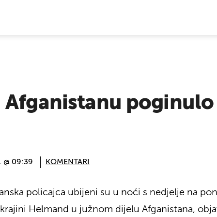
E VIJESTI
 Afganistanu poginulo
. @ 09:39
KOMENTARI
stanska policajca ubijeni su u noći s nedjelje na p
ajini Helmand u južnom dijelu Afganistana, objavi