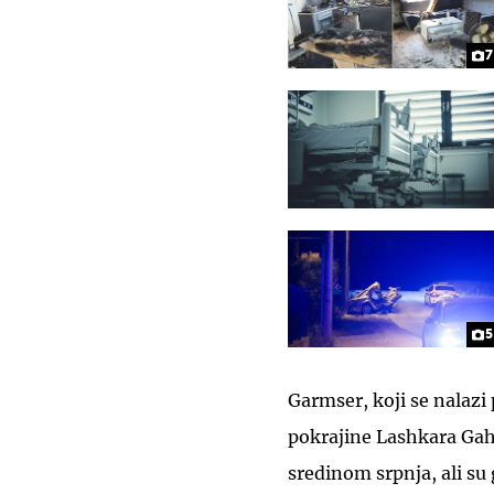
7
5
Garmser, koji se nalaz
pokrajine Lashkara Gah
sredinom srpnja, ali su