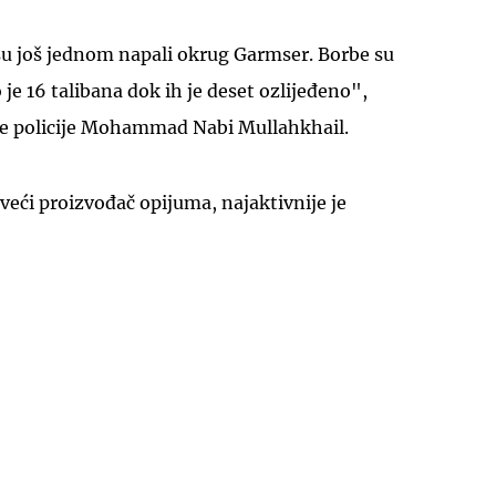
su još jednom napali okrug Garmser. Borbe su
o je 16 talibana dok ih je deset ozlijeđeno",
ske policije Mohammad Nabi Mullahkhail.
UKLJUČITE NOTIFIKACIJE
eći proizvođač opijuma, najaktivnije je