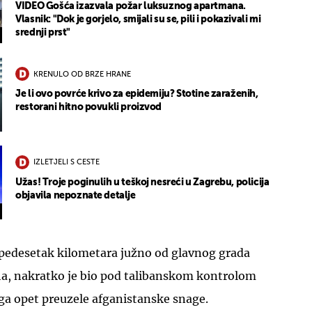
VIDEO Gošća izazvala požar luksuznog apartmana.
Vlasnik: "Dok je gorjelo, smijali su se, pili i pokazivali mi
srednji prst"
KRENULO OD BRZE HRANE
Je li ovo povrće krivo za epidemiju? Stotine zaraženih,
restorani hitno povukli proizvod
IZLETJELI S CESTE
Užas! Troje poginulih u teškoj nesreći u Zagrebu, policija
objavila nepoznate detalje
i pedesetak kilometara južno od glavnog grada
a, nakratko je bio pod talibanskom kontrolom
 ga opet preuzele afganistanske snage.