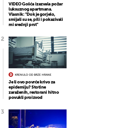
VIDEO Gošća izazvala požar
luksuznog apartmana.
Vlasnik: "Dok je gorjelo,
smijali su se, pili i pokazivali
mi srednji prst"
KRENULO OD BRZE HRANE
Je li ovo povrće krivo za
epidemiju? Stotine
zaraženih, restorani hitno
povukli proizvod