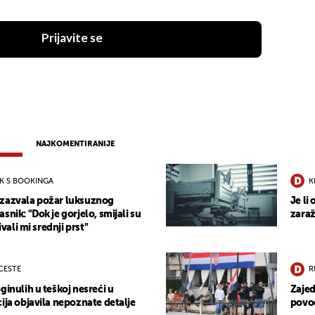
Prijavite se
NAJKOMENTIRANIJE
OK S BOOKINGA
K
izazvala požar luksuznog
Je li
snik: "Dok je gorjelo, smijali su
zaraž
ivali mi srednji prst"
 CESTE
R
ginulih u teškoj nesreći u
Zajed
ija objavila nepoznate detalje
povod