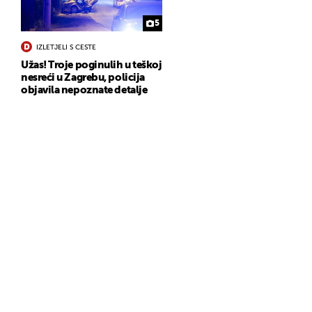
5
IZLETJELI S CESTE
Užas! Troje poginulih u teškoj
nesreći u Zagrebu, policija
objavila nepoznate detalje