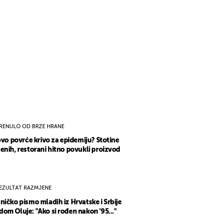
RENULO OD BRZE HRANE
 ovo povrće krivo za epidemiju? Stotine
enih, restorani hitno povukli proizvod
EZULTAT RAZMJENE
ničko pismo mladih iz Hrvatske i Srbije
om Oluje: "Ako si rođen nakon '95..."