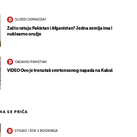
SLIJEDI ODMAZDA?
Zašto ratuju Pakistan i Afganistan? Jedna zemlja ima i
nuklearno oružje
OBJAVIO PAKISTAN
VIDEO Ovo je trenutak smrtonosnog napada na Kabul
IMA SE PRIČA
STIGAO I ŠOK S BOOKINGA