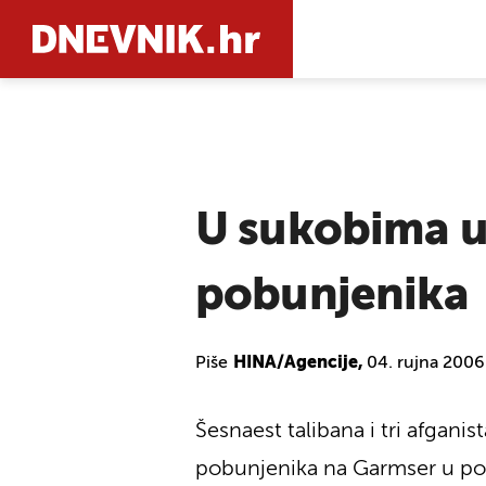
PRETRAŽIT
U sukobima u
pobunjenika
Piše
HINA/Agencije,
04. rujna 2006
Šesnaest talibana i tri afgani
pobunjenika na Garmser u pokr