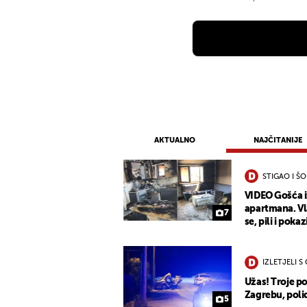
AKTUALNO
NAJČITANIJE
STIGAO I Š
VIDEO Gošća 
apartmana. Vla
7
se, pili i pokaz
IZLETJELI S
Užas! Troje po
Zagrebu, polic
5