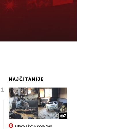
NAJČITANIJE
7
STIGAO I ŠOK S BOOKINGA