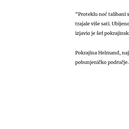
"Proteklu noć talibani 
trajale više sati. Ubijen
izjavio je šef pokrajin
Pokrajina Helmand, najv
pobunjeničko područje.