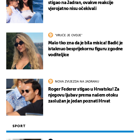
stigao na Jadran, ovakve reakcije
vjerojatno nisu očekivali
"VRUĆE JE OVDJE"
Malo tko zna da je bila misica! Badić je
istaknuo besprijekornu figuru zgodne
voditeljice
NOVA ZVIJEZDA NA JADRANU
Roger Federer stigao u Hrvatsku! Za
njegovu ljubav prema našem otoku
zaslužan je jedan poznati Hrvat
SPORT