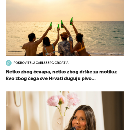
POKROVITELJ CARLSBERG CROATIA
Netko zbog ćevapa, netko zbog drške za motiku:
Evo zbog čega sve Hrvati duguju pivo...