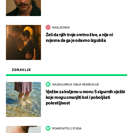
NASLJEDNIK
Želi da njih troje sretno žive, a nije ni
svjesna da ga je odavno izgubila
ZDRAVLJE
NAJSIGURNIJI OBLIK REKREACIJE
Vježbe za koljeno u moru: 5 sigurnih vježbi
koje mogu smanjiti bol i poboljšati
pokretljivost
POKROVITELJ STADA