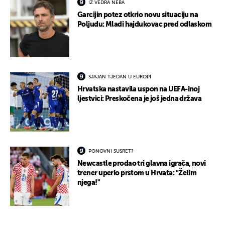
IZ VEDRA NEBA
Garcijin potez otkrio novu situaciju na
Poljudu: Mladi hajdukovac pred odlaskom
SJAJAN TJEDAN U EUROPI
Hrvatska nastavila uspon na UEFA-inoj
ljestvici: Preskočena je još jedna država
PONOVNI SUSRET?
Newcastle prodao tri glavna igrača, novi
trener uperio prstom u Hrvata: "Želim
njega!"