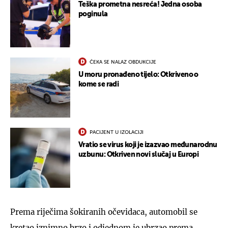
Teška prometna nesreća! Jedna osoba
poginula
ČEKA SE NALAZ OBDUKCIJE
U moru pronađeno tijelo: Otkriveno o
kome se radi
PACIJENT U IZOLACIJI
Vratio se virus koji je izazvao međunarodnu
uzbunu: Otkriven novi slučaj u Europi
Prema riječima šokiranih očevidaca, automobil se
kretao iznimno brzo i odjednom je ubrzao prema