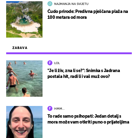
NAJMANJA NA SVIJETU
Čudo prirode: Predivna pješčana plaža na
100 metara od mora
ZABAVA
LOL
"Je li živ, zna li se?": Snimka s Jadrana
postala hit, radi li i vaš muž ovo?
HMM…
To rade samo psihopati: Jedan detalj s
mora može vam otkriti puno o prijateljima