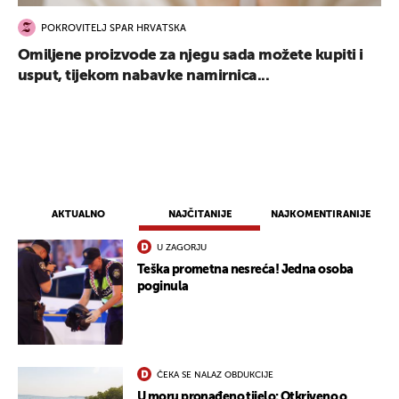
POKROVITELJ SPAR HRVATSKA
Omiljene proizvode za njegu sada možete kupiti i
usput, tijekom nabavke namirnica...
AKTUALNO
NAJČITANIJE
NAJKOMENTIRANIJE
U ZAGORJU
Teška prometna nesreća! Jedna osoba
poginula
ČEKA SE NALAZ OBDUKCIJE
U moru pronađeno tijelo: Otkriveno o