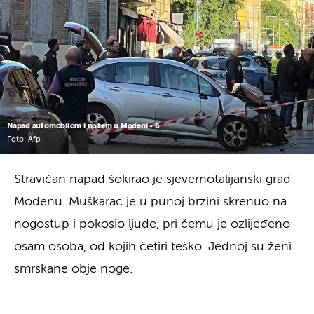
Napad automobilom i nožem u Modeni - 6
Foto: Afp
Stravičan napad šokirao je sjevernotalijanski grad
Modenu. Muškarac je u punoj brzini skrenuo na
nogostup i pokosio ljude, pri čemu je ozlijeđeno
osam osoba, od kojih četiri teško. Jednoj su ženi
smrskane obje noge.