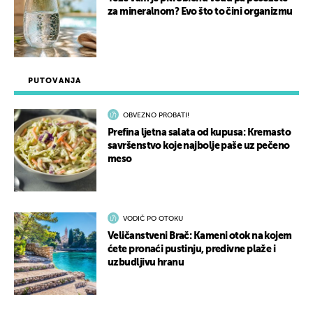
za mineralnom? Evo što to čini organizmu
PUTOVANJA
OBVEZNO PROBATI!
Prefina ljetna salata od kupusa: Kremasto
savršenstvo koje najbolje paše uz pečeno
meso
VODIČ PO OTOKU
Veličanstveni Brač: Kameni otok na kojem
ćete pronaći pustinju, predivne plaže i
uzbudljivu hranu