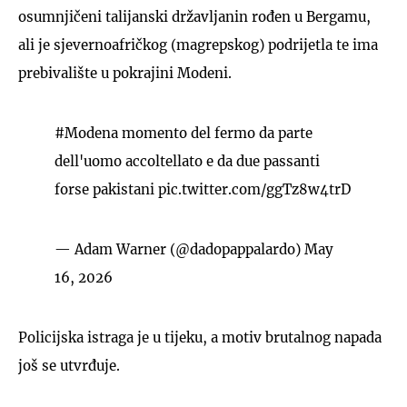
osumnjičeni talijanski državljanin rođen u Bergamu,
ali je sjevernoafričkog (magrepskog) podrijetla te ima
prebivalište u pokrajini Modeni.
#Modena
momento del fermo da parte
dell'uomo accoltellato e da due passanti
forse pakistani
pic.twitter.com/ggTz8w4trD
— Adam Warner (@dadopappalardo)
May
16, 2026
Policijska istraga je u tijeku, a motiv brutalnog napada
još se utvrđuje.