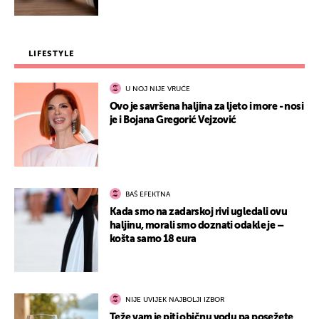
LIFESTYLE
U NOJ NIJE VRUĆE
Ovo je savršena haljina za ljeto i more - nosi
je i Bojana Gregorić Vejzović
BAŠ EFEKTNA
Kada smo na zadarskoj rivi ugledali ovu
haljinu, morali smo doznati odakle je –
košta samo 18 eura
NIJE UVIJEK NAJBOLJI IZBOR
Teže vam je piti običnu vodu pa posežete