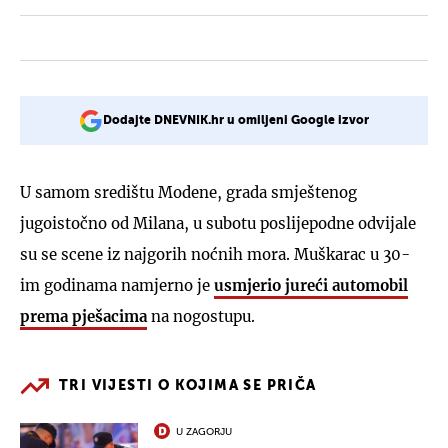
Dodajte DNEVNIK.hr u omiljeni Google izvor
U samom središtu Modene, grada smještenog
jugoistočno od Milana, u subotu poslijepodne odvijale
su se scene iz najgorih noćnih mora. Muškarac u 30-
im godinama namjerno je
usmjerio jureći automobil
prema pješacima
na nogostupu.
TRI VIJESTI O KOJIMA SE PRIČA
U ZAGORJU