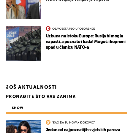
OBAVJEŠTAJNO UPOZORENJE
Uzbuna na istoku Europe: Rusija bi mogla
napasti, a poznato i kada! Moguć i kopneni
upad u članicu NATO-a
JOŠ AKTUALNOSTI
PRONAĐITE ŠTO VAS ZANIMA
SHOW
"KAO DA SU NOVAK ĐOKOVIĆ"
Jedan od najpoznatijih svjetskih parova