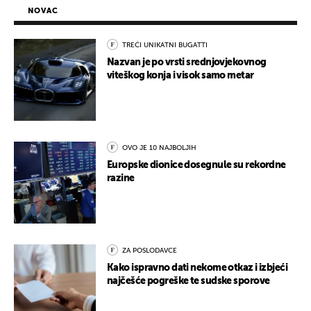
NOVAC
TREĆI UNIKATNI BUGATTI
Nazvan je po vrsti srednjovjekovnog
viteškog konja i visok samo metar
OVO JE 10 NAJBOLJIH
Europske dionice dosegnule su rekordne
razine
ZA POSLODAVCE
Kako ispravno dati nekome otkaz i izbjeći
najčešće pogreške te sudske sporove