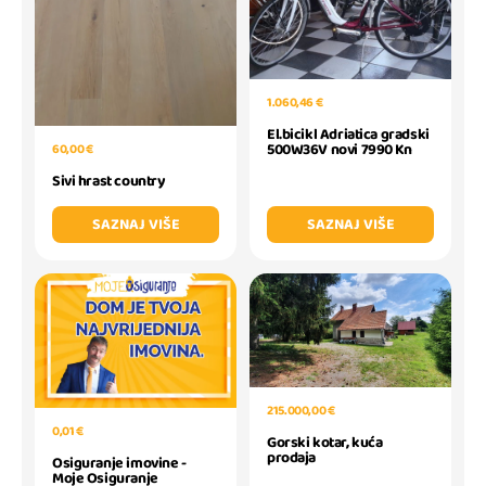
1.060,46 €
El.bicikl Adriatica gradski
500W36V novi 7990 Kn
60,00 €
Sivi hrast country
SAZNAJ VIŠE
SAZNAJ VIŠE
215.000,00 €
0,01 €
Gorski kotar, kuća
prodaja
Osiguranje imovine -
Moje Osiguranje