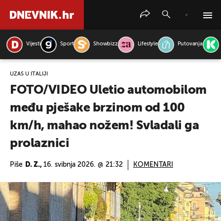
Vijesti
Sport
Showbizz
Lifestyle
Putovanja
PRETRAŽITE VIJESTI
UŽAS U ITALIJI
FOTO/VIDEO Uletio automobilom
među pješake brzinom od 100
km/h, mahao nožem! Svladali ga
prolaznici
Piše
D. Z.,
16. svibnja 2026. @ 21:32
KOMENTARI