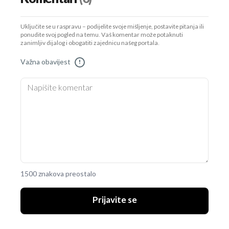
Uključite se u raspravu – podijelite svoje mišljenje, postavite pitanja ili
ponudite svoj pogled na temu. Vaš komentar može potaknuti
zanimljiv dijalog i obogatiti zajednicu našeg portala.
Važna obavijest
!
1500 znakova preostalo
Prijavite se