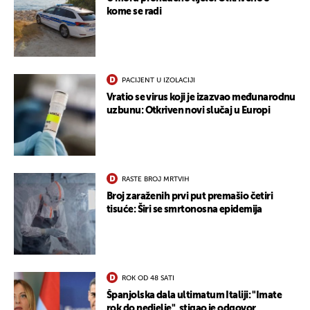
kome se radi
UKLJUČITE NOTIFIKACIJE
PACIJENT U IZOLACIJI
Vratio se virus koji je izazvao međunarodnu
uzbunu: Otkriven novi slučaj u Europi
RASTE BROJ MRTVIH
Broj zaraženih prvi put premašio četiri
tisuće: Širi se smrtonosna epidemija
ROK OD 48 SATI
Španjolska dala ultimatum Italiji: "Imate
rok do nedjelje", stigao je odgovor