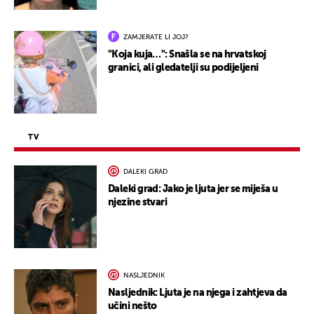
ZAMJERATE LI JOJ?
"Koja kuja…": Snašla se na hrvatskoj
granici, ali gledatelji su podijeljeni
TV
DALEKI GRAD
Daleki grad: Jako je ljuta jer se miješa u
njezine stvari
NASLJEDNIK
Nasljednik: Ljuta je na njega i zahtjeva da
učini nešto