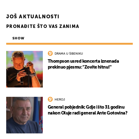
JOŠ AKTUALNOSTI
PRONAĐITE ŠTO VAS ZANIMA
SHOW
DRAMA U ŠIBENIKU
Thompson usred koncerta iznenada
prekinuo pjesmu: "Zovite hitnu!"
HEROJ
General pobjednik: Gdje i što 31 godinu
nakon Oluje radi general Ante Gotovina?