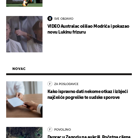
SVE OBJAVIO
VIDEO Australac ošišao Modrića i pokazao
novu Lukinu frizuru
NOVAC
ZA POSLODAVCE
Kako ispravno dati nekome otkaz i izbjeći
najčešće pogreške te sudske sporove
POVOLJNO
Dvorac u Zagorju na aukciji. Početna cijena