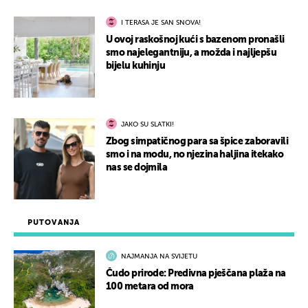
I TERASA JE SAN SNOVA!
U ovoj raskošnoj kući s bazenom pronašli
smo najelegantniju, a možda i najljepšu
bijelu kuhinju
JAKO SU SLATKI!
Zbog simpatičnog para sa špice zaboravili
smo i na modu, no njezina haljina itekako
nas se dojmila
PUTOVANJA
NAJMANJA NA SVIJETU
Čudo prirode: Predivna pješčana plaža na
100 metara od mora