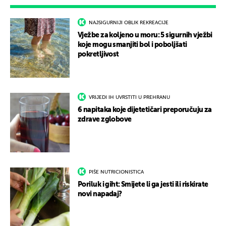
NAJSIGURNIJI OBLIK REKREACIJE
Vježbe za koljeno u moru: 5 sigurnih vježbi
koje mogu smanjiti bol i poboljšati
pokretljivost
VRIJEDI IH UVRSTITI U PREHRANU
6 napitaka koje dijetetičari preporučuju za
zdrave zglobove
PIŠE NUTRICIONISTICA
Poriluk i giht: Smijete li ga jesti ili riskirate
novi napadaj?