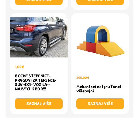
1,00 €
BOČNE STEPENICE-
365,00 €
PRAGOVI ZA TERENCE-
SUV-4X4- VOZILA--
Mekani set za igru Tunel -
NAJVEĆI IZBOR!!!
Višebojni
SAZNAJ VIŠE
SAZNAJ VIŠE