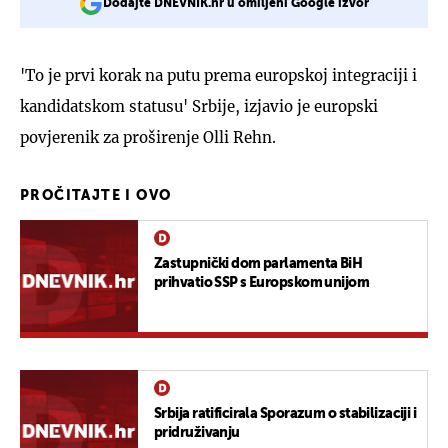
Dodajte DNEVNIK.hr u omiljeni Google izvor
'To je prvi korak na putu prema europskoj integraciji i
kandidatskom statusu' Srbije, izjavio je europski
povjerenik za proširenje Olli Rehn.
PROČITAJTE I OVO
Zastupnički dom parlamenta BiH
prihvatio SSP s Europskom unijom
Srbija ratificirala Sporazum o stabilizaciji i
pridruživanju