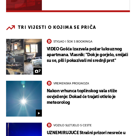
TRI VIJESTI O KOJIMA SE PRIČA
STIGAO I ŠOK S BOOKINGA
VIDEO Gošća izazvala požar luksuznog
apartmana. Vlasnik: "Dok je gorjelo, smijali
su se, pili i pokazivali mi srednji prst"
7
VREMENSKA PROGNOZA
Nakon vrhunca toplinskog vala stiže
osvježenje: Dokad će trajati otkrio je
meteorolog
VOZILO SLETJELO S CESTE
UZNEMIRUJUĆE Strašni prizori nesreće u