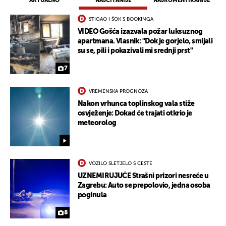
AKTUALNO
NAJČITANIJE
NAJKOMENTIRANIJE
STIGAO I ŠOK S BOOKINGA
VIDEO Gošća izazvala požar luksuznog
apartmana. Vlasnik: "Dok je gorjelo, smijali
su se, pili i pokazivali mi srednji prst"
7
VREMENSKA PROGNOZA
Nakon vrhunca toplinskog vala stiže
osvježenje: Dokad će trajati otkrio je
meteorolog
VOZILO SLETJELO S CESTE
UZNEMIRUJUĆE Strašni prizori nesreće u
Zagrebu: Auto se prepolovio, jedna osoba
poginula
8