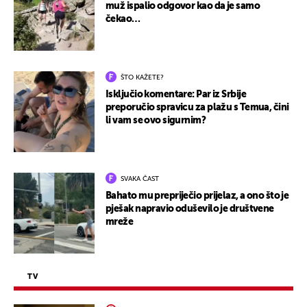
muž ispalio odgovor kao da je samo
čekao…
ŠTO KAŽETE?
Isključio komentare: Par iz Srbije
preporučio spravicu za plažu s Temua, čini
li vam se ovo sigurnim?
SVAKA ČAST
Bahato mu prepriječio prijelaz, a ono što je
pješak napravio oduševilo je društvene
mreže
TV