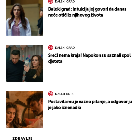
DALEKI GRAD
Daleki grad: Intuicija joj govori da danas
neće otići iz njihovog života
DALEKI GRAD
Sreći nema kraja! Napokon su saznali spol
djeteta
NASLJEDNIK
Postavila mu je važno pitanje, a odgovor ju
je jako iznenadio
ZDRAVLJE