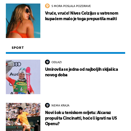
S MORA POSLALA POZDRAVE
Vruće, vruće! Nives Celzijus u vatrenom
kupaćem malo je toga prepustila mašti
SPORT
ODLAZI
Umirovila se jedna od najboljih skijašica
novog doba
NEMA KRAJA
Novi šok u teniskom svijetu: Alcaraz
propušta Cincinatti, hoće li igrati na US
Openu?