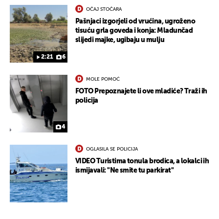
OČAJ STOČARA
Pašnjaci izgorjeli od vrućina, ugroženo
tisuću grla goveda i konja: Mladunčad
slijedi majke, ugibaju u mulju
2:21
6
MOLE POMOĆ
FOTO Prepoznajete li ove mladiće? Traži ih
policija
UKLJUČITE NOTIFIKACIJE
4
OGLASILA SE POLICIJA
VIDEO Turistima tonula brodica, a lokalci ih
ismijavali: "Ne smite tu parkirat"