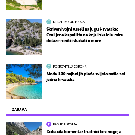
NEDALEKO OD PLOČA
Skriveni vojni tuneli na jugu Hrvatske:
Omiljena kupališta na koja lokalci u miru
dolaze roniti i skakati u more
POKROVITELJ CORONA
Među 100 najboljih plaža svijeta našla se i
jedna hrvatska
ZABAVA
KAO IZ PIŠTOLJA
Dobacila komentar trudnici bez noge, a