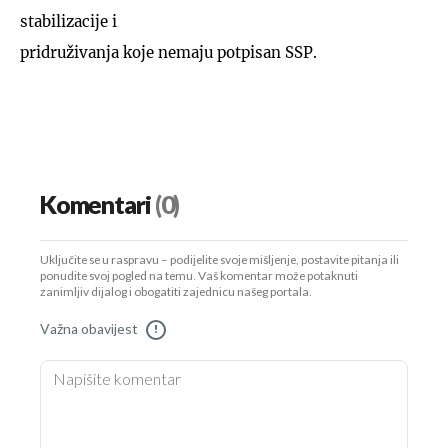
stabilizacije i
pridruživanja koje nemaju potpisan SSP.
Komentari
(0)
Uključite se u raspravu – podijelite svoje mišljenje, postavite pitanja ili
ponudite svoj pogled na temu. Vaš komentar može potaknuti
zanimljiv dijalog i obogatiti zajednicu našeg portala.
Važna obavijest
!