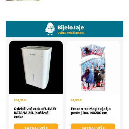
204,39 €
39,99 €
Odvlaživač zraka FUJIAIR
Frozen Ice Magic dječja
KATANA 25L isušivači
posteljina, 140200 cm
zraka
SAZNAJ VIŠE
SAZNAJ VIŠE