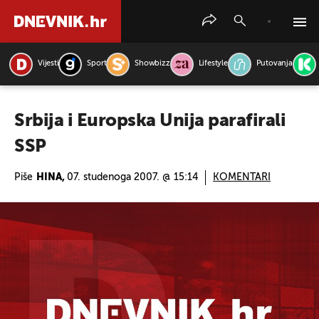
Vijesti
Sport
Showbizz
Lifestyle
Putovanja
PRETRAŽITE VIJESTI
Srbija i Europska Unija parafirali
SSP
Piše
HINA,
07. studenoga 2007. @ 15:14
KOMENTARI