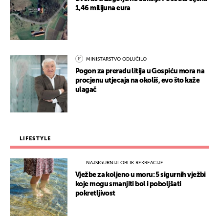
1,46 milijuna eura
MINISTARSTVO ODLUČILO
Pogon za preradu litija u Gospiću mora na
procjenu utjecaja na okoliš, evo što kaže
ulagač
LIFESTYLE
NAJSIGURNIJI OBLIK REKREACIJE
Vježbe za koljeno u moru: 5 sigurnih vježbi
koje mogu smanjiti bol i poboljšati
pokretljivost