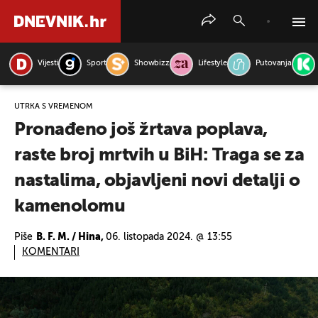
Vijesti
Sport
Showbizz
Lifestyle
Putovanja
PRETRAŽITE VIJESTI
UTRKA S VREMENOM
Pronađeno još žrtava poplava,
raste broj mrtvih u BiH: Traga se za
nastalima, objavljeni novi detalji o
kamenolomu
Piše
B. F. M. / Hina,
06. listopada 2024. @ 13:55
KOMENTARI