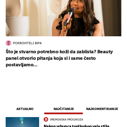
POKROVITELJ BIPA
Što je stvarno potrebno koži da zablista? Beauty
panel otvorio pitanja koja si i same često
postavljamo...
AKTUALNO
NAJČITANIJE
NAJKOMENTIRANIJE
VREMENSKA PROGNOZA
Nakon vrhunca toplinskog vala stiže