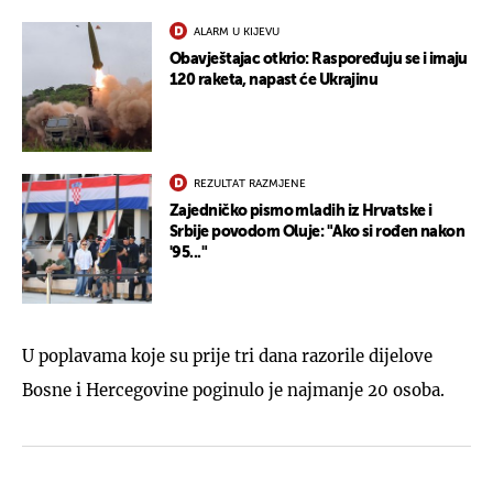
ALARM U KIJEVU
Obavještajac otkrio: Raspoređuju se i imaju
120 raketa, napast će Ukrajinu
REZULTAT RAZMJENE
Zajedničko pismo mladih iz Hrvatske i
Srbije povodom Oluje: "Ako si rođen nakon
'95..."
U poplavama koje su prije tri dana razorile dijelove
Bosne i Hercegovine poginulo je najmanje 20 osoba.