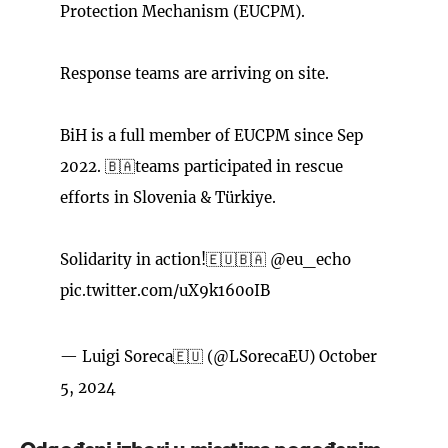
Protection Mechanism (EUCPM).
Response teams are arriving on site.
BiH is a full member of EUCPM since Sep
2022. 🇧🇦teams participated in rescue
efforts in Slovenia & Türkiye.
Solidarity in action!🇪🇺🇧🇦
@eu_echo
pic.twitter.com/uX9k160oIB
— Luigi Soreca🇪🇺 (@LSorecaEU)
October
5, 2024