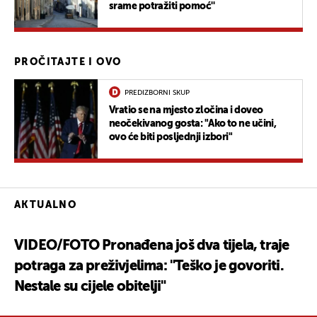
srame potražiti pomoć''
PROČITAJTE I OVO
UKLJUČITE NOTIFIKACIJE
PREDIZBORNI SKUP
Vratio se na mjesto zločina i doveo
neočekivanog gosta: "Ako to ne učini,
ovo će biti posljednji izbori"
AKTUALNO
VIDEO/FOTO Pronađena još dva tijela, traje
potraga za preživjelima: "Teško je govoriti.
Nestale su cijele obitelji"