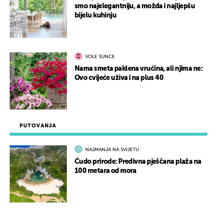
smo najelegantniju, a možda i najljepšu
bijelu kuhinju
VOLE SUNCE
Nama smeta paklena vrućina, ali njima ne:
Ovo cvijeće uživa i na plus 40
PUTOVANJA
NAJMANJA NA SVIJETU
Čudo prirode: Predivna pješčana plaža na
100 metara od mora