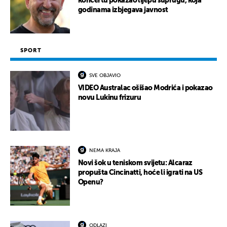
koncertu pokazao lijepu suprugu, koja
godinama izbjegava javnost
SPORT
SVE OBJAVIO
VIDEO Australac ošišao Modrića i pokazao
novu Lukinu frizuru
NEMA KRAJA
Novi šok u teniskom svijetu: Alcaraz
propušta Cincinatti, hoće li igrati na US
Openu?
ODLAZI