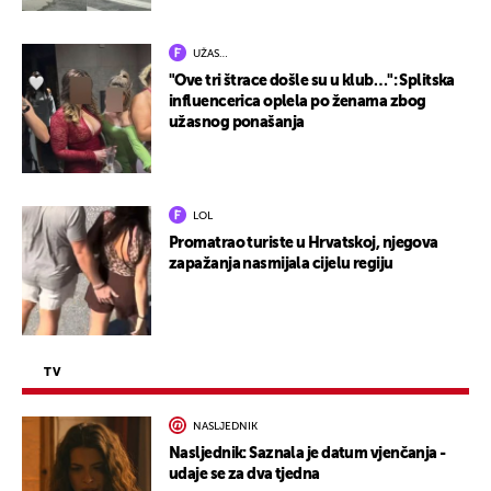
UŽAS…
"Ove tri štrace došle su u klub…": Splitska
influencerica oplela po ženama zbog
užasnog ponašanja
LOL
Promatrao turiste u Hrvatskoj, njegova
zapažanja nasmijala cijelu regiju
TV
NASLJEDNIK
Nasljednik: Saznala je datum vjenčanja -
udaje se za dva tjedna