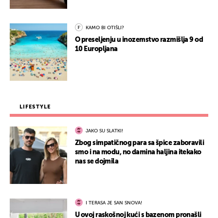
KAMO BI OTIŠLI?
O preseljenju u inozemstvo razmišlja 9 od
10 Europljana
LIFESTYLE
JAKO SU SLATKI!
Zbog simpatičnog para sa špice zaboravili
smo i na modu, no damina haljina itekako
nas se dojmila
I TERASA JE SAN SNOVA!
U ovoj raskošnoj kući s bazenom pronašli