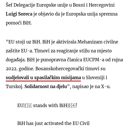
Šef Delegacije Europske unije u Bosni i Hercegovini
Luigi Soreca
je objavio da je Europska unija spremna
pomoći BiH.
"EU stoji uz BiH. BiH je aktivirala Mehanizam civilne
zaštite EU-a. Timovi za reagiranje stižu na mjesto
događaja. BiH je punopravna članica EUCPM-a od rujna
2022. godine. Bosanskohercegovački timovi su
sudjelovali u spasilačkim misijama
u Sloveniji i
Turskoj.
Solidarnost na djelu
", napisao je na X-u.
EU🇪🇺 stands with BiH🇧🇦!
BiH has just activated the EU Civil