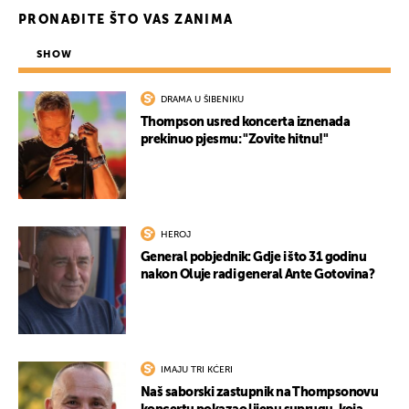
PRONAĐITE ŠTO VAS ZANIMA
SHOW
DRAMA U ŠIBENIKU
Thompson usred koncerta iznenada
prekinuo pjesmu: "Zovite hitnu!"
HEROJ
General pobjednik: Gdje i što 31 godinu
nakon Oluje radi general Ante Gotovina?
IMAJU TRI KĆERI
Naš saborski zastupnik na Thompsonovu