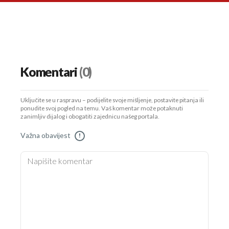
Komentari
(0)
Uključite se u raspravu – podijelite svoje mišljenje, postavite pitanja ili
ponudite svoj pogled na temu. Vaš komentar može potaknuti
zanimljiv dijalog i obogatiti zajednicu našeg portala.
Važna obavijest
!