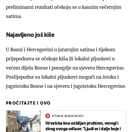
preliminarni rezultati očekuju se u kasnim večernjim
satima.
Najavljeno još kiše
U Bosni i Hercegovini u jutarnjim satima i tijekom
prijepodneva se očekuje kiša ili lokalni pljuskovi u
većem dijelu Bosne i ponegdje na sjeveru Hercegovine.
Poslijepodne su lokalni pljuskovi mogući na istoku i
jugoistoku Bosne i na sjeveru i jugoistoku Hercegovine.
PROČITAJTE I OVO
PITANJE BUDUĆNOSTI
Hrvatska ima ozbiljan problem, mnogi i
zbog ovoga odlaze: ''Ljudi se i dalje boje i