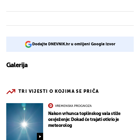
Dodajte DNEVNIK.hr u omiljeni Google izvor
Galerija
2
TRI VIJESTI O KOJIMA SE PRIČA
VREMENSKA PROGNOZA
Nakon vrhunca toplinskog vala stiže
osvježenje: Dokad će trajati otkrio je
meteorolog