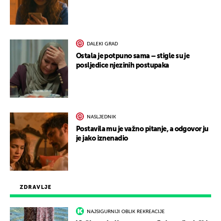
DALEKI GRAD
Ostala je potpuno sama – stigle su je
posljedice njezinih postupaka
NASLJEDNIK
Postavila mu je važno pitanje, a odgovor ju
je jako iznenadio
ZDRAVLJE
NAJSIGURNIJI OBLIK REKREACIJE