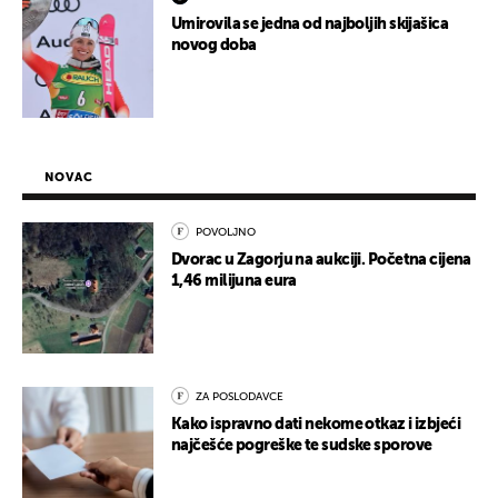
Umirovila se jedna od najboljih skijašica
novog doba
NOVAC
POVOLJNO
Dvorac u Zagorju na aukciji. Početna cijena
1,46 milijuna eura
ZA POSLODAVCE
Kako ispravno dati nekome otkaz i izbjeći
najčešće pogreške te sudske sporove