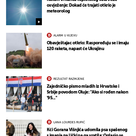
osvježenje: Dokad će trajati otkrio je
meteorolog
ALARM U KIJEVU
Obavještajac otkrio: Raspoređuju se i imaju
120 raketa, napast će Ukrajinu
REZULTAT RAZMJENE
Zajedničko pismo mladih iz Hrvatske i
Srbije povodom Oluje: "Ako si rođen nakon
'95..."
LANA LOURDES RUPIĆ
Kći Gorana Višnjića udomila psa spašenog
s imanja na Učki pa ga vratila: Oglasio se