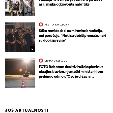
azil, majka odgovorila na kritike
JE L' TO IDU IZBORI?
Stižu novi dodaci na mirovine branitelja,
oni poručuju: "Neki su dobili premalo, neki
su dobili previše"
DRAMA U LEIPZIGU
FOTO Robotom deaktivirali eksploziv uz
ukrajinski avion, njemački ministar hitno
prekinuo odmor: "Ovo je državni
terorizam"
JOŠ AKTUALNOSTI