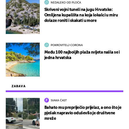
NEDALEKO OD PLOČA
Skriveni vojni tuneli na jugu Hrvatske:
Omiljena kupališta na koja lokalci u miru
dolaze roniti i skakati u more
POKROVITELJ CORONA
Među 100 najboljih plaža svijeta našla se i
jedna hrvatska
ZABAVA
SVAKA ČAST
Bahato mu prepriječio prijelaz, a ono što je
pješak napravio oduševilo je društvene
mreže