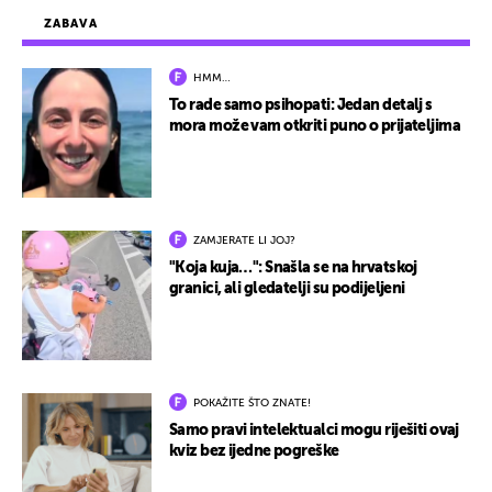
ZABAVA
HMM…
To rade samo psihopati: Jedan detalj s
mora može vam otkriti puno o prijateljima
ZAMJERATE LI JOJ?
"Koja kuja…": Snašla se na hrvatskoj
granici, ali gledatelji su podijeljeni
POKAŽITE ŠTO ZNATE!
Samo pravi intelektualci mogu riješiti ovaj
kviz bez ijedne pogreške