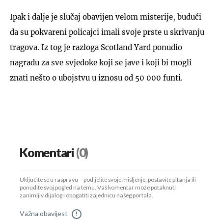
Ipak i dalje je slučaj obavijen velom misterije, budući
da su pokvareni policajci imali svoje prste u skrivanju
tragova. Iz tog je razloga Scotland Yard ponudio
nagradu za sve svjedoke koji se jave i koji bi mogli
znati nešto o ubojstvu u iznosu od 50 000 funti.
Komentari
(0)
Uključite se u raspravu – podijelite svoje mišljenje, postavite pitanja ili
ponudite svoj pogled na temu. Vaš komentar može potaknuti
zanimljiv dijalog i obogatiti zajednicu našeg portala.
Važna obavijest
!