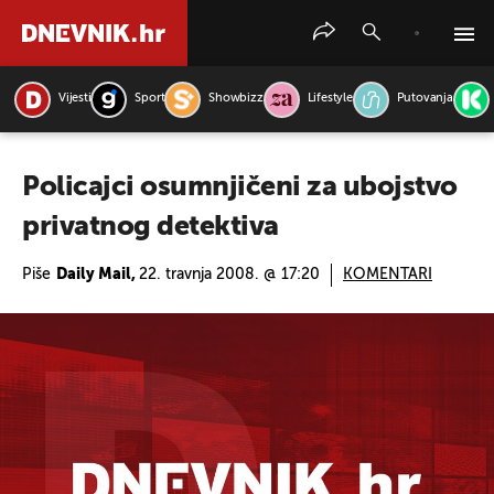
Vijesti
Sport
Showbizz
Lifestyle
Putovanja
PRETRAŽITE VIJESTI
Policajci osumnjičeni za ubojstvo
privatnog detektiva
Piše
Daily Mail,
22. travnja 2008. @ 17:20
KOMENTARI