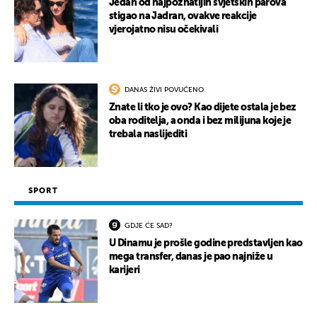
Jedan od najpoznatijih svjetskih parova
stigao na Jadran, ovakve reakcije
vjerojatno nisu očekivali
DANAS ŽIVI POVUČENO
Znate li tko je ovo? Kao dijete ostala je bez
oba roditelja, a onda i bez milijuna koje je
trebala naslijediti
SPORT
GDJE ĆE SAD?
U Dinamu je prošle godine predstavljen kao
mega transfer, danas je pao najniže u
karijeri