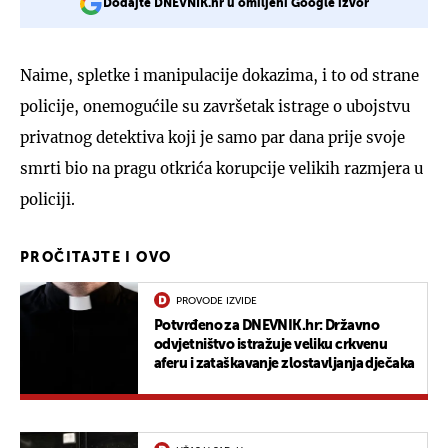
Dodajte DNEVNIK.hr u omiljeni Google izvor
Naime, spletke i manipulacije dokazima, i to od strane
policije, onemogućile su završetak istrage o ubojstvu
privatnog detektiva koji je samo par dana prije svoje
smrti bio na pragu otkrića korupcije velikih razmjera u
policiji.
PROČITAJTE I OVO
PROVODE IZVIDE
Potvrđeno za DNEVNIK.hr: Državno
odvjetništvo istražuje veliku crkvenu
aferu i zataškavanje zlostavljanja dječaka