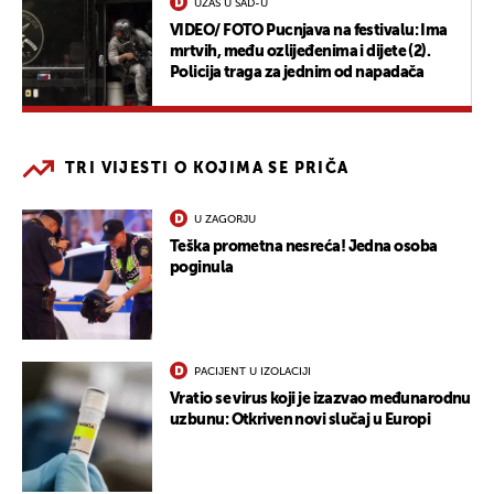
UŽAS U SAD-U
VIDEO/ FOTO Pucnjava na festivalu: Ima
mrtvih, među ozlijeđenima i dijete (2).
Policija traga za jednim od napadača
TRI VIJESTI O KOJIMA SE PRIČA
U ZAGORJU
Teška prometna nesreća! Jedna osoba
poginula
PACIJENT U IZOLACIJI
Vratio se virus koji je izazvao međunarodnu
uzbunu: Otkriven novi slučaj u Europi