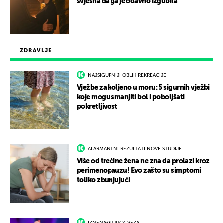
svjesna da ga je odavno izgubila
ZDRAVLJE
NAJSIGURNIJI OBLIK REKREACIJE
Vježbe za koljeno u moru: 5 sigurnih vježbi
koje mogu smanjiti bol i poboljšati
pokretljivost
ALARMANTNI REZULTATI NOVE STUDIJE
Više od trećine žena ne zna da prolazi kroz
perimenopauzu! Evo zašto su simptomi
toliko zbunjujući
IZNENAĐUJUĆA VEZA