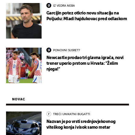
IZ VEDRA NEBA
Garcijin potez otkrio novu situaciju na
Poljudu: Mladi hajdukovac pred odlaskom
PONOVNI SUSRET?
Newcastle prodao tri glavna igrača, novi
trener uperio prstom u Hrvata: "Želim
njega!"
NOVAC
TREĆI UNIKATNI BUGATTI
Nazvan je po vrsti srednjovjekovnog
viteškog konja i visok samo metar