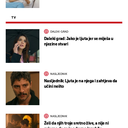
TV
DALEKI GRAD
Daleki grad: Jako je ljuta jer se miješa u
njezine stvari
NASLJEDNIK
Nasljednik: Ljuta je na njega i zahtjeva da
učini nešto
NASLJEDNIK
Želi da njih troje sretno žive, a nije ni