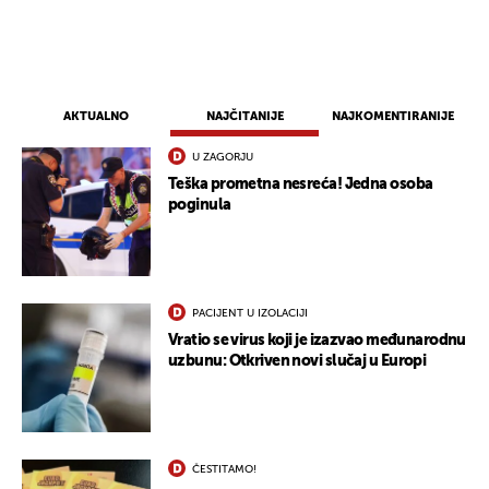
AKTUALNO
NAJČITANIJE
NAJKOMENTIRANIJE
U ZAGORJU
Teška prometna nesreća! Jedna osoba
poginula
PACIJENT U IZOLACIJI
Vratio se virus koji je izazvao međunarodnu
uzbunu: Otkriven novi slučaj u Europi
ČESTITAMO!