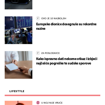
OVO JE 10 NAJBOLJIH
Europske dionice dosegnule su rekordne
razine
ZA POSLODAVCE
Kako ispravno dati nekome otkaz i izbjeći
najčešće pogreške te sudske sporove
LIFESTYLE
U NOJ NIJE VRUĆE