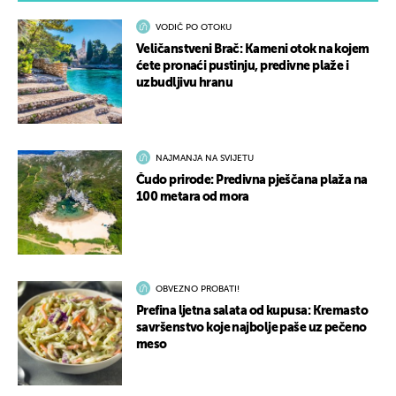
VODIČ PO OTOKU
Veličanstveni Brač: Kameni otok na kojem
ćete pronaći pustinju, predivne plaže i
uzbudljivu hranu
NAJMANJA NA SVIJETU
Čudo prirode: Predivna pješčana plaža na
100 metara od mora
OBVEZNO PROBATI!
Prefina ljetna salata od kupusa: Kremasto
savršenstvo koje najbolje paše uz pečeno
meso