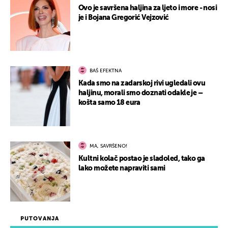
Ovo je savršena haljina za ljeto i more - nosi
je i Bojana Gregorić Vejzović
BAŠ EFEKTNA
Kada smo na zadarskoj rivi ugledali ovu
haljinu, morali smo doznati odakle je –
košta samo 18 eura
MA, SAVRŠENO!
Kultni kolač postao je sladoled, tako ga
lako možete napraviti sami
PUTOVANJA