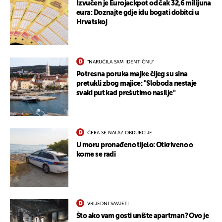
Izvučen je Eurojackpot od čak 32,6 milijuna
eura: Doznajte gdje idu bogati dobitci u
Hrvatskoj
UKLJUČITE NOTIFIKACIJE
"NARUČILA SAM IDENTIČNU"
Potresna poruka majke čijeg su sina
pretukli zbog majice: "Sloboda nestaje
svaki put kad prešutimo nasilje"
ČEKA SE NALAZ OBDUKCIJE
U moru pronađeno tijelo: Otkriveno o
kome se radi
VRIJEDNI SAVJETI
Što ako vam gosti unište apartman? Ovo je