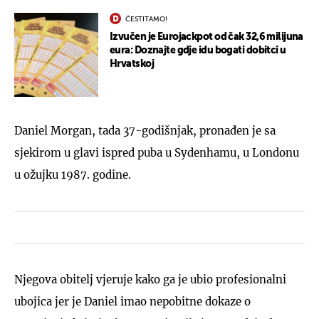
ČESTITAMO!
Izvučen je Eurojackpot od čak 32,6 milijuna
eura: Doznajte gdje idu bogati dobitci u
Hrvatskoj
Daniel Morgan, tada 37-godišnjak, pronađen je sa
sjekirom u glavi ispred puba u Sydenhamu, u Londonu
u ožujku 1987. godine.
Njegova obitelj vjeruje kako ga je ubio profesionalni
ubojica jer je Daniel imao nepobitne dokaze o