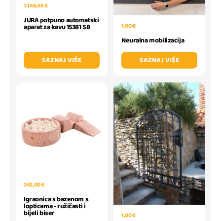
1.146,65 €
JURA potpuno automatski
1,00 €
aparat za kavu 15381 S8
Neuralna mobilizacija
SAZNAJ VIŠE
SAZNAJ VIŠE
242,00 €
Igraonica s bazenom s
lopticama - ružičasti i
bijeli biser
1,00 €