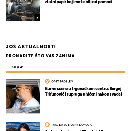
zlatni papir koji može biti od pomoći
JOŠ AKTUALNOSTI
PRONAĐITE ŠTO VAS ZANIMA
SHOW
OPET PROBLEMI
Burne scene u trgovačkom centru: Sergej
Trifunović i supruga uhićeni nakon svađe!
"KAO DA SU NOVAK ĐOKOVIĆ"