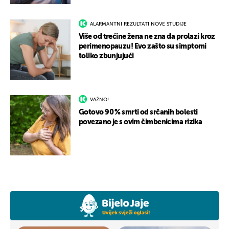
ALARMANTNI REZULTATI NOVE STUDIJE
Više od trećine žena ne zna da prolazi kroz
perimenopauzu! Evo zašto su simptomi
toliko zbunjujući
VAŽNO!
Gotovo 90 % smrti od srčanih bolesti
povezano je s ovim čimbenicima rizika