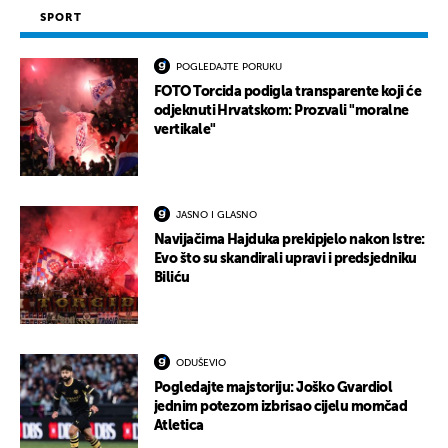
SPORT
POGLEDAJTE PORUKU
FOTO Torcida podigla transparente koji će
odjeknuti Hrvatskom: Prozvali "moralne
vertikale"
JASNO I GLASNO
Navijačima Hajduka prekipjelo nakon Istre:
Evo što su skandirali upravi i predsjedniku
Biliću
ODUŠEVIO
Pogledajte majstoriju: Joško Gvardiol
jednim potezom izbrisao cijelu momčad
Atletica