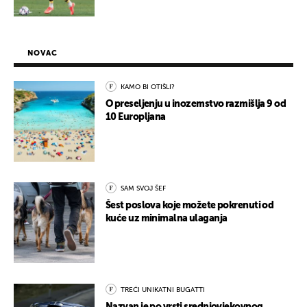
NOVAC
KAMO BI OTIŠLI?
O preseljenju u inozemstvo razmišlja 9 od
10 Europljana
SAM SVOJ ŠEF
Šest poslova koje možete pokrenuti od
kuće uz minimalna ulaganja
TREĆI UNIKATNI BUGATTI