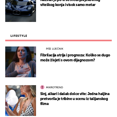
Nazvan je po vrsti srednjovjekovnog
viteškog konja i visok samo metar
LIFESTYLE
PIŠE LIJEČNIK
Fibrilacija atrija i prognoza: Koliko se dugo
može živjeti s ovom dijagnozom?
MIKROTREND
Sinj, alkari i dašak dolce vite: Jedna haljina
pretvorila je tribine u scenu iz talijanskog
filma