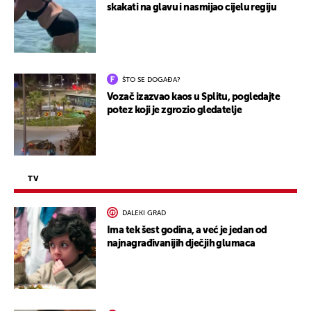
skakati na glavu i nasmijao cijelu regiju
ŠTO SE DOGAĐA?
Vozač izazvao kaos u Splitu, pogledajte
potez koji je zgrozio gledatelje
TV
DALEKI GRAD
Ima tek šest godina, a već je jedan od
najnagrađivanijih dječjih glumaca