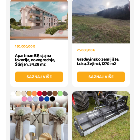
150.000,00 €
25.000,00 €
Apartman BF, sjajna
Građevinsko zemljište,
lokacija, novogradnja,
Luka, Žejinci, 1270 m2
Štinjan, 34,28 m2
SAZNAJ VIŠE
SAZNAJ VIŠE