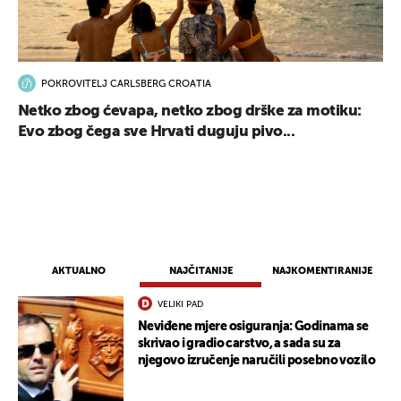
POKROVITELJ CARLSBERG CROATIA
Netko zbog ćevapa, netko zbog drške za motiku:
Evo zbog čega sve Hrvati duguju pivo...
AKTUALNO
NAJČITANIJE
NAJKOMENTIRANIJE
VELIKI PAD
Neviđene mjere osiguranja: Godinama se
skrivao i gradio carstvo, a sada su za
njegovo izručenje naručili posebno vozilo