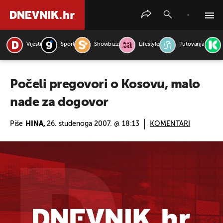
Vijesti
Sport
Showbizz
Lifestyle
Putovanja
PRETRAŽITE VIJESTI
Počeli pregovori o Kosovu, malo
nade za dogovor
Piše
HINA,
26. studenoga 2007. @ 18:13
KOMENTARI