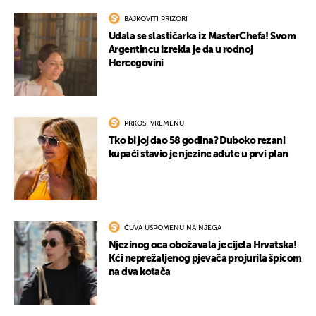
BAJKOVITI PRIZORI
Udala se slastičarka iz MasterChefa! Svom
Argentincu izrekla je da u rodnoj
Hercegovini
PRKOSI VREMENU
Tko bi joj dao 58 godina? Duboko rezani
kupaći stavio je njezine adute u prvi plan
ČUVA USPOMENU NA NJEGA
Njezinog oca obožavala je cijela Hrvatska!
Kći neprežaljenog pjevača projurila špicom
na dva kotača