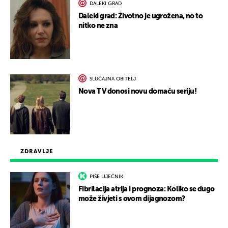
DALEKI GRAD
Daleki grad: Životno je ugrožena, no to
nitko ne zna
SLUČAJNA OBITELJ
Nova TV donosi novu domaću seriju!
ZDRAVLJE
PIŠE LIJEČNIK
Fibrilacija atrija i prognoza: Koliko se dugo
može živjeti s ovom dijagnozom?