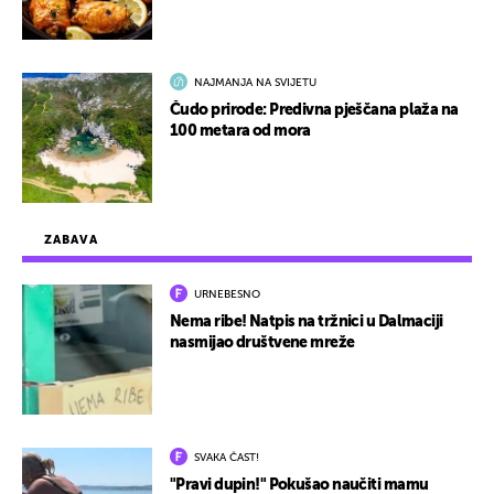
NAJMANJA NA SVIJETU
Čudo prirode: Predivna pješčana plaža na
100 metara od mora
ZABAVA
URNEBESNO
Nema ribe! Natpis na tržnici u Dalmaciji
nasmijao društvene mreže
SVAKA ČAST!
"Pravi dupin!" Pokušao naučiti mamu