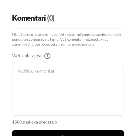
Komentari
(0)
Uključite se u raspravu – podijelite svoje mišljenje, postavite pitanja ili
ponudite svoj pogled na temu. Vaš komentar može potaknuti
zanimljiv dijalog i obogatiti zajednicu našeg portala.
Važna obavijest
!
1500 znakova preostalo