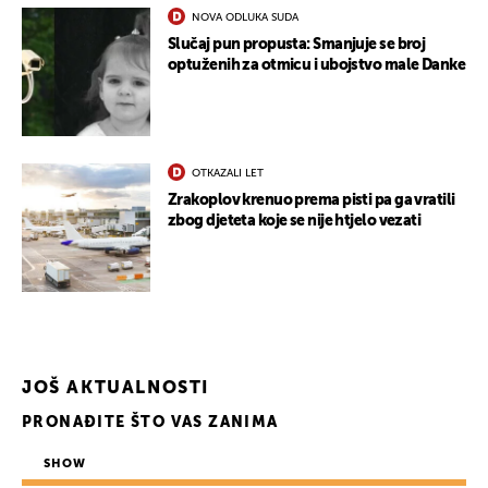
NOVA ODLUKA SUDA
Slučaj pun propusta: Smanjuje se broj
optuženih za otmicu i ubojstvo male Danke
OTKAZALI LET
Zrakoplov krenuo prema pisti pa ga vratili
zbog djeteta koje se nije htjelo vezati
JOŠ AKTUALNOSTI
UKLJUČITE NOTIFIKACIJE
PRONAĐITE ŠTO VAS ZANIMA
SHOW