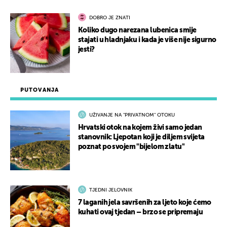
DOBRO JE ZNATI
Koliko dugo narezana lubenica smije
stajati u hladnjaku i kada je više nije sigurno
jesti?
PUTOVANJA
UŽIVANJE NA "PRIVATNOM" OTOKU
Hrvatski otok na kojem živi samo jedan
stanovnik: Ljepotan koji je diljem svijeta
poznat po svojem "bijelom zlatu"
TJEDNI JELOVNIK
7 laganih jela savršenih za ljeto koje ćemo
kuhati ovaj tjedan – brzo se pripremaju