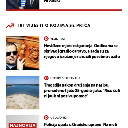
Hrvatska
TRI VIJESTI O KOJIMA SE PRIČA
VELIKI PAD
Neviđene mjere osiguranja: Godinama se
skrivao i gradio carstvo, a sada su za
njegovo izručenje naručili posebno vozilo
UTOPIO SE U KANALU
Tragedija nakon druženja na nasipu,
pronađeno tijelo 28-godišnjaka: "Nisu čuli
ni jauk ni poziv upomoć"
U SLAVONIJI
Policija upala u Gradsku upravu: Na meti