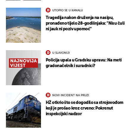
UTOPIO SE U KANALU
Tragedija nakon druženja na nasipu,
pronađeno tijelo 28-godišnjaka: "Nisu čuli
ni jauk ni poziv upomoć"
U SLAVONIJI
Policija upala u Gradsku upravu: Na meti
gradonačelnik i suradnici?
NOVI INCIDENT NA PRUZI
HŽ otkrio što se dogodilo sa strojovođom
koji je prošao kroz crveno: Pokrenut
inspekcijski nadzor