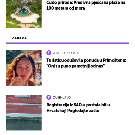
Čudo prirode: Predivna pješčana plaža na
100 metara od mora
ZABAVA
JESTE LI PROBALI?
Turisticu oduševila ponuda u Primoštenu:
"Oni su puno pametniji od nas"
ZANIMLJIVO
Registracija iz SAD-a postala hit u
Hrvatskoj! Pogledajte zašto