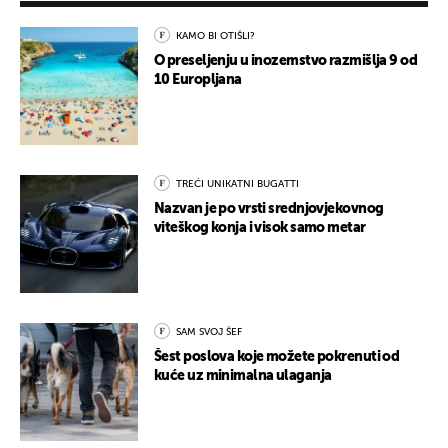
KAMO BI OTIŠLI?
O preseljenju u inozemstvo razmišlja 9 od
10 Europljana
TREĆI UNIKATNI BUGATTI
Nazvan je po vrsti srednjovjekovnog
viteškog konja i visok samo metar
SAM SVOJ ŠEF
Šest poslova koje možete pokrenuti od
kuće uz minimalna ulaganja