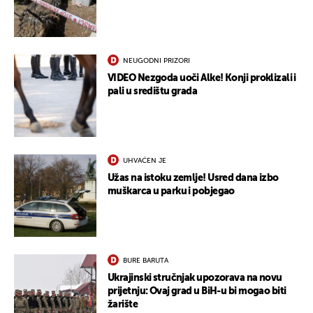
NEUGODNI PRIZORI
VIDEO Nezgoda uoči Alke! Konji proklizali i
pali u središtu grada
UHVAĆEN JE
Užas na istoku zemlje! Usred dana izbo
muškarca u parku i pobjegao
BURE BARUTA
Ukrajinski stručnjak upozorava na novu
prijetnju: Ovaj grad u BiH-u bi mogao biti
žarište