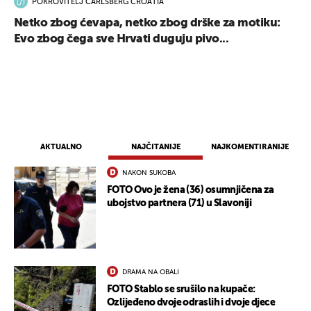
POKROVITELJ CARLSBERG CROATIA
Netko zbog ćevapa, netko zbog drške za motiku:
Evo zbog čega sve Hrvati duguju pivo...
AKTUALNO
NAJČITANIJE
NAJKOMENTIRANIJE
NAKON SUKOBA
FOTO Ovo je žena (36) osumnjičena za
ubojstvo partnera (71) u Slavoniji
DRAMA NA OBALI
FOTO Stablo se srušilo na kupače:
Ozlijeđeno dvoje odraslih i dvoje djece