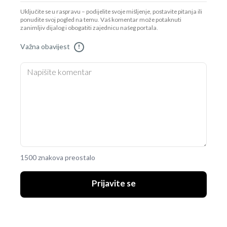
Uključite se u raspravu – podijelite svoje mišljenje, postavite pitanja ili
ponudite svoj pogled na temu. Vaš komentar može potaknuti
zanimljiv dijalog i obogatiti zajednicu našeg portala.
Važna obavijest
!
1500 znakova preostalo
Prijavite se