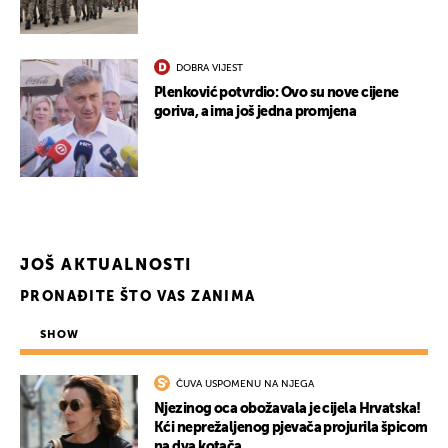
DOBRA VIJEST
Plenković potvrdio: Ovo su nove cijene
goriva, a ima još jedna promjena
JOŠ AKTUALNOSTI
PRONAĐITE ŠTO VAS ZANIMA
UKLJUČITE NOTIFIKACIJE
SHOW
ČUVA USPOMENU NA NJEGA
Njezinog oca obožavala je cijela Hrvatska!
Kći neprežaljenog pjevača projurila špicom
na dva kotača