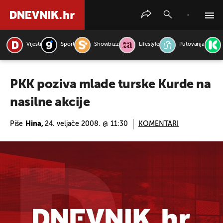
Vijesti
Sport
Showbizz
Lifestyle
Putovanja
PRETRAŽITE VIJESTI
PKK poziva mlade turske Kurde na
nasilne akcije
Piše
Hina,
24. veljače 2008. @ 11:30
KOMENTARI