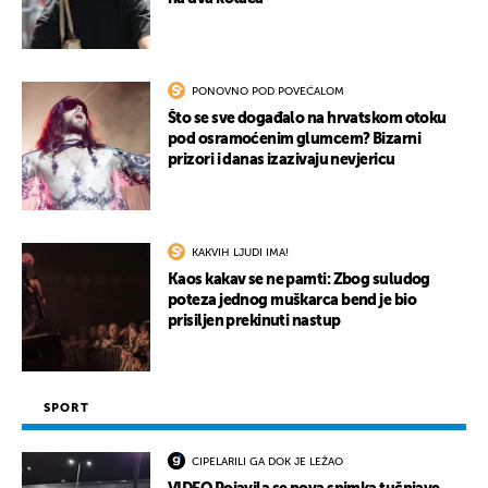
PONOVNO POD POVEĆALOM
Što se sve događalo na hrvatskom otoku
pod osramoćenim glumcem? Bizarni
prizori i danas izazivaju nevjericu
KAKVIH LJUDI IMA!
Kaos kakav se ne pamti: Zbog suludog
poteza jednog muškarca bend je bio
prisiljen prekinuti nastup
SPORT
CIPELARILI GA DOK JE LEŽAO