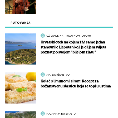
PUTOVANJA
UŽIVANJE NA "PRIVATNOM" OTOKU
Hrvatski otok na kojem živi samo jedan
stanovnik: Ljepotan koji je diljem svijeta
poznat po svojem "bijelom zlatu"
MA, SAVRŠENSTVO!
Kolač s limunom i sirom: Recept za
božanstvenu slasticu koja se topi u ustima
NAJMANJA NA SVIJETU