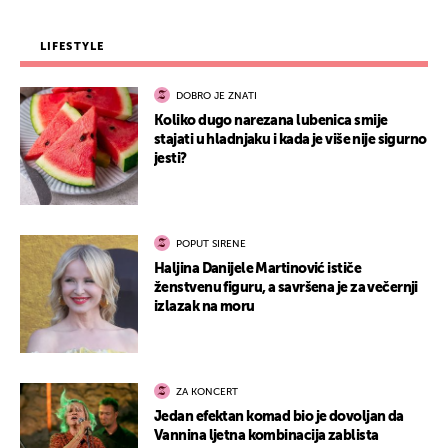
LIFESTYLE
DOBRO JE ZNATI
Koliko dugo narezana lubenica smije
stajati u hladnjaku i kada je više nije sigurno
jesti?
POPUT SIRENE
Haljina Danijele Martinović ističe
ženstvenu figuru, a savršena je za večernji
izlazak na moru
ZA KONCERT
Jedan efektan komad bio je dovoljan da
Vannina ljetna kombinacija zablista