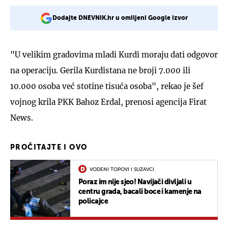
Dodajte DNEVNIK.hr u omiljeni Google izvor
"U velikim gradovima mladi Kurdi moraju dati odgovor
na operaciju. Gerila Kurdistana ne broji 7.000 ili
10.000 osoba već stotine tisuća osoba", rekao je šef
vojnog krila PKK Bahoz Erdal, prenosi agencija Firat
News.
PROČITAJTE I OVO
VODENI TOPOVI I SUZAVCI
Poraz im nije sjeo! Navijači divljali u
centru grada, bacali boce i kamenje na
policajce