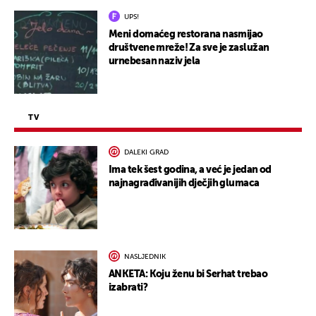
UPS!
Meni domaćeg restorana nasmijao
društvene mreže! Za sve je zaslužan
urnebesan naziv jela
TV
DALEKI GRAD
Ima tek šest godina, a već je jedan od
najnagrađivanijih dječjih glumaca
NASLJEDNIK
ANKETA: Koju ženu bi Serhat trebao
izabrati?