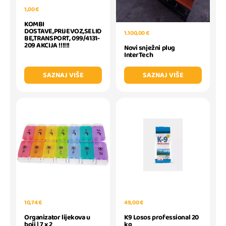
1,00 €
KOMBI
DOSTAVE,PRIJEVOZ,SELID
1.100,00 €
BE,TRANSPORT, 099/4131-
209 AKCIJA !!!!!!
Novi snježni plug
InterTech
SAZNAJ VIŠE
SAZNAJ VIŠE
10,74 €
49,00 €
Organizator lijekova u
K9 Losos professional 20
boji | 7 x 2
kg