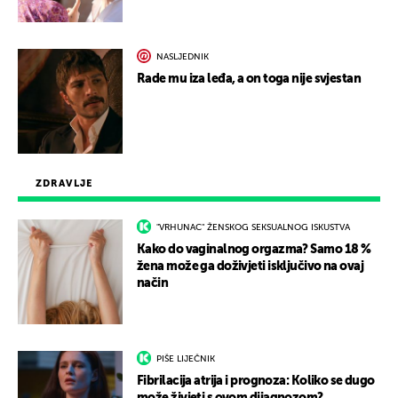
NASLJEDNIK
Rade mu iza leđa, a on toga nije svjestan
ZDRAVLJE
"VRHUNAC" ŽENSKOG SEKSUALNOG ISKUSTVA
Kako do vaginalnog orgazma? Samo 18 %
žena može ga doživjeti isključivo na ovaj
način
PIŠE LIJEČNIK
Fibrilacija atrija i prognoza: Koliko se dugo