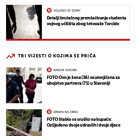
OGLASIO SE DORH
Detalji brutalnog premlaćivanja studenta
vojnog učilišta zbog tetovaže Torcide
TRI VIJESTI O KOJIMA SE PRIČA
NAKON SUKOBA
FOTO Ovo je žena (36) osumnjičena za
ubojstvo partnera (71) u Slavoniji
DRAMA NA OBALI
FOTO Stablo se srušilo na kupače:
Ozlijeđeno dvoje odraslih i dvoje djece