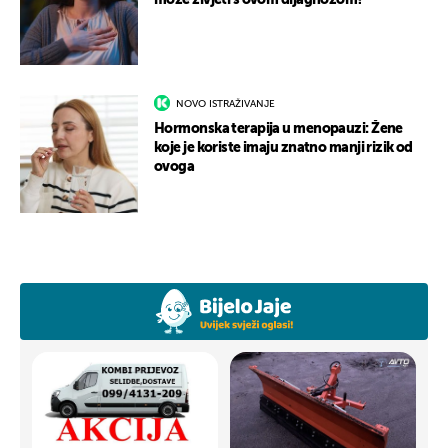
može živjeti s ovom dijagnozom?
NOVO ISTRAŽIVANJE
Hormonska terapija u menopauzi: Žene
koje je koriste imaju znatno manji rizik od
ovoga