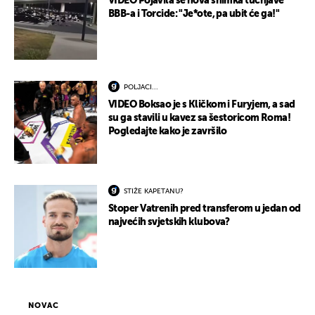
VIDEO Pojavila se nova snimka tučnjave
BBB-a i Torcide: "Je*ote, pa ubit će ga!"
POLJACI...
VIDEO Boksao je s Kličkom i Furyjem, a sad
su ga stavili u kavez sa šestoricom Roma!
Pogledajte kako je završilo
STIŽE KAPETANU?
Stoper Vatrenih pred transferom u jedan od
najvećih svjetskih klubova?
NOVAC