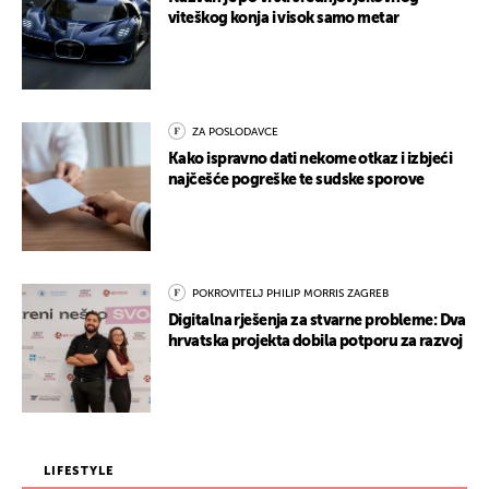
viteškog konja i visok samo metar
ZA POSLODAVCE
Kako ispravno dati nekome otkaz i izbjeći
najčešće pogreške te sudske sporove
POKROVITELJ PHILIP MORRIS ZAGREB
Digitalna rješenja za stvarne probleme: Dva
hrvatska projekta dobila potporu za razvoj
LIFESTYLE