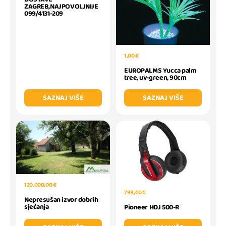
ZAGREB,NAJPOVOLJNIJE
099/4131-209
1,00 €
EUROPALMS Yucca palm
tree, uv-green, 90cm
SAZNAJ VIŠE
SAZNAJ VIŠE
120.000,00 €
799,00 €
Nepresušan izvor dobrih
sjećanja
Pioneer HDJ 500-R