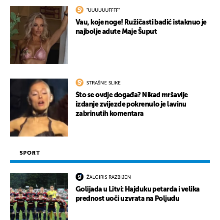
"UUUUUUFFFF"
Vau, koje noge! Ružičasti badić istaknuo je
najbolje adute Maje Šuput
STRAŠNE SLIKE
Što se ovdje događa? Nikad mršavije
izdanje zvijezde pokrenulo je lavinu
zabrinutih komentara
SPORT
ŽALGIRIS RAZBIJEN
Golijada u Litvi: Hajduku petarda i velika
prednost uoči uzvrata na Poljudu