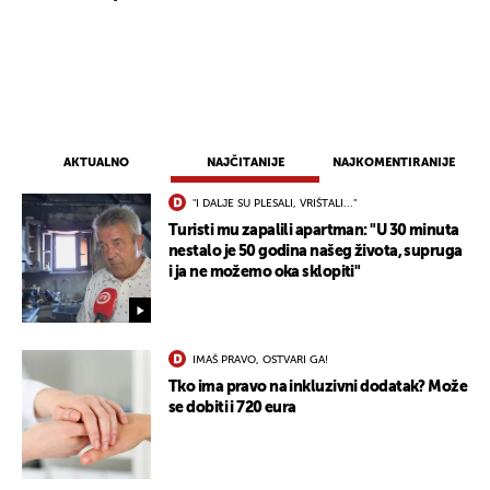
AKTUALNO
NAJČITANIJE
NAJKOMENTIRANIJE
"I DALJE SU PLESALI, VRIŠTALI..."
Turisti mu zapalili apartman: "U 30 minuta
nestalo je 50 godina našeg života, supruga
i ja ne možemo oka sklopiti"
IMAŠ PRAVO, OSTVARI GA!
Tko ima pravo na inkluzivni dodatak? Može
se dobiti i 720 eura