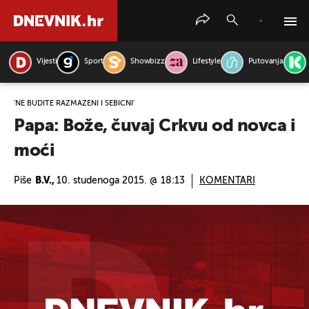
Vijesti
Sport
Showbizz
Lifestyle
Putovanja
PRETRAŽITE VIJESTI
'NE BUDITE RAZMAŽENI I SEBIČNI'
Papa: Bože, čuvaj Crkvu od novca i
moći
Piše
B.V.,
10. studenoga 2015. @ 18:13
KOMENTARI