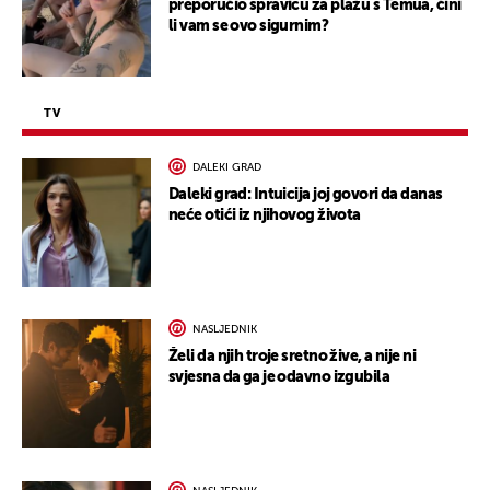
preporučio spravicu za plažu s Temua, čini
li vam se ovo sigurnim?
TV
DALEKI GRAD
Daleki grad: Intuicija joj govori da danas
neće otići iz njihovog života
NASLJEDNIK
Želi da njih troje sretno žive, a nije ni
svjesna da ga je odavno izgubila