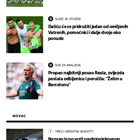
SLAŽE SE STOŽER
Daliću će se pridružiti jedan od omiljenih
Vatrenih, pomoćnici i dalje dvoje oko
ponude
ŠOK ZA KRALJEVE
Propao najbitniji posao Reala, zvijezda
poslala odbijenicu i poručila: "Želim u
Barcelonu"
NOVAC
TREĆI UNIKATNI BUGATTI
Nazvan je po vrsti srednjovjekovnog