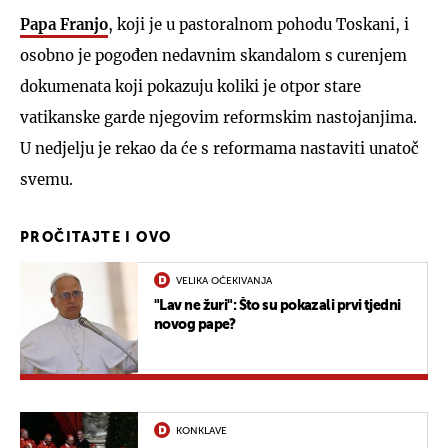
Papa Franjo
, koji je u pastoralnom pohodu Toskani, i
osobno je pogođen nedavnim skandalom s curenjem
dokumenata koji pokazuju koliki je otpor stare
vatikanske garde njegovim reformskim nastojanjima.
U nedjelju je rekao da će s reformama nastaviti unatoč
svemu.
PROČITAJTE I OVO
VELIKA OČEKIVANJA
"Lav ne žuri": Što su pokazali prvi tjedni
novog pape?
KONKLAVE