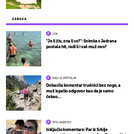
ZABAVA
LOL
"Je li živ, zna li se?": Snimka s Jadrana
postala hit, radi li i vaš muž ovo?
KAO IZ PIŠTOLJA
Dobacila komentar trudnici bez noge, a
muž ispalio odgovor kao da je samo
čekao…
ŠTO KAŽETE?
Isključio komentare: Par iz Srbije