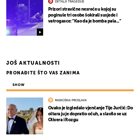
DETALJI TRAGEDIJE
Prizori stravične nesreće u kojoj su
poginule tri osobe šokirali susjede i
vatrogasce: "Kao da je bomba pala..."
JOŠ AKTUALNOSTI
PRONAĐITE ŠTO VAS ZANIMA
SHOW
RASKOŠNA PROSLAVA
Ovako je izgledalo vjenčanje Tije Jurčić: Do
oltara ju je dopratio očuh, a slavilo se uz
Olivera i Rozgu