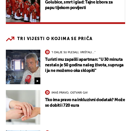
Golubice, smrt i glad: Tajne izbora za
papu tijekom povijesti
TRI VIJESTI O KOJIMA SE PRIČA
"I DALJE SU PLESALI, VRIŠTALI..."
Turisti mu zapalili apartman: "U 30 minuta
nestalo je 50 godina našeg života, supruga
i ja ne možemo oka sklopiti"
IMAŠ PRAVO, OSTVARI GA!
Tko ima pravo na inkluzivni dodatak? Može
se dobiti i 720 eura