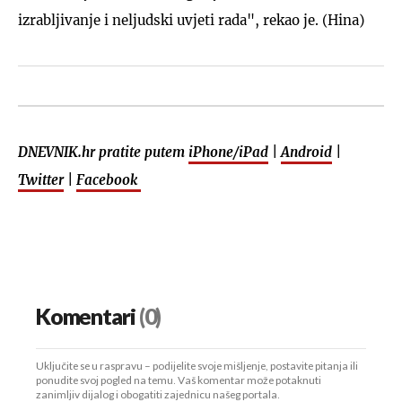
izrabljivanje i neljudski uvjeti rada", rekao je. (Hina)
DNEVNIK.hr pratite putem
iPhone/iPad
|
Android
|
Twitter
|
Facebook
Komentari
(0)
Uključite se u raspravu – podijelite svoje mišljenje, postavite pitanja ili
ponudite svoj pogled na temu. Vaš komentar može potaknuti
zanimljiv dijalog i obogatiti zajednicu našeg portala.