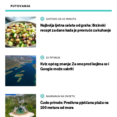
PUTOVANJA
GOTOVO ZA 15 MINUTA
Najbolja ljetna salata od graha: Brzinski
recept za dane kada je prevruće za kuhanje
15 PITANJA
Kviz općeg znanja: Za one pred kojima se i
Google može sakriti
NAJMANJA NA SVIJETU
Čudo prirode: Predivna pješčana plaža na
100 metara od mora