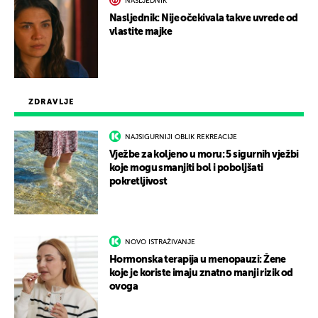
NASLJEDNIK
Nasljednik: Nije očekivala takve uvrede od
vlastite majke
ZDRAVLJE
NAJSIGURNIJI OBLIK REKREACIJE
Vježbe za koljeno u moru: 5 sigurnih vježbi
koje mogu smanjiti bol i poboljšati
pokretljivost
NOVO ISTRAŽIVANJE
Hormonska terapija u menopauzi: Žene
koje je koriste imaju znatno manji rizik od
ovoga