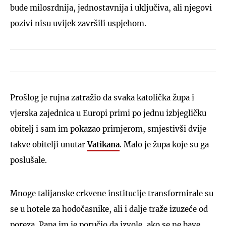
bude milosrdnija, jednostavnija i uključiva, ali njegovi
pozivi nisu uvijek završili uspjehom.
Prošlog je rujna zatražio da svaka katolička župa i
vjerska zajednica u Europi primi po jednu izbjegličku
obitelj i sam im pokazao primjerom, smjestivši dvije
takve obitelji unutar
Vatikana
. Malo je župa koje su ga
poslušale.
Mnoge talijanske crkvene institucije transformirale su
se u hotele za hodočasnike, ali i dalje traže izuzeće od
poreza. Papa im je poručio da izvole, ako se ne bave