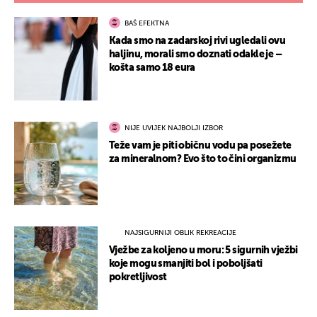
BAŠ EFEKTNA
Kada smo na zadarskoj rivi ugledali ovu
haljinu, morali smo doznati odakle je –
košta samo 18 eura
NIJE UVIJEK NAJBOLJI IZBOR
Teže vam je piti običnu vodu pa posežete
za mineralnom? Evo što to čini organizmu
NAJSIGURNIJI OBLIK REKREACIJE
Vježbe za koljeno u moru: 5 sigurnih vježbi
koje mogu smanjiti bol i poboljšati
pokretljivost