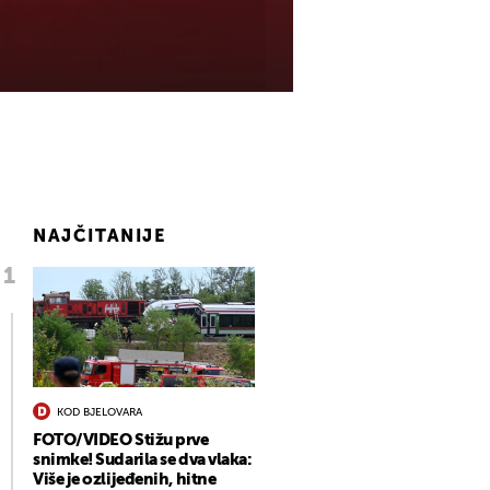
NAJČITANIJE
KOD BJELOVARA
FOTO/VIDEO Stižu prve
snimke! Sudarila se dva vlaka:
Više je ozlijeđenih, hitne