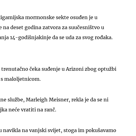
oligamijska mormonske sekte osuđen je u
 na deset godina zatvora za suučesništvo u
vanja 14-godišnjakinje da se uda za svog rođaka.
UKLJUČITE NOTIFIKACIJE
trenutačno čeka suđenje u Arizoni zbog optužbi
s s maloljetnicom.
ne službe, Marleigh Meisner, rekla je da se ni
ka neće vratiti na ranč.
isu navikla na vanjski svijet, stoga im pokušavamo