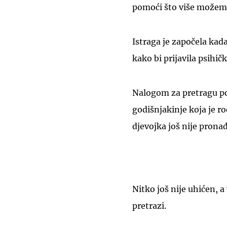
pomoći što više možemo
Istraga je započela kad
kako bi prijavila psihič
Nalogom za pretragu pol
godišnjakinje koja je 
djevojka još nije prona
Nitko još nije uhićen, a
pretrazi.