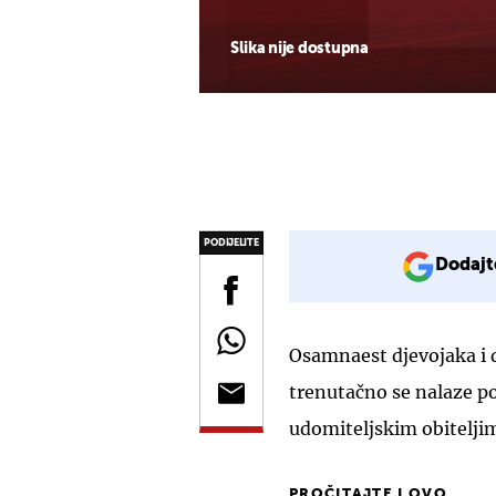
Slika nije dostupna
PODIJELITE
Dodajt
Osamnaest djevojaka i d
trenutačno se nalaze po
udomiteljskim obitelji
PROČITAJTE I OVO