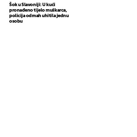
Šok u Slavoniji: U kući
pronađeno tijelo muškarca,
policija odmah uhitila jednu
osobu