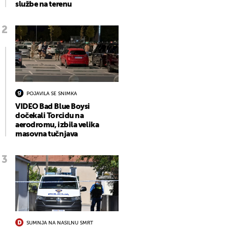
službe na terenu
POJAVILA SE SNIMKA
VIDEO Bad Blue Boysi
dočekali Torcidu na
aerodromu, izbila velika
masovna tučnjava
SUMNJA NA NASILNU SMRT