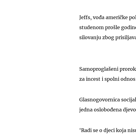
Jeffs, vođa američke p
studenom prošle godine
silovanju zbog prisilja
Samoproglašeni prorok 
za incest i spolni odno
Glasnogovornica socijal
jedna oslobođena djevoj
'Radi se o djeci koja n