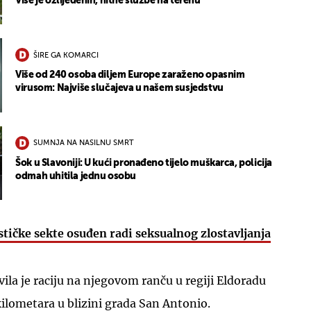
Više je ozlijeđenih, hitne službe na terenu
ŠIRE GA KOMARCI
Više od 240 osoba diljem Europe zaraženo opasnim
virusom: Najviše slučajeva u našem susjedstvu
SUMNJA NA NASILNU SMRT
Šok u Slavoniji: U kući pronađeno tijelo muškarca, policija
odmah uhitila jednu osobu
tičke sekte osuđen radi seksualnog zlostavljanja
vila je raciju na njegovom ranču u regiji Eldoradu
kilometara u blizini grada San Antonio.