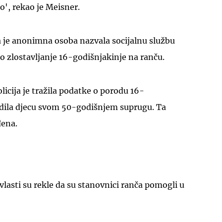
', rekao je Meisner.
a je anonimna osoba nazvala socijalnu službu
ko zlostavljanje 16-godišnjakinje na ranču.
icija je tražila podatke o porodu 16-
rodila djecu svom 50-godišnjem suprugu. Ta
đena.
 vlasti su rekle da su stanovnici ranča pomogli u