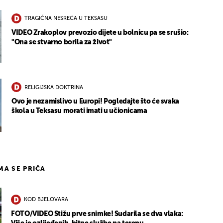
TRAGIČNA NESREĆA U TEKSASU
VIDEO Zrakoplov prevozio dijete u bolnicu pa se srušio:
"Ona se stvarno borila za život"
RELIGIJSKA DOKTRINA
Ovo je nezamislivo u Europi! Pogledajte što će svaka
škola u Teksasu morati imati u učionicama
IMA SE PRIČA
KOD BJELOVARA
FOTO/VIDEO Stižu prve snimke! Sudarila se dva vlaka: