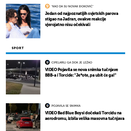
"KAO DA SU NOVAK ĐOKOVIĆ"
Jedan od najpoznatijih svjetskih parova
stigao na Jadran, ovakve reakcije
vjerojatno nisu očekivali
SPORT
CIPELARILI GA DOK JE LEŽAO
VIDEO Pojavila se nova snimka tučnjave
BBB-a i Torcide: "Je*ote, pa ubit će ga!"
POJAVILA SE SNIMKA
VIDEO Bad Blue Boysi dočekali Torcidu na
aerodromu, izbila velika masovna tučnjava