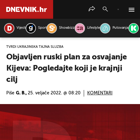
Vijesti
Sport
Showbizz
Lifestyle
Putovanja
PRETRAŽITE VIJESTI
TVRDI UKRAJINSKA TAJNA SLUŽBA
Objavljen ruski plan za osvajanje
Kijeva: Pogledajte koji je krajnji
cilj
Piše
G. B.,
25. veljače 2022. @ 08:20
KOMENTARI