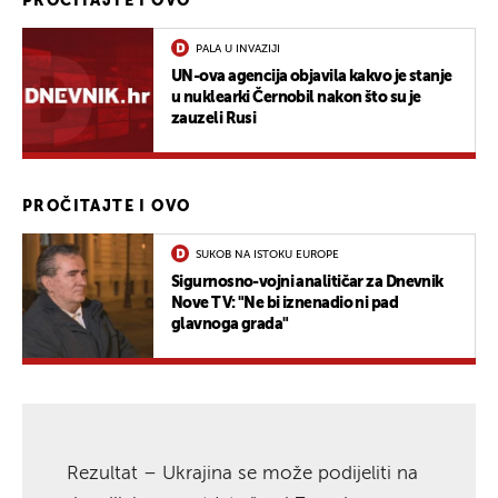
PROČITAJTE I OVO
PALA U INVAZIJI
UN-ova agencija objavila kakvo je stanje
u nuklearki Černobil nakon što su je
zauzeli Rusi
PROČITAJTE I OVO
SUKOB NA ISTOKU EUROPE
Sigurnosno-vojni analitičar za Dnevnik
Nove TV: "Ne bi iznenadio ni pad
glavnoga grada"
Rezultat – Ukrajina se može podijeliti na