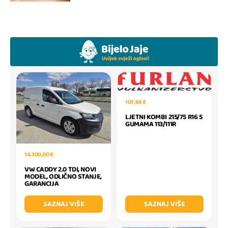
107,66 €
LJETNI KOMBI 215/75 R16 S
GUMAMA 113/111R
14.300,00 €
VW CADDY 2.0 TDI, NOVI
MODEL, ODLIČNO STANJE,
GARANCIJA
SAZNAJ VIŠE
SAZNAJ VIŠE