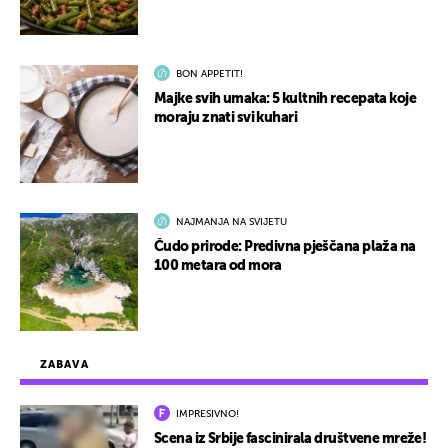
BON APPETIT!
Majke svih umaka: 5 kultnih recepata koje
moraju znati svi kuhari
NAJMANJA NA SVIJETU
Čudo prirode: Predivna pješčana plaža na
100 metara od mora
ZABAVA
IMPRESIVNO!
Scena iz Srbije fascinirala društvene mreže!