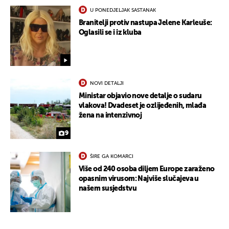
U PONEDJELJAK SASTANAK
Branitelji protiv nastupa Jelene Karleuše:
Oglasili se i iz kluba
NOVI DETALJI
Ministar objavio nove detalje o sudaru
vlakova! Dvadeset je ozlijeđenih, mlađa
žena na intenzivnoj
9
ŠIRE GA KOMARCI
Više od 240 osoba diljem Europe zaraženo
opasnim virusom: Najviše slučajeva u
našem susjedstvu