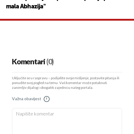
mala Abhazija"
Komentari
(0)
Uključite se u raspravu – podijelite svoje mišljenje, postavite pitanja ili
ponudite svoj pogled na temu. Vaš komentar može potaknuti
zanimljiv dijalog i obogatiti zajednicu našeg portala.
Važna obavijest
!