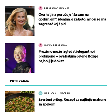
PREKRASNO IZDANJE
Ova haljina poručuje “Ja sam na
godišnjem”, idealna je za ljeto, a nosi se i na
zagrebačkoj špici
UVIJEK PREKRASNA
Prozirno može izgledati elegantno i
profinjeno – ova haljina Jelene Rozge
najbolji je dokaz
PUTOVANJA
UZ RUČAK ILI VEČERU
Savršeni prilog: Recept za najfinije mahune
sa špekom