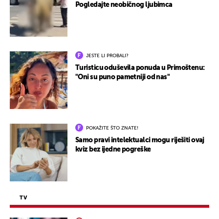
Pogledajte neobičnog ljubimca
JESTE LI PROBALI?
Turisticu oduševila ponuda u Primoštenu:
"Oni su puno pametniji od nas"
POKAŽITE ŠTO ZNATE!
Samo pravi intelektualci mogu riješiti ovaj
kviz bez ijedne pogreške
TV