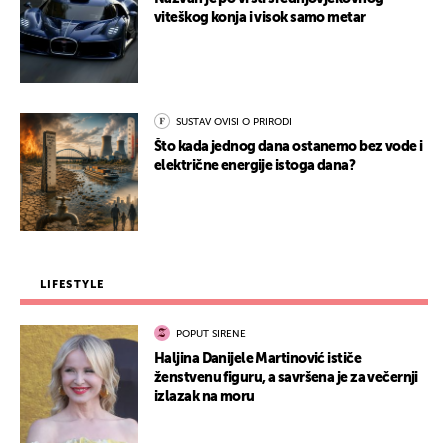
viteškog konja i visok samo metar
SUSTAV OVISI O PRIRODI
Što kada jednog dana ostanemo bez vode i
električne energije istoga dana?
LIFESTYLE
POPUT SIRENE
Haljina Danijele Martinović ističe
ženstvenu figuru, a savršena je za večernji
izlazak na moru