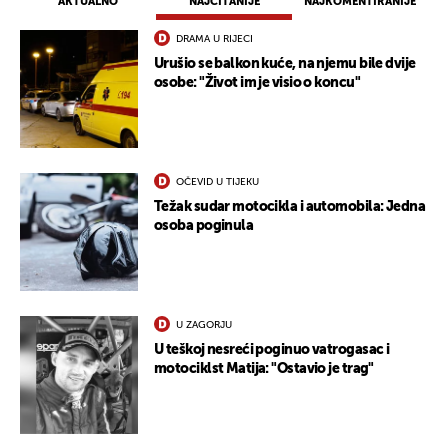
AKTUALNO
NAJČITANIJE
NAJKOMENTIRANIJE
UKLJUČITE NOTIFIKACIJE
DRAMA U RIJECI
Urušio se balkon kuće, na njemu bile dvije
osobe: "Život im je visio o koncu"
OČEVID U TIJEKU
Težak sudar motocikla i automobila: Jedna
osoba poginula
U ZAGORJU
U teškoj nesreći poginuo vatrogasac i
motociklst Matija: "Ostavio je trag"