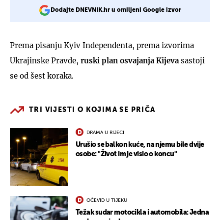
Dodajte DNEVNIK.hr u omiljeni Google izvor
Prema pisanju Kyiv Independenta, prema izvorima
Ukrajinske Pravde,
ruski plan osvajanja Kijeva
sastoji
se od šest koraka.
TRI VIJESTI O KOJIMA SE PRIČA
DRAMA U RIJECI
Urušio se balkon kuće, na njemu bile dvije
osobe: "Život im je visio o koncu"
OČEVID U TIJEKU
Težak sudar motocikla i automobila: Jedna