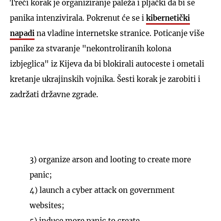
Treći korak je organiziranje paleža i pljački da bi se
panika intenzivirala. Pokrenut će se i
kibernetički
napadi
na vladine internetske stranice. Poticanje više
panike za stvaranje "nekontroliranih kolona
izbjeglica" iz Kijeva da bi blokirali autoceste i ometali
kretanje ukrajinskih vojnika. Šesti korak je zarobiti i
zadržati državne zgrade.
3) organize arson and looting to create more
panic;
4) launch a cyber attack on government
websites;
5) induce more panic to create