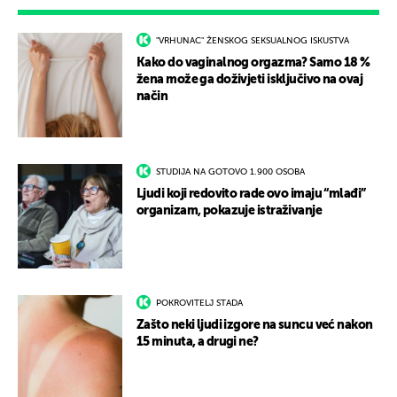
"VRHUNAC" ŽENSKOG SEKSUALNOG ISKUSTVA
Kako do vaginalnog orgazma? Samo 18 %
žena može ga doživjeti isključivo na ovaj
način
STUDIJA NA GOTOVO 1.900 OSOBA
Ljudi koji redovito rade ovo imaju “mlađi”
organizam, pokazuje istraživanje
POKROVITELJ STADA
Zašto neki ljudi izgore na suncu već nakon
15 minuta, a drugi ne?