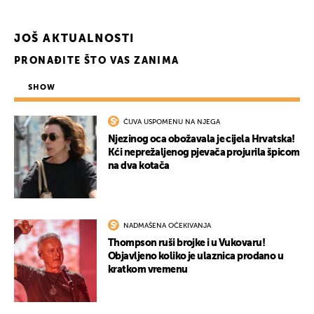
JOŠ AKTUALNOSTI
PRONAĐITE ŠTO VAS ZANIMA
SHOW
ČUVA USPOMENU NA NJEGA
Njezinog oca obožavala je cijela Hrvatska!
Kći neprežaljenog pjevača projurila špicom
na dva kotača
NADMAŠENA OČEKIVANJA
Thompson ruši brojke i u Vukovaru!
Objavljeno koliko je ulaznica prodano u
kratkom vremenu