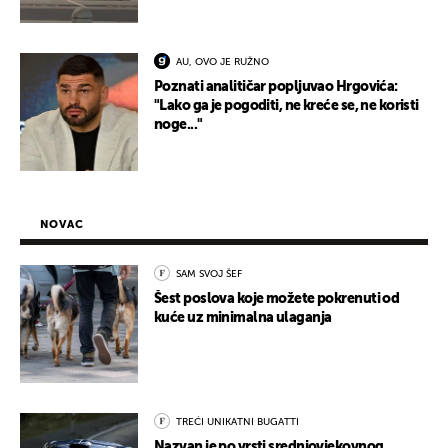
AU, OVO JE RUŽNO
Poznati analitičar popljuvao Hrgovića:
"Lako ga je pogoditi, ne kreće se, ne koristi
noge..."
NOVAC
SAM SVOJ ŠEF
Šest poslova koje možete pokrenuti od
kuće uz minimalna ulaganja
TREĆI UNIKATNI BUGATTI
Nazvan je po vrsti srednjovjekovnog