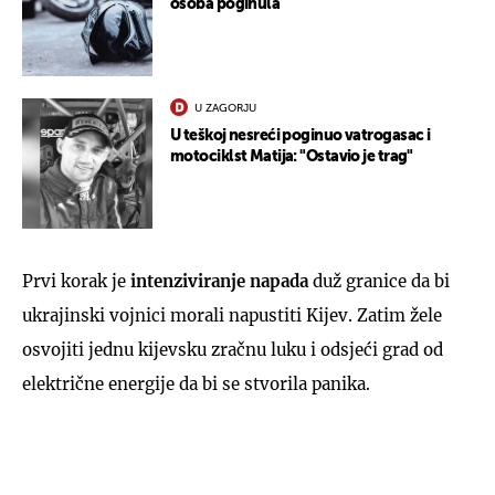
osoba poginula
U ZAGORJU
U teškoj nesreći poginuo vatrogasac i
motociklst Matija: "Ostavio je trag"
Prvi korak je
intenziviranje napada
duž granice da bi
ukrajinski vojnici morali napustiti Kijev. Zatim žele
osvojiti jednu kijevsku zračnu luku i odsjeći grad od
električne energije da bi se stvorila panika.