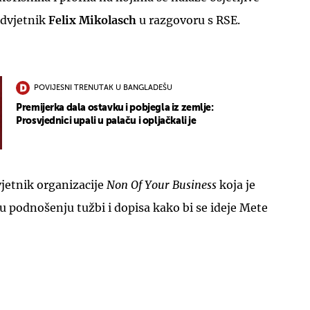
odvjetnik
Felix Mikolasch
u razgovoru s RSE.
POVIJESNI TRENUTAK U BANGLADEŠU
Premijerka dala ostavku i pobjegla iz zemlje:
Prosvjednici upali u palaču i opljačkali je
jetnik organizacije
Non Of Your Business
koja je
 u podnošenju tužbi i dopisa kako bi se ideje Mete