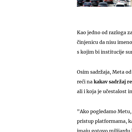
Kao jedno od razloga za
činjenicu da nisu imen
s kojim bi institucije su
Osim sadržaja, Meta od 
reći na
kakav sadržaj r
ali i koja je učestalos
"Ako pogledamo Metu, o
pristup platformama, k
imaju gotovo milijardu k