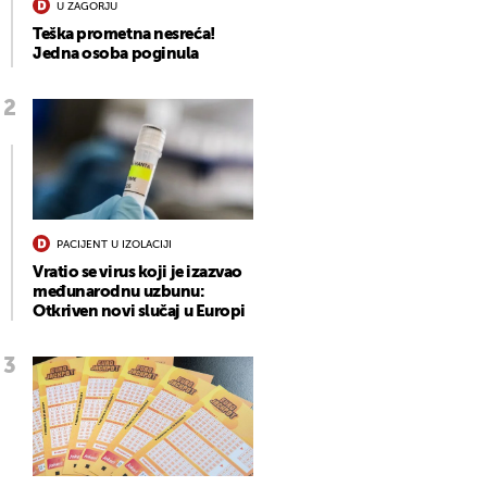
U ZAGORJU
Teška prometna nesreća!
Jedna osoba poginula
PACIJENT U IZOLACIJI
Vratio se virus koji je izazvao
međunarodnu uzbunu:
Otkriven novi slučaj u Europi