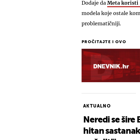
Dodaje da
Meta koristi
modela koje ostale komp
problematičniji.
PROČITAJTE I OVO
AKTUALNO
Neredi se šire
hitan sastana