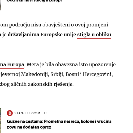
Otkriven novi slučaj u Europi
vom području nisu obavješteni o ovoj promjeni
a je
državljanima Europske unije
stigla u obliku
dna Europa
, Meta je bila obavezna isto upozorenje
Sjevernoj Makedoniji, Srbiji, Bosni i Hercegovini,
zbog sličnih zakonskih rješenja.
STANJE U PROMETU
Gužve na cestama: Prometna nesreća, kolone i vrućina
zovu na dodatan oprez