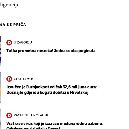
ligenciju.
IMA SE PRIČA
U ZAGORJU
Teška prometna nesreća! Jedna osoba poginula
ČESTITAMO!
Izvučen je Eurojackpot od čak 32,6 milijuna eura:
Doznajte gdje idu bogati dobitci u Hrvatskoj
PACIJENT U IZOLACIJI
Vratio se virus koji je izazvao međunarodnu uzbunu: