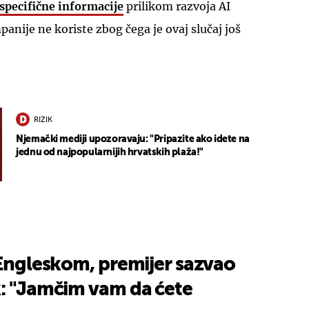
 specifične informacije
prilikom razvoja AI
anije ne koriste zbog čega je ovaj slučaj još
RIZIK
Njemački mediji upozoravaju: "Pripazite ako idete na
jednu od najpopularnijih hrvatskih plaža!"
 Engleskom, premijer sazvao
k: "Jamčim vam da ćete