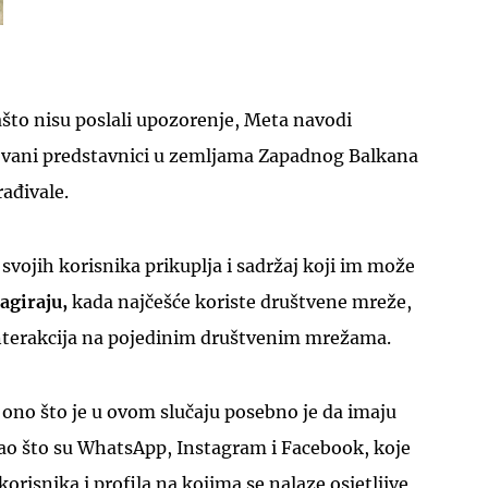
što nisu poslali upozorenje, Meta navodi
ovani predstavnici u zemljama Zapadnog Balkana
UKLJUČITE NOTIFIKACIJE
rađivale.
svojih korisnika prikuplja i sadržaj koji im može
eagiraju,
kada najčešće koriste društvene mreže,
t interakcija na pojedinim društvenim mrežama.
no što je u ovom slučaju posebno je da imaju
ao što su WhatsApp, Instagram i Facebook, koje
orisnika i profila na kojima se nalaze osjetljive