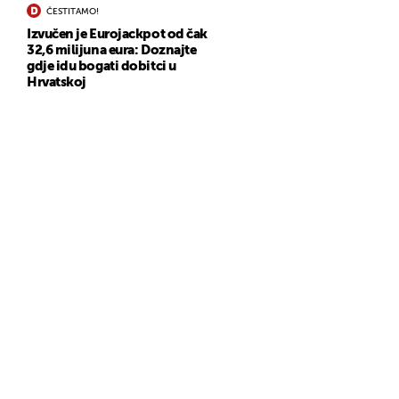
ČESTITAMO!
Izvučen je Eurojackpot od čak
32,6 milijuna eura: Doznajte
gdje idu bogati dobitci u
Hrvatskoj