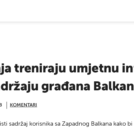
E VIJESTI
a treniraju umjetnu in
adržaju građana Balka
8
KOMENTARI
ti sadržaj korisnika sa Zapadnog Balkana kako bi 