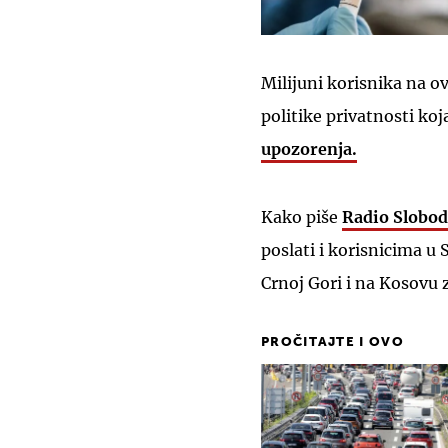
Milijuni korisnika na o
politike privatnosti koj
upozorenja.
Kako piše
Radio Slobo
poslati i korisnicima u 
Crnoj Gori i na Kosovu 
PROČITAJTE I OVO