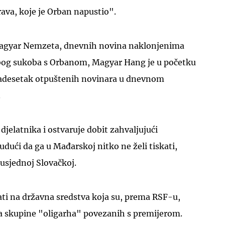
rava, koje je Orban napustio".
agyar Nemzeta, dnevnih novina naklonjenima
 zbog sukoba s Orbanom, Magyar Hang je u početku
vadesetak otpuštenih novinara u dnevnom
.
djelatnika i ostvaruje dobit zahvaljujući
udući da ga u Mađarskoj nitko ne želi tiskati,
usjednoj Slovačkoj.
ti na državna sredstva koja su, prema RSF-u,
za skupine "oligarha" povezanih s premijerom.