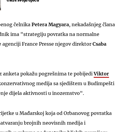
traže svoju djecu"
benog čelnika
Petera Magyara
, nekadašnjeg člana
dnik ima "strategiju povratka na normalne
je agenciji France Presse njegov direktor
Csaba
iz anketa pokažu pogrešnima te pobijedi
Viktor
 konzervativnog medija sa sjedištem u Budimpešti
enje dijela aktivnosti u inozemstvo".
 rijetke u Mađarskoj koja od Orbanovog povratka
 zatvaranju brojnih neovisnih medija i