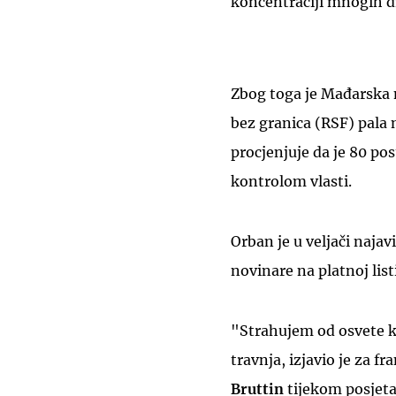
koncentraciji mnogih d
Zbog toga je Mađarska n
bez granica (RSF) pala 
procjenjuje da je 80 po
kontrolom vlasti.
Orban je u veljači najav
novinare na platnoj list
"Strahujem od osvete k
travnja, izjavio je za 
Bruttin
tijekom posjet