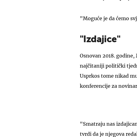
"Moguće je da ćemo svje
"Izdajice"
Osnovan 2018. godine,
najčitaniji politički tj
Usprkos tome nikad mu 
konferencije za novinar
"Smatraju nas izdajica
tvrdi da je njegova red