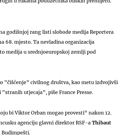
rugih u rukama poduzetnika bliskih premijeru.
a godišnjoj rang listi slobode medija Reportera
na 68. mjesto. Ta nevladina organizacija
UKLJUČITE NOTIFIKACIJE
sto medija u srednjoeuropskoj zemlji pod
io "čišćenje” civilnog društva, kao metu izdvojivši
i "stranih utjecaja”, piše France Presse.
oju bi Viktor Orban mogao provesti“ nakon 12.
francusku agenciju glavni direktor RSF-a
Thibaut
a Budimpešti.