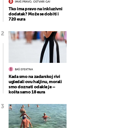
IMAŠ PRAVO, OSTVARI GA!
Tko ima pravo na inkluzivni
dodatak? Može se dobiti i
720 eura
BAŠ EFEKTNA
Kada smo na zadarskoj rivi
ugledali ovu haljinu, morali
smo doznati odakle je –
košta samo 18 eura