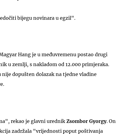
dočiti bijegu novinara u egzil".
 Magyar Hang je u međuvremenu postao drugi
ednik u zemlji, s nakladom od 12.000 primjeraka.
nije dopušten dolazak na tjedne vladine
e.
ma", rekao je glavni urednik
Zsombor Gyorgy
. On
akcija zadržala "vrijednosti poput poštivanja