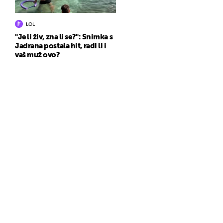
LOL
"Je li živ, zna li se?": Snimka s
Jadrana postala hit, radi li i
vaš muž ovo?