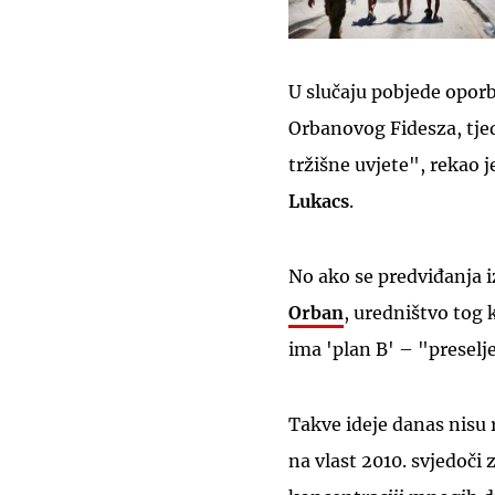
U slučaju pobjede opor
Orbanovog Fidesza, tje
tržišne uvjete", rekao 
Lukacs
.
No ako se predviđanja 
Orban
, uredništvo tog
ima 'plan B' – "preselj
Takve ideje danas nisu
na vlast 2010. svjedoči