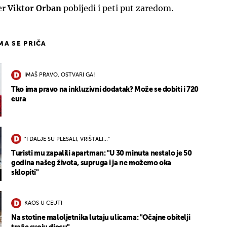
er
Viktor Orban
pobijedi i peti put zaredom.
IMA SE PRIČA
IMAŠ PRAVO, OSTVARI GA!
Tko ima pravo na inkluzivni dodatak? Može se dobiti i 720
eura
"I DALJE SU PLESALI, VRIŠTALI..."
Turisti mu zapalili apartman: "U 30 minuta nestalo je 50
godina našeg života, supruga i ja ne možemo oka
sklopiti"
KAOS U CEUTI
Na stotine maloljetnika lutaju ulicama: "Očajne obitelji