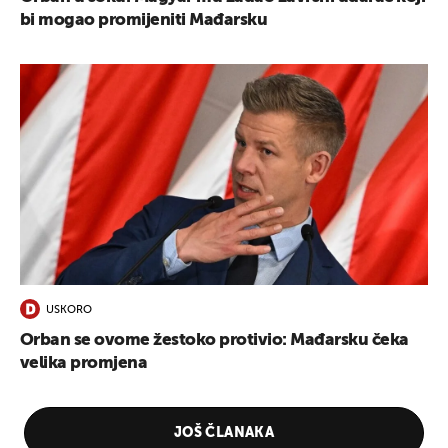
bi mogao promijeniti Mađarsku
USKORO
Orban se ovome žestoko protivio: Mađarsku čeka
velika promjena
JOŠ ČLANAKA