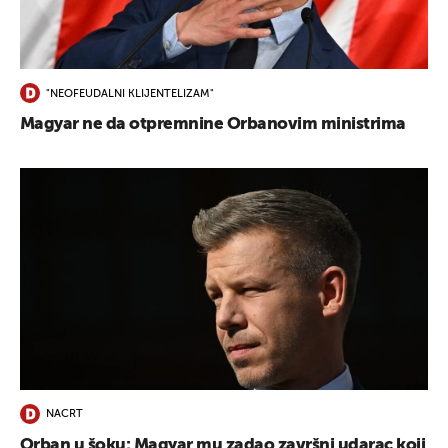
UKLJUČITE NOTIFIKACIJE
"NEOFEUDALNI KLIJENTELIZAM"
Magyar ne da otpremnine Orbanovim ministrima
NACRT
Orban u šoku: Magyar mu zadao završni udarac koji