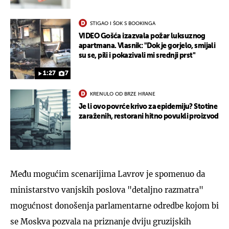
STIGAO I ŠOK S BOOKINGA
VIDEO Gošća izazvala požar luksuznog
apartmana. Vlasnik: "Dok je gorjelo, smijali
su se, pili i pokazivali mi srednji prst"
1:27
7
KRENULO OD BRZE HRANE
Je li ovo povrće krivo za epidemiju? Stotine
zaraženih, restorani hitno povukli proizvod
Među mogućim scenarijima Lavrov je spomenuo da
ministarstvo vanjskih poslova "detaljno razmatra"
mogućnost donošenja parlamentarne odredbe kojom bi
se Moskva pozvala na priznanje dviju gruzijskih