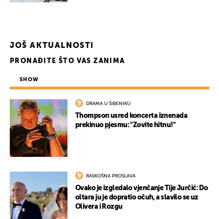
UKLJUČITE NOTIFIKACIJE
JOŠ AKTUALNOSTI
PRONAĐITE ŠTO VAS ZANIMA
SHOW
DRAMA U ŠIBENIKU
Thompson usred koncerta iznenada
prekinuo pjesmu: "Zovite hitnu!"
RASKOŠNA PROSLAVA
Ovako je izgledalo vjenčanje Tije Jurčić: Do
oltara ju je dopratio očuh, a slavilo se uz
Olivera i Rozgu