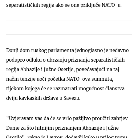
separatističkih regija ako se one priključe NATO-u.
Donji dom ruskog parlamenta jednoglasno je nedavno
podupro odluku o ubrzanju priznanja separatističkih
regija Abhazije i Južne Osetije, povećavajući na taj
način tenzije uoči početka NATO-ova summita,
tijekom kojega će se razmatrati mogućnost članstva
dviju kavkaskih država u Savezu.
"Uvjeravam vas da će se vrlo pažljivo proučiti zahtjev
Dume za što hitnijim priznanjem Abhazije i Južne
Osetije", rekao je Lavrov, dodavši kako u prilog tomu