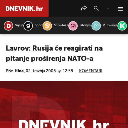
Vijesti
Sport
Showbizz
Lifestyle
Putovanja
PRETRAŽITE VIJESTI
Lavrov: Rusija će reagirati na
pitanje proširenja NATO-a
Piše
Hina,
02. travnja 2008. @ 12:58
KOMENTARI