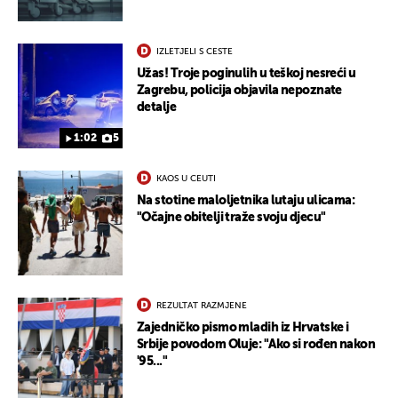
IZLETJELI S CESTE
Užas! Troje poginulih u teškoj nesreći u
Zagrebu, policija objavila nepoznate
detalje
1:02
5
KAOS U CEUTI
Na stotine maloljetnika lutaju ulicama:
"Očajne obitelji traže svoju djecu"
REZULTAT RAZMJENE
Zajedničko pismo mladih iz Hrvatske i
Srbije povodom Oluje: "Ako si rođen nakon
'95..."