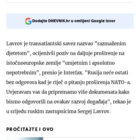
Dodajte DNEVNIK.hr u omiljeni Google izvor
Lavrov je transatlantski savez nazvao "razmaženim
djetetom", ocijenivši poziv na daljnje proširenje na
istočnoeuropske zemlje "umjetnim i apsolutno
nepotrebnim", prenio je Interfax. "Rusija neće ostati
bez odgovora kad je riječ o pitanju proširenja NATO-a.
Uvjeravam vas da pripremamo više dokumenata kako
bismo odgovorili na ovakav razvoj događaja", rekao je
u srijedu ruskim zastupnicima Sergej Lavrov.
PROČITAJTE I OVO