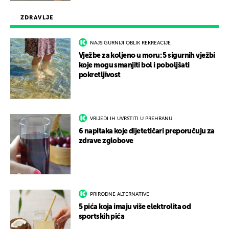
ZDRAVLJE
NAJSIGURNIJI OBLIK REKREACIJE
Vježbe za koljeno u moru: 5 sigurnih vježbi
koje mogu smanjiti bol i poboljšati
pokretljivost
VRIJEDI IH UVRSTITI U PREHRANU
6 napitaka koje dijetetičari preporučuju za
zdrave zglobove
PRIRODNE ALTERNATIVE
5 pića koja imaju više elektrolita od
sportskih pića