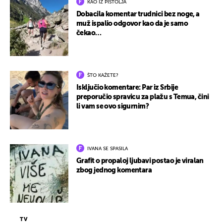
KAO IZ PIŠTOLJA
Dobacila komentar trudnici bez noge, a
muž ispalio odgovor kao da je samo
čekao…
ŠTO KAŽETE?
Isključio komentare: Par iz Srbije
preporučio spravicu za plažu s Temua, čini
li vam se ovo sigurnim?
IVANA SE SPASILA
Grafit o propaloj ljubavi postao je viralan
zbog jednog komentara
TV