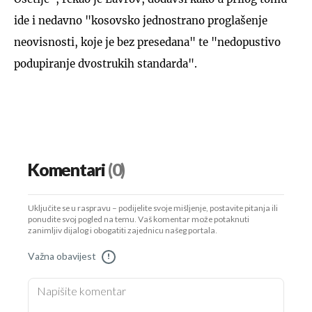
ide i nedavno "kosovsko jednostrano proglašenje
neovisnosti, koje je bez presedana" te "nedopustivo
podupiranje dvostrukih standarda".
Komentari
(0)
Uključite se u raspravu – podijelite svoje mišljenje, postavite pitanja ili
ponudite svoj pogled na temu. Vaš komentar može potaknuti
zanimljiv dijalog i obogatiti zajednicu našeg portala.
Važna obavijest
!