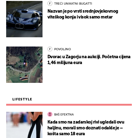
TREĆI UNIKATNI BUGATTI
Nazvan je po vrsti srednjovjekovnog
viteškog konja i visok samo metar
POVOLJNO
Dvorac u Zagorju na aukciji. Početna cijena
1,46 milijuna eura
LIFESTYLE
BAŠ EFEKTNA
Kada smo na zadarskoj rivi ugledali ovu
haljinu, morali smo doznati odakle je –
košta samo 18 eura