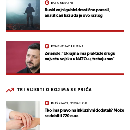
RAT U UKRAJINI
Ruski vojni gubici drastično porasli,
analitičari kažu da je ovo razlog
KOMENTIRAO I PUTINA
Zelenski: "Ukrajina ima praktički drugu
najveću vojsku u NATO-u, trebaju nas"
TRI VIJESTI O KOJIMA SE PRIČA
IMAŠ PRAVO, OSTVARI GA!
Tko ima pravo na inkluzivni dodatak? Može
se dobiti i 720 eura