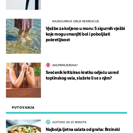
NAJSIGURNIJI OBLIK REKREACIJE
Vježbe za koljeno u moru: 5 sigurnih vježbi
koje mogu smanjiti bol i poboljšati
pokretljivost
(NE)PRIMJERENA?
Svećenik kritizirao kratku odjeću usred
toplinskog vala, slažete li se s njim?
PUTOVANJA
GOTOVO ZA 15 MINUTA
Najbolja ljetna salata od graha: Brzinski