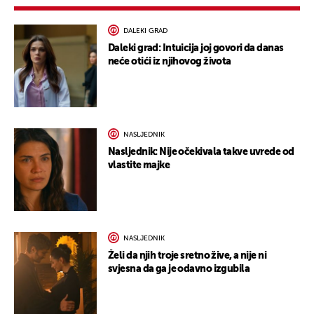
DALEKI GRAD
Daleki grad: Intuicija joj govori da danas
neće otići iz njihovog života
NASLJEDNIK
Nasljednik: Nije očekivala takve uvrede od
vlastite majke
NASLJEDNIK
Želi da njih troje sretno žive, a nije ni
svjesna da ga je odavno izgubila