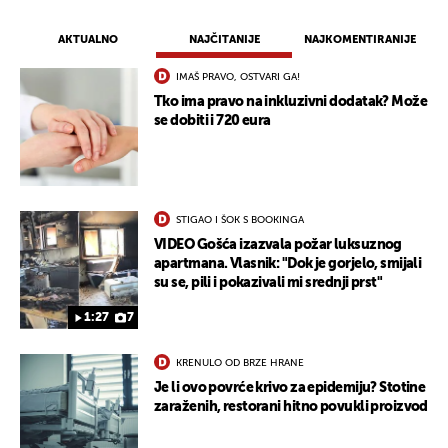
AKTUALNO
NAJČITANIJE
NAJKOMENTIRANIJE
IMAŠ PRAVO, OSTVARI GA!
Tko ima pravo na inkluzivni dodatak? Može
se dobiti i 720 eura
STIGAO I ŠOK S BOOKINGA
VIDEO Gošća izazvala požar luksuznog
apartmana. Vlasnik: "Dok je gorjelo, smijali
su se, pili i pokazivali mi srednji prst"
1:27
7
KRENULO OD BRZE HRANE
Je li ovo povrće krivo za epidemiju? Stotine
zaraženih, restorani hitno povukli proizvod