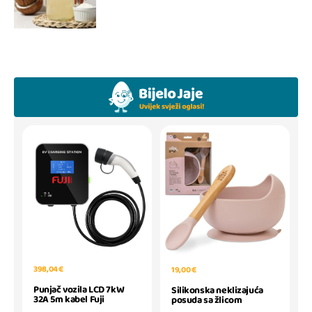
398,04 €
19,00 €
Punjač vozila LCD 7kW
Silikonska neklizajuća
32A 5m kabel Fuji
posuda sa žlicom