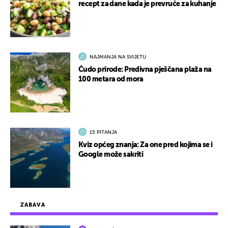
recept za dane kada je prevruće za kuhanje
NAJMANJA NA SVIJETU
Čudo prirode: Predivna pješčana plaža na
100 metara od mora
15 PITANJA
Kviz općeg znanja: Za one pred kojima se i
Google može sakriti
ZABAVA