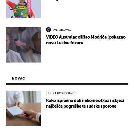
SVE OBJAVIO
VIDEO Australac ošišao Modrića i pokazao
novu Lukinu frizuru
NOVAC
ZA POSLODAVCE
Kako ispravno dati nekome otkaz i izbjeći
najčešće pogreške te sudske sporove