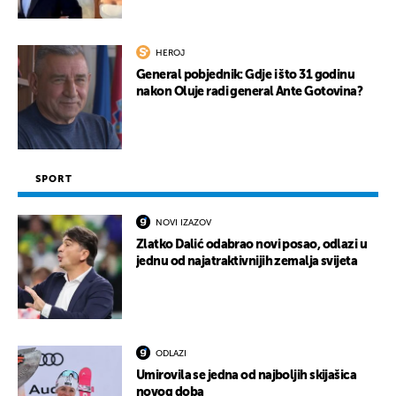
HEROJ
General pobjednik: Gdje i što 31 godinu
nakon Oluje radi general Ante Gotovina?
SPORT
NOVI IZAZOV
Zlatko Dalić odabrao novi posao, odlazi u
jednu od najatraktivnijih zemalja svijeta
ODLAZI
Umirovila se jedna od najboljih skijašica
novog doba