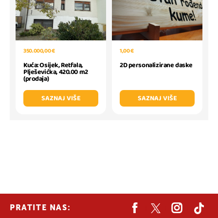
1,00 €
350.000,00 €
2D personalizirane daske
Kuća: Osijek, Retfala,
Plješevićka, 420.00 m2
(prodaja)
SAZNAJ VIŠE
SAZNAJ VIŠE
PRATITE NAS: