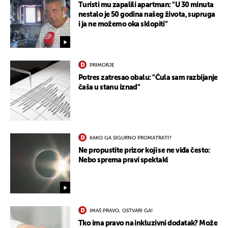
Turisti mu zapalili apartman: "U 30 minuta
nestalo je 50 godina našeg života, supruga
i ja ne možemo oka sklopiti"
PRIMORJE
Potres zatresao obalu: "Čula sam razbijanje
čaša u stanu iznad"
KAKO GA SIGURNO PROMATRATI?
Ne propustite prizor koji se ne viđa često:
Nebo sprema pravi spektakl
UKLJUČITE NOTIFIKACIJE
IMAŠ PRAVO, OSTVARI GA!
Tko ima pravo na inkluzivni dodatak? Može