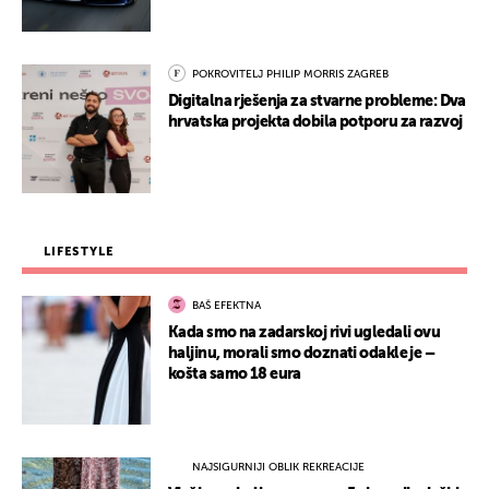
POKROVITELJ PHILIP MORRIS ZAGREB
Digitalna rješenja za stvarne probleme: Dva
hrvatska projekta dobila potporu za razvoj
LIFESTYLE
BAŠ EFEKTNA
Kada smo na zadarskoj rivi ugledali ovu
haljinu, morali smo doznati odakle je –
košta samo 18 eura
NAJSIGURNIJI OBLIK REKREACIJE