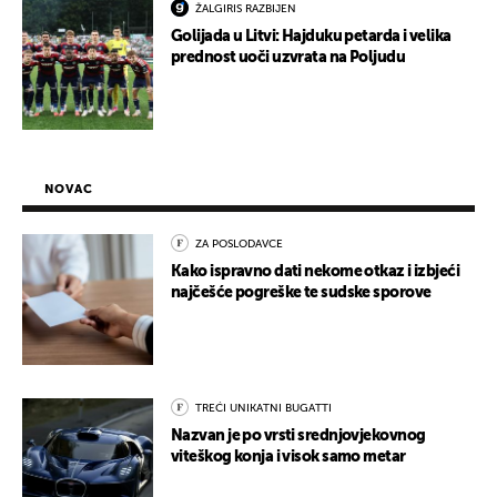
ŽALGIRIS RAZBIJEN
Golijada u Litvi: Hajduku petarda i velika
prednost uoči uzvrata na Poljudu
NOVAC
ZA POSLODAVCE
Kako ispravno dati nekome otkaz i izbjeći
najčešće pogreške te sudske sporove
TREĆI UNIKATNI BUGATTI
Nazvan je po vrsti srednjovjekovnog
viteškog konja i visok samo metar