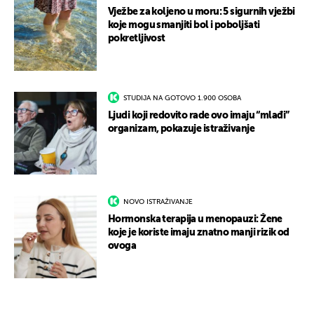
Vježbe za koljeno u moru: 5 sigurnih vježbi
koje mogu smanjiti bol i poboljšati
pokretljivost
STUDIJA NA GOTOVO 1.900 OSOBA
Ljudi koji redovito rade ovo imaju “mlađi”
organizam, pokazuje istraživanje
NOVO ISTRAŽIVANJE
Hormonska terapija u menopauzi: Žene
koje je koriste imaju znatno manji rizik od
ovoga