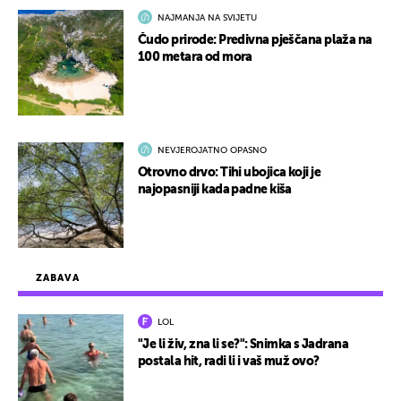
NAJMANJA NA SVIJETU
Čudo prirode: Predivna pješčana plaža na
100 metara od mora
NEVJEROJATNO OPASNO
Otrovno drvo: Tihi ubojica koji je
najopasniji kada padne kiša
ZABAVA
LOL
"Je li živ, zna li se?": Snimka s Jadrana
postala hit, radi li i vaš muž ovo?