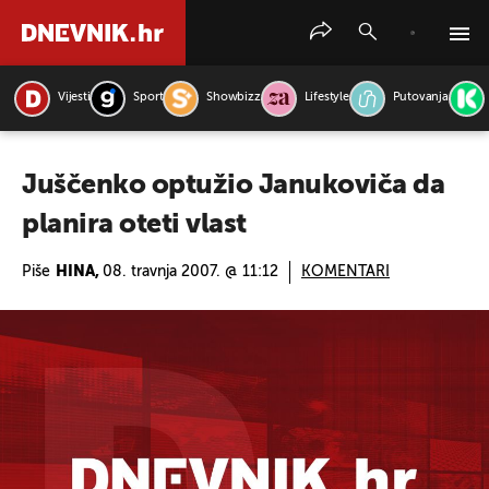
Vijesti
Sport
Showbizz
Lifestyle
Putovanja
PRETRAŽITE VIJESTI
Juščenko optužio Janukoviča da
planira oteti vlast
Piše
HINA,
08. travnja 2007. @ 11:12
KOMENTARI