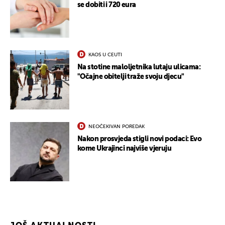
se dobiti i 720 eura
KAOS U CEUTI
Na stotine maloljetnika lutaju ulicama:
"Očajne obitelji traže svoju djecu"
NEOČEKIVAN POREDAK
Nakon prosvjeda stigli novi podaci: Evo
kome Ukrajinci najviše vjeruju