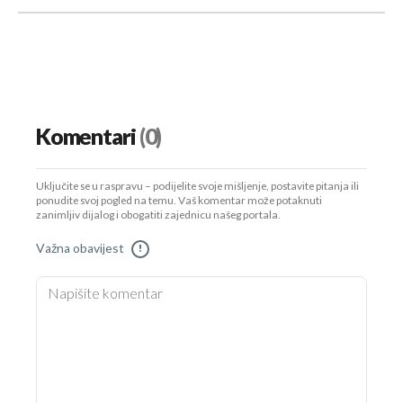
Komentari
(0)
Uključite se u raspravu – podijelite svoje mišljenje, postavite pitanja ili
ponudite svoj pogled na temu. Vaš komentar može potaknuti
zanimljiv dijalog i obogatiti zajednicu našeg portala.
Važna obavijest
!