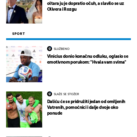
oltara ju je dopratio očuh, a slavilo se uz
Olivera i Rozgu
SPORT
SLUŽBENO
Vinicius donio konačnu odluku, oglasio se
emotivnom porukom: "Hvala vam svima"
SLAŽE SE STOŽER
Daliću će se pridružiti jedan od omiljenih
Vatrenih, pomoćnici i dalje dvoje oko
ponude