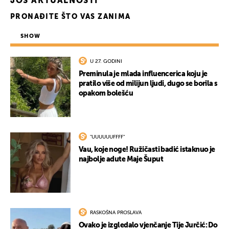
JOŠ AKTUALNOSTI
PRONAĐITE ŠTO VAS ZANIMA
SHOW
U 27. GODINI
Preminula je mlada influencerica koju je
pratilo više od milijun ljudi, dugo se borila s
opakom bolešću
"UUUUUUFFFF"
Vau, koje noge! Ružičasti badić istaknuo je
najbolje adute Maje Šuput
RASKOŠNA PROSLAVA
Ovako je izgledalo vjenčanje Tije Jurčić: Do