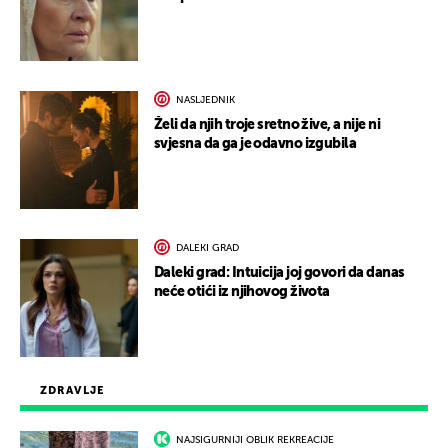
NASLJEDNIK
Želi da njih troje sretno žive, a nije ni
svjesna da ga je odavno izgubila
DALEKI GRAD
Daleki grad: Intuicija joj govori da danas
neće otići iz njihovog života
ZDRAVLJE
NAJSIGURNIJI OBLIK REKREACIJE