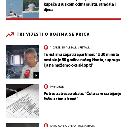
kupače u ruskom odmaralištu, stradala i
djeca
TRI VIJESTI O KOJIMA SE PRIČA
"I DALJE SU PLESALI, VRIŠTALI..."
Turisti mu zapalili apartman: "U 30 minuta
nestalo je 50 godina našeg života, supruga
i ja ne možemo oka sklopiti"
PRIMORJE
Potres zatresao obalu: "Čula sam razbijanje
čaša u stanu iznad"
KAKO GA SIGURNO PROMATRATI?