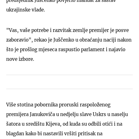
predsjednik Juščenko povjerio mandat za sastav
ukrajinske vlade.
"Vas, vaše potrebe i razvitak zemlje premijer je posve
zaboravio", rekao je Juščenko u obraćanju naciji nakon
što je prošlog mjeseca raspustio parlament i najavio
nove izbore.
Više stotina pobornika proruski raspoloženog
premijera Janukoviča u nedjelju slave Uskrs u naselju
šatora u središtu Kijeva, od kuda su odbili otići i na
blagdan kako bi nastavili vršiti pritisak na