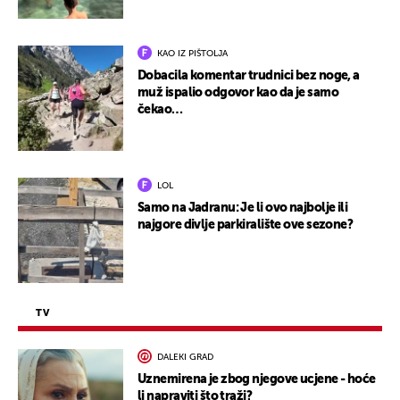
KAO IZ PIŠTOLJA
Dobacila komentar trudnici bez noge, a
muž ispalio odgovor kao da je samo
čekao…
LOL
Samo na Jadranu: Je li ovo najbolje ili
najgore divlje parkiralište ove sezone?
TV
DALEKI GRAD
Uznemirena je zbog njegove ucjene - hoće
li napraviti što traži?