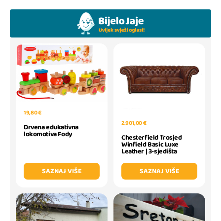
19,80 €
2.901,00 €
Drvena edukativna
lokomotiva Fody
Chesterfield Trosjed
Winfield Basic Luxe
Leather | 3-sjedišta
SAZNAJ VIŠE
SAZNAJ VIŠE