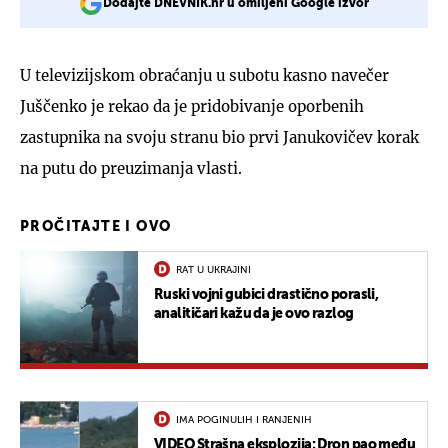
Dodajte DNEVNIK.hr u omiljeni Google izvor
U televizijskom obraćanju u subotu kasno navečer
Juščenko je rekao da je pridobivanje oporbenih
zastupnika na svoju stranu bio prvi Janukovičev korak
na putu do preuzimanja vlasti.
PROČITAJTE I OVO
RAT U UKRAJINI
Ruski vojni gubici drastično porasli,
analitičari kažu da je ovo razlog
IMA POGINULIH I RANJENIH
VIDEO Strašna eksplozija: Dron pao među