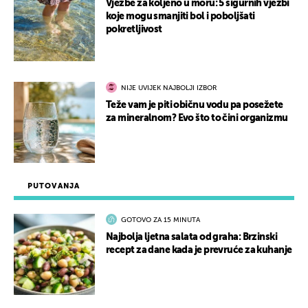
Vježbe za koljeno u moru: 5 sigurnih vježbi
koje mogu smanjiti bol i poboljšati
pokretljivost
NIJE UVIJEK NAJBOLJI IZBOR
Teže vam je piti običnu vodu pa posežete
za mineralnom? Evo što to čini organizmu
PUTOVANJA
GOTOVO ZA 15 MINUTA
Najbolja ljetna salata od graha: Brzinski
recept za dane kada je prevruće za kuhanje