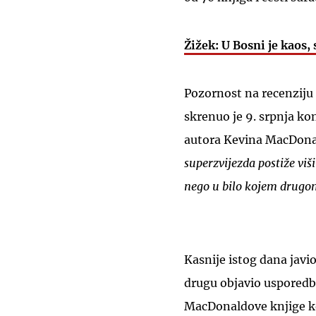
Žižek: U Bosni je kaos, 
Pozornost na recenziju 
skrenuo je 9. srpnja kon
autora Kevina MacDonal
superzvijezda postiže vi
nego u bilo kojem drugom
Kasnije istog dana javi
drugu objavio usporedbu
MacDonaldove knjige ko