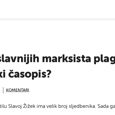
E VIJESTI
lavnijih marksista pla
ki časopis?
KOMENTARI
lu Slavoj Žižek ima velik broj sljedbenika. Sada g