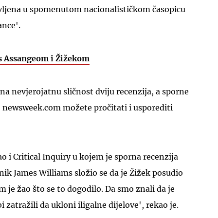
avljena u spomenutom nacionalističkom časopicu
nce'.
 s Assangeom i Žižekom
na nevjerojatnu sličnost dviju recenzija, a sporne
o newsweek.com možete pročitati i usporediti
 i Critical Inquiry u kojem je sporna recenzija
dnik James Williams složio se da je Žižek posudio
 je žao što se to dogodilo. Da smo znali da je
 zatražili da ukloni iligalne dijelove', rekao je.