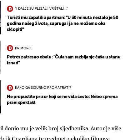
"I DALJE SU PLESALI, VRIŠTALI..."
Turisti mu zapalili apartman: "U 30 minuta nestalo je 50
godina našeg života, supruga i ja ne možemo oka
sklopiti"
PRIMORJE
Potres zatresao obalu: "Čula sam razbijanje čaša u stanu
iznad"
KAKO GA SIGURNO PROMATRATI?
Ne propustite prizor koji se ne viđa često: Nebo sprema
pravi spektakl
 donio mu je velik broj sljedbenika. Autor je više
radnik Guardiana te predmet nekoliko filmova.