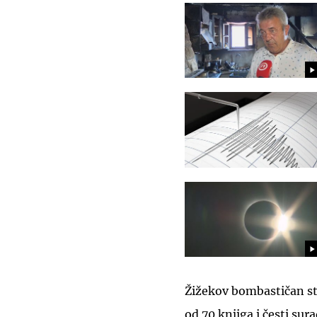
Žižekov bombastičan stil
od 70 knjiga i česti su