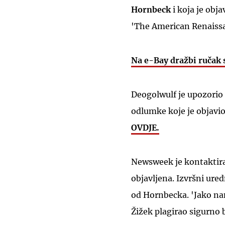
Hornbeck
i koja je obj
'The American Renaissa
Na e-Bay dražbi ručak
Deogolwulf je upozorio 
odlumke koje je objavi
OVDJE.
Newsweek je kontaktirao
objavljena. Izvršni ure
od Hornbecka. 'Jako nam
Žižek plagirao sigurno bi