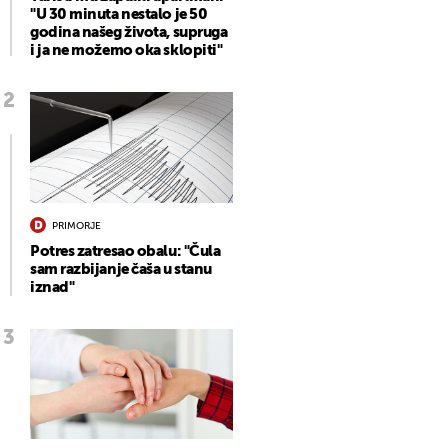
"U 30 minuta nestalo je 50
godina našeg života, supruga
i ja ne možemo oka sklopiti"
PRIMORJE
Potres zatresao obalu: "Čula
sam razbijanje čaša u stanu
iznad"