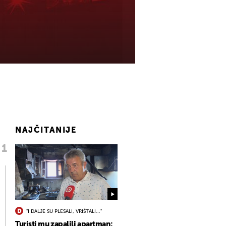
NAJČITANIJE
"I DALJE SU PLESALI, VRIŠTALI..."
Turisti mu zapalili apartman: