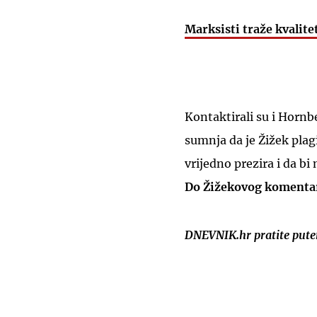
Marksisti traže kvalite
Kontaktirali su i Hornb
sumnja da je Žižek plagi
vrijedno prezira i da b
Do Žižekovog komentara
DNEVNIK.hr pratite put