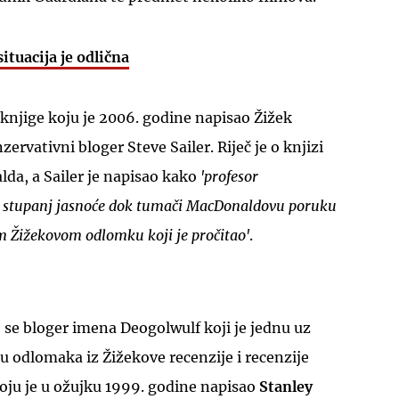
situacija je odlična
knjige koju je 2006. godine napisao Žižek
zervativni bloger Steve Sailer. Riječ je o knjizi
UKLJUČITE NOTIFIKACIJE
da, a Sailer je napisao kako
'profesor
ši stupanj jasnoće dok tumači MacDonaldovu poruku
 Žižekovom odlomku koji je pročitao'
.
o se bloger imena Deogolwulf koji je jednu uz
 odlomaka iz Žižekove recenzije i recenzije
ju je u ožujku 1999. godine napisao
Stanley