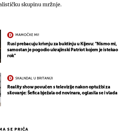
nalističku skupinu mržnje.
MAMOČKE MI!
Rusi prebacuju krivnju za buktinju u Kijevu: "Nismo mi,
samostan je pogodio ukrajinski Patriot kojem je istekao
rok"
SKALNDAL U BRITANIJI
Reality show povučen s televizije nakon optužbi za
silovanje: Šefica bježala od novinara, oglasila se i vlada
IMA SE PRIČA