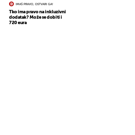
IMAŠ PRAVO, OSTVARI GA!
Tko ima pravo na inkluzivni
dodatak? Može se dobiti i
720 eura