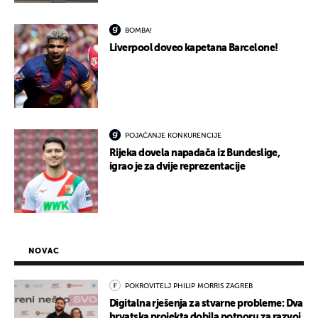
BOMBA!
Liverpool doveo kapetana Barcelone!
POJAČANJE KONKURENCIJE
Rijeka dovela napadača iz Bundeslige,
igrao je za dvije reprezentacije
NOVAC
POKROVITELJ PHILIP MORRIS ZAGREB
Digitalna rješenja za stvarne probleme: Dva
hrvatska projekta dobila potporu za razvoj