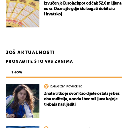
Izvučen je Eurojackpot od čak 32,6 milijuna
eura: Doznajte gdje idu bogati dobitci u
Hrvatskoj
UKLJUČITE NOTIFIKACIJE
JOŠ AKTUALNOSTI
PRONAĐITE ŠTO VAS ZANIMA
SHOW
DANAS ŽIVI POVUČENO
Znate li tko je ovo? Kao dijete ostala je bez
oba roditelja, a onda i bez milijuna koje je
trebala naslijediti