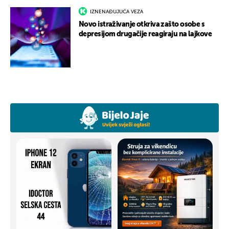
IZNENAĐUJUĆA VEZA
Novo istraživanje otkriva zašto osobe s
depresijom drugačije reagiraju na lajkove