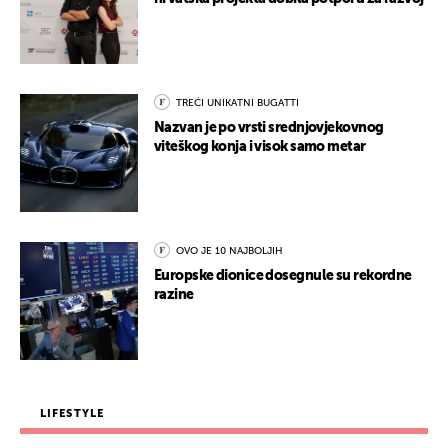
TREĆI UNIKATNI BUGATTI
Nazvan je po vrsti srednjovjekovnog
viteškog konja i visok samo metar
OVO JE 10 NAJBOLJIH
Europske dionice dosegnule su rekordne
razine
LIFESTYLE