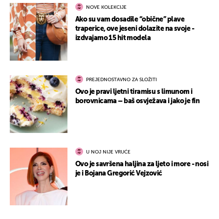
NOVE KOLEKCIJE
Ako su vam dosadile “obične” plave
traperice, ove jeseni dolazite na svoje -
izdvajamo 15 hit modela
PREJEDNOSTAVNO ZA SLOŽITI
Ovo je pravi ljetni tiramisu s limunom i
borovnicama – baš osvježava i jako je fin
U NOJ NIJE VRUĆE
Ovo je savršena haljina za ljeto i more - nosi
je i Bojana Gregorić Vejzović