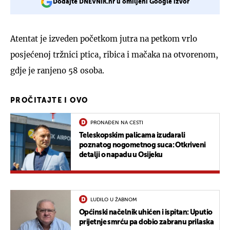
Dodajte DNEVNIK.hr u omiljeni Google izvor
Atentat je izveden početkom jutra na petkom vrlo
posjećenoj tržnici ptica, ribica i mačaka na otvorenom,
gdje je ranjeno 58 osoba.
PROČITAJTE I OVO
PRONAĐEN NA CESTI
Teleskopskim palicama izudarali
poznatog nogometnog suca: Otkriveni
detalji o napadu u Osijeku
LUDILO U ŽABNOM
Općinski načelnik uhićen i ispitan: Uputio
prijetnje smrću pa dobio zabranu prilaska