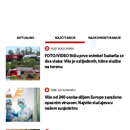
AKTUALNO
NAJČITANIJE
NAJKOMENTIRANIJE
KOD BJELOVARA
FOTO/VIDEO Stižu prve snimke! Sudarila se
dva vlaka: Više je ozlijeđenih, hitne službe
na terenu
ŠIRE GA KOMARCI
Više od 240 osoba diljem Europe zaraženo
opasnim virusom: Najviše slučajeva u
našem susjedstvu