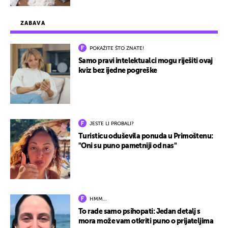
ZABAVA
POKAŽITE ŠTO ZNATE!
Samo pravi intelektualci mogu riješiti ovaj
kviz bez ijedne pogreške
JESTE LI PROBALI?
Turisticu oduševila ponuda u Primoštenu:
"Oni su puno pametniji od nas"
HMM…
To rade samo psihopati: Jedan detalj s
mora može vam otkriti puno o prijateljima