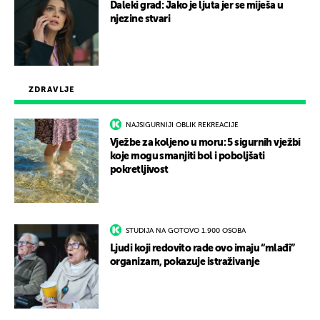
Daleki grad: Jako je ljuta jer se miješa u
njezine stvari
ZDRAVLJE
NAJSIGURNIJI OBLIK REKREACIJE
Vježbe za koljeno u moru: 5 sigurnih vježbi
koje mogu smanjiti bol i poboljšati
pokretljivost
STUDIJA NA GOTOVO 1.900 OSOBA
Ljudi koji redovito rade ovo imaju “mlađi”
organizam, pokazuje istraživanje