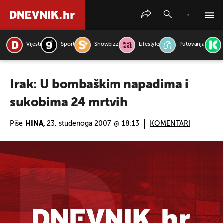
Vijesti
Sport
Showbizz
Lifestyle
Putovanja
PRETRAŽITE VIJESTI
Irak: U bombaškim napadima i
sukobima 24 mrtvih
Piše
HINA,
23. studenoga 2007. @ 18:13
KOMENTARI