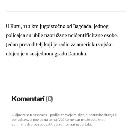
U Kutu, 110 km jugoistočno od Bagdada, jednog
policajca su ubile naoružane neidentificirane osobe.
Jedan prevoditelj koji je radio za američku vojsku
ubijen je u susjednom gradu Damuku.
Komentari
(0)
Uključite se u raspravu – podijelite svoje mišljenje, postavite pitanja ili
ponudite svoj pogled na temu. Vaš komentar može potaknuti
zanimljiv dijalog i obogatiti zajednicu našeg portala.