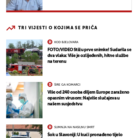
TRI VIJESTI O KOJIMA SE PRIČA
KOD BJELOVARA
FOTO/VIDEO Stižu prve snimke! Sudarila se
dva vlaka: Više je ozlijeđenih, hitne službe
na terenu
ŠIRE GA KOMARCI
Više od 240 osoba diljem Europe zaraženo
opasnim virusom: Najviše slučajeva u
našem susjedstvu
SUMNJA NA NASILNU SMRT
Šok u Slavoniji: U kući pronađeno tijelo