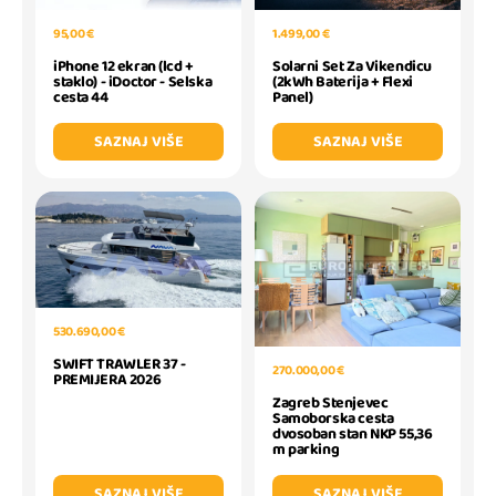
95,00 €
1.499,00 €
iPhone 12 ekran (lcd +
Solarni Set Za Vikendicu
staklo) - iDoctor - Selska
(2kWh Baterija + Flexi
cesta 44
Panel)
SAZNAJ VIŠE
SAZNAJ VIŠE
530.690,00 €
SWIFT TRAWLER 37 -
270.000,00 €
PREMIJERA 2026
Zagreb Stenjevec
Samoborska cesta
dvosoban stan NKP 55,36
m parking
SAZNAJ VIŠE
SAZNAJ VIŠE