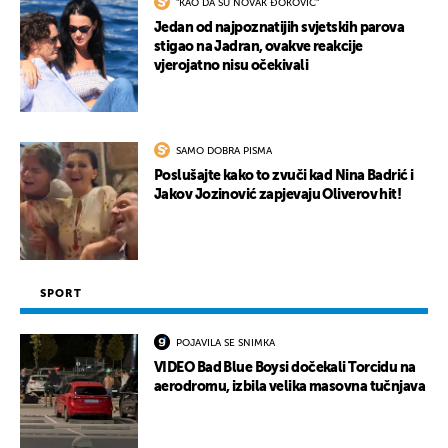
"KAO DA SU NOVAK ĐOKOVIĆ"
Jedan od najpoznatijih svjetskih parova
stigao na Jadran, ovakve reakcije
vjerojatno nisu očekivali
SAMO DOBRA PISMA
Poslušajte kako to zvuči kad Nina Badrić i
Jakov Jozinović zapjevaju Oliverov hit!
SPORT
POJAVILA SE SNIMKA
VIDEO Bad Blue Boysi dočekali Torcidu na
aerodromu, izbila velika masovna tučnjava