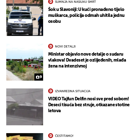
SUMNJA NA NASILNU SMRT
Šok u Slavoniji: U kući pronađeno tijelo
muškarca, policija odmah uhitila jednu
osobu
NOVI DETALJI
Ministar objavio nove detalje o sudaru
vlakova! Dvadeset je ozlijeđenih, mlađa
žena na intenzivnoj
9
IZVANREDNA SITUACIJA
VIDEO Tajfun Delfin nosi sve pred sobom!
Deseci tisuća bez struje, otkazane stotine
letova
ČESTITAMO!