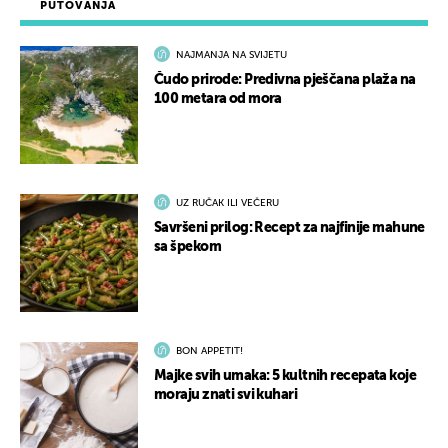
PUTOVANJA
NAJMANJA NA SVIJETU
Čudo prirode: Predivna pješčana plaža na
100 metara od mora
UZ RUČAK ILI VEČERU
Savršeni prilog: Recept za najfinije mahune
sa špekom
BON APPETIT!
Majke svih umaka: 5 kultnih recepata koje
moraju znati svi kuhari