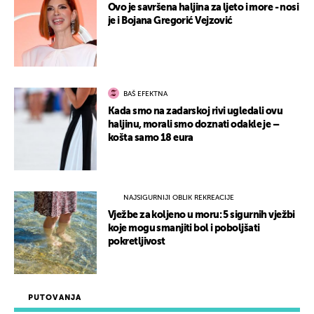
Ovo je savršena haljina za ljeto i more - nosi
je i Bojana Gregorić Vejzović
BAŠ EFEKTNA
Kada smo na zadarskoj rivi ugledali ovu
haljinu, morali smo doznati odakle je –
košta samo 18 eura
NAJSIGURNIJI OBLIK REKREACIJE
Vježbe za koljeno u moru: 5 sigurnih vježbi
koje mogu smanjiti bol i poboljšati
pokretljivost
PUTOVANJA