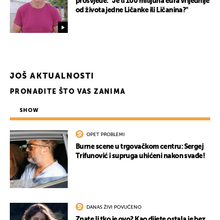
prosvjede: "Je li 100 milijuna eura vrijednije
od života jedne Ličanke ili Ličanina?"
JOŠ AKTUALNOSTI
PRONAĐITE ŠTO VAS ZANIMA
SHOW
OPET PROBLEMI
Burne scene u trgovačkom centru: Sergej
Trifunović i supruga uhićeni nakon svađe!
DANAS ŽIVI POVUČENO
Znate li tko je ovo? Kao dijete ostala je bez