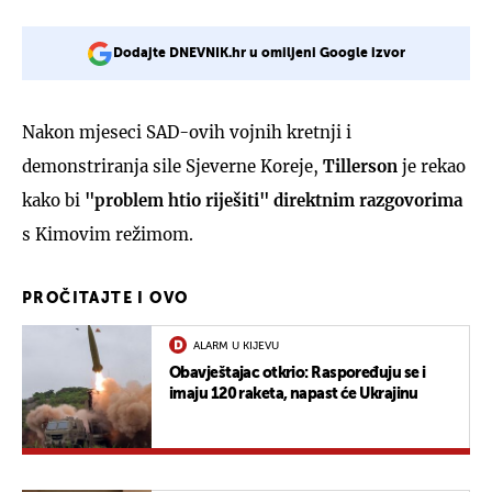
Dodajte DNEVNIK.hr u omiljeni Google izvor
Nakon mjeseci SAD-ovih vojnih kretnji i
demonstriranja sile Sjeverne Koreje,
Tillerson
je rekao
kako bi
"problem htio riješiti" direktnim razgovorim
a
s Kimovim režimom.
PROČITAJTE I OVO
ALARM U KIJEVU
Obavještajac otkrio: Raspoređuju se i
imaju 120 raketa, napast će Ukrajinu