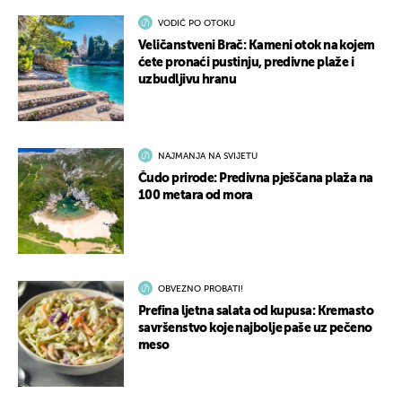
VODIČ PO OTOKU
Veličanstveni Brač: Kameni otok na kojem
ćete pronaći pustinju, predivne plaže i
uzbudljivu hranu
NAJMANJA NA SVIJETU
Čudo prirode: Predivna pješčana plaža na
100 metara od mora
OBVEZNO PROBATI!
Prefina ljetna salata od kupusa: Kremasto
savršenstvo koje najbolje paše uz pečeno
meso