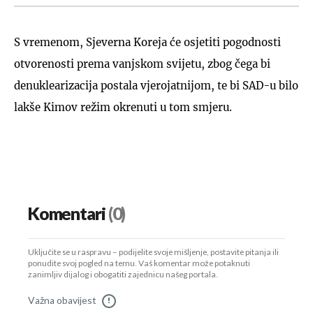
S vremenom, Sjeverna Koreja će osjetiti pogodnosti
otvorenosti prema vanjskom svijetu, zbog čega bi
denuklearizacija postala vjerojatnijom, te bi SAD-u bilo
lakše Kimov režim okrenuti u tom smjeru.
Komentari
(0)
Uključite se u raspravu – podijelite svoje mišljenje, postavite pitanja ili
ponudite svoj pogled na temu. Vaš komentar može potaknuti
zanimljiv dijalog i obogatiti zajednicu našeg portala.
Važna obavijest
!