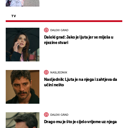
TV
DALEKI GRAD
Daleki grad: Jako je ljuta jer se miješa u
njezine stvari
NASLJEDNIK
Nasljednik: Ljuta je na njega i zahtjeva da
učini nešto
DALEKI GRAD
Drago mu je što je cijelo vrijeme uz njega