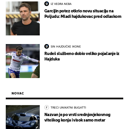
IZ VEDRA NEBA
Garcijin potez otkrio novu situaciju na
Poljudu: Mladi hajdukovac pred odlaskom
SIN HAJDUČKE IKONE
Rudeš službeno dobio veliko pojačanje iz
Hajduka
NOVAC
TREĆI UNIKATNI BUGATTI
Nazvan je po vrsti srednjovjekovnog
viteškog konja i visok samo metar