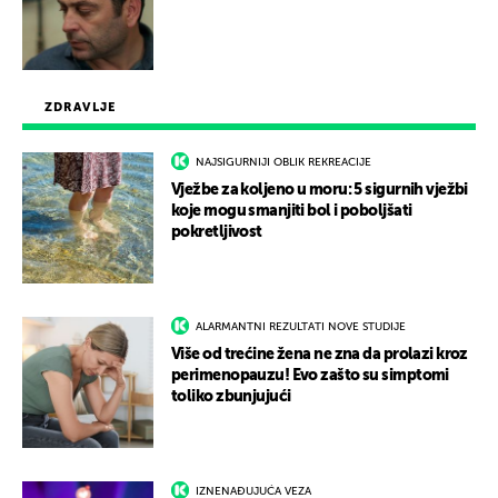
ZDRAVLJE
NAJSIGURNIJI OBLIK REKREACIJE
Vježbe za koljeno u moru: 5 sigurnih vježbi
koje mogu smanjiti bol i poboljšati
pokretljivost
ALARMANTNI REZULTATI NOVE STUDIJE
Više od trećine žena ne zna da prolazi kroz
perimenopauzu! Evo zašto su simptomi
toliko zbunjujući
IZNENAĐUJUĆA VEZA