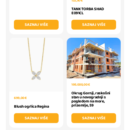
122,50 €
TANK TORBA SHAD
E091CL
SAZNAJ VIŠE
SAZNAJ VIŠE
195.000,00 €
Okrug Gornji, raskošni
stan u novogradnji s
699,00 €
pogledom na more,
prizemlje, 59
Blush ogrlica Regina
SAZNAJ VIŠE
SAZNAJ VIŠE