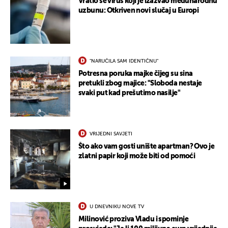
Vratio se virus koji je izazvao međunarodnu
uzbunu: Otkriven novi slučaj u Europi
UKLJUČITE NOTIFIKACIJE
"NARUČILA SAM IDENTIČNU"
Potresna poruka majke čijeg su sina
pretukli zbog majice: "Sloboda nestaje
svaki put kad prešutimo nasilje"
VRIJEDNI SAVJETI
Što ako vam gosti unište apartman? Ovo je
zlatni papir koji može biti od pomoći
U DNEVNIKU NOVE TV
Milinović proziva Vladu i spominje