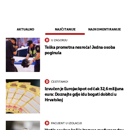
AKTUALNO
NAJČITANIJE
NAJKOMENTIRANIJE
U ZAGORJU
Teška prometna nesreća! Jedna osoba
poginula
ČESTITAMO!
Izvučen je Eurojackpot od čak 32,6 milijuna
eura: Doznajte gdje idu bogati dobitci u
Hrvatskoj
PACIJENT U IZOLACIJI