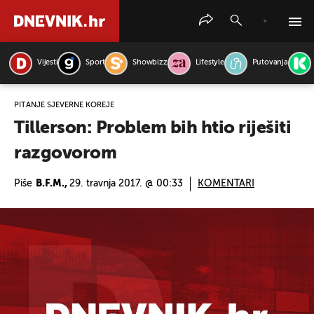
Vijesti
Sport
Showbizz
Lifestyle
Putovanja
PRETRAŽITE VIJESTI
PITANJE SJEVERNE KOREJE
Tillerson: Problem bih htio riješiti
razgovorom
Piše
B.F.M.,
29. travnja 2017. @ 00:33
KOMENTARI