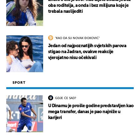
oba roditelja, a onda i bez milijuna koje je
trebala naslijediti
"KAO DA SU NOVAK ĐOKOVIĆ"
Jedan od najpoznatijih svjetskih parova
stigao na Jadran, ovakve reakcije
vjerojatno nisu očekivali
SPORT
GDJE ĆE SAD?
U Dinamu je prošle godine predstavljen kao
mega transfer, danas je pao najniže u
karijeri