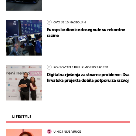
OVO JE 10 NAJBOLJIH
Europske dionice dosegnule su rekordne
razine
POKROVITELJ PHILIP MORRIS ZAGREB
Digitalna rješenja za stvarne probleme: Dva
hrvatska projekta dobila potporu za razvoj
LIFESTYLE
U NOJ NIJE VRUĆE