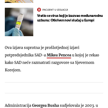
PACIJENT U IZOLACIJI
Vratio se virus koji je izazvao međunarodnu
uzbunu: Otkriven novi slučaj u Europi
Ova izjava suprotna je prošlotjednoj izjavi
potpredsjednika SAD-a
Mikea Pencea
u kojoj je rekao
kako SAD neće razmatrati razgovore sa Sjevernom
Korejom.
Administracija
Georgea Busha
sudjelovala je 2003. u