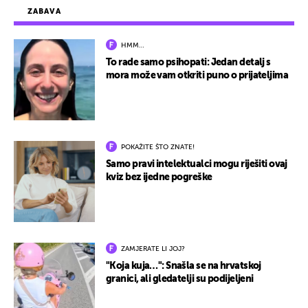
ZABAVA
HMM…
To rade samo psihopati: Jedan detalj s
mora može vam otkriti puno o prijateljima
POKAŽITE ŠTO ZNATE!
Samo pravi intelektualci mogu riješiti ovaj
kviz bez ijedne pogreške
ZAMJERATE LI JOJ?
"Koja kuja…": Snašla se na hrvatskoj
granici, ali gledatelji su podijeljeni