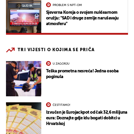
PROBLEM S NPT-OM
Sjeverna Koreja o svojem nuklearnom
oružju: "SAD i druge zemlje narušavaju
atmosferu"
TRI VIJESTI O KOJIMA SE PRIČA
U ZAGORJU
Teška prometna nesreća! Jedna osoba
poginula
ČESTITAMO!
Izvučen je Eurojackpot od čak 32,6 milijuna
eura: Doznajte gdje idu bogati dobitci u
Hrvatskoj