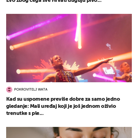
Evo zbog čega sve Hrvati duguju pivo...
POKROVITELJ WATA
Kad su uspomene previše dobre za samo jedno
gledanje: Mali uređaj koji je još jednom oživio
trenutke s ple...