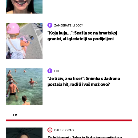
ZAMJERATE LI JOJ?
"Koja kuja…": Snašla se na hrvatskoj
granici, ali gledatelji su podijeljeni
LOL
"Je li živ, zna li se?": Snimka s Jadrana
postala hit, radi li i vaš muž ovo?
TV
DALEKI GRAD