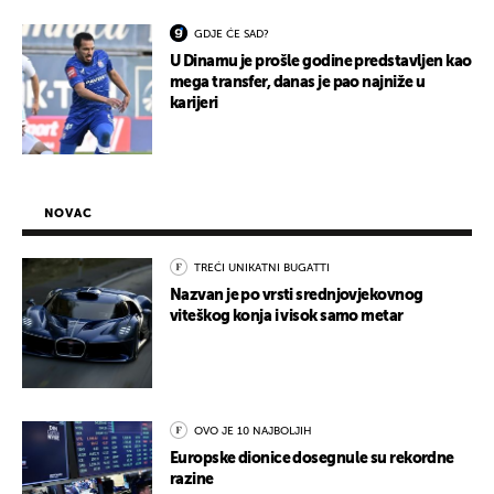
GDJE ĆE SAD?
U Dinamu je prošle godine predstavljen kao
mega transfer, danas je pao najniže u
karijeri
NOVAC
TREĆI UNIKATNI BUGATTI
Nazvan je po vrsti srednjovjekovnog
viteškog konja i visok samo metar
OVO JE 10 NAJBOLJIH
Europske dionice dosegnule su rekordne
razine