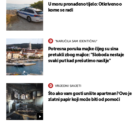
U moru pronađeno tijelo: Otkriveno o
kome se radi
"NARUČILA SAM IDENTIČNU"
Potresna poruka majke čijeg su sina
pretukli zbog majice: "Sloboda nestaje
UKLJUČITE NOTIFIKACIJE
svaki put kad prešutimo nasilje"
VRIJEDNI SAVJETI
Što ako vam gosti unište apartman? Ovo je
zlatni papir koji može biti od pomoći