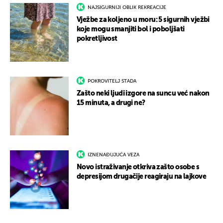
NAJSIGURNIJI OBLIK REKREACIJE
Vježbe za koljeno u moru: 5 sigurnih vježbi
koje mogu smanjiti bol i poboljšati
pokretljivost
POKROVITELJ STADA
Zašto neki ljudi izgore na suncu već nakon
15 minuta, a drugi ne?
IZNENAĐUJUĆA VEZA
Novo istraživanje otkriva zašto osobe s
depresijom drugačije reagiraju na lajkove