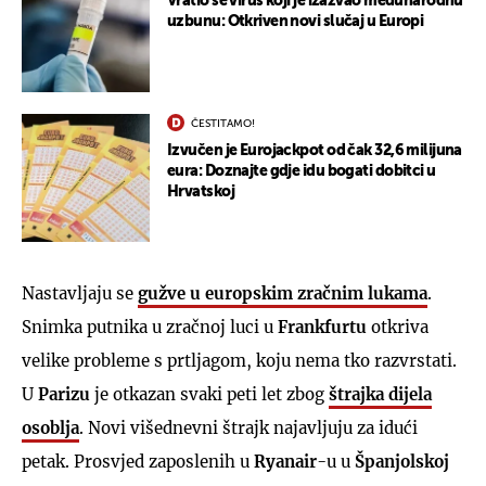
Vratio se virus koji je izazvao međunarodnu
uzbunu: Otkriven novi slučaj u Europi
ČESTITAMO!
Izvučen je Eurojackpot od čak 32,6 milijuna
eura: Doznajte gdje idu bogati dobitci u
Hrvatskoj
Nastavljaju se
gužve u europskim zračnim lukama
.
Snimka putnika u zračnoj luci u
Frankfurtu
otkriva
velike probleme s prtljagom, koju nema tko razvrstati.
U
Parizu
je otkazan svaki peti let zbog
štrajka dijela
osoblja
. Novi višednevni štrajk najavljuju za idući
petak. Prosvjed zaposlenih u
Ryanair
-u u
Španjolskoj