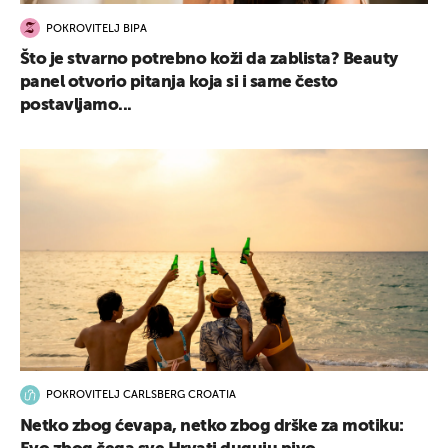
POKROVITELJ BIPA
Što je stvarno potrebno koži da zablista? Beauty
panel otvorio pitanja koja si i same često
postavljamo...
POKROVITELJ CARLSBERG CROATIA
Netko zbog ćevapa, netko zbog drške za motiku: