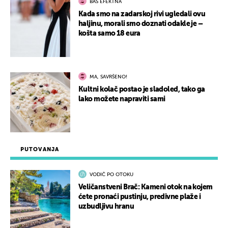
BAŠ EFEKTNA
Kada smo na zadarskoj rivi ugledali ovu
haljinu, morali smo doznati odakle je –
košta samo 18 eura
MA, SAVRŠENO!
Kultni kolač postao je sladoled, tako ga
lako možete napraviti sami
PUTOVANJA
VODIČ PO OTOKU
Veličanstveni Brač: Kameni otok na kojem
ćete pronaći pustinju, predivne plaže i
uzbudljivu hranu