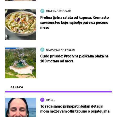
OBVEZNO PROBATI!
Prefina ljetna salata od kupusa: Kremasto
savršenstvo koje najbolje paše uz pečeno
meso
NAJMANJA NA SVIJETU
Čudo prirode: Predivna pješčana plaža na
100 metara od mora
ZABAVA
HMM…
To rade samo psihopati: Jedan detalj s
mora može vam otkriti puno o prijateljima