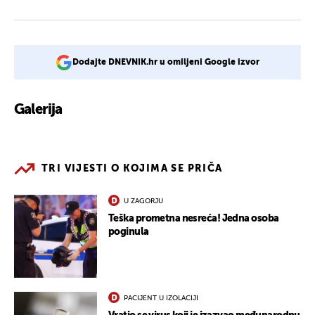
Dodajte DNEVNIK.hr u omiljeni Google izvor
Galerija
1
TRI VIJESTI O KOJIMA SE PRIČA
U ZAGORJU
Teška prometna nesreća! Jedna osoba
poginula
PACIJENT U IZOLACIJI