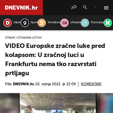
Vijesti
Sport
Showbizz
Lifestyle
Putovanja
PRETRAŽITE VIJESTI
ŠTRAJK I OTKAZANI LETOVI
VIDEO Europske zračne luke pred
kolapsom: U zračnoj luci u
Frankfurtu nema tko razvrstati
prtljagu
Piše
DNEVNIK.hr,
02. srpnja 2022. @ 22:09
KOMENTARI