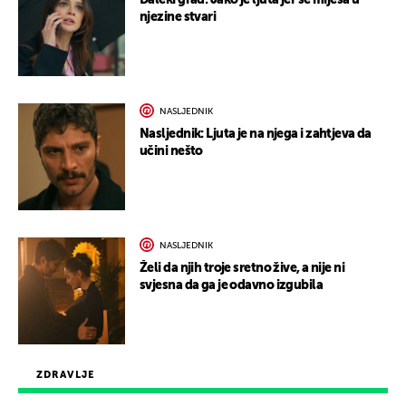
Daleki grad: Jako je ljuta jer se miješa u
njezine stvari
NASLJEDNIK
Nasljednik: Ljuta je na njega i zahtjeva da
učini nešto
NASLJEDNIK
Želi da njih troje sretno žive, a nije ni
svjesna da ga je odavno izgubila
ZDRAVLJE