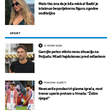
Malo tko zna da je bila misica! Badić je
istaknuo besprijekornu figuru zgodne
voditeljice
SPORT
IZ VEDRA NEBA
Garcijin potez otkrio novu situaciju na
Poljudu: Mladi hajdukovac pred odlaskom
PONOVNI SUSRET?
Newcastle prodao tri glavna igrača, novi
trener uperio prstom u Hrvata: "Želim
njega!"