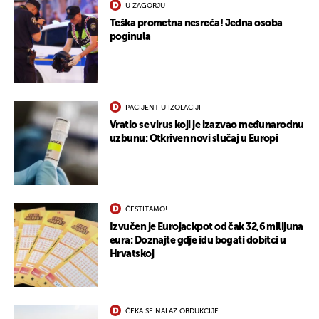
U ZAGORJU
Teška prometna nesreća! Jedna osoba
poginula
PACIJENT U IZOLACIJI
Vratio se virus koji je izazvao međunarodnu
uzbunu: Otkriven novi slučaj u Europi
ČESTITAMO!
Izvučen je Eurojackpot od čak 32,6 milijuna
eura: Doznajte gdje idu bogati dobitci u
Hrvatskoj
ČEKA SE NALAZ OBDUKCIJE