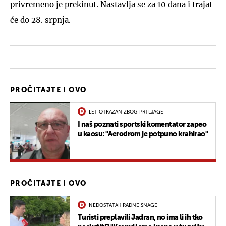
privremeno je prekinut. Nastavlja se za 10 dana i trajat
će do 28. srpnja.
PROČITAJTE I OVO
LET OTKAZAN ZBOG PRTLJAGE
I naš poznati sportski komentator zapeo
u kaosu: "Aerodrom je potpuno krahirao"
PROČITAJTE I OVO
NEDOSTATAK RADNE SNAGE
Turisti preplavili Jadran, no ima li ih tko