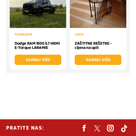
1,00 €
73.000,00 €
ZAŠTITNE REŠETKE -
Dodge RAM 1500 5.7 HEMI
cijena na upit
E-Torque LARAMIE
SAZNAJ VIŠE
SAZNAJ VIŠE
PRATITE NAS: