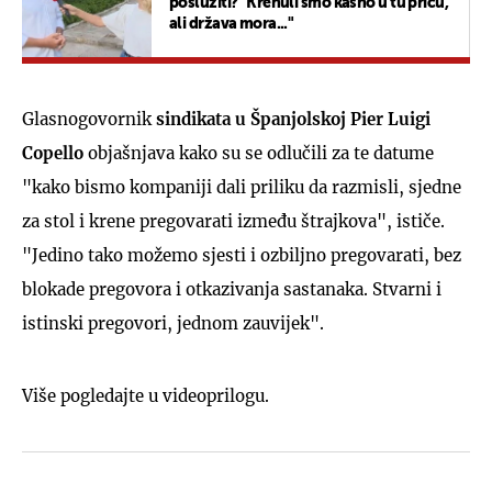
poslužiti? "Krenuli smo kasno u tu priču,
ali država mora..."
Glasnogovornik
sindikata u Španjolskoj Pier Luigi
Copello
objašnjava kako su se odlučili za te datume
"kako bismo kompaniji dali priliku da razmisli, sjedne
za stol i krene pregovarati između štrajkova", ističe.
"Jedino tako možemo sjesti i ozbiljno pregovarati, bez
blokade pregovora i otkazivanja sastanaka. Stvarni i
istinski pregovori, jednom zauvijek".
Više pogledajte u videoprilogu.