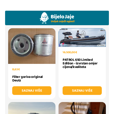
16.500,00 €
PATROL 650 Limited
Edition - izvrstan omjer
cijena/kvaliteta
8,63 €
Filter goriva original
Deutz
SAZNAJ VIŠE
SAZNAJ VIŠE