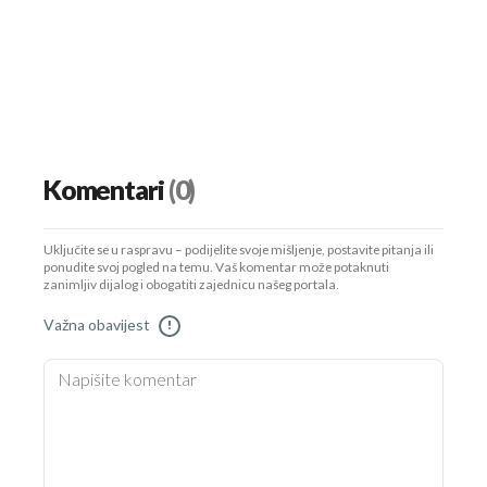
Komentari
(0)
Uključite se u raspravu – podijelite svoje mišljenje, postavite pitanja ili
ponudite svoj pogled na temu. Vaš komentar može potaknuti
zanimljiv dijalog i obogatiti zajednicu našeg portala.
Važna obavijest
!