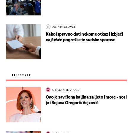
ZA POSLODAVCE
Kako ispravno dati nekome otkaz i izbjeći
najčešće pogreške te sudske sporove
LIFESTYLE
U NOJ NIJE VRUĆE
Ovo je savršena haljina za ljeto i more - nosi
je i Bojana Gregorić Vejzović