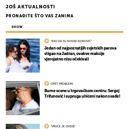
JOŠ AKTUALNOSTI
PRONAĐITE ŠTO VAS ZANIMA
SHOW
"KAO DA SU NOVAK ĐOKOVIĆ"
Jedan od najpoznatijih svjetskih parova
stigao na Jadran, ovakve reakcije
vjerojatno nisu očekivali
OPET PROBLEMI
Burne scene u trgovačkom centru: Sergej
Trifunović i supruga uhićeni nakon svađe!
"VRUĆE JE OVDJE"