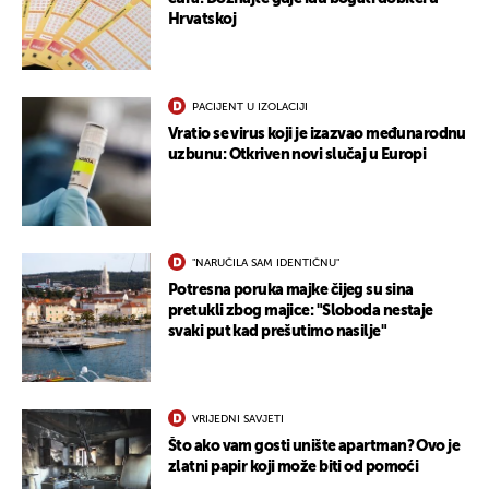
Hrvatskoj
PACIJENT U IZOLACIJI
Vratio se virus koji je izazvao međunarodnu
uzbunu: Otkriven novi slučaj u Europi
"NARUČILA SAM IDENTIČNU"
Potresna poruka majke čijeg su sina
pretukli zbog majice: "Sloboda nestaje
svaki put kad prešutimo nasilje"
VRIJEDNI SAVJETI
Što ako vam gosti unište apartman? Ovo je
zlatni papir koji može biti od pomoći