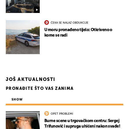
ČEKA SE NALAZ OBDUKCIJE
U moru pronađeno tijelo: Otkriveno o
kome se radi
JOŠ AKTUALNOSTI
PRONAĐITE ŠTO VAS ZANIMA
SHOW
OPET PROBLEMI
Burne scene u trgovačkom centru: Sergej
Trifunović i supruga uhićeni nakon svađe!