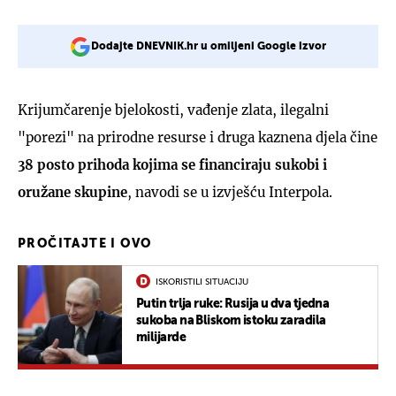
Dodajte DNEVNIK.hr u omiljeni Google izvor
Krijumčarenje bjelokosti, vađenje zlata, ilegalni
"porezi" na prirodne resurse i druga kaznena djela čine
38 posto prihoda kojima se financiraju sukobi i
oružane skupine
, navodi se u izvješću Interpola.
PROČITAJTE I OVO
ISKORISTILI SITUACIJU
Putin trlja ruke: Rusija u dva tjedna
sukoba na Bliskom istoku zaradila
milijarde