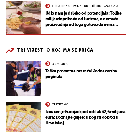
TEK JEDNA SEDMINA TURISTIČKOG TANJURA JE
DOMAĆA
Udio nam je daleko od potencijala: Tolike
milijarde prihoda od turizma, a domaća
proizvodnja od toga gotovo da nema
koristi
TRI VIJESTI O KOJIMA SE PRIČA
U ZAGORJU
Teška prometna nesreća! Jedna osoba
poginula
ČESTITAMO!
Izvučen je Eurojackpot od čak 32,6 milijuna
eura: Doznajte gdje idu bogati dobitci u
Hrvatskoj