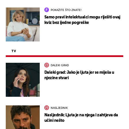
POKAŽITE ŠTO ZNATE!
Samo pravi intelektualci mogu riješiti ovaj
kviz bez ijedne pogreške
TV
DALEKI GRAD
Daleki grad: Jako je ljuta jer se miješa u
njezine stvari
NASLJEDNIK
Nasljednik: Ljuta je na njega i zahtjeva da
učini nešto