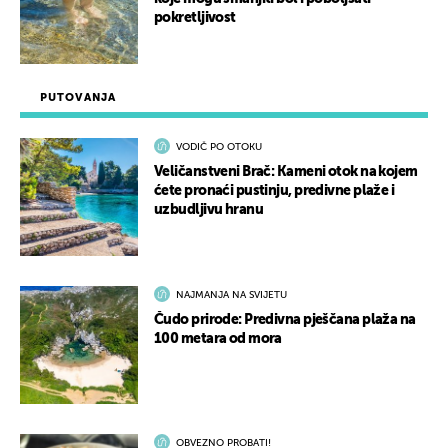
pokretljivost
PUTOVANJA
VODIČ PO OTOKU
Veličanstveni Brač: Kameni otok na kojem
ćete pronaći pustinju, predivne plaže i
uzbudljivu hranu
NAJMANJA NA SVIJETU
Čudo prirode: Predivna pješčana plaža na
100 metara od mora
OBVEZNO PROBATI!