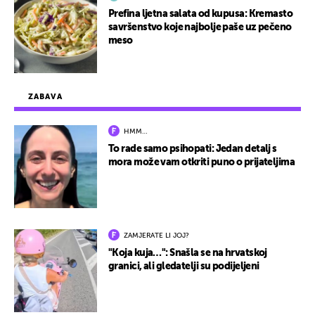
Prefina ljetna salata od kupusa: Kremasto
savršenstvo koje najbolje paše uz pečeno
meso
ZABAVA
HMM…
To rade samo psihopati: Jedan detalj s
mora može vam otkriti puno o prijateljima
ZAMJERATE LI JOJ?
"Koja kuja…": Snašla se na hrvatskoj
granici, ali gledatelji su podijeljeni