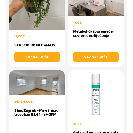
1,00 €
Metabolički poremećaji
suvremeno liječenje
13,00 €
SENECIO ROWLEYANUS
SAZNAJ VIŠE
SAZNAJ VIŠE
243.516,00 €
Stan: Zagreb - Malešnica,
trosoban 62.44 m + GPM
3,85 €
Gel za njegu nakon uboda