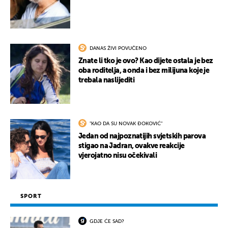
DANAS ŽIVI POVUČENO
Znate li tko je ovo? Kao dijete ostala je bez
oba roditelja, a onda i bez milijuna koje je
trebala naslijediti
"KAO DA SU NOVAK ĐOKOVIĆ"
Jedan od najpoznatijih svjetskih parova
stigao na Jadran, ovakve reakcije
vjerojatno nisu očekivali
SPORT
GDJE ĆE SAD?