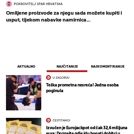
POKROVITELJ SPAR HRVATSKA
Omiljene proizvode za njegu sada možete kupiti i
usput, tijekom nabavke namirnica...
AKTUALNO
NAJČITANIJE
NAJKOMENTIRANIJE
U ZAGORJU
Teška prometna nesreća! Jedna osoba
poginula
ČESTITAMO!
Izvučen je Eurojackpot od čak 32,6 milijuna
eura: Doznajte gdje idu bogati dobitci u