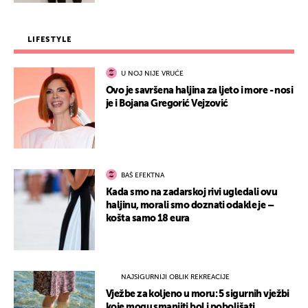
LIFESTYLE
U NOJ NIJE VRUĆE
Ovo je savršena haljina za ljeto i more - nosi
je i Bojana Gregorić Vejzović
BAŠ EFEKTNA
Kada smo na zadarskoj rivi ugledali ovu
haljinu, morali smo doznati odakle je –
košta samo 18 eura
NAJSIGURNIJI OBLIK REKREACIJE
Vježbe za koljeno u moru: 5 sigurnih vježbi
koje mogu smanjiti bol i poboljšati