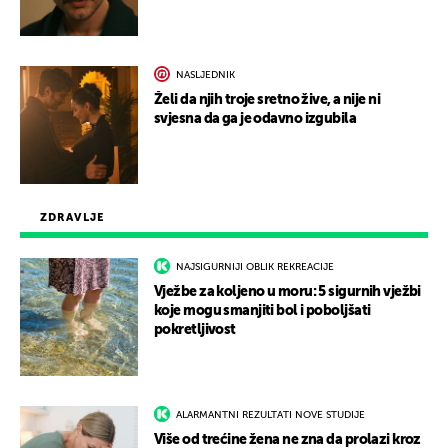
NASLJEDNIK
Želi da njih troje sretno žive, a nije ni
svjesna da ga je odavno izgubila
ZDRAVLJE
NAJSIGURNIJI OBLIK REKREACIJE
Vježbe za koljeno u moru: 5 sigurnih vježbi
koje mogu smanjiti bol i poboljšati
pokretljivost
ALARMANTNI REZULTATI NOVE STUDIJE
Više od trećine žena ne zna da prolazi kroz