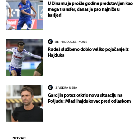
U Dinamu je prošle godine predstavljen kao
mega transfer, danas je pao najniže u
karijeri
SIN HAJDUČKE IKONE
Rudeš službeno dobio veliko pojačanje iz
Hajduka
IZ VEDRA NEBA
Garcijin potez otkrio novu situaciju na
Poljudu: Mladi hajdukovac pred odlaskom
NOVAC