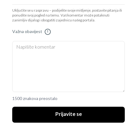
Uključite se u raspravu – podijelite svoje mišljenje, postavite pitanja ili
ponudite svoj pogled na temu. Vaš komentar može potaknuti
zanimljiv dijalog i obogatiti zajednicu našeg portala.
Važna obavijest
!
1500 znakova preostalo
Prijavite se