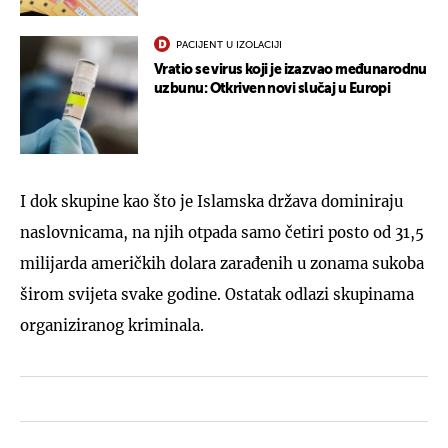
PACIJENT U IZOLACIJI
Vratio se virus koji je izazvao međunarodnu
uzbunu: Otkriven novi slučaj u Europi
I dok skupine kao što je Islamska država dominiraju
naslovnicama, na njih otpada samo četiri posto od 31,5
milijarda američkih dolara zarađenih u zonama sukoba
širom svijeta svake godine. Ostatak odlazi skupinama
organiziranog kriminala.