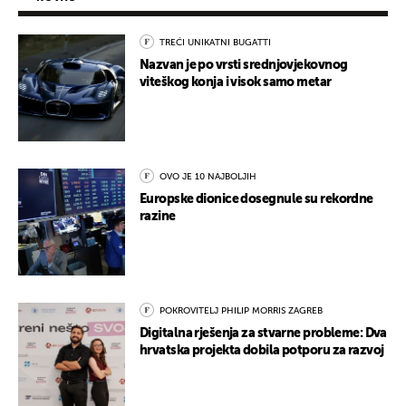
TREĆI UNIKATNI BUGATTI
Nazvan je po vrsti srednjovjekovnog
viteškog konja i visok samo metar
OVO JE 10 NAJBOLJIH
Europske dionice dosegnule su rekordne
razine
POKROVITELJ PHILIP MORRIS ZAGREB
Digitalna rješenja za stvarne probleme: Dva
hrvatska projekta dobila potporu za razvoj