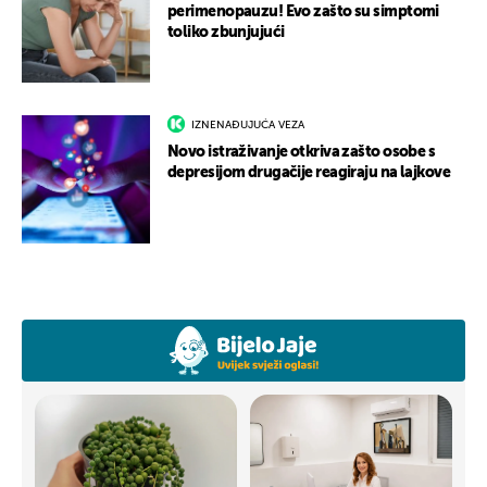
perimenopauzu! Evo zašto su simptomi
toliko zbunjujući
IZNENAĐUJUĆA VEZA
Novo istraživanje otkriva zašto osobe s
depresijom drugačije reagiraju na lajkove