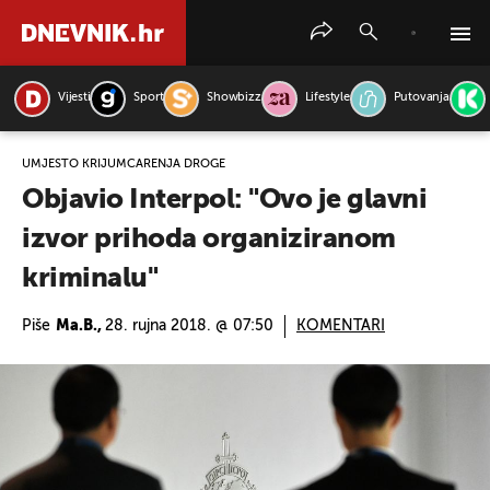
Vijesti
Sport
Showbizz
Lifestyle
Putovanja
PRETRAŽITE VIJESTI
UMJESTO KRIJUMČARENJA DROGE
Objavio Interpol: "Ovo je glavni
izvor prihoda organiziranom
kriminalu"
Piše
Ma.B.,
28. rujna 2018. @ 07:50
KOMENTARI