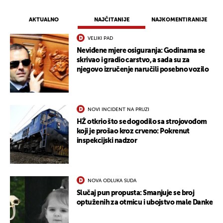
AKTUALNO
NAJČITANIJE
NAJKOMENTIRANIJE
VELIKI PAD
Neviđene mjere osiguranja: Godinama se
skrivao i gradio carstvo, a sada su za
njegovo izručenje naručili posebno vozilo
NOVI INCIDENT NA PRUZI
HŽ otkrio što se dogodilo sa strojovođom
koji je prošao kroz crveno: Pokrenut
inspekcijski nadzor
NOVA ODLUKA SUDA
Slučaj pun propusta: Smanjuje se broj
optuženih za otmicu i ubojstvo male Danke