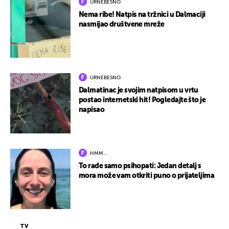
URNEBESNO
Nema ribe! Natpis na tržnici u Dalmaciji
nasmijao društvene mreže
URNEBESNO
Dalmatinac je svojim natpisom u vrtu
postao internetski hit! Pogledajte što je
napisao
HMM…
To rade samo psihopati: Jedan detalj s
mora može vam otkriti puno o prijateljima
TV