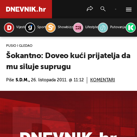
Vijesti
Sport
Showbizz
Lifestyle
Putovanja
PRETRAŽITE VIJESTI
PUŠIO I GLEDAO
Šokantno: Doveo kući prijatelja da
mu siluje suprugu
Piše
S.D.M.,
26. listopada 2011. @ 11:12
KOMENTARI