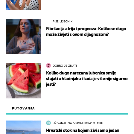
PIŠE LIJEČNIK
Fibrilacija atrija i prognoza: Koliko se dugo
može živjeti s ovom dijagnozom?
DOBRO JE ZNATI
Koliko dugo narezana lubenica smije
stajati u hladnjaku i kada je više nije sigurno
jesti?
PUTOVANJA
UŽIVANJE NA "PRIVATNOM" OTOKU
Hrvatski otok na kojem živi samo jedan