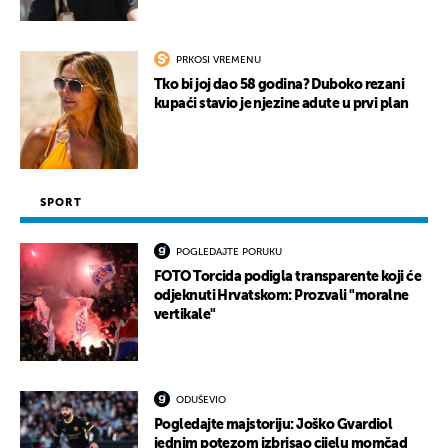
PRKOSI VREMENU
Tko bi joj dao 58 godina? Duboko rezani
kupaći stavio je njezine adute u prvi plan
SPORT
POGLEDAJTE PORUKU
FOTO Torcida podigla transparente koji će
odjeknuti Hrvatskom: Prozvali "moralne
vertikale"
ODUŠEVIO
Pogledajte majstoriju: Joško Gvardiol
jednim potezom izbrisao cijelu momčad