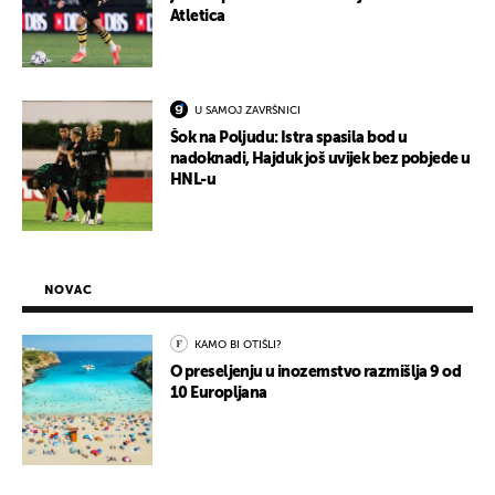
Atletica
U SAMOJ ZAVRŠNICI
Šok na Poljudu: Istra spasila bod u
nadoknadi, Hajduk još uvijek bez pobjede u
HNL-u
NOVAC
KAMO BI OTIŠLI?
O preseljenju u inozemstvo razmišlja 9 od
10 Europljana