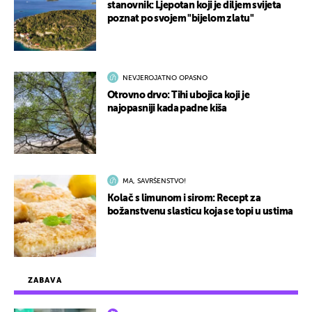
stanovnik: Ljepotan koji je diljem svijeta
poznat po svojem "bijelom zlatu"
NEVJEROJATNO OPASNO
Otrovno drvo: Tihi ubojica koji je
najopasniji kada padne kiša
MA, SAVRŠENSTVO!
Kolač s limunom i sirom: Recept za
božanstvenu slasticu koja se topi u ustima
ZABAVA