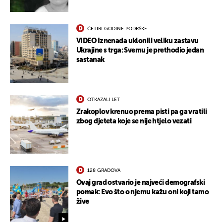
ČETIRI GODINE PODRŠKE
VIDEO Iznenada uklonili veliku zastavu
Ukrajine s trga: Svemu je prethodio jedan
sastanak
OTKAZALI LET
Zrakoplov krenuo prema pisti pa ga vratili
zbog djeteta koje se nije htjelo vezati
UKLJUČITE NOTIFIKACIJE
128 GRADOVA
Ovaj grad ostvario je najveći demografski
pomak: Evo što o njemu kažu oni koji tamo
žive