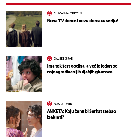
SLUČAJNA OBITELJ
Nova TV donosi novu domaću seriju!
DALEKI GRAD
Ima tek šest godina, a već je jedan od
najnagrađivanijih dječjih glumaca
NASLJEDNIK
ANKETA: Koju ženu bi Serhat trebao
izabrati?