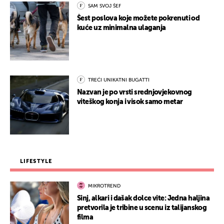
SAM SVOJ ŠEF
Šest poslova koje možete pokrenuti od
kuće uz minimalna ulaganja
TREĆI UNIKATNI BUGATTI
Nazvan je po vrsti srednjovjekovnog
viteškog konja i visok samo metar
LIFESTYLE
MIKROTREND
Sinj, alkari i dašak dolce vite: Jedna haljina
pretvorila je tribine u scenu iz talijanskog
filma