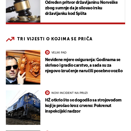
Određen pritvor državljaninu Norveške
zbog sumnje da je silovao irsku
državljanku kod Splita
TRI VIJESTI O KOJIMA SE PRIČA
VELIKI PAD
Neviđene mjere osiguranja: Godinama se
skrivao i gradio carstvo, a sada su za
njegovo izručenje naručili posebno vozilo
NOVI INCIDENT NA PRUZI
HŽ otkrio što se dogodilo sa strojovođom
koji je prošao kroz crveno: Pokrenut
inspekcijski nadzor