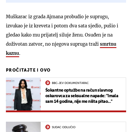
Muškarac iz grada Ajmana probudio je suprugu,
izvukao je iz kreveta i potom dva sata sjedio, pušio i
gledao kako mu prijatelj siluje ženu. Osuđen je na
doživotan zatvor, no njegova supruga traži
smrtnu
kaznu
.
PROČITAJTE I OVO
BBC-JEV DOKUMENTARAC
Šokantne optužbe na račun slavnog
oskarovca za seksualne napade: "Imala
sam 14 godina, nije me ništa pitao..."
SUDAC ODLUČIO