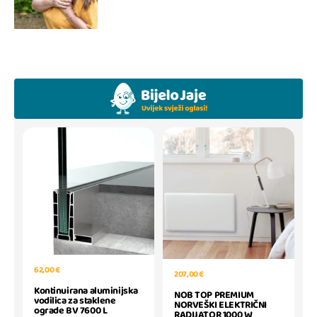
62,00 €
207,00 €
Kontinuirana aluminijska
NOB TOP PREMIUM
vodilica za staklene
NORVEŠKI ELEKTRIČNI
ograde BV 7600 L
RADIJATOR 1000 W