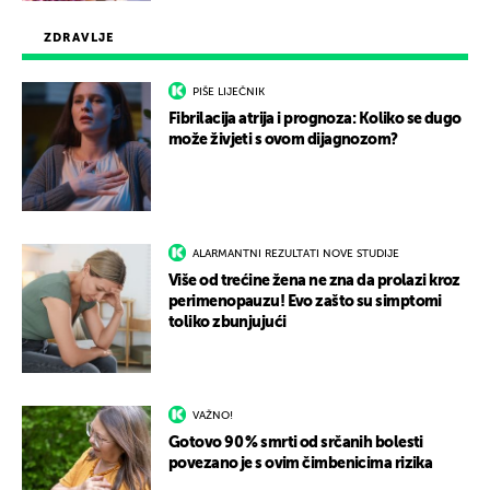
ZDRAVLJE
PIŠE LIJEČNIK
Fibrilacija atrija i prognoza: Koliko se dugo
može živjeti s ovom dijagnozom?
ALARMANTNI REZULTATI NOVE STUDIJE
Više od trećine žena ne zna da prolazi kroz
perimenopauzu! Evo zašto su simptomi
toliko zbunjujući
VAŽNO!
Gotovo 90 % smrti od srčanih bolesti
povezano je s ovim čimbenicima rizika