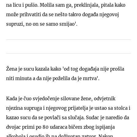
na licu i pušio. Molila sam ga, preklinjala, pitala kako
može prihvatiti da se nešto takvo događa njegovoj
supruzi, no on se samo smijao'.
Žena je sucu kazala kako 'od tog događaja nije prošla
niti minuta a da nije poželila da je mrtva'.
Kada je čuo svjedočenje silovane žene, odvjetnik
njezina supruga i njegovog prijatelja je ustao sa stolca i
kazao sucu da se povlači sa slučaja. Sudac je naredio da
dvojac primi po 80 udaraca bičem zbog ispijanja
alkohola i osudio ih na doživotan zatvor. Nakon