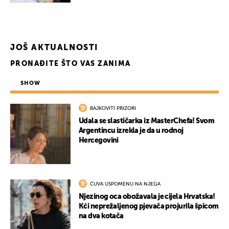
JOŠ AKTUALNOSTI
PRONAĐITE ŠTO VAS ZANIMA
SHOW
BAJKOVITI PRIZORI
Udala se slastičarka iz MasterChefa! Svom
Argentincu izrekla je da u rodnoj
Hercegovini
ČUVA USPOMENU NA NJEGA
Njezinog oca obožavala je cijela Hrvatska!
Kći neprežaljenog pjevača projurila špicom
na dva kotača