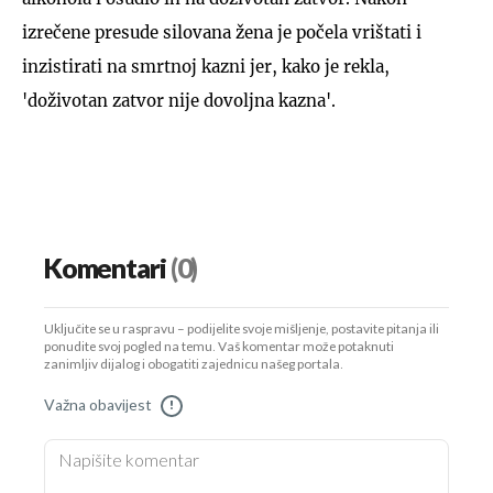
izrečene presude silovana žena je počela vrištati i
inzistirati na smrtnoj kazni jer, kako je rekla,
'doživotan zatvor nije dovoljna kazna'.
Komentari
(0)
Uključite se u raspravu – podijelite svoje mišljenje, postavite pitanja ili
ponudite svoj pogled na temu. Vaš komentar može potaknuti
zanimljiv dijalog i obogatiti zajednicu našeg portala.
Važna obavijest
!