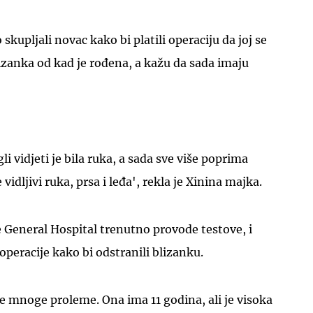
 skupljali novac kako bi platili operaciju da joj se
izanka od kad je rođena, a kažu da sada imaju
UKLJUČITE NOTIFIKACIJE
i vidjeti je bila ruka, a sada sve više poprima
e vidljivi ruka, prsa i leđa', rekla je Xinina majka.
e General Hospital trenutno provode testove, i
operacije kako bi odstranili blizanku.
 mnoge proleme. Ona ima 11 godina, ali je visoka