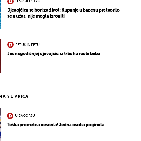
U SUSJEDSTVU
Djevojčica se bori za život: Kupanje u bazenu pretvorilo
se u užas, nije mogla izroniti
FETUS IN FETU
Jednogodišnjoj djevojčici u trbuhu raste beba
IMA SE PRIČA
U ZAGORJU
Teška prometna nesreća! Jedna osoba poginula