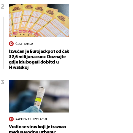
ČESTITAMO!
Izvučen je Eurojackpot od čak
32,6 milijuna eura: Doznajte
gdje idu bogati dobitci u
Hrvatskoj
PACIJENT U IZOLACIJI
Vratio se virus koji je izazvao
međunarodnu uzbunu: