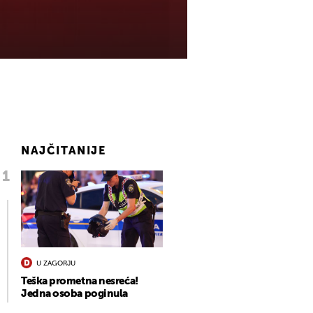
NAJČITANIJE
U ZAGORJU
Teška prometna nesreća!
Jedna osoba poginula