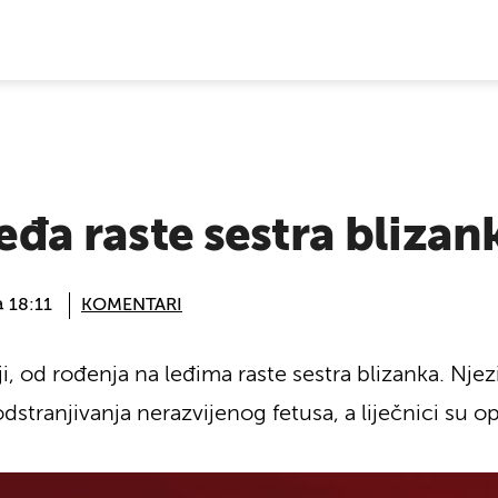
E VIJESTI
leđa raste sestra blizan
@ 18:11
KOMENTARI
i, od rođenja na leđima raste sestra blizanka. Njezin
stranjivanja nerazvijenog fetusa, a liječnici su op