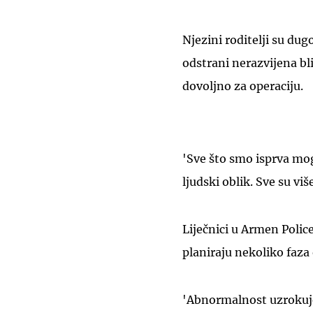
Njezini roditelji su dugo
odstrani nerazvijena bl
dovoljno za operaciju.
'Sve što smo isprva mogl
ljudski oblik. Sve su viš
Liječnici u Armen Polic
planiraju nekoliko faza 
'Abnormalnost uzrokuje