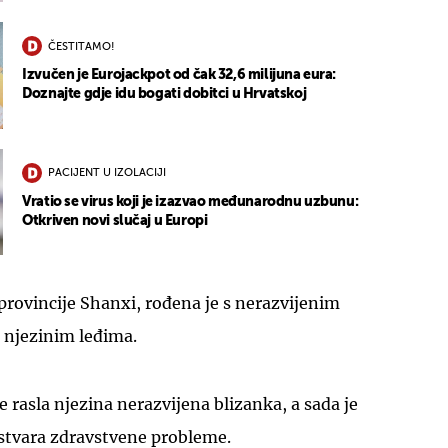
ČESTITAMO!
Izvučen je Eurojackpot od čak 32,6 milijuna eura:
Doznajte gdje idu bogati dobitci u Hrvatskoj
PACIJENT U IZOLACIJI
Vratio se virus koji je izazvao međunarodnu uzbunu:
Otkriven novi slučaj u Europi
 provincije Shanxi, rođena je s nerazvijenim
s njezinim leđima.
je rasla njezina nerazvijena blizanka, a sada je
j stvara zdravstvene probleme.