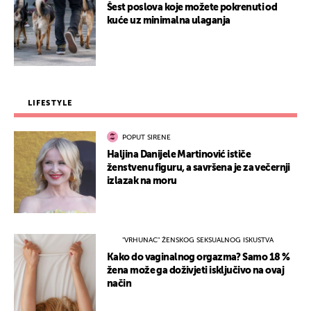
Šest poslova koje možete pokrenuti od
kuće uz minimalna ulaganja
LIFESTYLE
POPUT SIRENE
Haljina Danijele Martinović ističe
ženstvenu figuru, a savršena je za večernji
izlazak na moru
"VRHUNAC" ŽENSKOG SEKSUALNOG ISKUSTVA
Kako do vaginalnog orgazma? Samo 18 %
žena može ga doživjeti isključivo na ovaj
način