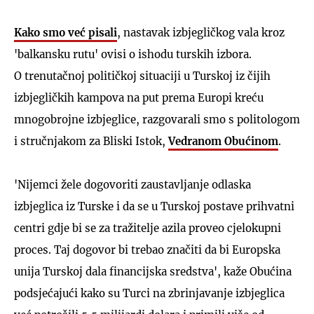
Kako smo već pisali
, nastavak izbjegličkog vala kroz
'balkansku rutu' ovisi o ishodu turskih izbora.
O trenutačnoj političkoj situaciji u Turskoj iz čijih
izbjegličkih kampova na put prema Europi kreću
mnogobrojne izbjeglice, razgovarali smo s politologom
i stručnjakom za Bliski Istok,
Vedranom Obućinom
.
'Nijemci žele dogovoriti zaustavljanje odlaska
izbjeglica iz Turske i da se u Turskoj postave prihvatni
centri gdje bi se za tražitelje azila proveo cjelokupni
proces. Taj dogovor bi trebao značiti da bi Europska
unija Turskoj dala financijska sredstva', kaže Obućina
podsjećajući kako su Turci na zbrinjavanje izbjeglica