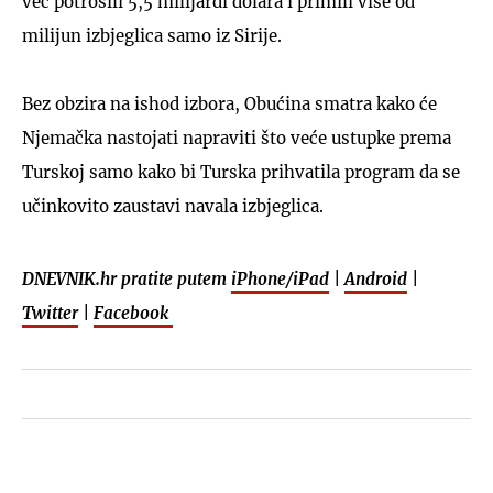
već potrošili 5,5 milijardi dolara i primili više od
milijun izbjeglica samo iz Sirije.
Bez obzira na ishod izbora, Obućina smatra kako će
Njemačka nastojati napraviti što veće ustupke prema
Turskoj samo kako bi Turska prihvatila program da se
učinkovito zaustavi navala izbjeglica.
DNEVNIK.hr pratite putem
iPhone/iPad
|
Android
|
Twitter
|
Facebook