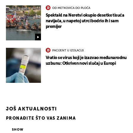
OD METKOVIĆA DO PLOČA
Spektakl na Neretvi okupio desetke tisuća
navijača, u napetoj utrci bodrio ih i sam
premijer
PACIJENT U IZOLACIJI
Vratio se virus koji je izazvao međunarodnu
uzbunu: Otkriven novi slučaj u Europi
JOŠ AKTUALNOSTI
PRONAĐITE ŠTO VAS ZANIMA
SHOW