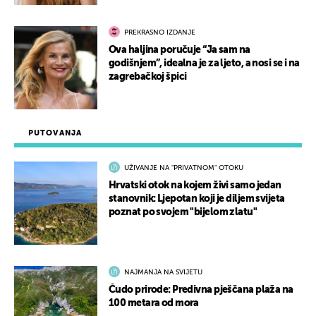
PREKRASNO IZDANJE
Ova haljina poručuje “Ja sam na
godišnjem”, idealna je za ljeto, a nosi se i na
zagrebačkoj špici
PUTOVANJA
UŽIVANJE NA "PRIVATNOM" OTOKU
Hrvatski otok na kojem živi samo jedan
stanovnik: Ljepotan koji je diljem svijeta
poznat po svojem "bijelom zlatu"
NAJMANJA NA SVIJETU
Čudo prirode: Predivna pješčana plaža na
100 metara od mora