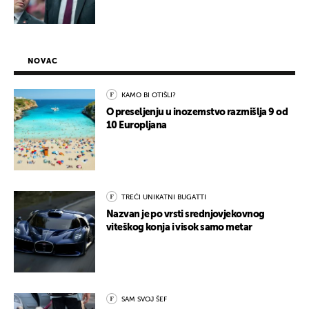
NOVAC
KAMO BI OTIŠLI?
O preseljenju u inozemstvo razmišlja 9 od
10 Europljana
TREĆI UNIKATNI BUGATTI
Nazvan je po vrsti srednjovjekovnog
viteškog konja i visok samo metar
SAM SVOJ ŠEF