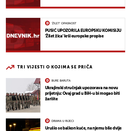
'ŽILET' OPASNOST
PUSIĆ UPOZORILA EUROPSKU KOMISIJU
'Žilet žica' krši europske propise
TRI VIJESTI O KOJIMA SE PRIČA
BURE BARUTA
Ukrajinski stručnjak upozorava na novu
prijetnju: Ovaj grad u BiH-u bi mogao biti
žarište
DRAMA U RIJECI
Urušio se balkon kuće, na njemu bile dvije