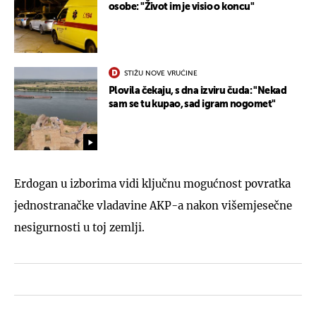
osobe: "Život im je visio o koncu"
STIŽU NOVE VRUĆINE
Plovila čekaju, s dna izviru čuda: "Nekad
sam se tu kupao, sad igram nogomet"
Erdogan u izborima vidi ključnu mogućnost povratka
jednostranačke vladavine AKP-a nakon višemjesečne
nesigurnosti u toj zemlji.