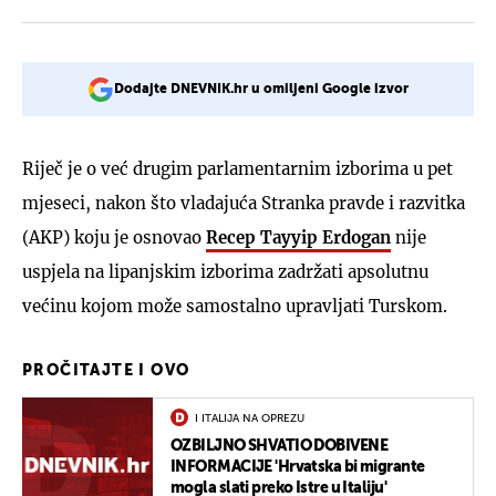
Dodajte DNEVNIK.hr u omiljeni Google izvor
Riječ je o već drugim parlamentarnim izborima u pet
mjeseci, nakon što vladajuća Stranka pravde i razvitka
(AKP) koju je osnovao
Recep Tayyip Erdogan
nije
uspjela na lipanjskim izborima zadržati apsolutnu
većinu kojom može samostalno upravljati Turskom.
PROČITAJTE I OVO
I ITALIJA NA OPREZU
OZBILJNO SHVATIO DOBIVENE
INFORMACIJE 'Hrvatska bi migrante
mogla slati preko Istre u Italiju'