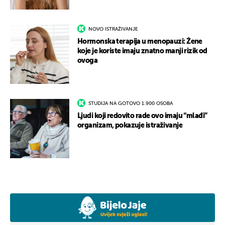
NOVO ISTRAŽIVANJE
Hormonska terapija u menopauzi: Žene
koje je koriste imaju znatno manji rizik od
ovoga
STUDIJA NA GOTOVO 1.900 OSOBA
Ljudi koji redovito rade ovo imaju “mlađi”
organizam, pokazuje istraživanje