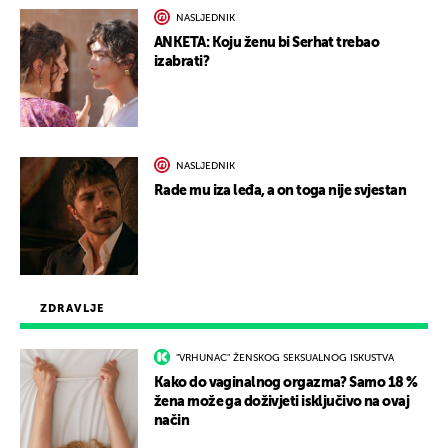
NASLJEDNIK
ANKETA: Koju ženu bi Serhat trebao
izabrati?
NASLJEDNIK
Rade mu iza leđa, a on toga nije svjestan
ZDRAVLJE
"VRHUNAC" ŽENSKOG SEKSUALNOG ISKUSTVA
Kako do vaginalnog orgazma? Samo 18 %
žena može ga doživjeti isključivo na ovaj
način