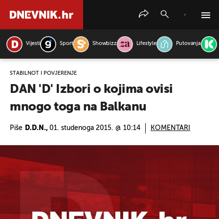
Vijesti
Sport
Showbizz
Lifestyle
Putovanja
PRETRAŽITE VIJESTI
STABILNOT I POVJERENJE
DAN 'D' Izbori o kojima ovisi
mnogo toga na Balkanu
Piše
D.D.N.,
01. studenoga 2015. @ 10:14
KOMENTARI