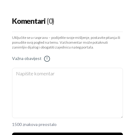
Komentari
(0)
Uključite se u raspravu – podijelite svoje mišljenje, postavite pitanja ili
ponudite svoj pogled na temu. Vaš komentar može potaknuti
zanimljiv dijalog i obogatiti zajednicu našeg portala.
Važna obavijest
!
1500 znakova preostalo