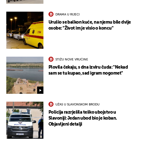
DRAMA U RIJECI
Urušio se balkon kuće, na njemu bile dvije
osobe: "Život im je visio o koncu"
STIŽU NOVE VRUĆINE
Plovila čekaju, s dna izviru čuda: "Nekad
sam se tu kupao, sad igram nogomet"
UŽAS U SLAVONSKOM BRODU
Policija razrješila teško ubojstvo u
UKLJUČITE NOTIFIKACIJE
Slavoniji: Jedan ubod bio je koban.
Objavljeni detalji