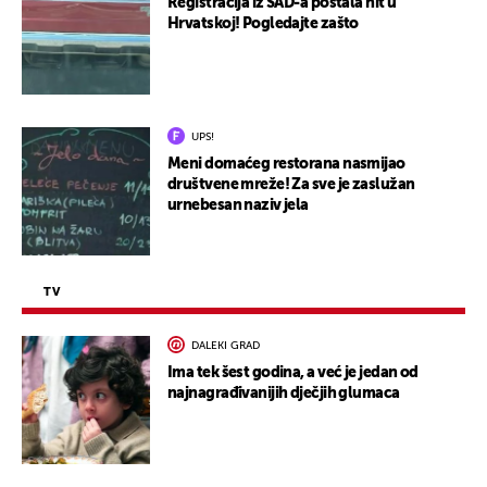
Registracija iz SAD-a postala hit u
Hrvatskoj! Pogledajte zašto
UPS!
Meni domaćeg restorana nasmijao
društvene mreže! Za sve je zaslužan
urnebesan naziv jela
TV
DALEKI GRAD
Ima tek šest godina, a već je jedan od
najnagrađivanijih dječjih glumaca