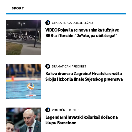
SPORT
CIPELARILI GA DOK JE LEŽAO
VIDEO Pojavila se nova snimka tučnjave
BBB-a i Torcide: "Je*ote, pa ubit će ga!"
DRAMATIČAN PREOKRET
Kakva drama u Zagrebu! Hrvatska srušila
Srbiju i izborila finale Svjetskog prvenstva
POMOĆNI TRENER
Legendarni hrvatski košarkaš došao na
klupu Barcelone