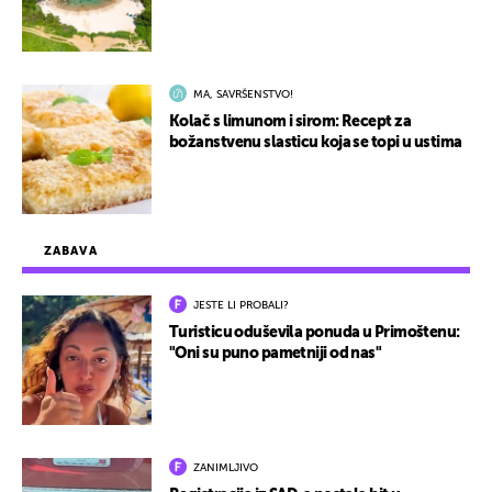
MA, SAVRŠENSTVO!
Kolač s limunom i sirom: Recept za
božanstvenu slasticu koja se topi u ustima
ZABAVA
JESTE LI PROBALI?
Turisticu oduševila ponuda u Primoštenu:
"Oni su puno pametniji od nas"
ZANIMLJIVO