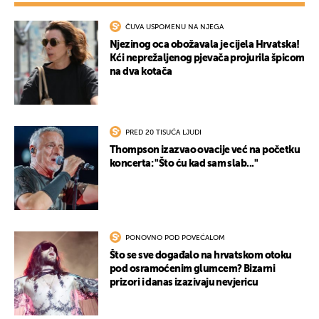
ČUVA USPOMENU NA NJEGA
Njezinog oca obožavala je cijela Hrvatska!
Kći neprežaljenog pjevača projurila špicom
na dva kotača
PRED 20 TISUĆA LJUDI
Thompson izazvao ovacije već na početku
koncerta: "Što ću kad sam slab..."
PONOVNO POD POVEĆALOM
Što se sve događalo na hrvatskom otoku
pod osramoćenim glumcem? Bizarni
prizori i danas izazivaju nevjericu