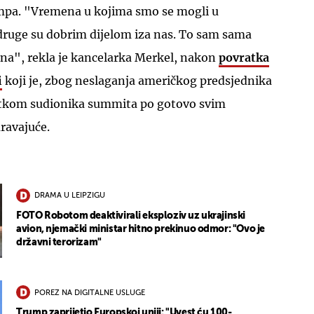
mpa. "Vremena u kojima smo se mogli u
 druge su dobrim dijelom iza nas. To sam sama
ana", rekla je kancelarka Merkel, nakon
povratka
i
koji je, zbog neslaganja američkog predsjednika
tkom sudionika summita po gotovo svim
ravajuće.
DRAMA U LEIPZIGU
FOTO Robotom deaktivirali eksploziv uz ukrajinski
avion, njemački ministar hitno prekinuo odmor: "Ovo je
državni terorizam"
POREZ NA DIGITALNE USLUGE
Trump zaprijetio Europskoj uniji: "Uvest ću 100-