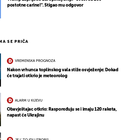
postotne carine!". Stigao mu odgovor
IMA SE PRIČA
VREMENSKA PROGNOZA
Nakon vrhunca toplinskog vala stiže osvježenje: Dokad
će trajati otkrio je meteorolog
ALARM U KIJEVU
Obavještajac otkrio: Raspoređuju se i imaju 120 raketa,
napast će Ukrajinu