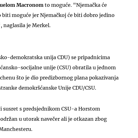
uelom Macronom
to moguće. "Njemačka će
 biti moguće jer Njemačkoj će biti dobro jedino
, naglasila je Merkel.
ko-demokratska unija CDU) se pripadnicima
šćansko-socijalne unije (CSU) obratila u jednom
henu što je dio predizbornog plana pokazivanja
 stranke demokršćanske Unije CDU/CSU.
r i susret s predsjednikom CSU-a Horstom
održan u utorak navečer ali je otkazan zbog
 Manchesteru.