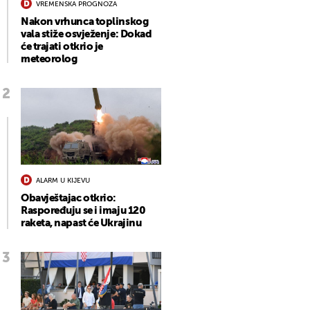
VREMENSKA PROGNOZA
Nakon vrhunca toplinskog
vala stiže osvježenje: Dokad
će trajati otkrio je
meteorolog
ALARM U KIJEVU
Obavještajac otkrio:
Raspoređuju se i imaju 120
raketa, napast će Ukrajinu