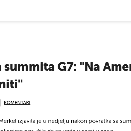
E VIJESTI
 summita G7: "Na Ameri
iti"
KOMENTARI
rkel izjavila je u nedjelju nakon povratka sa summ