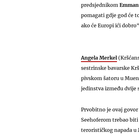
predsjednikom
Emman
pomagati gdje god će to
ako će Europi ići dobro“
Angela Merkel
(Kršćans
sestrinske bavarske Kr
pivskom šatoru u Muenc
jedinstva između dvije
Prvobitno je ovaj govo
Seehoferom trebao biti 
terorističkog napada u