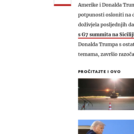
Amerike i Donalda Tru
potpunosti osloniti na
doživjela posljednjih d
s G7 summita na Sicilij
Donalda Trumpa s osta
temama, završio razoča
PROČITAJTE I OVO