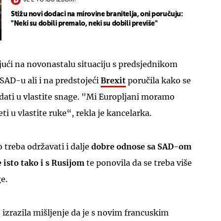
JE L' TO IDU IZBORI?
Stižu novi dodaci na mirovine branitelja, oni poručuju:
"Neki su dobili premalo, neki su dobili previše"
jući na novonastalu situaciju s predsjednikom
SAD-u ali i na predstojeći
Brexit
poručila kako se
UKLJUČITE NOTIFIKACIJE
ati u vlastite snage. "Mi Europljani moramo
ti u vlastite ruke“, rekla je kancelarka.
 treba održavati i dalje
dobre odnose sa SAD-om
 isto tako i s Rusijom
te ponovila da se treba više
e.
izrazila mišljenje da je s novim francuskim