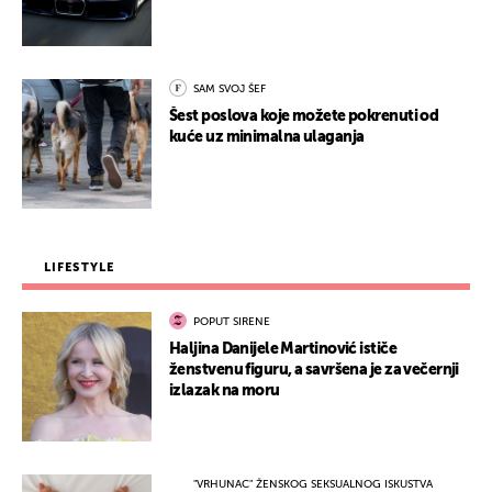
SAM SVOJ ŠEF
Šest poslova koje možete pokrenuti od
kuće uz minimalna ulaganja
LIFESTYLE
POPUT SIRENE
Haljina Danijele Martinović ističe
ženstvenu figuru, a savršena je za večernji
izlazak na moru
"VRHUNAC" ŽENSKOG SEKSUALNOG ISKUSTVA