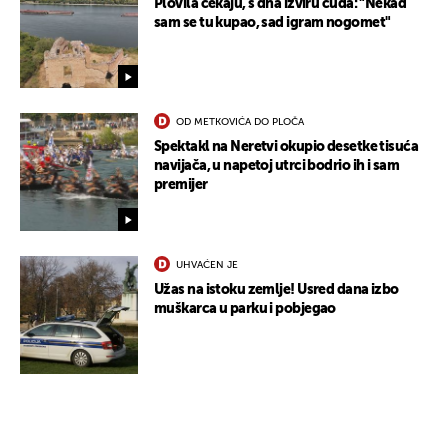
Plovila čekaju, s dna izviru čuda: "Nekad
UKLJUČITE NOTIFIKACIJE
sam se tu kupao, sad igram nogomet"
OD METKOVIĆA DO PLOČA
Spektakl na Neretvi okupio desetke tisuća
navijača, u napetoj utrci bodrio ih i sam
premijer
UHVAĆEN JE
Užas na istoku zemlje! Usred dana izbo
muškarca u parku i pobjegao