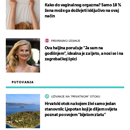
Kako do vaginalnog orgazma? Samo 18 %
žena može ga doživjeti isključivo na ovaj
način
PREKRASNO IZDANJE
Ova haljina poručuje “Ja sam na
godišnjem”, idealna je za ljeto, a nosi se i na
zagrebačkoj špici
PUTOVANJA
UŽIVANJE NA "PRIVATNOM" OTOKU
Hrvatski otok na kojem živi samo jedan
stanovnik: Ljepotan koji je diljem svijeta
poznat po svojem "bijelom zlatu"