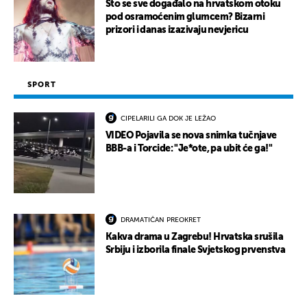
Što se sve događalo na hrvatskom otoku
pod osramoćenim glumcem? Bizarni
prizori i danas izazivaju nevjericu
SPORT
CIPELARILI GA DOK JE LEŽAO
VIDEO Pojavila se nova snimka tučnjave
BBB-a i Torcide: "Je*ote, pa ubit će ga!"
DRAMATIČAN PREOKRET
Kakva drama u Zagrebu! Hrvatska srušila
Srbiju i izborila finale Svjetskog prvenstva