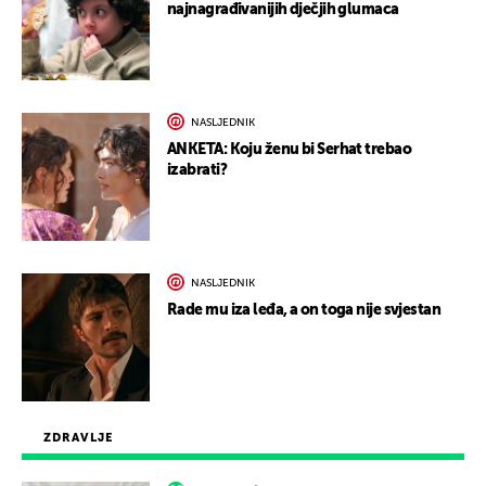
najnagrađivanijih dječjih glumaca
NASLJEDNIK
ANKETA: Koju ženu bi Serhat trebao
izabrati?
NASLJEDNIK
Rade mu iza leđa, a on toga nije svjestan
ZDRAVLJE