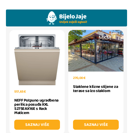
270,00 €
Staklene klizne stijene za
terase sa izo staklom
517,65 €
NEFF Potpuno ugradbena
perilica posuđa XXL
S275EAX16E s Rack
Maticem
SAZNAJ VIŠE
SAZNAJ VIŠE