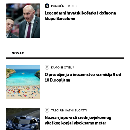
POMOĆNI TRENER
Legendarni hrvatski košarkaš došao na
klupu Barcelone
NOVAC
KAMO BI OTIŠLI?
O preseljenju u inozemstvo razmišlja 9 od
10 Europljana
TREĆI UNIKATNI BUGATTI
Nazvan je po vrsti srednjovjekovnog
viteškog konja i visok samo metar