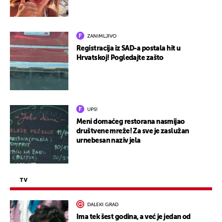
ZANIMLJIVO
Registracija iz SAD-a postala hit u
Hrvatskoj! Pogledajte zašto
UPS!
Meni domaćeg restorana nasmijao
društvene mreže! Za sve je zaslužan
urnebesan naziv jela
TV
DALEKI GRAD
Ima tek šest godina, a već je jedan od