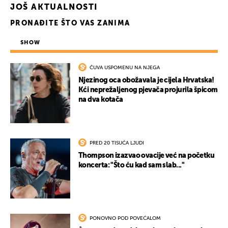
JOŠ AKTUALNOSTI
PRONAĐITE ŠTO VAS ZANIMA
SHOW
ČUVA USPOMENU NA NJEGA
Njezinog oca obožavala je cijela Hrvatska!
Kći neprežaljenog pjevača projurila špicom
na dva kotača
PRED 20 TISUĆA LJUDI
Thompson izazvao ovacije već na početku
koncerta: "Što ću kad sam slab..."
PONOVNO POD POVEĆALOM