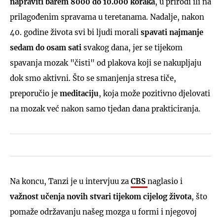
napraviti barem 8000 do 10.000 koraka
, u prirodi ili na
prilagođenim spravama u teretanama. Nadalje, nakon
40. godine života svi bi ljudi morali
spavati najmanje
sedam do osam sati
svakog dana, jer se tijekom
spavanja mozak "čisti" od plakova koji se nakupljaju
dok smo aktivni. Što se smanjenja stresa tiče,
preporučio je
meditaciju
, koja može pozitivno djelovati
na mozak već nakon samo tjedan dana prakticiranja.
Na koncu, Tanzi je u intervjuu za
CBS
naglasio i
važnost učenja novih stvari tijekom cijelog života
, što
pomaže održavanju našeg mozga u formi i njegovoj