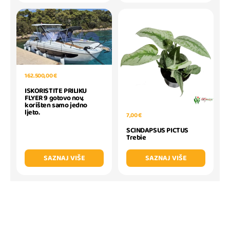
162.500,00 €
ISKORISTITE PRILIKU
FLYER 9 gotovo nov,
korišten samo jedno
ljeto.
7,00 €
SCINDAPSUS PICTUS
Trebie
SAZNAJ VIŠE
SAZNAJ VIŠE