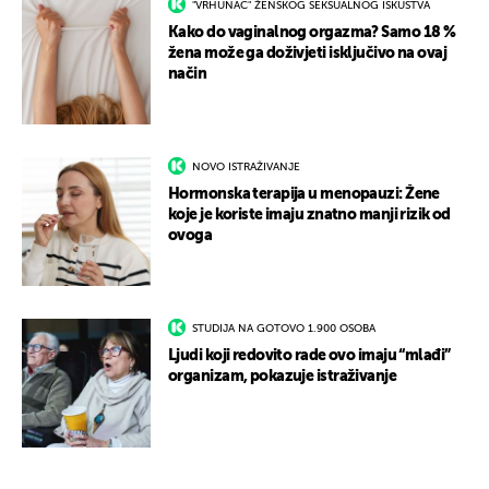
"VRHUNAC" ŽENSKOG SEKSUALNOG ISKUSTVA
Kako do vaginalnog orgazma? Samo 18 %
žena može ga doživjeti isključivo na ovaj
način
NOVO ISTRAŽIVANJE
Hormonska terapija u menopauzi: Žene
koje je koriste imaju znatno manji rizik od
ovoga
STUDIJA NA GOTOVO 1.900 OSOBA
Ljudi koji redovito rade ovo imaju “mlađi”
organizam, pokazuje istraživanje