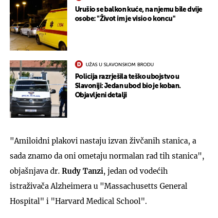
Urušio se balkon kuće, na njemu bile dvije
osobe: "Život im je visio o koncu"
UŽAS U SLAVONSKOM BRODU
Policija razrješila teško ubojstvo u
Slavoniji: Jedan ubod bio je koban.
Objavljeni detalji
"Amiloidni plakovi nastaju izvan živčanih stanica, a
sada znamo da oni ometaju normalan rad tih stanica",
objašnjava dr.
Rudy Tanzi
, jedan od vodećih
istraživača Alzheimera u "Massachusetts General
Hospital" i "Harvard Medical School".