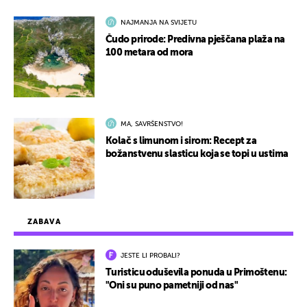
NAJMANJA NA SVIJETU
Čudo prirode: Predivna pješčana plaža na
100 metara od mora
MA, SAVRŠENSTVO!
Kolač s limunom i sirom: Recept za
božanstvenu slasticu koja se topi u ustima
ZABAVA
JESTE LI PROBALI?
Turisticu oduševila ponuda u Primoštenu:
"Oni su puno pametniji od nas"