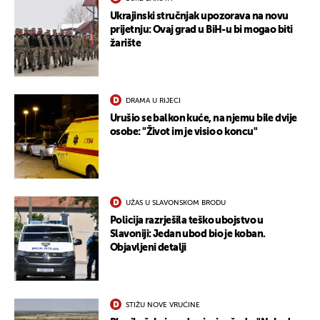
Ukrajinski stručnjak upozorava na novu
prijetnju: Ovaj grad u BiH-u bi mogao biti
žarište
DRAMA U RIJECI
Urušio se balkon kuće, na njemu bile dvije
osobe: "Život im je visio o koncu"
UŽAS U SLAVONSKOM BRODU
Policija razrješila teško ubojstvo u
Slavoniji: Jedan ubod bio je koban.
Objavljeni detalji
STIŽU NOVE VRUĆINE