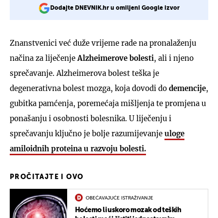
Dodajte DNEVNIK.hr u omiljeni Google izvor
Znanstvenici već duže vrijeme rade na pronalaženju
načina za liječenje
Alzheimerove bolesti
, ali i njeno
sprečavanje. Alzheimerova bolest teška je
degenerativna bolest mozga, koja dovodi do
demencije
,
gubitka pamćenja, poremećaja mišljenja te promjena u
ponašanju i osobnosti bolesnika. U liječenju i
sprečavanju ključno je bolje razumijevanje
uloge
amiloidnih proteina
u razvoju bolesti.
PROČITAJTE I OVO
OBEĆAVAJUĆE ISTRAŽIVANJE
Hoćemo li uskoro mozak od teških