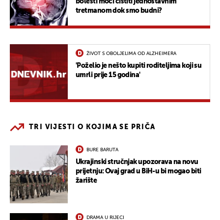
bolesti moći čistiti jednostavnim
tretmanom dok smo budni?
ŽIVOT S OBOLJELIMA OD ALZHEIMERA
'Poželio je nešto kupiti roditeljima koji su
umrli prije 15 godina'
TRI VIJESTI O KOJIMA SE PRIČA
BURE BARUTA
Ukrajinski stručnjak upozorava na novu
prijetnju: Ovaj grad u BiH-u bi mogao biti
žarište
DRAMA U RIJECI