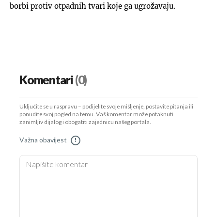
borbi protiv otpadnih tvari koje ga ugrožavaju.
Komentari
(0)
Uključite se u raspravu – podijelite svoje mišljenje, postavite pitanja ili
ponudite svoj pogled na temu. Vaš komentar može potaknuti
zanimljiv dijalog i obogatiti zajednicu našeg portala.
Važna obavijest
!