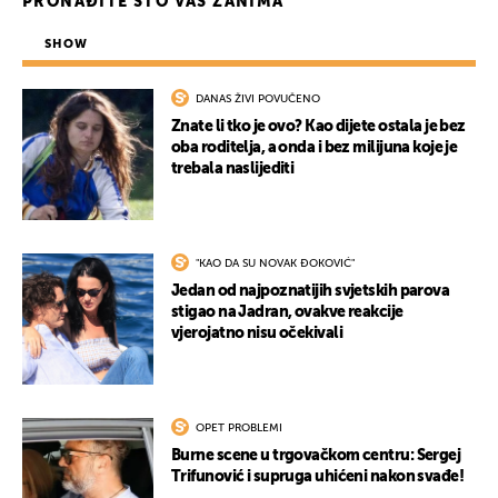
PRONAĐITE ŠTO VAS ZANIMA
SHOW
DANAS ŽIVI POVUČENO
Znate li tko je ovo? Kao dijete ostala je bez
oba roditelja, a onda i bez milijuna koje je
trebala naslijediti
"KAO DA SU NOVAK ĐOKOVIĆ"
Jedan od najpoznatijih svjetskih parova
stigao na Jadran, ovakve reakcije
vjerojatno nisu očekivali
OPET PROBLEMI
Burne scene u trgovačkom centru: Sergej
Trifunović i supruga uhićeni nakon svađe!