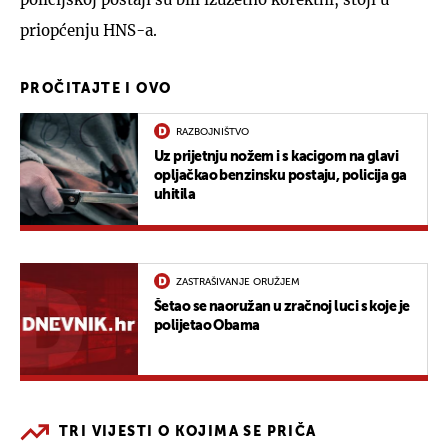
priopćenju HNS-a.
PROČITAJTE I OVO
RAZBOJNIŠTVO
Uz prijetnju nožem i s kacigom na glavi
opljačkao benzinsku postaju, policija ga
uhitila
ZASTRAŠIVANJE ORUŽJEM
Šetao se naoružan u zračnoj luci s koje je
polijetao Obama
TRI VIJESTI O KOJIMA SE PRIČA