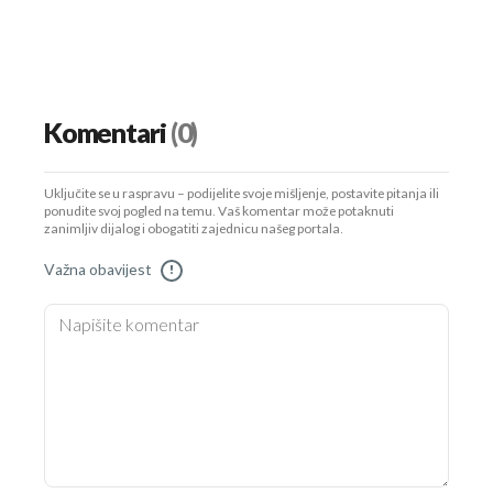
Komentari
(0)
Uključite se u raspravu – podijelite svoje mišljenje, postavite pitanja ili
ponudite svoj pogled na temu. Vaš komentar može potaknuti
zanimljiv dijalog i obogatiti zajednicu našeg portala.
Važna obavijest
!