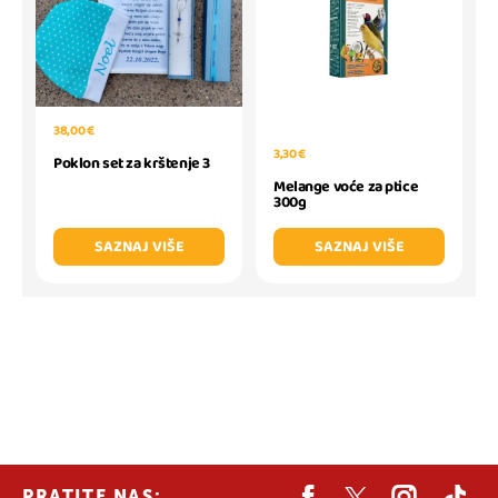
38,00 €
3,30 €
Poklon set za krštenje 3
Melange voće za ptice
300g
SAZNAJ VIŠE
SAZNAJ VIŠE
PRATITE NAS: