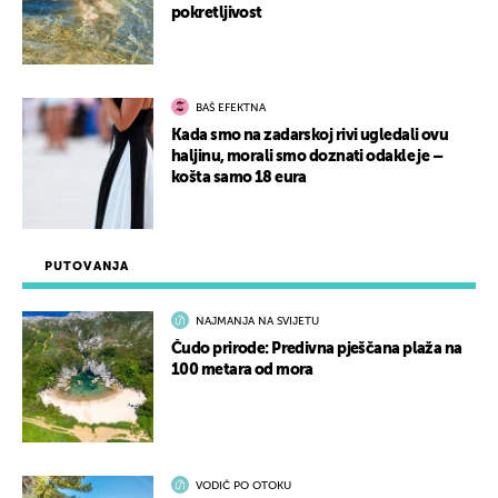
pokretljivost
BAŠ EFEKTNA
Kada smo na zadarskoj rivi ugledali ovu
haljinu, morali smo doznati odakle je –
košta samo 18 eura
PUTOVANJA
NAJMANJA NA SVIJETU
Čudo prirode: Predivna pješčana plaža na
100 metara od mora
VODIČ PO OTOKU