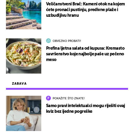
Veličanstveni Brač: Kameni otok na kojem
ćete pronaći pustinju, predivne plaže i
uzbudljivu hranu
OBVEZNO PROBATI!
Prefina ljetna salata od kupusa: Kremasto
savršenstvo koje najbolje paše uz pečeno
meso
ZABAVA
POKAŽITE ŠTO ZNATE!
Samo pravi intelektualci mogu riješiti ovaj
kviz bez ijedne pogreške