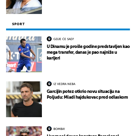
SPORT
GDJE ĆE SAD?
U Dinamu je prošle godine predstavljen kao
mega transfer, danas je pao najniže u
karijeri
IZ VEDRA NEBA
Garcijin potez otkrio novu situaciju na
Poljudu: Mladi hajdukovac pred odlaskom
BOMBA!