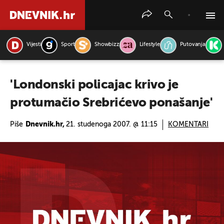
Vijesti
Sport
Showbizz
Lifestyle
Putovanja
PRETRAŽITE VIJESTI
'Londonski policajac krivo je
protumačio Srebrićevo ponašanje'
Piše
Dnevnik.hr,
21. studenoga 2007. @ 11:15
KOMENTARI