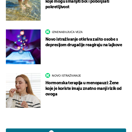
koje mogu smanjiti bol i poboljšati
pokretljivost
IZNENAĐUJUĆA VEZA
Novo istraživanje otkriva zašto osobe s
depresijom drugačije reagiraju na lajkove
NOVO ISTRAŽIVANJE
Hormonska terapija u menopauzi: Žene
koje je koriste imaju znatno manji rizik od
ovoga