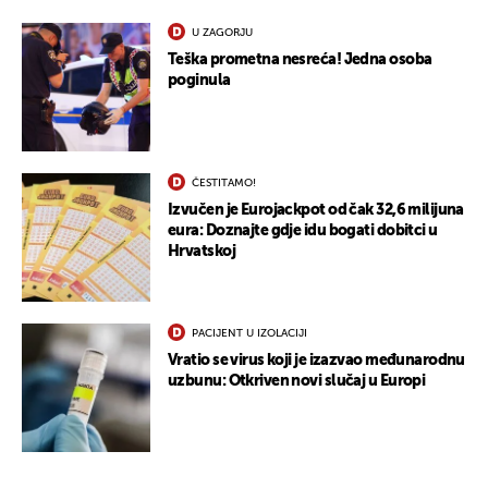
U ZAGORJU
Teška prometna nesreća! Jedna osoba
poginula
ČESTITAMO!
Izvučen je Eurojackpot od čak 32,6 milijuna
eura: Doznajte gdje idu bogati dobitci u
Hrvatskoj
PACIJENT U IZOLACIJI
Vratio se virus koji je izazvao međunarodnu
uzbunu: Otkriven novi slučaj u Europi