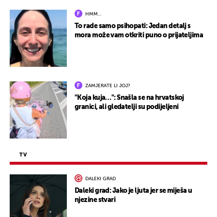
HMM…
To rade samo psihopati: Jedan detalj s
mora može vam otkriti puno o prijateljima
ZAMJERATE LI JOJ?
"Koja kuja…": Snašla se na hrvatskoj
granici, ali gledatelji su podijeljeni
TV
DALEKI GRAD
Daleki grad: Jako je ljuta jer se miješa u
njezine stvari