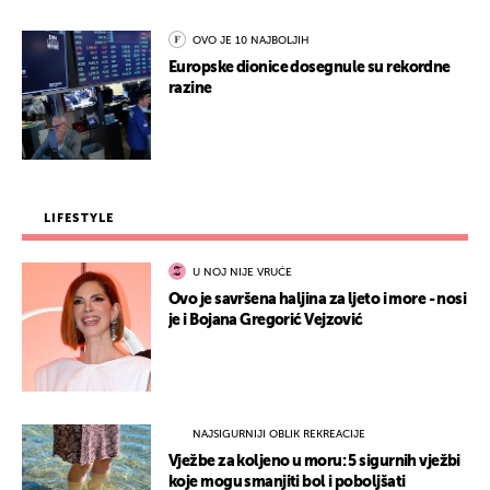
OVO JE 10 NAJBOLJIH
Europske dionice dosegnule su rekordne
razine
LIFESTYLE
U NOJ NIJE VRUĆE
Ovo je savršena haljina za ljeto i more - nosi
je i Bojana Gregorić Vejzović
NAJSIGURNIJI OBLIK REKREACIJE
Vježbe za koljeno u moru: 5 sigurnih vježbi
koje mogu smanjiti bol i poboljšati