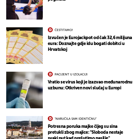
ČESTITAMO!
Izvučen je Eurojackpot od čak 32,6 milijuna
eura: Doznajte gdje idu bogati dobitci u
Hrvatskoj
PACIJENT U IZOLACIJI
Vratio se virus koji je izazvao međunarodnu
uzbunu: Otkriven novi slučaj u Europi
"NARUČILA SAM IDENTIČNU"
Potresna poruka majke čijeg su sina
UKLJUČITE NOTIFIKACIJE
pretukli zbog majice: "Sloboda nestaje
svaki put kad prešutimo nasilje"