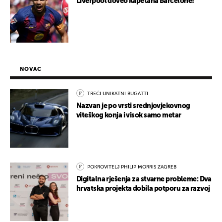
Liverpool doveo kapetana Barcelone!
NOVAC
TREĆI UNIKATNI BUGATTI
Nazvan je po vrsti srednjovjekovnog
viteškog konja i visok samo metar
POKROVITELJ PHILIP MORRIS ZAGREB
Digitalna rješenja za stvarne probleme: Dva
hrvatska projekta dobila potporu za razvoj