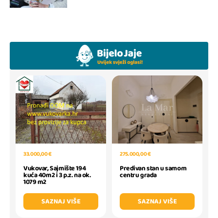
33.000,00 €
275.000,00 €
Vukovar, Sajmište 194
Predivan stan u samom
kuća 40m2 i 3 p.z. na ok.
centru grada
1079 m2
SAZNAJ VIŠE
SAZNAJ VIŠE