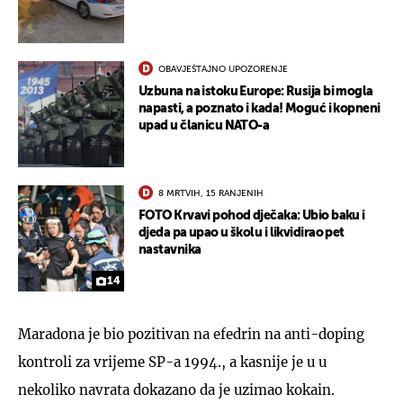
OBAVJEŠTAJNO UPOZORENJE
Uzbuna na istoku Europe: Rusija bi mogla
napasti, a poznato i kada! Moguć i kopneni
upad u članicu NATO-a
8 MRTVIH, 15 RANJENIH
FOTO Krvavi pohod dječaka: Ubio baku i
djeda pa upao u školu i likvidirao pet
nastavnika
14
Maradona je bio pozitivan na efedrin na anti-doping
kontroli za vrijeme SP-a 1994., a kasnije je u u
nekoliko navrata dokazano da je uzimao kokain.