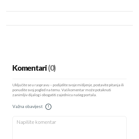
Komentari
(0)
Uključite se u raspravu – podijelite svoje mišljenje, postavite pitanja ili
ponudite svoj pogled na temu. Vaš komentar može potaknuti
zanimljiv dijalog i obogatiti zajednicu našeg portala.
Važna obavijest
!