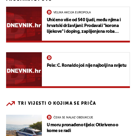
VELIKA AKCIJA EUROPOLA
Uhićeno više od 540 ljudi, među njima i
hrvatski državljani: Prodavali ''korona
lijekove'' i doping, zaplijenjena roba
vrijedna 63 milijuna eura
Pele: C. Ronaldo još nije najbolji na svijetu
TRI VIJESTI O KOJIMA SE PRIČA
ČEKA SE NALAZ OBDUKCIJE
U moru pronađeno tijelo: Otkriveno o
kome se radi