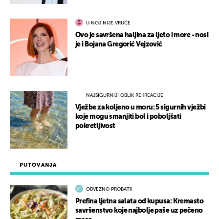
U NOJ NIJE VRUĆE
Ovo je savršena haljina za ljeto i more - nosi
je i Bojana Gregorić Vejzović
NAJSIGURNIJI OBLIK REKREACIJE
Vježbe za koljeno u moru: 5 sigurnih vježbi
koje mogu smanjiti bol i poboljšati
pokretljivost
PUTOVANJA
OBVEZNO PROBATI!
Prefina ljetna salata od kupusa: Kremasto
savršenstvo koje najbolje paše uz pečeno