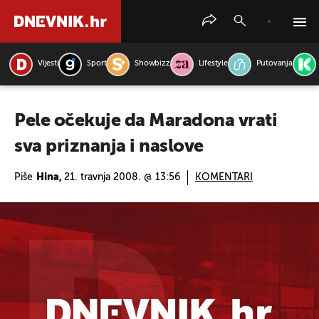
Vijesti
Sport
Showbizz
Lifestyle
Putovanja
PRETRAŽITE VIJESTI
Pele očekuje da Maradona vrati
sva priznanja i naslove
Piše
Hina,
21. travnja 2008. @ 13:56
KOMENTARI