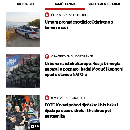
AKTUALNO
NAJČITANIJE
NAJKOMENTIRANIJE
ČEKA SE NALAZ OBDUKCIJE
U moru pronađeno tijelo: Otkriveno o
kome se radi
OBAVJEŠTAJNO UPOZORENJE
Uzbuna na istoku Europe: Rusija bi mogla
napasti, a poznato i kada! Moguć i kopneni
upad u članicu NATO-a
8 MRTVIH, 15 RANJENIH
FOTO Krvavi pohod dječaka: Ubio baku i
djeda pa upao u školu i likvidirao pet
nastavnika
14