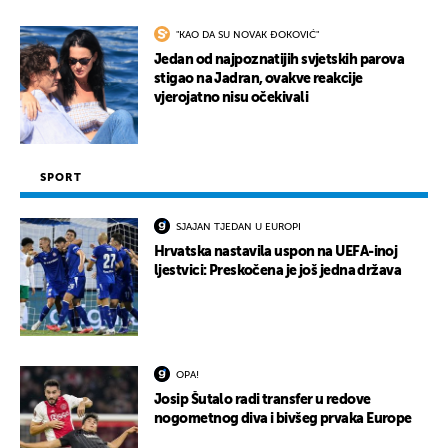
"KAO DA SU NOVAK ĐOKOVIĆ"
Jedan od najpoznatijih svjetskih parova
stigao na Jadran, ovakve reakcije
vjerojatno nisu očekivali
SPORT
SJAJAN TJEDAN U EUROPI
Hrvatska nastavila uspon na UEFA-inoj
ljestvici: Preskočena je još jedna država
OPA!
Josip Šutalo radi transfer u redove
nogometnog diva i bivšeg prvaka Europe