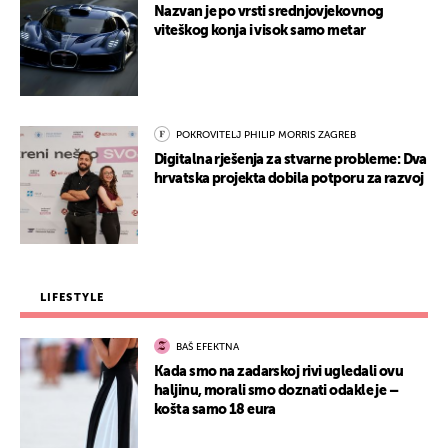
Nazvan je po vrsti srednjovjekovnog
viteškog konja i visok samo metar
POKROVITELJ PHILIP MORRIS ZAGREB
Digitalna rješenja za stvarne probleme: Dva
hrvatska projekta dobila potporu za razvoj
LIFESTYLE
BAŠ EFEKTNA
Kada smo na zadarskoj rivi ugledali ovu
haljinu, morali smo doznati odakle je –
košta samo 18 eura