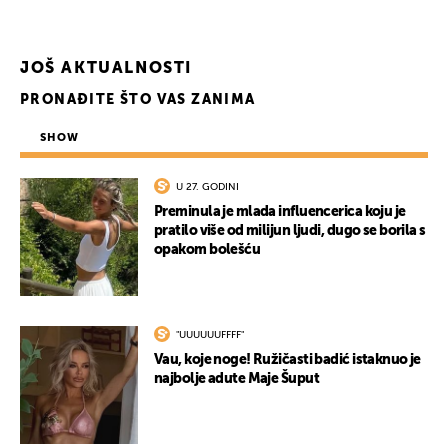
JOŠ AKTUALNOSTI
PRONAĐITE ŠTO VAS ZANIMA
SHOW
U 27. GODINI
Preminula je mlada influencerica koju je
pratilo više od milijun ljudi, dugo se borila s
UKLJUČITE NOTIFIKACIJE
opakom bolešću
"UUUUUUFFFF"
Vau, koje noge! Ružičasti badić istaknuo je
najbolje adute Maje Šuput