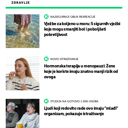
ZDRAVLJE
NAJSIGURNIJI OBLIK REKREACIJE
Vježbe za koljeno u moru: 5 sigurnih vježbi
koje mogu smanjiti bol i poboljšati
pokretljivost
NOVO ISTRAŽIVANJE
Hormonska terapija u menopauzi: Žene
koje je koriste imaju znatno manji rizik od
ovoga
STUDIJA NA GOTOVO 1.900 OSOBA
Ljudi koji redovito rade ovo imaju “mlađi”
organizam, pokazuje istraživanje