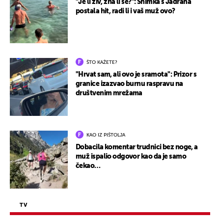
"Je li živ, zna li se?": Snimka s Jadrana
postala hit, radi li i vaš muž ovo?
ŠTO KAŽETE?
"Hrvat sam, ali ovo je sramota": Prizor s
granice izazvao burnu raspravu na
društvenim mrežama
KAO IZ PIŠTOLJA
Dobacila komentar trudnici bez noge, a
muž ispalio odgovor kao da je samo
čekao…
TV