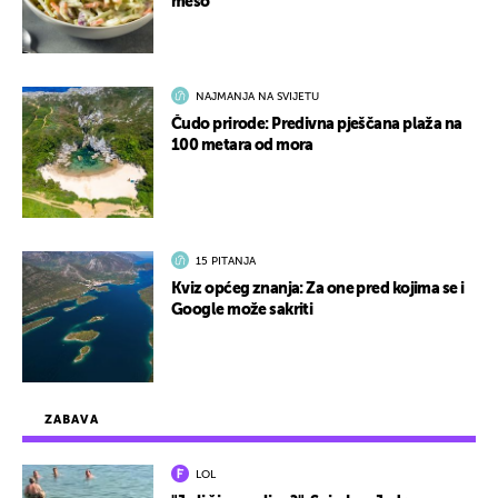
meso
NAJMANJA NA SVIJETU
Čudo prirode: Predivna pješčana plaža na
100 metara od mora
15 PITANJA
Kviz općeg znanja: Za one pred kojima se i
Google može sakriti
ZABAVA
LOL