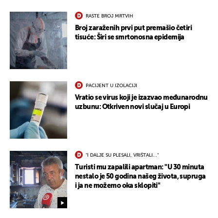
RASTE BROJ MRTVIH
Broj zaraženih prvi put premašio četiri
tisuće: Širi se smrtonosna epidemija
PACIJENT U IZOLACIJI
Vratio se virus koji je izazvao međunarodnu
uzbunu: Otkriven novi slučaj u Europi
"I DALJE SU PLESALI, VRIŠTALI..."
Turisti mu zapalili apartman: "U 30 minuta
nestalo je 50 godina našeg života, supruga
i ja ne možemo oka sklopiti"