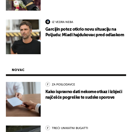
IZ VEDRA NEBA
Garcijin potez otkrio novu situaciju na
Poljudu: Mladi hajdukovac pred odlaskom
NOVAC
ZA POSLODAVCE
Kako ispravno dati nekome otkaz i izbjeći
najčešće pogreške te sudske sporove
TREĆI UNIKATNI BUGATTI