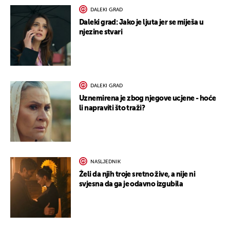
DALEKI GRAD
Daleki grad: Jako je ljuta jer se miješa u
njezine stvari
DALEKI GRAD
Uznemirena je zbog njegove ucjene - hoće
li napraviti što traži?
NASLJEDNIK
Želi da njih troje sretno žive, a nije ni
svjesna da ga je odavno izgubila