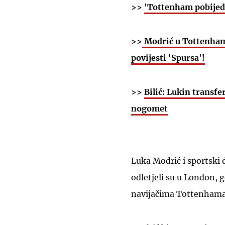
>>
'Tottenham pobijedi
>>
Modrić u Tottenham 
povijesti 'Spursa'!
>>
Bilić: Lukin transfe
nogomet
Luka Modrić i sportski
odletjeli su u London, g
navijačima Tottenham