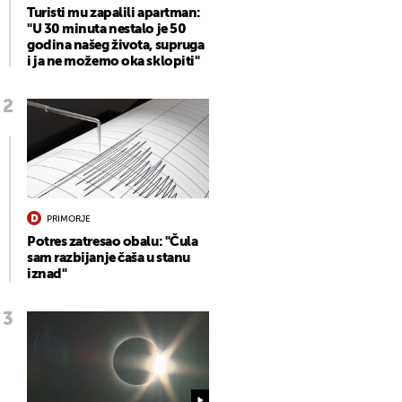
Turisti mu zapalili apartman:
"U 30 minuta nestalo je 50
godina našeg života, supruga
i ja ne možemo oka sklopiti"
PRIMORJE
Potres zatresao obalu: "Čula
sam razbijanje čaša u stanu
iznad"