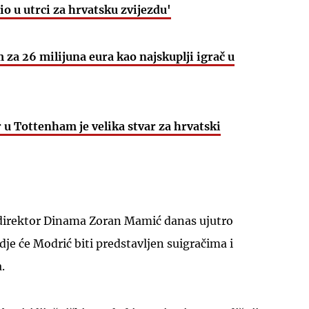
o u utrci za hrvatsku zvijezdu'
za 26 milijuna eura kao najskuplji igrač u
UKLJUČITE NOTIFIKACIJE
r u Tottenham je velika stvar za hrvatski
 direktor Dinama Zoran Mamić danas ujutro
dje će Modrić biti predstavljen suigračima i
a.