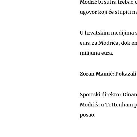
Modrić bi sutra trebao o
ugovor koji će stupiti 
U hrvatskim medijima s
eura za Modrića, dok e
milijuna eura.
Zoran Mamić: Pokazali
Sportski direktor Dinam
Modrića u Tottenham p
posao.