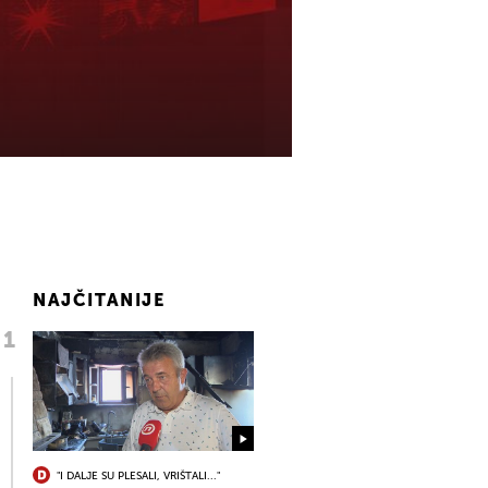
NAJČITANIJE
"I DALJE SU PLESALI, VRIŠTALI..."