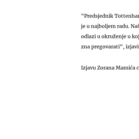
"Predsjednik Tottenham
je u najboljem radu. Na
odlazi u okruženje u k
zna pregovarati", izjavi
Izjavu Zorana Mamića ci