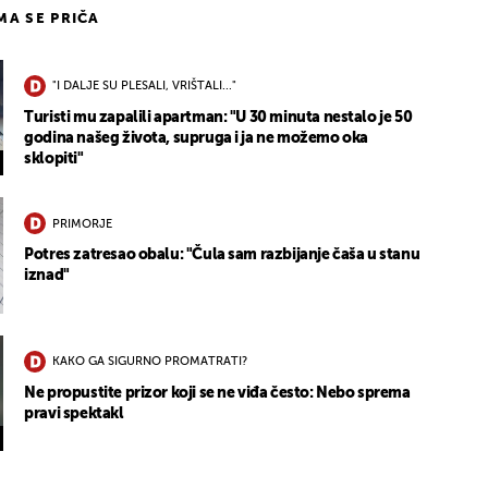
IMA SE PRIČA
"I DALJE SU PLESALI, VRIŠTALI..."
Turisti mu zapalili apartman: "U 30 minuta nestalo je 50
godina našeg života, supruga i ja ne možemo oka
sklopiti"
PRIMORJE
Potres zatresao obalu: "Čula sam razbijanje čaša u stanu
iznad"
KAKO GA SIGURNO PROMATRATI?
Ne propustite prizor koji se ne viđa često: Nebo sprema
pravi spektakl