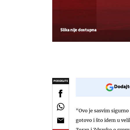
Slika nije dostupna
PODIJELITE
Dodajt
"Ovo je sasvim sigurno 
gotovo i što idem u vel
Zoran i Zdravko o svemu 