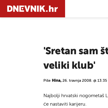
PRETRAŽIT
'Sretan sam š
veliki klub'
Piše
Hina,
26. travnja 2008. @ 13:35
Najbolji hrvatski nogometaš L
će nastaviti karijeru.