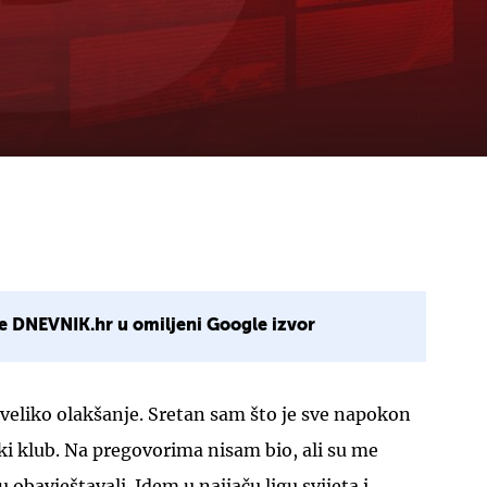
e DNEVNIK.hr u omiljeni Google izvor
veliko olakšanje. Sretan sam što je sve napokon
iki klub. Na pregovorima nisam bio, ali su me
obavještavali. Idem u najjaču ligu svijeta i