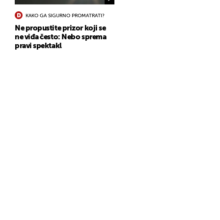
KAKO GA SIGURNO PROMATRATI?
Ne propustite prizor koji se
ne viđa često: Nebo sprema
pravi spektakl