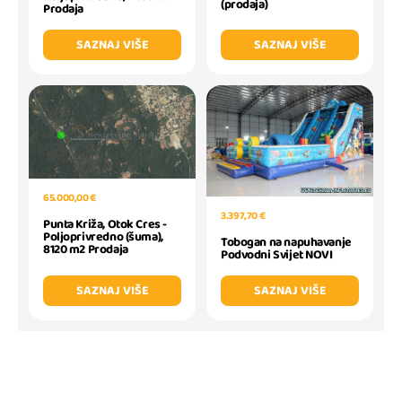
(prodaja)
Prodaja
SAZNAJ VIŠE
SAZNAJ VIŠE
65.000,00 €
3.397,70 €
Punta Križa, Otok Cres -
Poljoprivredno (šuma),
Tobogan na napuhavanje
8120 m2 Prodaja
Podvodni Svijet NOVI
SAZNAJ VIŠE
SAZNAJ VIŠE