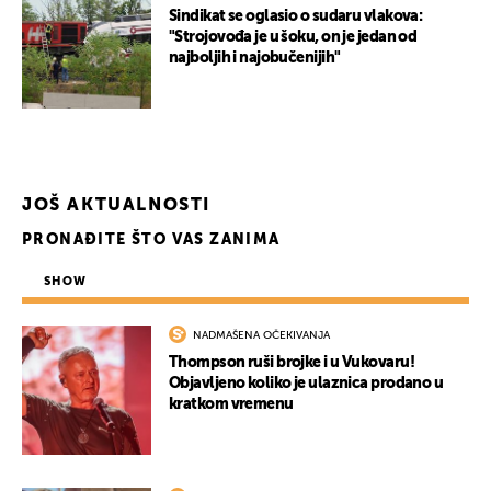
Sindikat se oglasio o sudaru vlakova:
UKLJUČITE NOTIFIKACIJE
"Strojovođa je u šoku, on je jedan od
najboljih i najobučenijih"
JOŠ AKTUALNOSTI
PRONAĐITE ŠTO VAS ZANIMA
SHOW
NADMAŠENA OČEKIVANJA
Thompson ruši brojke i u Vukovaru!
Objavljeno koliko je ulaznica prodano u
kratkom vremenu