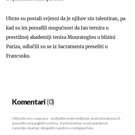
Ubrzo su postali svjesni da je njihov sin talentiran, pa
kad su im ponudili mogućnost da Jan ternira u
prestižnoj akademiji tenisa Mouratoglou u blizini
Pariza, odlučili su se iz Sacramenta preseliti u
Francusku.
Komentari
(0)
Uključite se u raspravu – podijelite svoje mišljenje, postavite pitanja ili
ponudite svoj pogled na temu. Vaš komentar može potaknuti
zanimljiv dijalog i obogatiti zajednicu našeg portala.