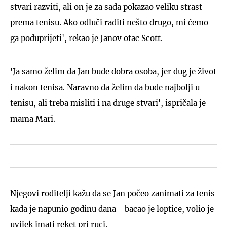
stvari razviti, ali on je za sada pokazao veliku strast
prema tenisu. Ako odluči raditi nešto drugo, mi ćemo
ga poduprijeti', rekao je Janov otac Scott.
'Ja samo želim da Jan bude dobra osoba, jer dug je život
i nakon tenisa. Naravno da želim da bude najbolji u
tenisu, ali treba misliti i na druge stvari', ispričala je
mama Mari.
Njegovi roditelji kažu da se Jan počeo zanimati za tenis
kada je napunio godinu dana - bacao je loptice, volio je
uvijek imati reket pri ruci.