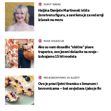
POPUT SIRENE
Haljina Danijele Martinović ističe
ženstvenu figuru, a savršena je za večernji
izlazak na moru
NOVE KOLEKCIJE
Ako su vam dosadile “obične” plave
traperice, ove jeseni dolazite na svoje -
izdvajamo 15 hit modela
PREJEDNOSTAVNO ZA SLOŽITI
Ovo je pravi ljetni tiramisu s limunom i
borovnicama – baš osvježava i jako je fin