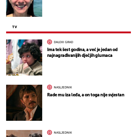
TV
DALEKI GRAD
Ima tek šest godina, a već je jedan od
najnagrađivanijih dječjih glumaca
NASLJEDNIK
Rade mu iza leđa, a on toga nije svjestan
NASLJEDNIK