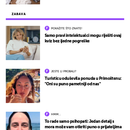
ZABAVA
POKAŽITE ŠTO ZNATE!
Samo pravi intelektualci mogu riješiti ovaj
kviz bez ijedne pogreške
JESTE LI PROBALI?
Turisticu oduševila ponuda u Primoštenu:
"Oni su puno pametniji od nas"
HMM…
To rade samo psihopati: Jedan detalj s
mora može vam otkriti puno o prijateljima