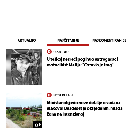
AKTUALNO
NAJČITANIJE
NAJKOMENTIRANIJE
U ZAGORJU
U teškoj nesreći poginuo vatrogasac i
motociklst Matija: "Ostavio je trag"
NOVI DETALJI
Ministar objavio nove detalje o sudaru
vlakova! Dvadeset je ozlijeđenih, mlađa
žena na intenzivnoj
9