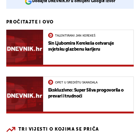
Dodajte DNEVNIK.hr u omiljeni Google izvor
PROČITAJTE I OVO
TALENTIRANI JAN KEREKEŠ
Sin Ljubomira Kerekeša ostvaruje
svjetsku glazbenu karijeru
OPET U SREDIŠTU SKANDALA
Ekskluzivno: Super Silva progovorila o
prevari i trudnoći
TRI VIJESTI O KOJIMA SE PRIČA