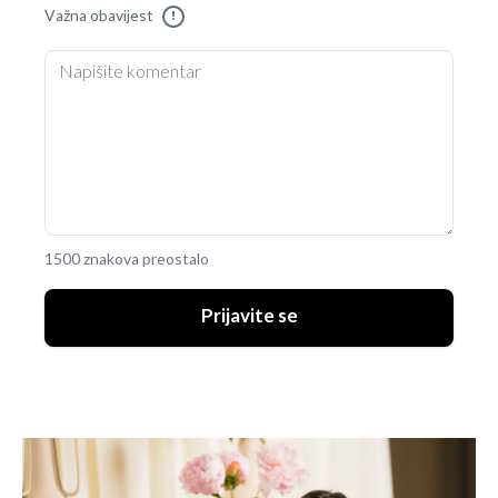
Važna obavijest
!
1500 znakova preostalo
Prijavite se