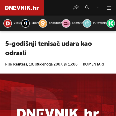
Vijesti
Sport
Showbizz
Lifestyle
Putovanja
PRETRAŽITE VIJESTI
5-godišnji tenisač udara kao
odrasli
Piše
Reuters,
10. studenoga 2007. @ 13:06
KOMENTARI