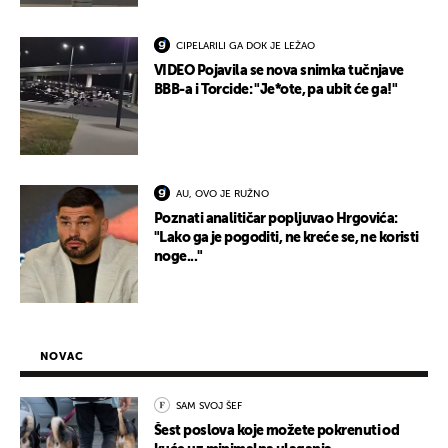
CIPELARILI GA DOK JE LEŽAO
VIDEO Pojavila se nova snimka tučnjave
BBB-a i Torcide: "Je*ote, pa ubit će ga!"
AU, OVO JE RUŽNO
Poznati analitičar popljuvao Hrgovića:
"Lako ga je pogoditi, ne kreće se, ne koristi
noge..."
NOVAC
SAM SVOJ ŠEF
Šest poslova koje možete pokrenuti od