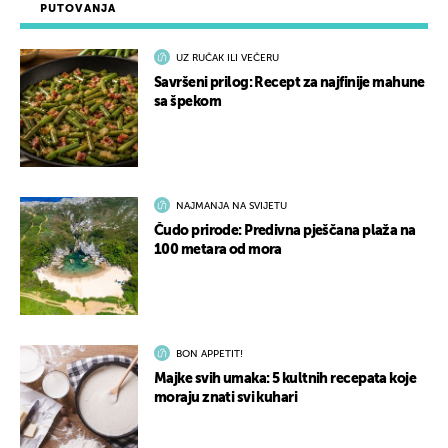
PUTOVANJA
UZ RUČAK ILI VEČERU
Savršeni prilog: Recept za najfinije mahune
sa špekom
NAJMANJA NA SVIJETU
Čudo prirode: Predivna pješčana plaža na
100 metara od mora
BON APPETIT!
Majke svih umaka: 5 kultnih recepata koje
moraju znati svi kuhari