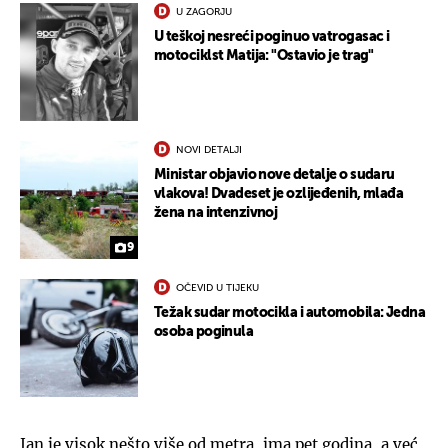
U ZAGORJU
U teškoj nesreći poginuo vatrogasac i
motociklst Matija: "Ostavio je trag"
NOVI DETALJI
Ministar objavio nove detalje o sudaru
vlakova! Dvadeset je ozlijeđenih, mlađa
žena na intenzivnoj
9
OČEVID U TIJEKU
Težak sudar motocikla i automobila: Jedna
osoba poginula
Jan je visok nešto više od metra, ima pet godina, a već