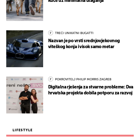
kuće uz minimalna ulaganja
TREĆI UNIKATNI BUGATTI
Nazvan je po vrsti srednjovjekovnog
viteškog konja i visok samo metar
POKROVITELJ PHILIP MORRIS ZAGREB
Digitalna rješenja za stvarne probleme: Dva
hrvatska projekta dobila potporu za razvoj
LIFESTYLE