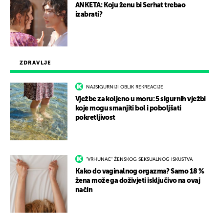
ANKETA: Koju ženu bi Serhat trebao
izabrati?
ZDRAVLJE
NAJSIGURNIJI OBLIK REKREACIJE
Vježbe za koljeno u moru: 5 sigurnih vježbi
koje mogu smanjiti bol i poboljšati
pokretljivost
"VRHUNAC" ŽENSKOG SEKSUALNOG ISKUSTVA
Kako do vaginalnog orgazma? Samo 18 %
žena može ga doživjeti isključivo na ovaj
način