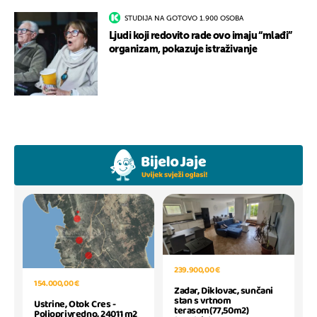
STUDIJA NA GOTOVO 1.900 OSOBA
Ljudi koji redovito rade ovo imaju “mlađi”
organizam, pokazuje istraživanje
239.900,00 €
154.000,00 €
Zadar, Diklovac, sunčani
stan s vrtnom
Ustrine, Otok Cres -
terasom(77,50m2)
Poljoprivredno, 24011 m2