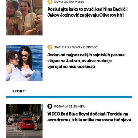
SAMO DOBRA PISMA
Poslušajte kako to zvuči kad Nina Badrić i
Jakov Jozinović zapjevaju Oliverov hit!
"KAO DA SU NOVAK ĐOKOVIĆ"
Jedan od najpoznatijih svjetskih parova
stigao na Jadran, ovakve reakcije
vjerojatno nisu očekivali
SPORT
POJAVILA SE SNIMKA
VIDEO Bad Blue Boysi dočekali Torcidu na
aerodromu, izbila velika masovna tučnjava