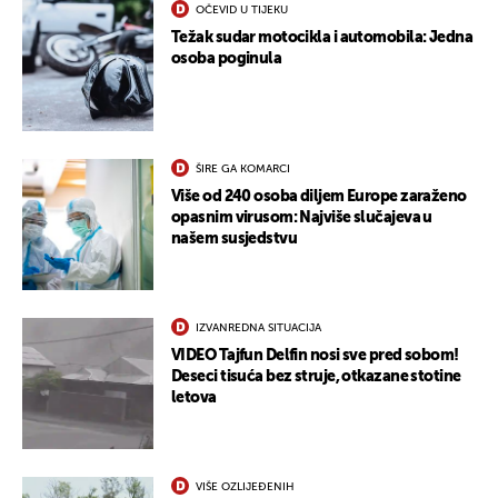
OČEVID U TIJEKU
Težak sudar motocikla i automobila: Jedna
osoba poginula
ŠIRE GA KOMARCI
Više od 240 osoba diljem Europe zaraženo
opasnim virusom: Najviše slučajeva u
našem susjedstvu
IZVANREDNA SITUACIJA
VIDEO Tajfun Delfin nosi sve pred sobom!
Deseci tisuća bez struje, otkazane stotine
letova
VIŠE OZLIJEĐENIH