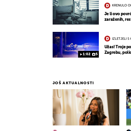
KRENULO O
Je li ovo povr
zaraženih, re
IZLETJELI S
Užas! Troje po
Zagrebu, polic
1:02
5
JOŠ AKTUALNOSTI