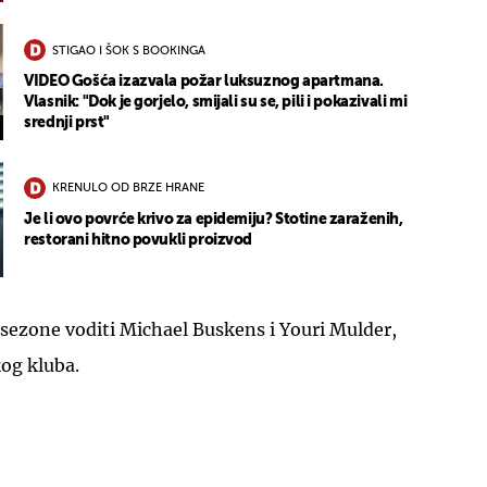
STIGAO I ŠOK S BOOKINGA
VIDEO Gošća izazvala požar luksuznog apartmana.
Vlasnik: "Dok je gorjelo, smijali su se, pili i pokazivali mi
srednji prst"
KRENULO OD BRZE HRANE
Je li ovo povrće krivo za epidemiju? Stotine zaraženih,
restorani hitno povukli proizvod
 sezone voditi Michael Buskens i Youri Mulder,
kog kluba.