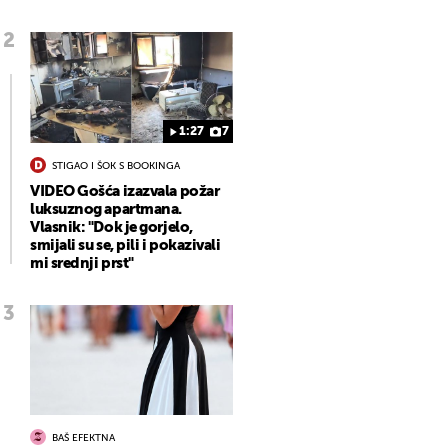
1:27
7
STIGAO I ŠOK S BOOKINGA
VIDEO Gošća izazvala požar
luksuznog apartmana.
Vlasnik: "Dok je gorjelo,
smijali su se, pili i pokazivali
mi srednji prst"
BAŠ EFEKTNA