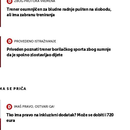
ZBOG PROTOKA VREMENA
Trener osumnjičen za bludne radnje pušten na slobodu,
ali ima zabranu treniranja
PROVEDENO ISTRAŽIVANJE
Priveden poznati trener borilačkog sporta zbog sumnje
da je spolno zlostavljao dijete
IMA SE PRIČA
IMAŠ PRAVO, OSTVARI GA!
Tko ima pravo na inkluzivni dodatak? Može se dobiti i 720
eura