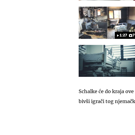
1:27
7
Schalke će do kraja ove
bivši igrači tog njemač