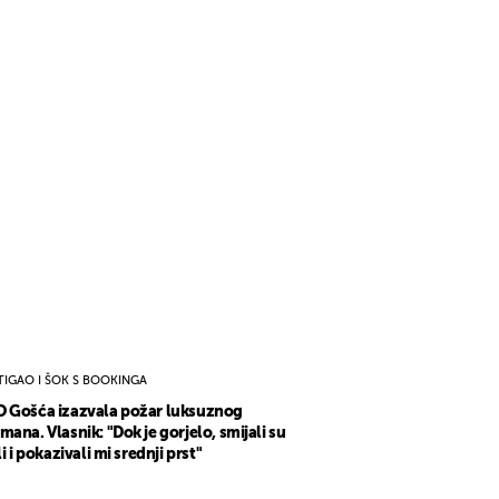
TIGAO I ŠOK S BOOKINGA
 Gošća izazvala požar luksuznog
mana. Vlasnik: "Dok je gorjelo, smijali su
li i pokazivali mi srednji prst"