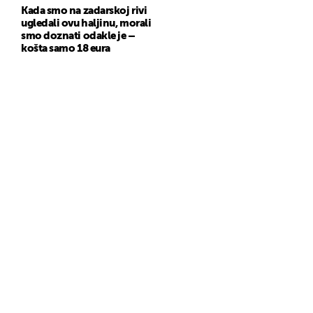
Kada smo na zadarskoj rivi
ugledali ovu haljinu, morali
smo doznati odakle je –
košta samo 18 eura