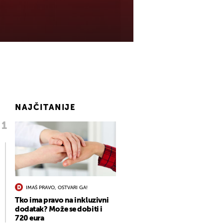
NAJČITANIJE
IMAŠ PRAVO, OSTVARI GA!
Tko ima pravo na inkluzivni
dodatak? Može se dobiti i
720 eura