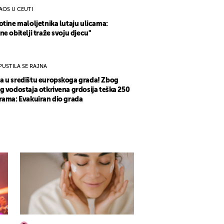
AOS U CEUTI
otine maloljetnika lutaju ulicama:
ne obitelji traže svoju djecu"
PUSTILA SE RAJNA
 u središtu europskoga grada! Zbog
g vodostaja otkrivena grdosija teška 250
rama: Evakuiran dio grada