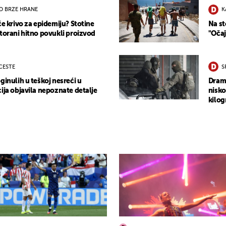
D BRZE HRANE
K
će krivo za epidemiju? Stotine
Na st
storani hitno povukli proizvod
"Očaj
 CESTE
S
ginulih u teškoj nesreći u
Drama
ija objavila nepoznate detalje
nisko
kilog