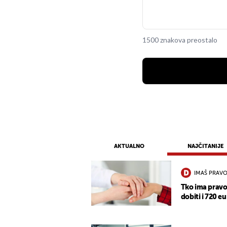
1500 znakova preostalo
AKTUALNO
NAJČITANIJE
IMAŠ PRAVO
Tko ima pravo
dobiti i 720 eu