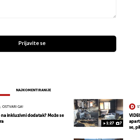
Prijavite se
NAJKOMENTIRANIJE
, OSTVARI GA!
S
 na inkluzivni dodatak? Može se
VIDEO
ra
apart
1:27
7
se, pi