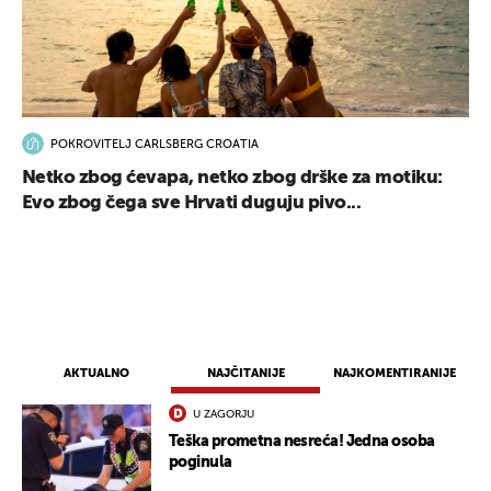
POKROVITELJ CARLSBERG CROATIA
Netko zbog ćevapa, netko zbog drške za motiku:
Evo zbog čega sve Hrvati duguju pivo...
AKTUALNO
NAJČITANIJE
NAJKOMENTIRANIJE
U ZAGORJU
Teška prometna nesreća! Jedna osoba
poginula