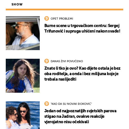
SHOW
OPET PROBLEMI
Burne scene u trgovačkom centru: Sergej
Trifunović i supruga uhićeni nakon svađe!
DANAS ŽIVI POVUČENO
Znate li tko je ovo? Kao dijete ostala je bez
UKLJUČITE NOTIFIKACIJE
oba roditelja, a onda i bez milijuna koje je
trebala naslijediti
"KAO DA SU NOVAK ĐOKOVIĆ"
Jedan od najpoznatijih svjetskih parova
stigao na Jadran, ovakve reakcije
vjerojatno nisu očekivali