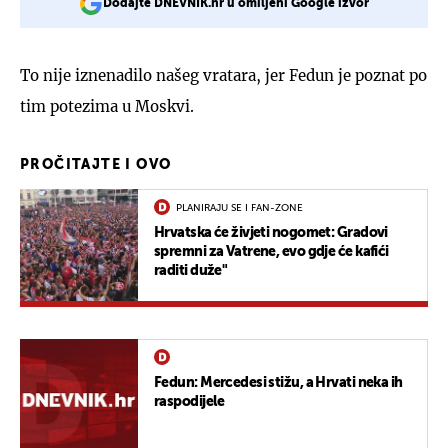
Dodajte DNEVNIK.hr u omiljeni Google izvor
To nije iznenadilo našeg vratara, jer Fedun je poznat po
tim potezima u Moskvi.
PROČITAJTE I OVO
PLANIRAJU SE I FAN-ZONE
Hrvatska će živjeti nogomet: Gradovi
spremni za Vatrene, evo gdje će kafići
raditi duže"
Fedun: Mercedesi stižu, a Hrvati neka ih
raspodijele