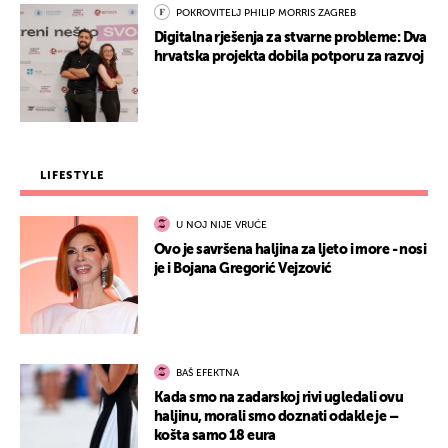
POKROVITELJ PHILIP MORRIS ZAGREB
Digitalna rješenja za stvarne probleme: Dva
hrvatska projekta dobila potporu za razvoj
LIFESTYLE
U NOJ NIJE VRUĆE
Ovo je savršena haljina za ljeto i more - nosi
je i Bojana Gregorić Vejzović
BAŠ EFEKTNA
Kada smo na zadarskoj rivi ugledali ovu
haljinu, morali smo doznati odakle je –
košta samo 18 eura