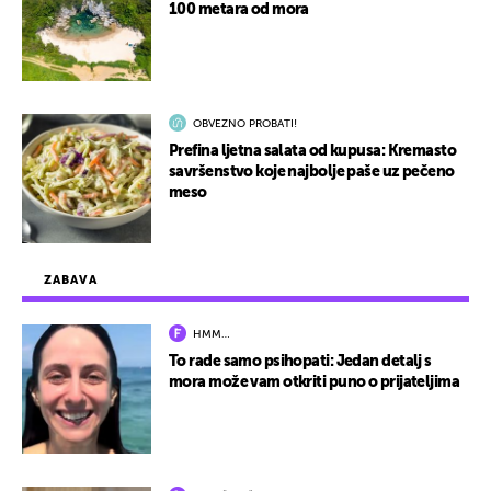
100 metara od mora
OBVEZNO PROBATI!
Prefina ljetna salata od kupusa: Kremasto
savršenstvo koje najbolje paše uz pečeno
meso
ZABAVA
HMM…
To rade samo psihopati: Jedan detalj s
mora može vam otkriti puno o prijateljima