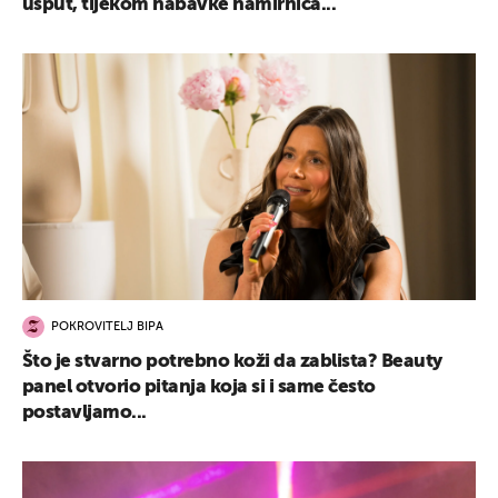
usput, tijekom nabavke namirnica...
POKROVITELJ BIPA
Što je stvarno potrebno koži da zablista? Beauty
panel otvorio pitanja koja si i same često
postavljamo...