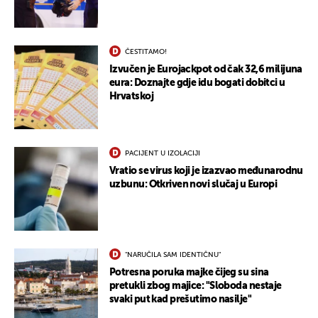
ČESTITAMO!
Izvučen je Eurojackpot od čak 32,6 milijuna
eura: Doznajte gdje idu bogati dobitci u
Hrvatskoj
PACIJENT U IZOLACIJI
Vratio se virus koji je izazvao međunarodnu
uzbunu: Otkriven novi slučaj u Europi
"NARUČILA SAM IDENTIČNU"
Potresna poruka majke čijeg su sina
pretukli zbog majice: "Sloboda nestaje
svaki put kad prešutimo nasilje"