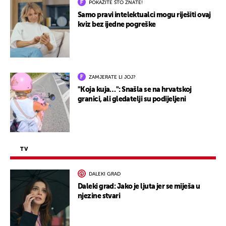
POKAŽITE ŠTO ZNATE!
Samo pravi intelektualci mogu riješiti ovaj
kviz bez ijedne pogreške
ZAMJERATE LI JOJ?
"Koja kuja…": Snašla se na hrvatskoj
granici, ali gledatelji su podijeljeni
TV
DALEKI GRAD
Daleki grad: Jako je ljuta jer se miješa u
njezine stvari