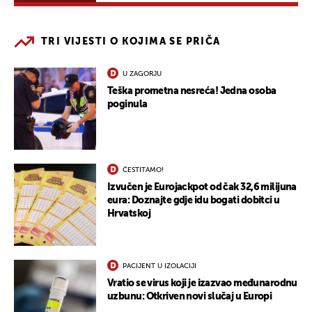
TRI VIJESTI O KOJIMA SE PRIČA
U ZAGORJU
Teška prometna nesreća! Jedna osoba
poginula
ČESTITAMO!
Izvučen je Eurojackpot od čak 32,6 milijuna
eura: Doznajte gdje idu bogati dobitci u
Hrvatskoj
PACIJENT U IZOLACIJI
Vratio se virus koji je izazvao međunarodnu
uzbunu: Otkriven novi slučaj u Europi