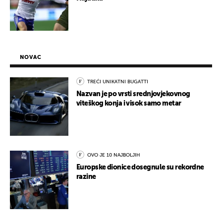
NOVAC
TREĆI UNIKATNI BUGATTI
Nazvan je po vrsti srednjovjekovnog
viteškog konja i visok samo metar
OVO JE 10 NAJBOLJIH
Europske dionice dosegnule su rekordne
razine