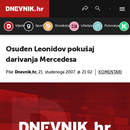
Vijesti
Sport
Showbizz
Lifestyle
Putovanja
PRETRAŽITE VIJESTI
Osuđen Leonidov pokušaj
darivanja Mercedesa
Piše
Dnevnik.hr,
21. studenoga 2007. @ 21:02
KOMENTARI