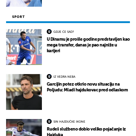
SPORT
GDJE ĆE SAD?
U Dinamu je prošle godine predstavljen kao
mega transfer, danas je pao najniže u
karijeri
IZ VEDRA NEBA
Garcijin potez otkrio novu situaciju na
Poljudu: Mladi hajdukovac pred odlaskom
SIN HAJDUČKE IKONE
Rudeš službeno dobio veliko pojačanje iz
Hajduka