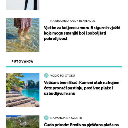
NAJSIGURNIJI OBLIK REKREACIJE
Vježbe za koljeno u moru: 5 sigurnih vježbi
koje mogu smanjiti bol i poboljšati
pokretljivost
PUTOVANJA
VODIČ PO OTOKU
Veličanstveni Brač: Kameni otok na kojem
ćete pronaći pustinju, predivne plaže i
uzbudljivu hranu
NAJMANJA NA SVIJETU
Čudo prirode: Predivna pješčana plaža na