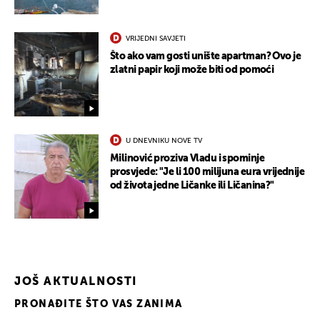
VRIJEDNI SAVJETI
Što ako vam gosti unište apartman? Ovo je
zlatni papir koji može biti od pomoći
U DNEVNIKU NOVE TV
Milinović proziva Vladu i spominje
prosvjede: "Je li 100 milijuna eura vrijednije
od života jedne Ličanke ili Ličanina?"
JOŠ AKTUALNOSTI
PRONAĐITE ŠTO VAS ZANIMA