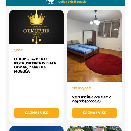
1,00 €
OTKUP GLAZBENIH
INSTRUMENATA ISPLATA
ODMAH, ZAMJENA
MOGUĆA
252.000,00 €
Stan Trešnjevka 70 m2,
Zagreb (prodaja)
SAZNAJ VIŠE
SAZNAJ VIŠE