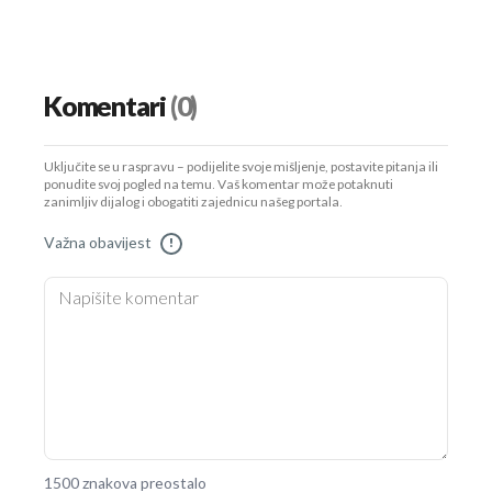
Komentari
(0)
Uključite se u raspravu – podijelite svoje mišljenje, postavite pitanja ili
ponudite svoj pogled na temu. Vaš komentar može potaknuti
zanimljiv dijalog i obogatiti zajednicu našeg portala.
Važna obavijest
!
1500 znakova preostalo