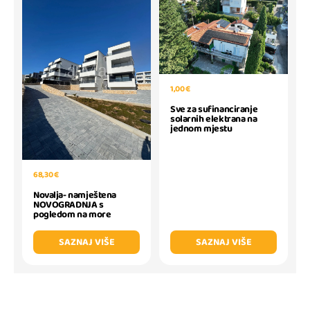
1,00 €
Sve za sufinanciranje
solarnih elektrana na
jednom mjestu
68,30 €
Novalja- namještena
NOVOGRADNJA s
pogledom na more
SAZNAJ VIŠE
SAZNAJ VIŠE