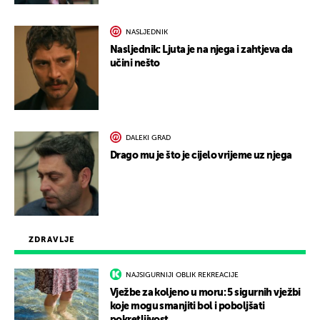
NASLJEDNIK
Nasljednik: Ljuta je na njega i zahtjeva da
učini nešto
DALEKI GRAD
Drago mu je što je cijelo vrijeme uz njega
ZDRAVLJE
NAJSIGURNIJI OBLIK REKREACIJE
Vježbe za koljeno u moru: 5 sigurnih vježbi
koje mogu smanjiti bol i poboljšati