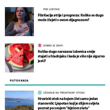
PIŠE LIJEČNIK
Fibrilacija atrija i prognoza: Koliko se dugo
može živjeti s ovom dijagnozom?
DOBRO JE ZNATI
Koliko dugo narezana lubenica smije
stajati u hladnjaku i kada je više nije sigurno
jesti?
PUTOVANJA
UŽIVANJE NA "PRIVATNOM" OTOKU
Hrvatski otok na kojem živi samo jedan
stanovnik: Ljepotan koji je diljem svijeta
poznat po svojem "bijelom zlatu"