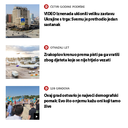
ČETIRI GODINE PODRŠKE
VIDEO Iznenada uklonili veliku zastavu
Ukrajine s trga: Svemu je prethodio jedan
sastanak
OTKAZALI LET
Zrakoplov krenuo prema pisti pa ga vratili
zbog djeteta koje se nije htjelo vezati
128 GRADOVA
Ovaj grad ostvario je najveći demografski
pomak: Evo što o njemu kažu oni koji tamo
žive