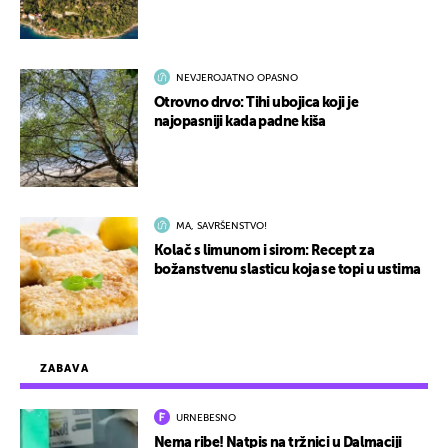
NEVJEROJATNO OPASNO
Otrovno drvo: Tihi ubojica koji je
najopasniji kada padne kiša
MA, SAVRŠENSTVO!
Kolač s limunom i sirom: Recept za
božanstvenu slasticu koja se topi u ustima
ZABAVA
URNEBESNO
Nema ribe! Natpis na tržnici u Dalmaciji