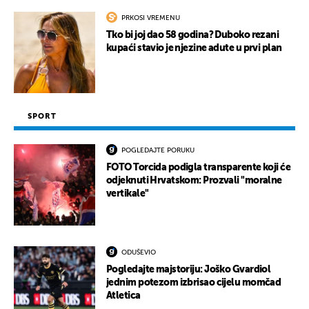
PRKOSI VREMENU
Tko bi joj dao 58 godina? Duboko rezani
kupaći stavio je njezine adute u prvi plan
SPORT
POGLEDAJTE PORUKU
FOTO Torcida podigla transparente koji će
odjeknuti Hrvatskom: Prozvali "moralne
vertikale"
ODUŠEVIO
Pogledajte majstoriju: Joško Gvardiol
jednim potezom izbrisao cijelu momčad
Atletica