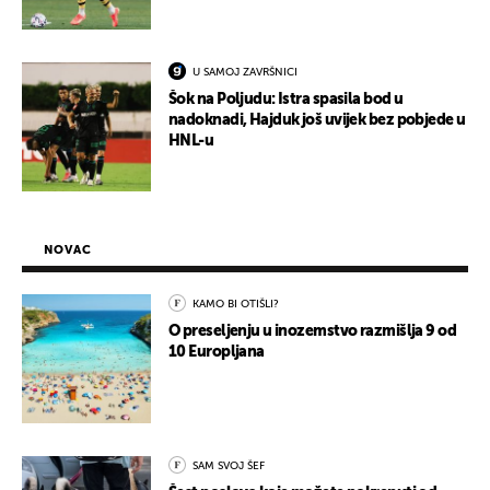
U SAMOJ ZAVRŠNICI
Šok na Poljudu: Istra spasila bod u
nadoknadi, Hajduk još uvijek bez pobjede u
HNL-u
NOVAC
KAMO BI OTIŠLI?
O preseljenju u inozemstvo razmišlja 9 od
10 Europljana
SAM SVOJ ŠEF