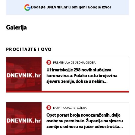
Dodajte DNEVNIK.hr u omiljeni Google izvor
Galerija
PROČITAJTE I OVO
PREMINULA JE JEDNA OSOBA
U Hrvatskoj je 298 novih slučajeva
koronavirusa: Polako rastu brojevi na
sjeveru zemlje, dok se u nekim
dalmatinskim županijama smanjuju
NOVI PODACI STOŽERA
Opet porast broja novozaraženih, dvije
osobe su preminule. Županija na sjeveru
zemlje u odnosu na jučer udvostručila
broj novih slučajeva