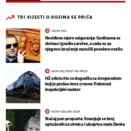
TRI VIJESTI O KOJIMA SE PRIČA
VELIKI PAD
Neviđene mjere osiguranja: Godinama se
skrivao i gradio carstvo, a sada su za
njegovo izručenje naručili posebno vozilo
NOVI INCIDENT NA PRUZI
HŽ otkrio što se dogodilo sa strojovođom
koji je prošao kroz crveno: Pokrenut
inspekcijski nadzor
NOVA ODLUKA SUDA
Slučaj pun propusta: Smanjuje se broj
optuženih za otmicu i ubojstvo male Danke