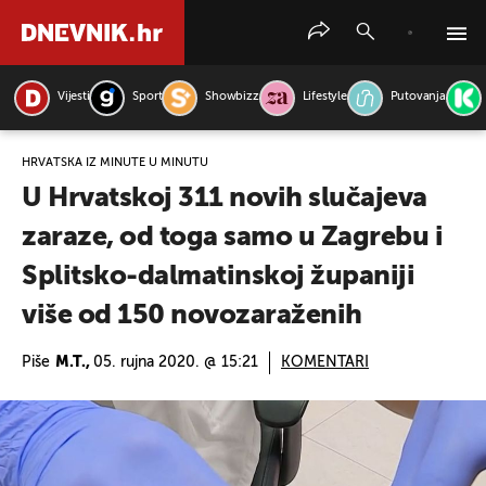
Vijesti
Sport
Showbizz
Lifestyle
Putovanja
PRETRAŽITE VIJESTI
HRVATSKA IZ MINUTE U MINUTU
U Hrvatskoj 311 novih slučajeva
zaraze, od toga samo u Zagrebu i
Splitsko-dalmatinskoj županiji
više od 150 novozaraženih
Piše
M.T.,
05. rujna 2020. @ 15:21
KOMENTARI