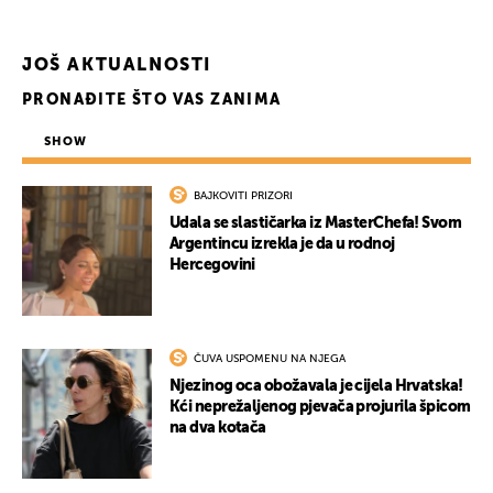
JOŠ AKTUALNOSTI
PRONAĐITE ŠTO VAS ZANIMA
SHOW
BAJKOVITI PRIZORI
Udala se slastičarka iz MasterChefa! Svom
Argentincu izrekla je da u rodnoj
Hercegovini
ČUVA USPOMENU NA NJEGA
Njezinog oca obožavala je cijela Hrvatska!
Kći neprežaljenog pjevača projurila špicom
na dva kotača