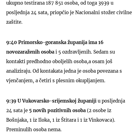
ukupno testirana 187 851 osoba, od toga 3939 u
posljednja 24 sata, priopćio je Nacionalni stožer civilne
zaštite.
UKLJUČITE NOTIFIKACIJE
9:40
Primorsko-goranska županija ima 16
novozaraženih osoba
i 5 ozdravljenih. Sedam su
kontakti predhodno oboljelih osoba,a osam još
analiziraju. Od kontakata jedna je osoba povezana s
vjenčanjem, a četiri s plesnim okupljanjem.
9:39
U Vukovarsko-srijemskoj županiji
u posljednja
24 sata je
5 novih pozitivnih osoba
(2 osobe iz
Bošnjaka, 1 iz Iloka, 1 iz Štitara i 1 iz Vinkovaca).
Preminulih osoba nema.