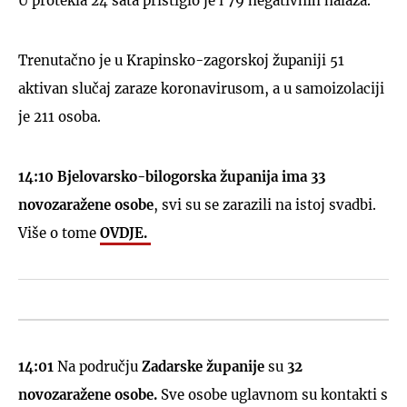
U protekla 24 sata pristiglo je i 79 negativnih nalaza.
Trenutačno je u Krapinsko-zagorskoj županiji 51
aktivan slučaj zaraze koronavirusom, a u samoizolaciji
je 211 osoba.
14:10 Bjelovarsko-bilogorska županija ima 33
novozaražene osobe
, svi su se zarazili na istoj svadbi.
Više o tome
OVDJE.
14:01
Na području
Zadarske županije
su
32
novozaražene osobe.
Sve osobe uglavnom su kontakti s