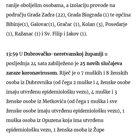
ranije oboljelim osobama, a izolaciju provode na
području Grada Zadra (22), Grada Biograda (1) te općina
Bibinje(1), Galovac(1), Gračac (1), Kolan (3), Posedarje
(1), Ražanac (1) i Sv. Filip i Jakov (1).
13:59
U
Dubrovačko-neretvanskoj županiji
u
posljednja 24 sata zabilježeno je
25 novih slučajeva
zaraze koronavirusom.
Riječ je o 7 muških i 8 ženskih
osoba iz Dubrovnika (od čega 2 muške i 4 ženske osobe
imaju utvrđenu epidemiološku vezu), 4 muške i 3
ženske osobe iz Metkovića (od čega 1 muška i sve
ženske osobe imaju utvrđenu epidemiološku vezu), 1
muška osoba iz Opuzena koja ima utvrđenu
epidemiološku vezu, 1 ženska osoba iz Župe