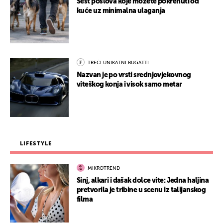
Šest poslova koje možete pokrenuti od
kuće uz minimalna ulaganja
TREĆI UNIKATNI BUGATTI
Nazvan je po vrsti srednjovjekovnog
viteškog konja i visok samo metar
LIFESTYLE
MIKROTREND
Sinj, alkari i dašak dolce vite: Jedna haljina
pretvorila je tribine u scenu iz talijanskog
filma