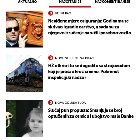
AKTUALNO
NAJČITANIJE
NAJKOMENTIRANIJE
VELIKI PAD
Neviđene mjere osiguranja: Godinama se
skrivao i gradio carstvo, a sada su za
njegovo izručenje naručili posebno vozilo
NOVI INCIDENT NA PRUZI
HŽ otkrio što se dogodilo sa strojovođom
koji je prošao kroz crveno: Pokrenut
inspekcijski nadzor
NOVA ODLUKA SUDA
Slučaj pun propusta: Smanjuje se broj
optuženih za otmicu i ubojstvo male Danke