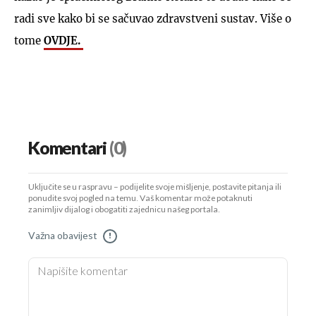
radi sve kako bi se sačuvao zdravstveni sustav. Više o
tome
OVDJE.
Komentari
(0)
Uključite se u raspravu – podijelite svoje mišljenje, postavite pitanja ili
ponudite svoj pogled na temu. Vaš komentar može potaknuti
zanimljiv dijalog i obogatiti zajednicu našeg portala.
Važna obavijest
!