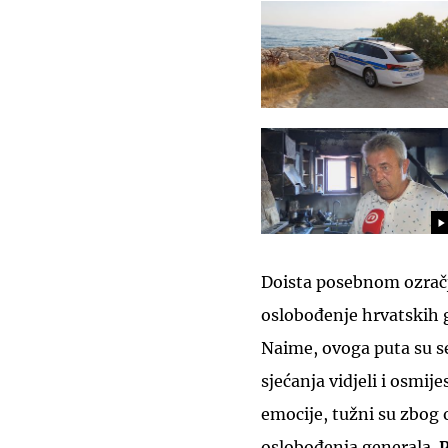
Doista posebnom ozračj
oslobođenje hrvatskih 
Naime, ovoga puta su se
sjećanja vidjeli i osmije
emocije, tužni su zbog o
oslobođenja generala.
P