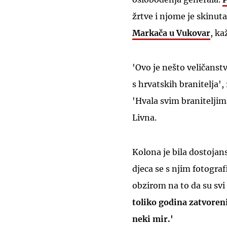
žrtve i njome je skinut
Markača u Vukovar
, ka
'Ovo je nešto veličanst
s hrvatskih branitelja',
'Hvala svim braniteljim
Livna.
Kolona je bila dostojan
djeca se s njim fotogra
obzirom na to da su svi
toliko godina zatvoreni
neki mir.'