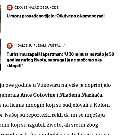
ČEKA SE NALAZ OBDUKCIJE
U moru pronađeno tijelo: Otkriveno o kome se radi
"I DALJE SU PLESALI, VRIŠTALI..."
Turisti mu zapalili apartman: "U 30 minuta nestalo je 50
godina našeg života, supruga i ja ne možemo oka
sklopiti"
u ove godine u Vukovaru najviše je doprinijelo
generala
Ante Gotovine
i
Mladena Markača
.
 na licima mnogih koji su sudjelovali u Koloni
si. Našoj su reporterki rekli da im se miješaju
nih koji su izgubili živote, ali sretni zbog
resuda je
, kažu, simbolična satisfakcija za sve