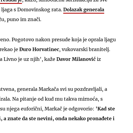
a ljaga s Domovinskog rata.
Dolazak generala
žu, puno im znači.
veno. Pogotovo nakon presude koja je oprala ljagu
 rekao je
Đuro Horvatinec
, vukovarski branitelj.
UKLJUČITE NOTIFIKACIJE
a Livno je uz njih', kaže
Davor Milanović
iz
stvena, generala Markača svi su pozdravljali, a
firala. Na pitanje od kud mu takva mirnoća, s
 su njega euforični, Markač je odgovorio:
'Kad ste
, a znate da ste nevini, onda nekako pronađete i