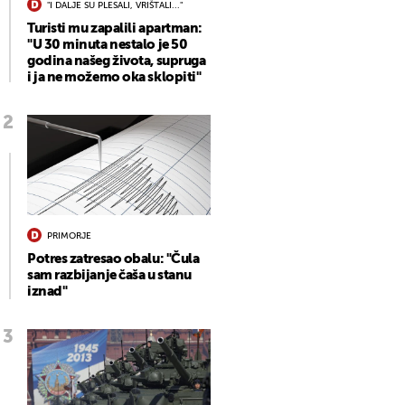
"I DALJE SU PLESALI, VRIŠTALI..."
Turisti mu zapalili apartman:
"U 30 minuta nestalo je 50
godina našeg života, supruga
i ja ne možemo oka sklopiti"
PRIMORJE
Potres zatresao obalu: "Čula
sam razbijanje čaša u stanu
iznad"