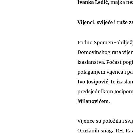
Ivanka Ledić
, majka ne
Vijenci, svijeće i ruže 
Podno Spomen-obilježj
Domovinskog rata vijenc
izaslanstva. Počast po
polaganjem vijenca i pa
Ivo Josipović
, te izasl
predsjednikom Josipom 
Milanovićem
.
Vijence su položila i sv
Oružanih snaga RH, Ravn