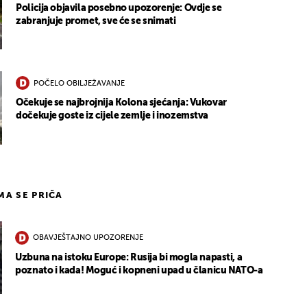
Policija objavila posebno upozorenje: Ovdje se
zabranjuje promet, sve će se snimati
POČELO OBILJEŽAVANJE
Očekuje se najbrojnija Kolona sjećanja: Vukovar
dočekuje goste iz cijele zemlje i inozemstva
IMA SE PRIČA
OBAVJEŠTAJNO UPOZORENJE
Uzbuna na istoku Europe: Rusija bi mogla napasti, a
poznato i kada! Moguć i kopneni upad u članicu NATO-a