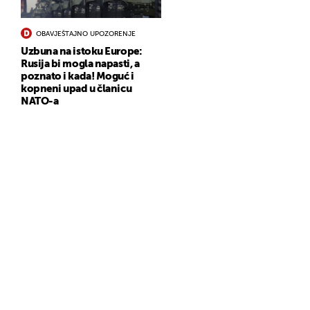
OBAVJEŠTAJNO UPOZORENJE
Uzbuna na istoku Europe:
Rusija bi mogla napasti, a
poznato i kada! Moguć i
kopneni upad u članicu
NATO-a