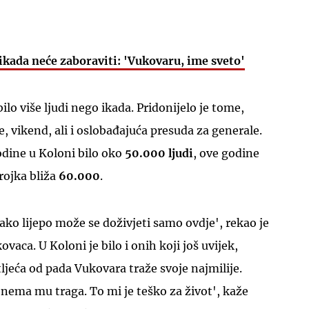
ikada neće zaboraviti: 'Vukovaru, ime sveto'
ilo više ljudi nego ikada. Pridonijelo je tome,
e, vikend, ali i oslobađajuća presuda za generale.
odine u Koloni bilo oko
50.000 ljudi
, ove godine
brojka bliža
60.000
.
ko lijepo može se doživjeti samo ovdje', rekao je
ovaca. U Koloni je bilo i onih koji još uvijek,
ljeća od pada Vukovara traže svoje najmilije.
 nema mu traga. To mi je teško za život', kaže