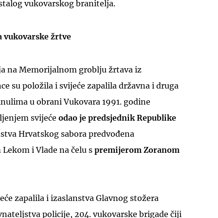
stalog vukovarskog branitelja.
za vukovarske žrtve
a na Memorijalnom groblju žrtava iz
e su položila i svijeće zapalila državna i druga
ginulima u obrani Vukovara 1991. godine
ljenjem svijeće
odao je predsjednik Republike
anstva Hrvatskog sabora predvođena
Lekom i Vlade na čelu s
premijerom Zoranom
ijeće zapalila i izaslanstva Glavnog stožera
ateljstva policije, 204. vukovarske brigade čiji