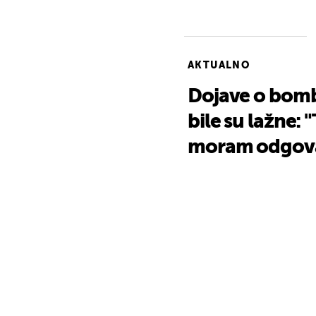
AKTUALNO
Dojave o bom
bile su lažne: 
moram odgovara