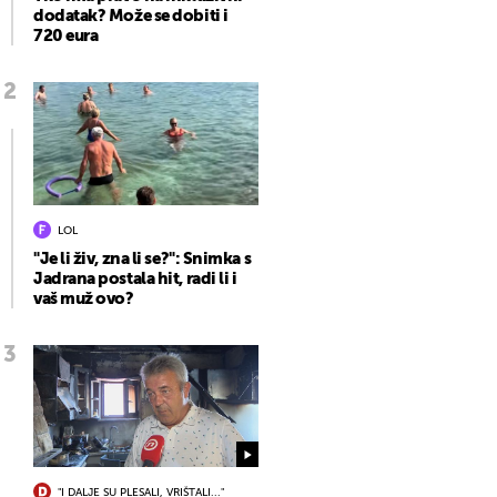
dodatak? Može se dobiti i
720 eura
LOL
"Je li živ, zna li se?": Snimka s
Jadrana postala hit, radi li i
vaš muž ovo?
"I DALJE SU PLESALI, VRIŠTALI..."