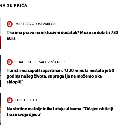
IMA SE PRIČA
IMAŠ PRAVO, OSTVARI GA!
Tko ima pravo na inkluzivni dodatak? Može se dobiti i 720
eura
"I DALJE SU PLESALI, VRIŠTALI..."
Turisti mu zapalili apartman: "U 30 minuta nestalo je 50
godina našeg života, supruga i ja ne možemo oka
sklopiti"
KAOS U CEUTI
Na stotine maloljetnika lutaju ulicama: "Očajne obitelji
traže svoju djecu"