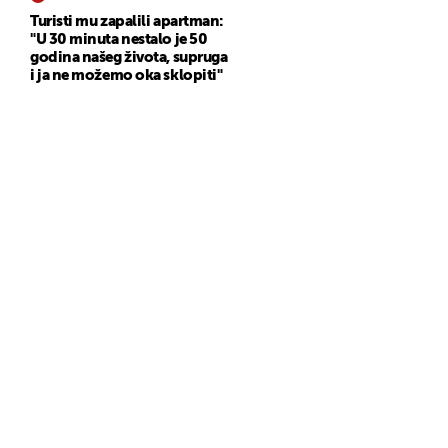
Turisti mu zapalili apartman:
"U 30 minuta nestalo je 50
godina našeg života, supruga
i ja ne možemo oka sklopiti"