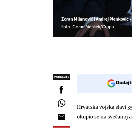
Zoran Milanović i Andrej Plenković -
Foto: Goran Mehkek/Cropix
PODIJELITE
Dodajt
Hrvatska vojska slavi 3
okupio se na svečanoj a