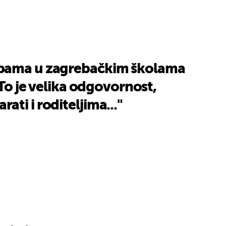
2
bama u zagrebačkim školama
UKLJUČITE NOTIFIKACIJE
"To je velika odgovornost,
ti i roditeljima..."