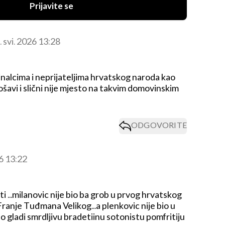
Prijavite se
. svi. 2026 13:28
inalcima i neprijateljima hrvatskog naroda kao
rošavi i slični nije mjesto na takvim domovinskim
ODGOVORITE
26 13:22
i ...milanovic nije bio ba grob u prvog hrvatskog
ranje Tuđmana Velikog...a plenkovic nije bio u
ato gladi smrdljivu bradetiinu sotonistu pomfritiju