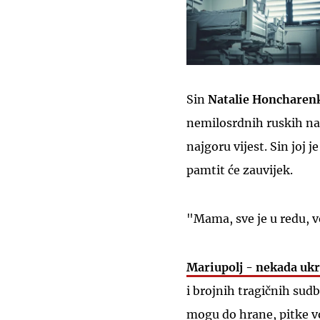
Sin
Natalie Honcharen
nemilosrdnih ruskih nap
najgoru vijest. Sin joj j
pamtit će zauvijek.
"Mama, sve je u redu, vol
Mariupolj - nekada ukra
i brojnih tragičnih sudb
mogu do hrane, pitke v