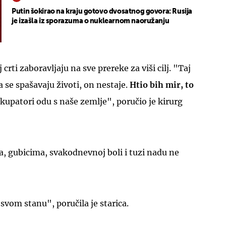
Putin šokirao na kraju gotovo dvosatnog govora: Rusija
je izašla iz sporazuma o nuklearnom naoružanju
j crti zaboravljaju na sve prereke za viši cilj. "Taj
 se spašavaju životi, on nestaje.
Htio bih mir, to
okupatori odu s naše zemlje", poručio je kirurg
 gubicima, svakodnevnoj boli i tuzi nadu ne
svom stanu", poručila je starica.