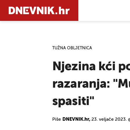
PRETRAŽIT
TUŽNA OBLJETNICA
Njezina kći po
razaranja: "Mu
spasiti"
Piše
DNEVNIK.hr,
23. veljače 2023. 