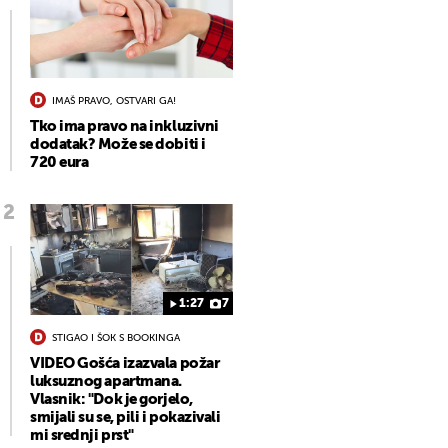
IMAŠ PRAVO, OSTVARI GA!
Tko ima pravo na inkluzivni
dodatak? Može se dobiti i
720 eura
1:27
7
STIGAO I ŠOK S BOOKINGA
VIDEO Gošća izazvala požar
luksuznog apartmana.
Vlasnik: "Dok je gorjelo,
smijali su se, pili i pokazivali
mi srednji prst"