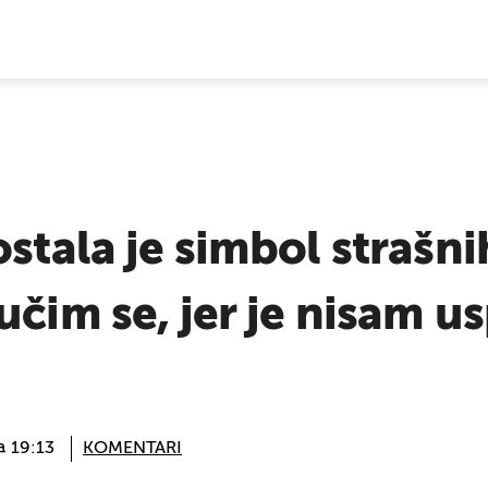
E VIJESTI
stala je simbol strašnih
čim se, jer je nisam usp
@ 19:13
KOMENTARI