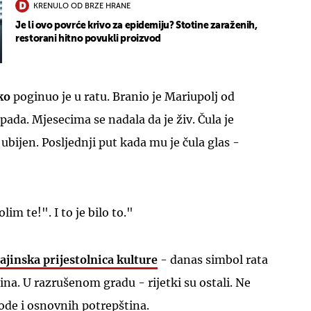
KRENULO OD BRZE HRANE
Je li ovo povrće krivo za epidemiju? Stotine zaraženih,
restorani hitno povukli proizvod
ko
poginuo je u ratu. Branio je Mariupolj od
ada. Mjesecima se nadala da je živ. Čula je
e ubijen. Posljednji put kada mu je čula glas -
im te!". I to je bilo to."
jinska prijestolnica kulture
- danas simbol rata
ina. U razrušenom gradu - rijetki su ostali. Ne
ode i osnovnih potrepština.