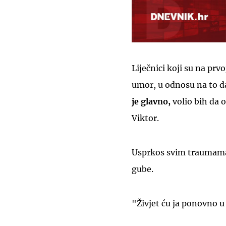
Liječnici koji su na prvo
umor, u odnosu na to da
je glavno,
volio bih da 
Viktor.
Usprkos svim traumama,
gube.
"Živjet ću ja ponovno u 