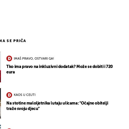
2
IMA SE PRIČA
IMAŠ PRAVO, OSTVARI GA!
Tko ima pravo na inkluzivni dodatak? Može se dobiti i 720
eura
KAOS U CEUTI
Na stotine maloljetnika lutaju ulicama: "Očajne obitelji
traže svoju djecu"