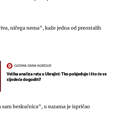
iva, ničega nema", kaže jedna od preostalih
UKLJUČITE NOTIFIKACIJE
GODINA DANA AGRESIJE
Velika analiza rata u Ukrajini: Tko pobjeđuje i što će se
sljedeće dogoditi?
 sam beskućnica", u suzama je ispričao