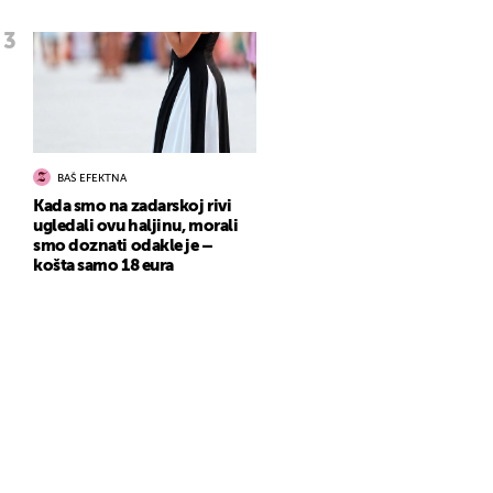
BAŠ EFEKTNA
Kada smo na zadarskoj rivi
ugledali ovu haljinu, morali
smo doznati odakle je –
košta samo 18 eura