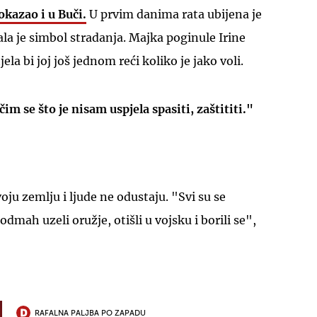
okazao i u Buči.
U prvim danima rata ubijena je
ala je simbol stradanja. Majka poginule Irine
jela bi joj još jednom reći koliko je jako voli.
im se što je nisam uspjela spasiti, zaštititi."
oju zemlju i ljude ne odustaju. "Svi su se
 odmah uzeli oružje, otišli u vojsku i borili se",
RAFALNA PALJBA PO ZAPADU