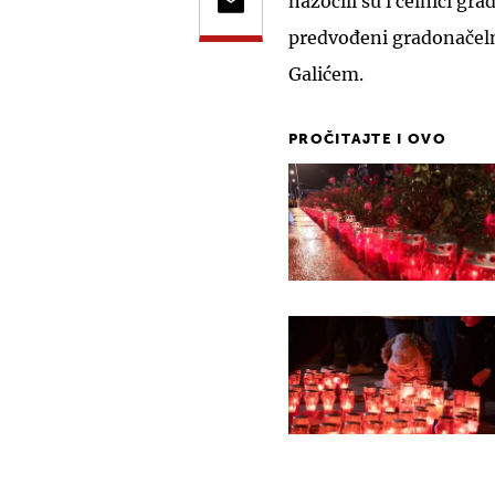
nazočili su i čelnici g
predvođeni gradonače
Galićem.
PROČITAJTE I OVO