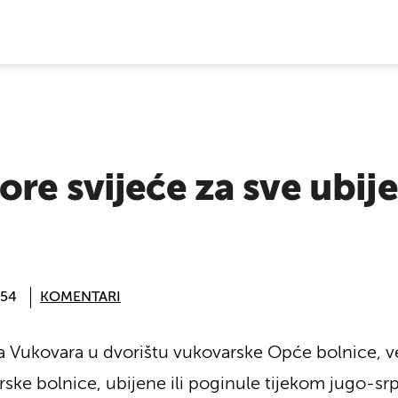
E VIJESTI
re svijeće za sve ubije
:54
KOMENTARI
 Vukovara u dvorištu vukovarske Opće bolnice, ve
arske bolnice, ubijene ili poginule tijekom jugo-