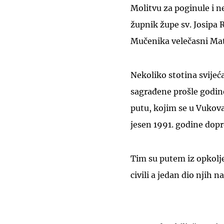
Molitvu za poginule i n
župnik župe sv. Josipa R
Mučenika velečasni Mat
Nekoliko stotina svijeć
sagrađene prošle godin
putu, kojim se u Vukov
jesen 1991. godine dop
Tim su putem iz opkoljen
civili a jedan dio njih