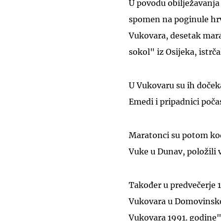
U povodu obilježavanja 
spomen na poginule hrva
Vukovara, desetak mara
sokol" iz Osijeka, istr
U Vukovaru su ih doček
Emedi i pripadnici poča
Maratonci su potom ko
Vuke u Dunav, položili vi
Također u predvečerje 1
Vukovara u Domovinskom
Vukovara 1991. godine",