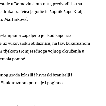
estale u Domovinskom ratu, predvodili su su
adnika fra Ivica Jagodić te župnik župe Kraljice
o Martinković.
a-lampiona zapaljeno je i kod kapelice
UKLJUČITE NOTIFIKACIJE
e uz vukovarsku obilaznicu, na tzv. kukuruznom
ar tijekom tromjesečnoga vojnog okruženja u
remala pomoć.
og grada izlazili i hrvatski branitelji i
 na "kukuruznom putu" je i poginuo.