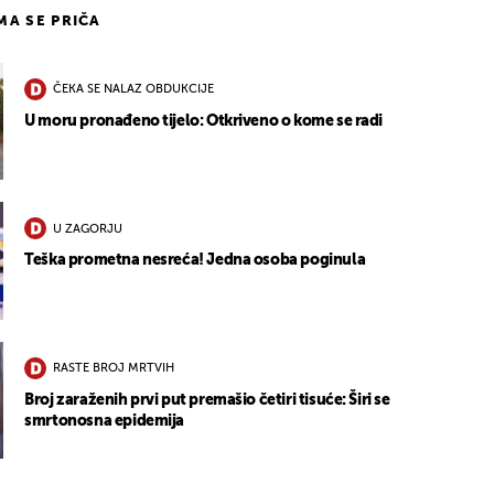
IMA SE PRIČA
ČEKA SE NALAZ OBDUKCIJE
U moru pronađeno tijelo: Otkriveno o kome se radi
U ZAGORJU
Teška prometna nesreća! Jedna osoba poginula
RASTE BROJ MRTVIH
Broj zaraženih prvi put premašio četiri tisuće: Širi se
smrtonosna epidemija