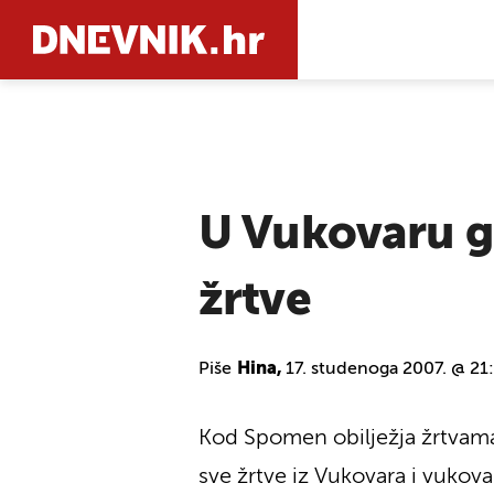
PRETRAŽIT
U Vukovaru go
žrtve
Piše
Hina,
17. studenoga 2007. @ 21
Kod Spomen obilježja žrtvama
sve žrtve iz Vukovara i vukov