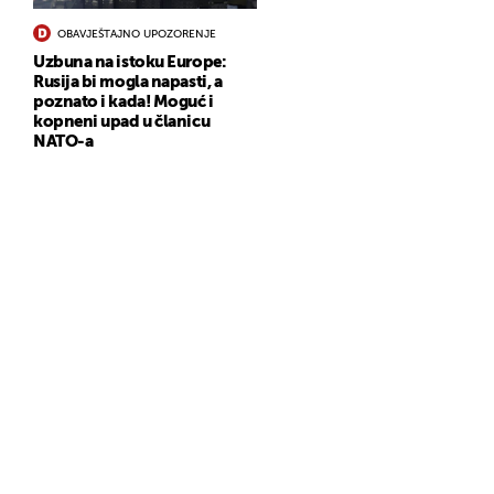
OBAVJEŠTAJNO UPOZORENJE
Uzbuna na istoku Europe:
Rusija bi mogla napasti, a
poznato i kada! Moguć i
kopneni upad u članicu
NATO-a