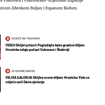
rada Vukovara i Vukovarsko-srijemske županije
lnicom Zdenkom Buljan i županom Božom
SVIJEĆE NA TRGOVIMA
VIDEO Dirljivi prizori: Pogledajte kako gradovi diljem
Hrvatske odaju počast Vukovaru i Škabrnji
32 GODINE NAKON
VELIKA GALERIJA Dirljive scene diljem Hrvatske: Pale se
svijeće uoči Dana sjećanja