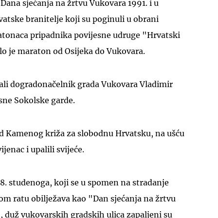
Dana sjećanja na žrtvu Vukovara 1991. i u
tske branitelje koji su poginuli u obrani
tonaca pripadnika povijesne udruge "Hrvatski
čalo je maraton od Osijeka do Vukovara.
ali dogradonačelnik grada Vukovara Vladimir
sne Sokolske garde.
d Kamenog križa za slobodnu Hrvatsku, na ušću
jenac i upalili svijeće.
8. studenoga, koji se u spomen na stradanje
 ratu obilježava kao "Dan sjećanja na žrtvu
 duž vukovarskih gradskih ulica zapaljeni su