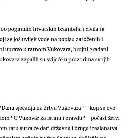
0 poginulih hrvatskih branitelja i civila te
ji se još uvijek vode na popisu zatočenih i
ubi upravo u ratnom Vukovara, brojni građani
nkovaca zapalili su svijeće u prozorima svojih
"Dana sjećanja na žrtvu Vukovara" - koji se ove
om "U Vukovar za istinu i pravdu" - počast žrtvi
 ratu sutra će dati državna i druga izaslanstva