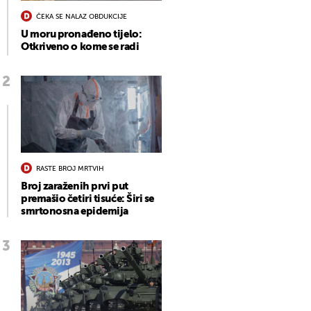
ČEKA SE NALAZ OBDUKCIJE
U moru pronađeno tijelo:
Otkriveno o kome se radi
RASTE BROJ MRTVIH
Broj zaraženih prvi put
premašio četiri tisuće: Širi se
smrtonosna epidemija