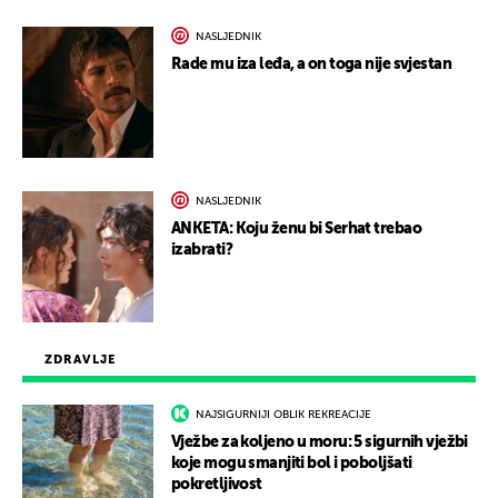
NASLJEDNIK
Rade mu iza leđa, a on toga nije svjestan
NASLJEDNIK
ANKETA: Koju ženu bi Serhat trebao
izabrati?
ZDRAVLJE
NAJSIGURNIJI OBLIK REKREACIJE
Vježbe za koljeno u moru: 5 sigurnih vježbi
koje mogu smanjiti bol i poboljšati
pokretljivost