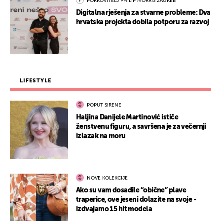
POKROVITELJ PHILIP MORRIS ZAGREB
Digitalna rješenja za stvarne probleme: Dva
hrvatska projekta dobila potporu za razvoj
LIFESTYLE
POPUT SIRENE
Haljina Danijele Martinović ističe
ženstvenu figuru, a savršena je za večernji
izlazak na moru
NOVE KOLEKCIJE
Ako su vam dosadile “obične” plave
traperice, ove jeseni dolazite na svoje -
izdvajamo 15 hit modela