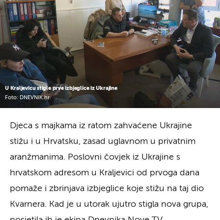
U Kraljevicu stigle prve izbjeglice iz Ukrajine
Foto: DNEVNIK.hr
Djeca s majkama iz ratom zahvaćene Ukrajine
stižu i u Hrvatsku, zasad uglavnom u privatnim
aranžmanima. Poslovni čovjek iz Ukrajine s
hrvatskom adresom u Kraljevici od prvoga dana
pomaže i zbrinjava izbjeglice koje stižu na taj dio
Kvarnera. Kad je u utorak ujutro stigla nova grupa,
posjetila ih je ekipa Dnevnika Nove TV.