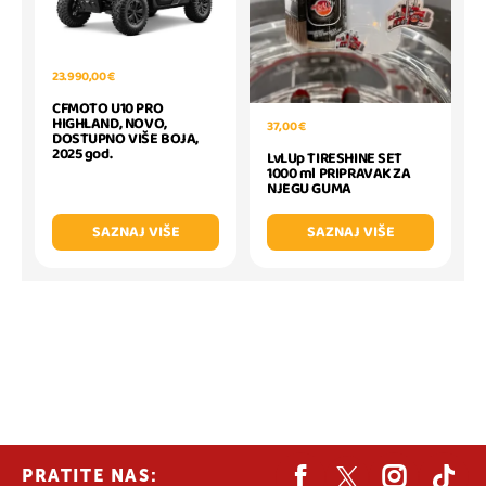
23.990,00 €
CFMOTO U10 PRO
HIGHLAND, NOVO,
37,00 €
DOSTUPNO VIŠE BOJA,
2025 god.
LvLUp TIRESHINE SET
1000 ml PRIPRAVAK ZA
NJEGU GUMA
SAZNAJ VIŠE
SAZNAJ VIŠE
PRATITE NAS: