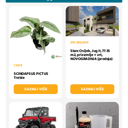
207.500,00 €
Stan: Osijek, Jug II, 77.15
m2, prizemlje + vrt,
NOVOGRADNJA (prodaja)
7,00 €
SCINDAPSUS PICTUS
Trebie
SAZNAJ VIŠE
SAZNAJ VIŠE