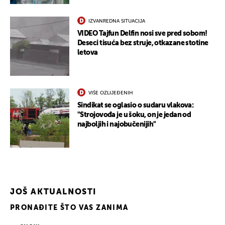
IZVANREDNA SITUACIJA
VIDEO Tajfun Delfin nosi sve pred sobom!
Deseci tisuća bez struje, otkazane stotine
letova
VIŠE OZLIJEĐENIH
Sindikat se oglasio o sudaru vlakova:
"Strojovođa je u šoku, on je jedan od
najboljih i najobučenijih"
JOŠ AKTUALNOSTI
PRONAĐITE ŠTO VAS ZANIMA