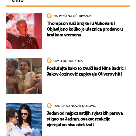
SHOW
NADMAŠENA OČEKIVANJA
Thompson ruši brojke i u Vukovaru!
Objavljeno koliko je ulaznica prodano u
kratkom vremenu
SAMO DOBRA PISMA
Poslušajte kako to zvuči kad Nina Badrić i
Jakov Jozinović zapjevaju Oliverov hit!
"KAO DA SU NOVAK ĐOKOVIĆ"
Jedan od najpoznatijih svjetskih parova
stigao na Jadran, ovakve reakcije
vjerojatno nisu očekivali