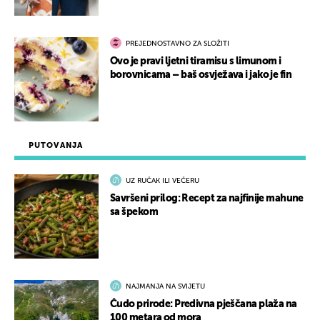
PREJEDNOSTAVNO ZA SLOŽITI
Ovo je pravi ljetni tiramisu s limunom i
borovnicama – baš osvježava i jako je fin
PUTOVANJA
UZ RUČAK ILI VEČERU
Savršeni prilog: Recept za najfinije mahune
sa špekom
NAJMANJA NA SVIJETU
Čudo prirode: Predivna pješčana plaža na
100 metara od mora