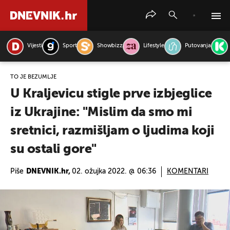
Vijesti
Sport
Showbizz
Lifestyle
Putovanja
PRETRAŽITE VIJESTI
TO JE BEZUMLJE
U Kraljevicu stigle prve izbjeglice
iz Ukrajine: "Mislim da smo mi
sretnici, razmišljam o ljudima koji
su ostali gore"
Piše
DNEVNIK.hr,
02. ožujka 2022. @ 06:36
KOMENTARI