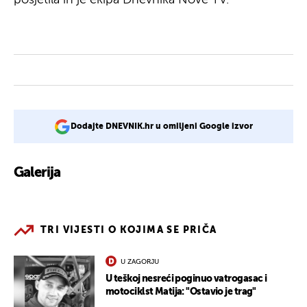
Dodajte DNEVNIK.hr u omiljeni Google izvor
Galerija
1
TRI VIJESTI O KOJIMA SE PRIČA
U ZAGORJU
U teškoj nesreći poginuo vatrogasac i
motociklst Matija: "Ostavio je trag"