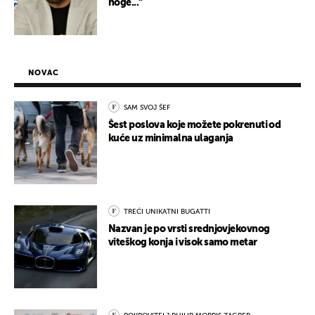
noge..."
NOVAC
SAM SVOJ ŠEF
Šest poslova koje možete pokrenuti od
kuće uz minimalna ulaganja
TREĆI UNIKATNI BUGATTI
Nazvan je po vrsti srednjovjekovnog
viteškog konja i visok samo metar