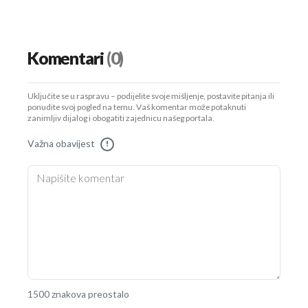
Komentari
(0)
Uključite se u raspravu – podijelite svoje mišljenje, postavite pitanja ili
ponudite svoj pogled na temu. Vaš komentar može potaknuti
zanimljiv dijalog i obogatiti zajednicu našeg portala.
Važna obavijest
!
1500 znakova preostalo