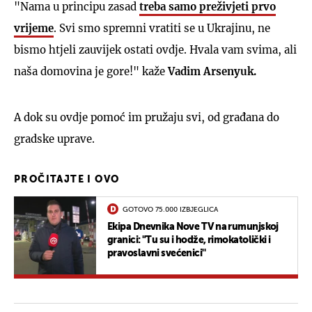
"Nama u principu zasad
treba samo preživjeti prvo
vrijeme
. Svi smo spremni vratiti se u Ukrajinu, ne
bismo htjeli zauvijek ostati ovdje. Hvala vam svima, ali
naša domovina je gore!" kaže
Vadim Arsenyuk.
A dok su ovdje pomoć im pružaju svi, od građana do
gradske uprave.
PROČITAJTE I OVO
GOTOVO 75.000 IZBJEGLICA
Ekipa Dnevnika Nove TV na rumunjskoj
granici: "Tu su i hodže, rimokatolički i
pravoslavni svećenici''