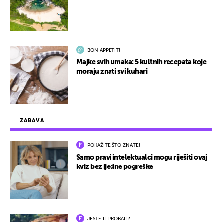
BON APPETIT!
Majke svih umaka: 5 kultnih recepata koje
moraju znati svi kuhari
ZABAVA
POKAŽITE ŠTO ZNATE!
Samo pravi intelektualci mogu riješiti ovaj
kviz bez ijedne pogreške
JESTE LI PROBALI?