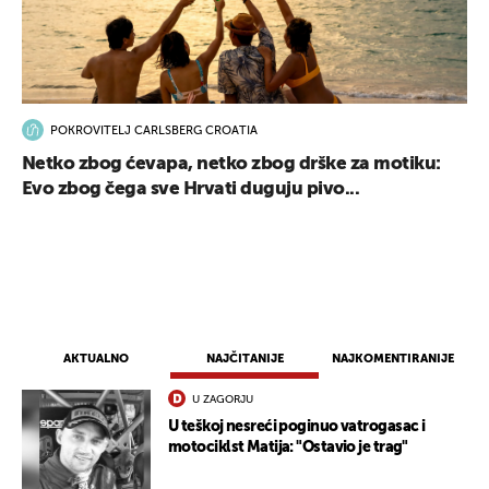
POKROVITELJ CARLSBERG CROATIA
Netko zbog ćevapa, netko zbog drške za motiku:
Evo zbog čega sve Hrvati duguju pivo...
AKTUALNO
NAJČITANIJE
NAJKOMENTIRANIJE
U ZAGORJU
U teškoj nesreći poginuo vatrogasac i
motociklst Matija: "Ostavio je trag"
UKLJUČITE NOTIFIKACIJE