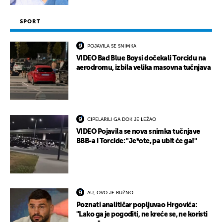
SPORT
POJAVILA SE SNIMKA
VIDEO Bad Blue Boysi dočekali Torcidu na
aerodromu, izbila velika masovna tučnjava
CIPELARILI GA DOK JE LEŽAO
VIDEO Pojavila se nova snimka tučnjave
BBB-a i Torcide: "Je*ote, pa ubit će ga!"
AU, OVO JE RUŽNO
Poznati analitičar popljuvao Hrgovića:
"Lako ga je pogoditi, ne kreće se, ne koristi