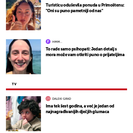
Turisticu oduševila ponuda u Primoštenu:
"Oni su puno pametniji od nas"
HMM…
To rade samo psihopati: Jedan detalj s
mora može vam otkriti puno o prijateljima
TV
DALEKI GRAD
Ima tek šest godina, a već je jedan od
najnagrađivanijih dječjih glumaca