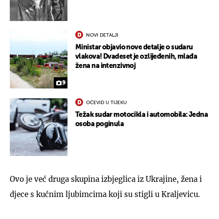
NOVI DETALJI
Ministar objavio nove detalje o sudaru
vlakova! Dvadeset je ozlijeđenih, mlađa
žena na intenzivnoj
9
OČEVID U TIJEKU
Težak sudar motocikla i automobila: Jedna
osoba poginula
Ovo je već druga skupina izbjeglica iz Ukrajine, žena i
djece s kućnim ljubimcima koji su stigli u Kraljevicu.