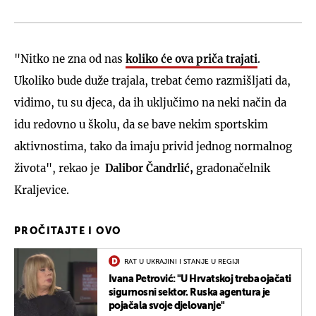
"Nitko ne zna od nas
koliko će ova priča trajati
.
Ukoliko bude duže trajala, trebat ćemo razmišljati da,
vidimo, tu su djeca, da ih uključimo na neki način da
idu redovno u školu, da se bave nekim sportskim
aktivnostima, tako da imaju privid jednog normalnog
života", rekao je
Dalibor Čandrlić,
gradonačelnik
Kraljevice.
PROČITAJTE I OVO
RAT U UKRAJINI I STANJE U REGIJI
Ivana Petrović: "U Hrvatskoj treba ojačati
sigurnosni sektor. Ruska agentura je
pojačala svoje djelovanje"