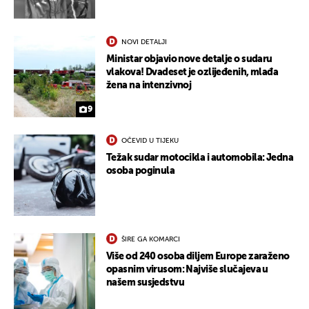
NOVI DETALJI
Ministar objavio nove detalje o sudaru
vlakova! Dvadeset je ozlijeđenih, mlađa
žena na intenzivnoj
9
OČEVID U TIJEKU
Težak sudar motocikla i automobila: Jedna
osoba poginula
ŠIRE GA KOMARCI
Više od 240 osoba diljem Europe zaraženo
opasnim virusom: Najviše slučajeva u
našem susjedstvu