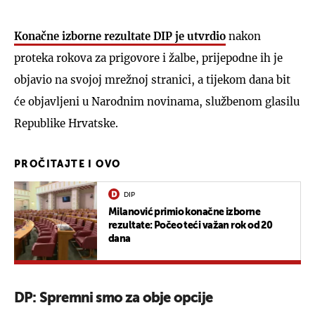
Konačne izborne rezultate DIP je utvrdio
nakon
proteka rokova za prigovore i žalbe, prijepodne ih je
objavio na svojoj mrežnoj stranici, a tijekom dana bit
će objavljeni u Narodnim novinama, službenom glasilu
Republike Hrvatske.
PROČITAJTE I OVO
DIP
Milanović primio konačne izborne
rezultate: Počeo teći važan rok od 20
dana
DP: Spremni smo za obje opcije