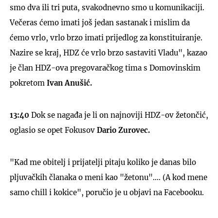
smo dva ili tri puta, svakodnevno smo u komunikaciji.
Večeras ćemo imati još jedan sastanak i mislim da
ćemo vrlo, vrlo brzo imati prijedlog za konstituiranje.
Nazire se kraj, HDZ će vrlo brzo sastaviti Vladu", kazao
UKLJUČITE NOTIFIKACIJE
je član HDZ-ova pregovaračkog tima s Domovinskim
pokretom
Ivan
Anušić.
13:40
Dok se nagađa je li on najnoviji HDZ-ov žetončić,
oglasio se opet Fokusov
Dario Zurovec.
"Kad me obitelj i prijatelji pitaju koliko je danas bilo
pljuvačkih članaka o meni kao "žetonu".... (A kod mene
samo chill i kokice", poručio je u objavi na Facebooku.