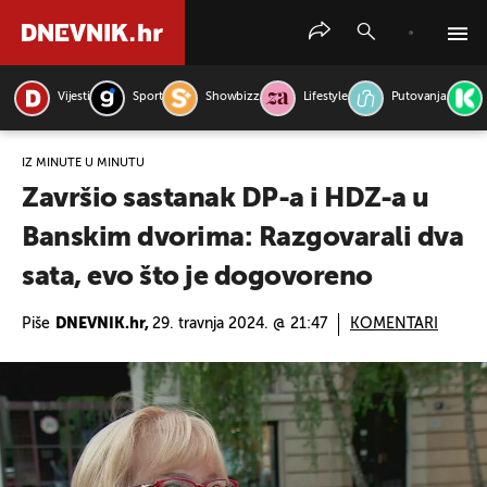
Vijesti
Sport
Showbizz
Lifestyle
Putovanja
PRETRAŽITE VIJESTI
IZ MINUTE U MINUTU
Završio sastanak DP-a i HDZ-a u
Banskim dvorima: Razgovarali dva
sata, evo što je dogovoreno
Piše
DNEVNIK.hr,
29. travnja 2024. @ 21:47
KOMENTARI