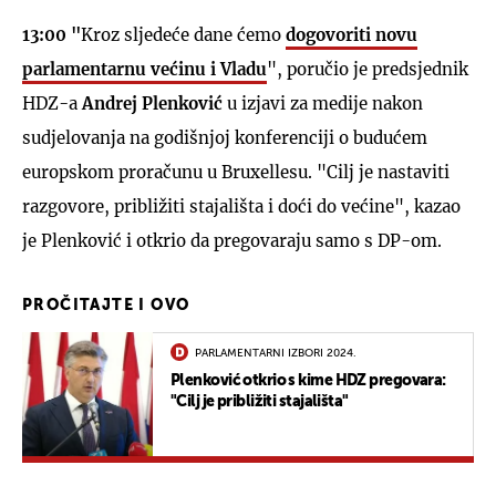
13:00 "
Kroz sljedeće dane ćemo
dogovoriti novu
parlamentarnu većinu i Vladu
", poručio je predsjednik
HDZ-a
Andrej Plenković
u izjavi za medije nakon
sudjelovanja na godišnjoj konferenciji o budućem
europskom proračunu u Bruxellesu. "Cilj je nastaviti
razgovore, približiti stajališta i doći do većine", kazao
je Plenković i otkrio da pregovaraju samo s DP-om.
PROČITAJTE I OVO
PARLAMENTARNI IZBORI 2024.
Plenković otkrio s kime HDZ pregovara:
"Cilj je približiti stajališta"