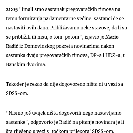
21:05
"Imali smo sastanak pregovaračkih timova na
temu formiranja parlamentarne većine, sastanci će se
nastaviti ovih dana. Približavamo neke stavove, da li su
se približili ili nisu, o tom-potom", izjavio je
Mario
Radić
iz Domovinskog pokreta novinarima nakon
sastanka dvaju pregovaračkih timova, DP-a i HDZ-a, u
Banskim dvorima.
Također je rekao da nije dogovoreno ništa ni u vezi sa
SDSS-om.
"Nismo još uvijek ništa dogovorili nego nastavljamo
sastanke", odgovorio je Radić na pitanje novinara je li
šta riješeno u vezi s 'točkom prijepora' SDSS-om.