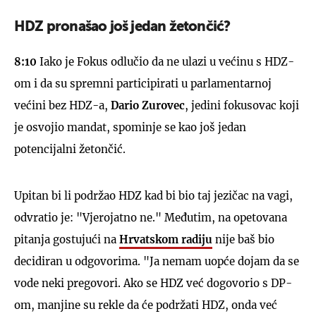
HDZ pronašao još jedan žetončić?
8:10
Iako je Fokus odlučio da ne ulazi u većinu s HDZ-
om i da su spremni participirati u parlamentarnoj
većini bez HDZ-a,
Dario Zurovec
, jedini fokusovac koji
je osvojio mandat, spominje se kao još jedan
potencijalni žetončić.
Upitan bi li podržao HDZ kad bi bio taj jezičac na vagi,
odvratio je: "Vjerojatno ne." Međutim, na opetovana
pitanja gostujući na
Hrvatskom radiju
nije baš bio
decidiran u odgovorima. "Ja nemam uopće dojam da se
vode neki pregovori. Ako se HDZ već dogovorio s DP-
om, manjine su rekle da će podržati HDZ, onda već