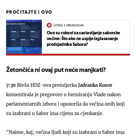
PROČITAJTE I OVO
UTRKA S VREMENOM
Ovo su rokovi za sastavljanje saborske
većine: Što ako ne uspije izglasavanje
predsjednika Sabora?
Žetončića ni ovaj put neće manjkati?
7:30
Bivša HDZ-ova premijerka
Jadranka Kosor
komentirala je pregovore o formiranju Vlade nakon
parlamentarnih izbora i upozorila da većina onih koji
su izabrani u Sabor ima cijenu za cjenkanje.
"Naime, kaj, većina ljudi koji su izabrani u Sabor ima