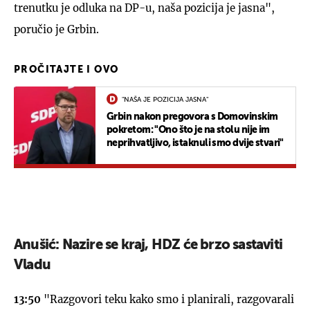
trenutku je odluka na DP-u, naša pozicija je jasna",
poručio je Grbin.
PROČITAJTE I OVO
"NAŠA JE POZICIJA JASNA"
Grbin nakon pregovora s Domovinskim
pokretom: "Ono što je na stolu nije im
neprihvatljivo, istaknuli smo dvije stvari"
Anušić: Nazire se kraj, HDZ će brzo sastaviti
Vladu
13:50
"Razgovori teku kako smo i planirali, razgovarali