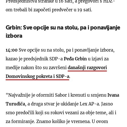
Predsjedništva stranke u 16 sati, a pregovori s HDZ-
om trebali bi započeti predvečer u 19 sati.
Grbin: Sve opcije su na stolu, pa i ponavljanje
izbora
14:00
Sve opcije su na stolu, pa i ponavljanje izbora,
kazao je predsjednik SDP-a
Peđa Grbin
u izjavi za
medije nakon što su završeni
današnji razgovori
Domovinskog pokreta i SDP-a
.
"Najvažnije je oformiti Sabor i krenuti u smjenu
Ivana
Turudića
, a druga stvar je ukidanje Lex AP-a. Jasno
smo predočili koji su rokovi vezani za obje teme, ali i
za formiranje. Znamo koliko je vremena. U ovom