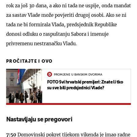
rok za još 30 dana, a ako ni tada ne uspije, onda mandat
za sastav Vlade može povjeriti drugoj osobi. Ako se ni
tada ne bi formirala Vlada, predsjednik Republike
donosi odluku o raspuštanju Sabora i imenuje
privremenu nestranačku Vladu.
PROČITAJTE I OVO
PROMJENE U BANSKIM DVORIMA
FOTO Svi hrvatski premijeri: Znate li tko
su sve bili predsjednici Vlade?
Nastavljaju se pregovori
7:50
Domovinski pokret tijekom vikenda je imao radne