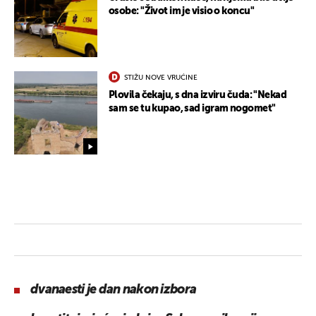
osobe: "Život im je visio o koncu"
STIŽU NOVE VRUĆINE
Plovila čekaju, s dna izviru čuda: "Nekad
sam se tu kupao, sad igram nogomet"
dvanaesti je dan nakon izbora