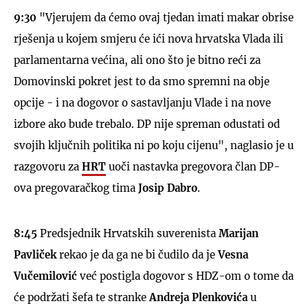
9:30
"Vjerujem da ćemo ovaj tjedan imati makar obrise
rješenja u kojem smjeru će ići nova hrvatska Vlada ili
parlamentarna većina, ali ono što je bitno reći za
Domovinski pokret jest to da smo spremni na obje
opcije - i na dogovor o sastavljanju Vlade i na nove
izbore ako bude trebalo. DP nije spreman odustati od
svojih ključnih politika ni po koju cijenu", naglasio je u
razgovoru za
HRT
uoči nastavka pregovora član DP-
ova pregovaračkog tima
Josip Dabro
.
8:45
Predsjednik Hrvatskih suverenista
Marijan
Pavliček
rekao je da ga ne bi čudilo da je
Vesna
Vučemilović
već postigla dogovor s HDZ-om o tome da
će podržati šefa te stranke
Andreja Plenkovića
u