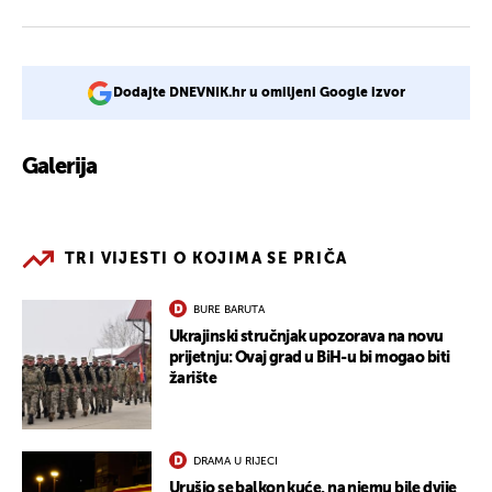
Dodajte DNEVNIK.hr u omiljeni Google izvor
Galerija
4
TRI VIJESTI O KOJIMA SE PRIČA
BURE BARUTA
Ukrajinski stručnjak upozorava na novu
prijetnju: Ovaj grad u BiH-u bi mogao biti
žarište
DRAMA U RIJECI
Urušio se balkon kuće, na njemu bile dvije