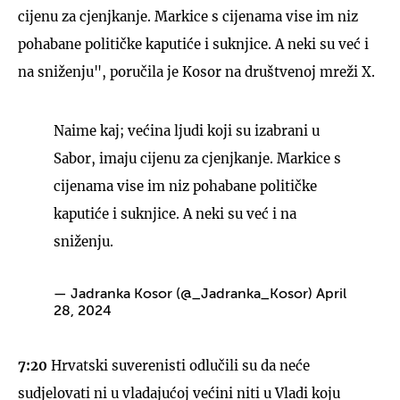
cijenu za cjenjkanje. Markice s cijenama vise im niz
pohabane političke kaputiće i suknjice. A neki su već i
na sniženju", poručila je Kosor na društvenoj mreži X.
Naime kaj; većina ljudi koji su izabrani u
Sabor, imaju cijenu za cjenjkanje. Markice s
cijenama vise im niz pohabane političke
kaputiće i suknjice. A neki su već i na
sniženju.
— Jadranka Kosor (@_Jadranka_Kosor)
April
28, 2024
7:20
Hrvatski suverenisti odlučili su da neće
sudjelovati ni u vladajućoj većini niti u Vladi koju