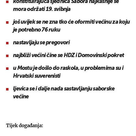
konstituirajuća sjednica Sabora najkasnije se
mora održati 19. svibnja
još uvijek se ne zna tko će oformiti većinu za koju
je potrebno 76 ruku
nastavljaju se pregovori
najbliži većini čine se HDZ i Domovinski pokret
u Mostu je došlo do raskola, u problemima su i
Hrvatski suverenisti
ljevica se i dalje nada sastavljanju saborske
većine
Tijek događanja: