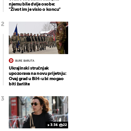
njemu bile dvije osobe:
"Život im je visio o koncu"
BURE BARUTA
Ukrajinski stručnjak
upozorava na novu prijetnju:
Ovaj grad u BiH-u bi mogao
biti žarište
3:36
22