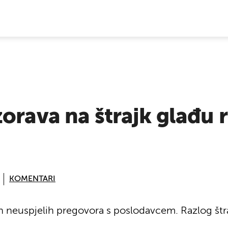
E VIJESTI
orava na štrajk glađu 
KOMENTARI
kon neuspjelih pregovora s poslodavcem. Razlog štr