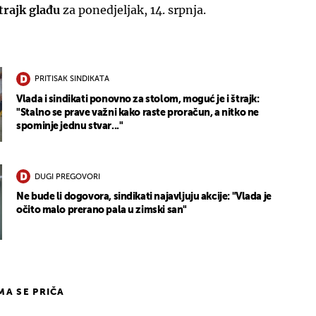
trajk glađu
za ponedjeljak, 14. srpnja.
PRITISAK SINDIKATA
Vlada i sindikati ponovno za stolom, moguć je i štrajk:
"Stalno se prave važni kako raste proračun, a nitko ne
spominje jednu stvar..."
DUGI PREGOVORI
Ne bude li dogovora, sindikati najavljuju akcije: "Vlada je
očito malo prerano pala u zimski san"
IMA SE PRIČA