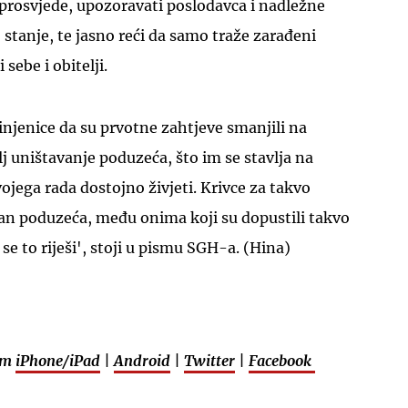
i prosvjede, upozoravati poslodavca i nadležne
 stanje, te jasno reći da samo traže zarađeni
sebe i obitelji.
injenice da su prvotne zahtjeve smanjili na
lj uništavanje poduzeća, što im se stavlja na
svojega rada dostojno živjeti. Krivce za takvo
izvan poduzeća, među onima koji su dopustili takvo
 se to riješi', stoji u pismu SGH-a. (Hina)
em
iPhone/iPad
|
Android
|
Twitter
|
Facebook