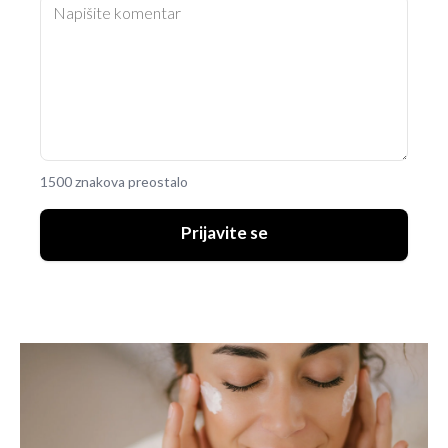
1500 znakova preostalo
Prijavite se