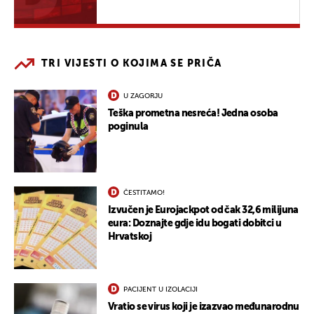
TRI VIJESTI O KOJIMA SE PRIČA
U ZAGORJU
Teška prometna nesreća! Jedna osoba
poginula
ČESTITAMO!
Izvučen je Eurojackpot od čak 32,6 milijuna
eura: Doznajte gdje idu bogati dobitci u
Hrvatskoj
PACIJENT U IZOLACIJI
Vratio se virus koji je izazvao međunarodnu