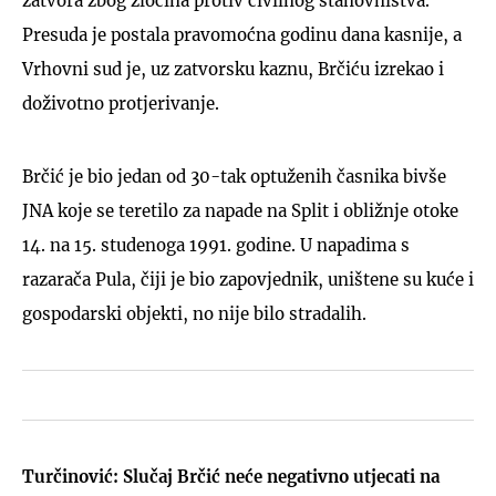
zatvora zbog zločina protiv civilnog stanovništva.
Presuda je postala pravomoćna godinu dana kasnije, a
Vrhovni sud je, uz zatvorsku kaznu, Brčiću izrekao i
doživotno protjerivanje.
Brčić je bio jedan od 30-tak optuženih časnika bivše
JNA koje se teretilo za napade na Split i obližnje otoke
14. na 15. studenoga 1991. godine. U napadima s
razarača Pula, čiji je bio zapovjednik, uništene su kuće i
gospodarski objekti, no nije bilo stradalih.
Turčinović: Slučaj Brčić neće negativno utjecati na