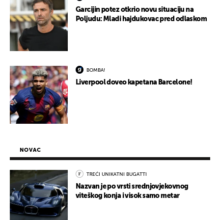
Garcijin potez otkrio novu situaciju na
Poljudu: Mladi hajdukovac pred odlaskom
BOMBA!
Liverpool doveo kapetana Barcelone!
NOVAC
TREĆI UNIKATNI BUGATTI
Nazvan je po vrsti srednjovjekovnog
viteškog konja i visok samo metar