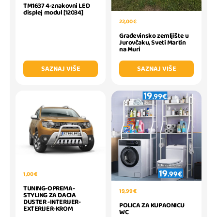
TM1637 4-znakovni LED
displej modul [12034]
22,00 €
Građevinsko zemljište u
Jurovčaku, Sveti Martin
na Muri
SAZNAJ VIŠE
SAZNAJ VIŠE
1,00 €
TUNING-OPREMA-
19,99 €
STYLING ZA DACIA
DUSTER -INTERIJER-
POLICA ZA KUPAONICU
EXTERIJER-KROM
WC