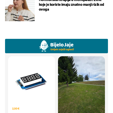
Hormonska terapija u menopauzi: Žene
koje je koriste imaju znatno manji rizik od
ovoga
2,50 €