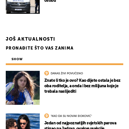
osobu
JOŠ AKTUALNOSTI
PRONAĐITE ŠTO VAS ZANIMA
SHOW
DANAS ŽIVI POVUČENO
Znate li tko je ovo? Kao dijete ostala je bez
oba roditelja, a onda i bez milijuna koje je
trebala naslijediti
"KAO DA SU NOVAK ĐOKOVIĆ"
Jedan od najpoznatijih svjetskih parova
stigao na Jadran, ovakve reakcije