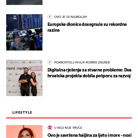
OVO JE 10 NAJBOLJIH
Europske dionice dosegnule su rekordne
razine
POKROVITELJ PHILIP MORRIS ZAGREB
Digitalna rješenja za stvarne probleme: Dva
hrvatska projekta dobila potporu za razvoj
LIFESTYLE
U NOJ NIJE VRUĆE
Ovo je savršena haljina za ljeto i more - nosi