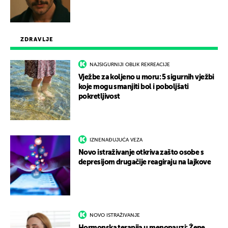
ZDRAVLJE
NAJSIGURNIJI OBLIK REKREACIJE
Vježbe za koljeno u moru: 5 sigurnih vježbi
koje mogu smanjiti bol i poboljšati
pokretljivost
IZNENAĐUJUĆA VEZA
Novo istraživanje otkriva zašto osobe s
depresijom drugačije reagiraju na lajkove
NOVO ISTRAŽIVANJE