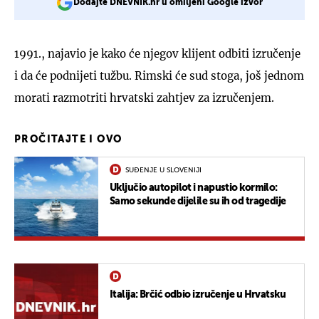
Dodajte DNEVNIK.hr u omiljeni Google izvor
1991., najavio je kako će njegov klijent odbiti izručenje
i da će podnijeti tužbu. Rimski će sud stoga, još jednom
morati razmotriti hrvatski zahtjev za izručenjem.
PROČITAJTE I OVO
SUĐENJE U SLOVENIJI
Uključio autopilot i napustio kormilo:
Samo sekunde dijelile su ih od tragedije
Italija: Brčić odbio izručenje u Hrvatsku