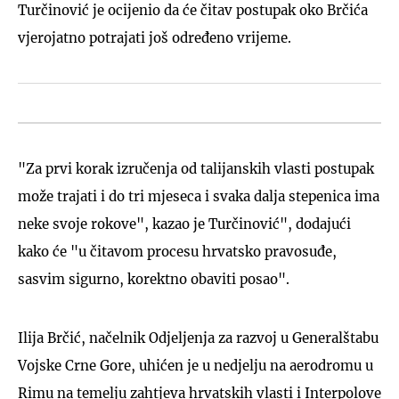
Turčinović je ocijenio da će čitav postupak oko Brčića
vjerojatno potrajati još određeno vrijeme.
"Za prvi korak izručenja od talijanskih vlasti postupak
može trajati i do tri mjeseca i svaka dalja stepenica ima
neke svoje rokove", kazao je Turčinović", dodajući
kako će "u čitavom procesu hrvatsko pravosuđe,
sasvim sigurno, korektno obaviti posao".
Ilija Brčić, načelnik Odjeljenja za razvoj u Generalštabu
Vojske Crne Gore, uhićen je u nedjelju na aerodromu u
Rimu na temelju zahtjeva hrvatskih vlasti i Interpolove