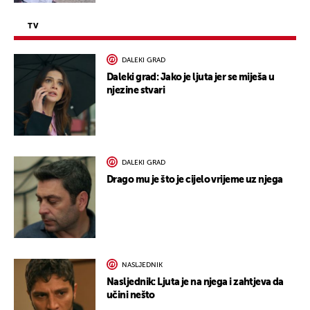
TV
DALEKI GRAD
Daleki grad: Jako je ljuta jer se miješa u
njezine stvari
DALEKI GRAD
Drago mu je što je cijelo vrijeme uz njega
NASLJEDNIK
Nasljednik: Ljuta je na njega i zahtjeva da
učini nešto