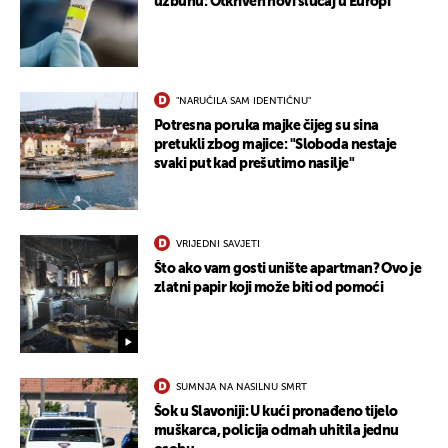
uzbunu: Otkriven novi slučaj u Europi
"NARUČILA SAM IDENTIČNU"
Potresna poruka majke čijeg su sina
pretukli zbog majice: "Sloboda nestaje
svaki put kad prešutimo nasilje"
VRIJEDNI SAVJETI
Što ako vam gosti unište apartman? Ovo je
zlatni papir koji može biti od pomoći
SUMNJA NA NASILNU SMRT
Šok u Slavoniji: U kući pronađeno tijelo
muškarca, policija odmah uhitila jednu