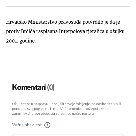
Hrvatsko Ministarstvo pravosuđa potvrdilo je da je
protiv Brčića raspisana Interpolova tjeralica u ožujku
2001. godine.
Komentari
(0)
Uključite se u raspravu – podijelite svoje mišljenje, postavite pitanja ili
ponudite svoj pogled na temu. Vaš komentar može potaknuti
zanimljiv dijalog i obogatiti zajednicu našeg portala.
Važna obavijest
!