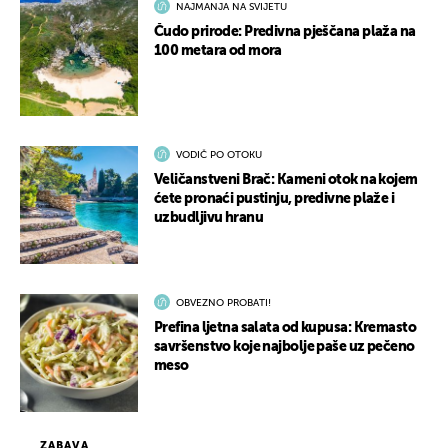
NAJMANJA NA SVIJETU
Čudo prirode: Predivna pješčana plaža na
100 metara od mora
VODIČ PO OTOKU
Veličanstveni Brač: Kameni otok na kojem
ćete pronaći pustinju, predivne plaže i
uzbudljivu hranu
OBVEZNO PROBATI!
Prefina ljetna salata od kupusa: Kremasto
savršenstvo koje najbolje paše uz pečeno
meso
ZABAVA