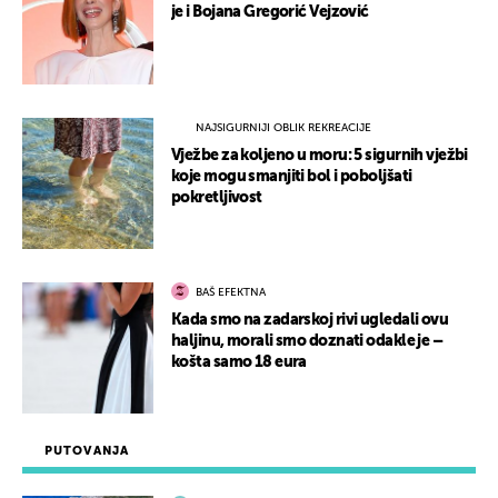
je i Bojana Gregorić Vejzović
NAJSIGURNIJI OBLIK REKREACIJE
Vježbe za koljeno u moru: 5 sigurnih vježbi
koje mogu smanjiti bol i poboljšati
pokretljivost
BAŠ EFEKTNA
Kada smo na zadarskoj rivi ugledali ovu
haljinu, morali smo doznati odakle je –
košta samo 18 eura
PUTOVANJA