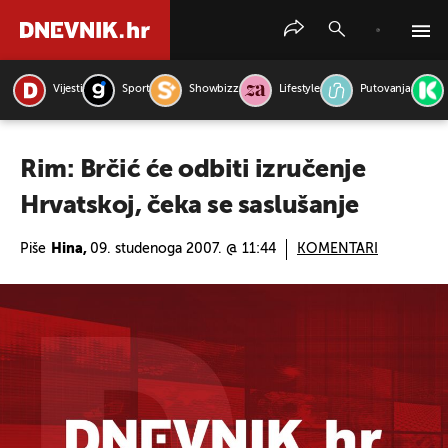
Vijesti
Sport
Showbizz
Lifestyle
Putovanja
PRETRAŽITE VIJESTI
Rim: Brčić će odbiti izručenje
Hrvatskoj, čeka se saslušanje
Piše
Hina,
09. studenoga 2007. @ 11:44
KOMENTARI