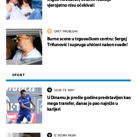
vjerojatno nisu očekivali
OPET PROBLEMI
Burne scene u trgovačkom centru: Sergej
Trifunović i supruga uhićeni nakon svađe!
SPORT
GDJE ĆE SAD?
U Dinamu je prošle godine predstavljen kao
mega transfer, danas je pao najniže u
karijeri
IZ VEDRA NEBA