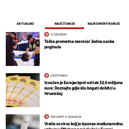
AKTUALNO
NAJČITANIJE
NAJKOMENTIRANIJE
UKLJUČITE NOTIFIKACIJE
U ZAGORJU
Teška prometna nesreća! Jedna osoba
poginula
ČESTITAMO!
Izvučen je Eurojackpot od čak 32,6 milijuna
eura: Doznajte gdje idu bogati dobitci u
Hrvatskoj
PACIJENT U IZOLACIJI
Vratio se virus koji je izazvao međunarodnu