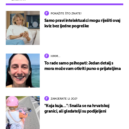
POKAŽITE ŠTO ZNATE!
Samo pravi intelektualci mogu riješiti ovaj
kviz bez ijedne pogreške
HMM…
To rade samo psihopati: Jedan detalj s
mora može vam otkriti puno o prijateljima
ZAMJERATE LI JOJ?
"Koja kuja…": Snašla se na hrvatskoj
granici, ali gledatelji su podijeljeni