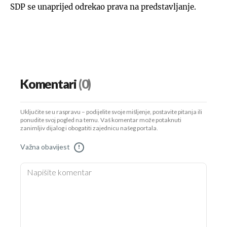
SDP se unaprijed odrekao prava na predstavljanje.
Komentari
(0)
Uključite se u raspravu – podijelite svoje mišljenje, postavite pitanja ili
ponudite svoj pogled na temu. Vaš komentar može potaknuti
zanimljiv dijalog i obogatiti zajednicu našeg portala.
Važna obavijest
!