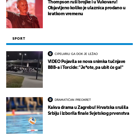
Thompson ruši brojke i u Vukovaru!
Objavljeno koliko je ulaznica prodano u
kratkom vremenu
SPORT
CIPELARILI GA DOK JE LEŽAO
VIDEO Pojavila se nova snimka tučnjave
BBB-a i Torcide: "Je*ote, pa ubit će ga!"
DRAMATIČAN PREOKRET
Kakva drama u Zagrebu! Hrvatska srušila
Srbiju i izborila finale Svjetskog prvenstva