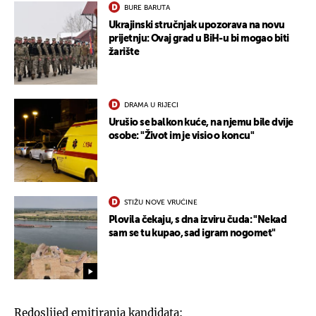
BURE BARUTA
Ukrajinski stručnjak upozorava na novu
prijetnju: Ovaj grad u BiH-u bi mogao biti
žarište
DRAMA U RIJECI
Urušio se balkon kuće, na njemu bile dvije
osobe: "Život im je visio o koncu"
STIŽU NOVE VRUĆINE
Plovila čekaju, s dna izviru čuda: "Nekad
sam se tu kupao, sad igram nogomet"
Redoslijed emitiranja kandidata: