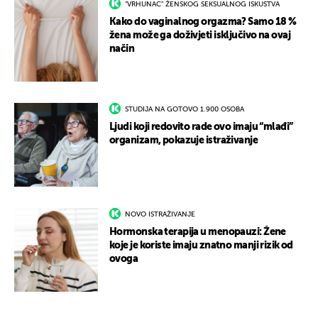
"VRHUNAC" ŽENSKOG SEKSUALNOG ISKUSTVA
Kako do vaginalnog orgazma? Samo 18 %
žena može ga doživjeti isključivo na ovaj
način
STUDIJA NA GOTOVO 1.900 OSOBA
Ljudi koji redovito rade ovo imaju “mlađi”
organizam, pokazuje istraživanje
NOVO ISTRAŽIVANJE
Hormonska terapija u menopauzi: Žene
koje je koriste imaju znatno manji rizik od
ovoga