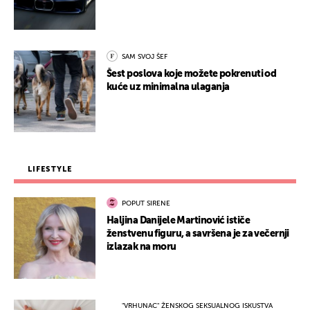
SAM SVOJ ŠEF
Šest poslova koje možete pokrenuti od
kuće uz minimalna ulaganja
LIFESTYLE
POPUT SIRENE
Haljina Danijele Martinović ističe
ženstvenu figuru, a savršena je za večernji
izlazak na moru
"VRHUNAC" ŽENSKOG SEKSUALNOG ISKUSTVA