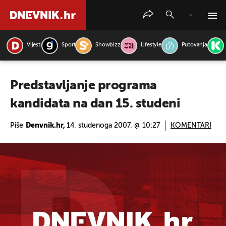
Vijesti
Sport
Showbizz
Lifestyle
Putovanja
PRETRAŽITE VIJESTI
Predstavljanje programa
kandidata na dan 15. studeni
Piše
Denvnik.hr,
14. studenoga 2007. @ 10:27
KOMENTARI