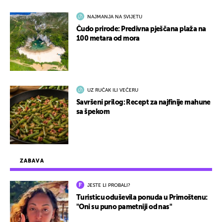
NAJMANJA NA SVIJETU
Čudo prirode: Predivna pješčana plaža na
100 metara od mora
UZ RUČAK ILI VEČERU
Savršeni prilog: Recept za najfinije mahune
sa špekom
ZABAVA
JESTE LI PROBALI?
Turisticu oduševila ponuda u Primoštenu:
"Oni su puno pametniji od nas"