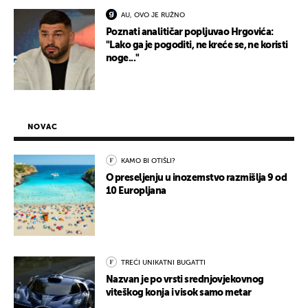
AU, OVO JE RUŽNO
Poznati analitičar popljuvao Hrgovića:
"Lako ga je pogoditi, ne kreće se, ne koristi
noge..."
NOVAC
KAMO BI OTIŠLI?
O preseljenju u inozemstvo razmišlja 9 od
10 Europljana
TREĆI UNIKATNI BUGATTI
Nazvan je po vrsti srednjovjekovnog
viteškog konja i visok samo metar