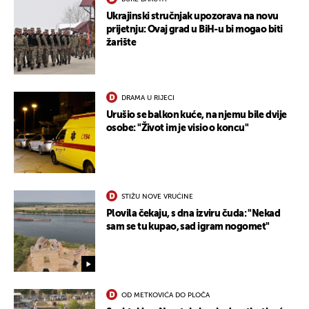
Ukrajinski stručnjak upozorava na novu
prijetnju: Ovaj grad u BiH-u bi mogao biti
žarište
DRAMA U RIJECI
Urušio se balkon kuće, na njemu bile dvije
osobe: "Život im je visio o koncu"
STIŽU NOVE VRUĆINE
Plovila čekaju, s dna izviru čuda: "Nekad
sam se tu kupao, sad igram nogomet"
OD METKOVIĆA DO PLOČA