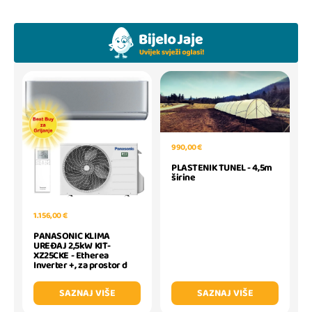
990,00 €
PLASTENIK TUNEL - 4,5m
širine
1.156,00 €
PANASONIC KLIMA
UREĐAJ 2,5kW KIT-
XZ25CKE - Etherea
Inverter +, za prostor d
SAZNAJ VIŠE
SAZNAJ VIŠE