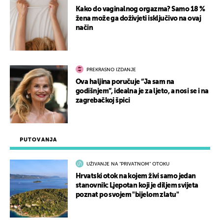
Kako do vaginalnog orgazma? Samo 18 %
žena može ga doživjeti isključivo na ovaj
način
PREKRASNO IZDANJE
Ova haljina poručuje “Ja sam na
godišnjem”, idealna je za ljeto, a nosi se i na
zagrebačkoj špici
PUTOVANJA
UŽIVANJE NA "PRIVATNOM" OTOKU
Hrvatski otok na kojem živi samo jedan
stanovnik: Ljepotan koji je diljem svijeta
poznat po svojem "bijelom zlatu"