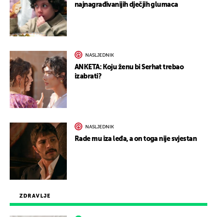
najnagrađivanijih dječjih glumaca
NASLJEDNIK
ANKETA: Koju ženu bi Serhat trebao
izabrati?
NASLJEDNIK
Rade mu iza leđa, a on toga nije svjestan
ZDRAVLJE