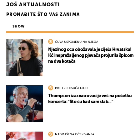
JOŠ AKTUALNOSTI
PRONAĐITE ŠTO VAS ZANIMA
SHOW
ČUVA USPOMENU NA NJEGA
Njezinog oca obožavala je cijela Hrvatska!
Kći neprežaljenog pjevača projurila špicom
na dva kotača
PRED 20 TISUĆA LJUDI
Thompson izazvao ovacije već na početku
koncerta: "Što ću kad sam slab..."
NADMAŠENA OČEKIVANJA