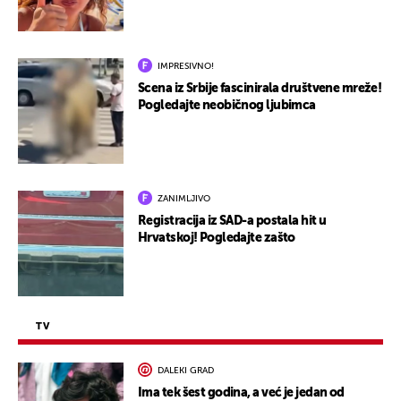
IMPRESIVNO!
Scena iz Srbije fascinirala društvene mreže!
Pogledajte neobičnog ljubimca
ZANIMLJIVO
Registracija iz SAD-a postala hit u
Hrvatskoj! Pogledajte zašto
TV
DALEKI GRAD
Ima tek šest godina, a već je jedan od