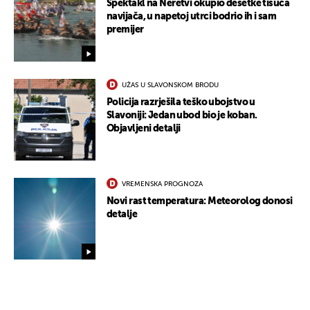
Spektakl na Neretvi okupio desetke tisuća
navijača, u napetoj utrci bodrio ih i sam
premijer
UŽAS U SLAVONSKOM BRODU
Policija razrješila teško ubojstvo u
Slavoniji: Jedan ubod bio je koban.
Objavljeni detalji
VREMENSKA PROGNOZA
Novi rast temperatura: Meteorolog donosi
detalje