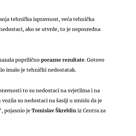
anja tehnička ispravnost, veća tehnička
 nedostaci, ako se utvrde, to je neposredna
UKLJUČITE NOTIFIKACIJE
kazala poprilično
porazne rezultate
. Gotovo
lo imalo je tehnički nedostatak.
pravnosti to su nedostaci na svjetlima i na
 vozila su nedostaci na šasiji u smislu da je
", pojasnio je
Tomislav Škreblin
iz Centra za