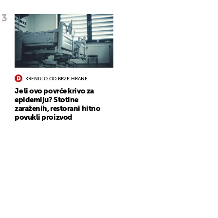
KRENULO OD BRZE HRANE
Je li ovo povrće krivo za
epidemiju? Stotine
zaraženih, restorani hitno
povukli proizvod