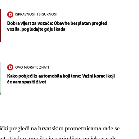
ISPRAVNOST I SIGURNOST
Dobra vijest za vozače: Obavite besplatan pregled
vozila, pogledajte gdje i kada
OVO MORATE ZNATI
Kako pobjeći iz automobila koji tone: Važni koraci koji
će vam spasiti život
ički pregledi na hrvatskim prometnicama rade se
 puta tjedno, ono što je zanimljivo, uvijek se rade