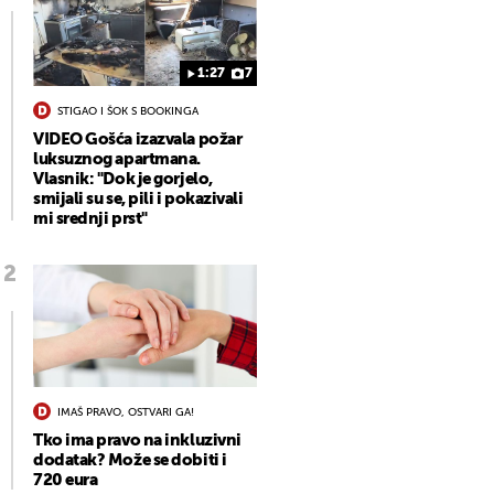
1:27
7
STIGAO I ŠOK S BOOKINGA
VIDEO Gošća izazvala požar
luksuznog apartmana.
Vlasnik: "Dok je gorjelo,
smijali su se, pili i pokazivali
mi srednji prst"
IMAŠ PRAVO, OSTVARI GA!
Tko ima pravo na inkluzivni
dodatak? Može se dobiti i
720 eura