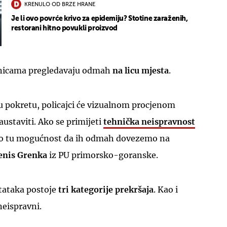
KRENULO OD BRZE HRANE
Je li ovo povrće krivo za epidemiju? Stotine zaraženih,
restorani hitno povukli proizvod
tanicama pregledavaju odmah
na licu mjesta
.
u pokretu, policajci će vizualnom procjenom
zaustaviti. Ako se primijeti
tehnička neispravnost
mo tu mogućnost da ih odmah dovezemo na
enis Grenka
iz PU primorsko-goranske.
tataka postoje
tri kategorije prekršaja
. Kao i
 neispravni.