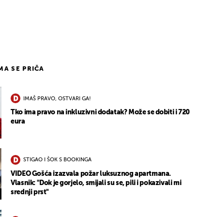
1
IMA SE PRIČA
IMAŠ PRAVO, OSTVARI GA!
Tko ima pravo na inkluzivni dodatak? Može se dobiti i 720
eura
STIGAO I ŠOK S BOOKINGA
VIDEO Gošća izazvala požar luksuznog apartmana.
Vlasnik: "Dok je gorjelo, smijali su se, pili i pokazivali mi
srednji prst"