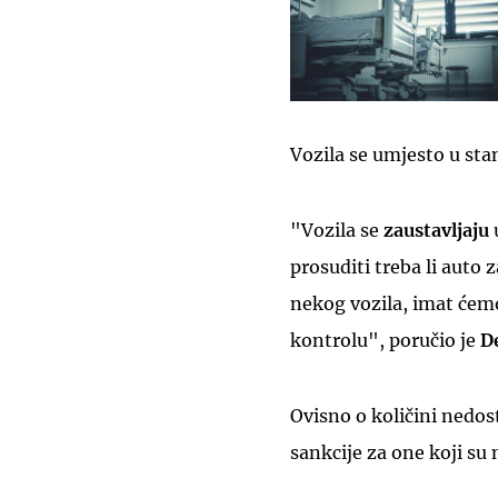
Vozila se umjesto u s
"Vozila se
zaustavljaju
prosuditi treba li auto 
nekog vozila, imat će
kontrolu", poručio je
D
Ovisno o količini nedos
sankcije za one koji su