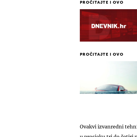
PROČITAJTE I OVO
PROČITAJTE I OVO
Ovakvi izvanredni tehn
u prosjeku tri do četiri