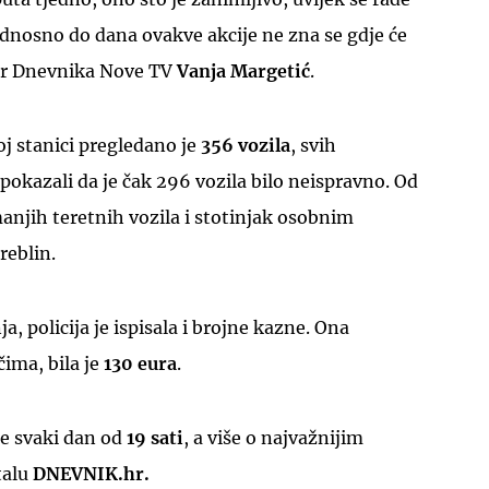
dnosno do dana ovakve akcije ne zna se gdje će
ter Dnevnika Nove TV
Vanja Margetić
.
j stanici pregledano je
356 vozila
, svih
 pokazali da je čak 296 vozila bilo neispravno. Od
manjih teretnih vozila i stotinjak osobnim
reblin.
, policija je ispisala i brojne kazne. Ona
ima, bila je
130 eura
.
e svaki dan od
19 sati
, a više o najvažnijim
talu
DNEVNIK.hr.