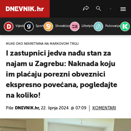
Vijesti
Sport
Showbizz
Lifestyle
Putovanja
PRETRAŽITE VIJESTI
MUKE OKO NEKRETNINA NA MARKOVOM TRGU
I zastupnici jedva nađu stan za
najam u Zagrebu: Naknada koju
im plaćaju porezni obveznici
ekspresno povećana, pogledajte
na koliko!
Piše
DNEVNIK.hr,
22. lipnja 2024. @ 07:09
KOMENTARI