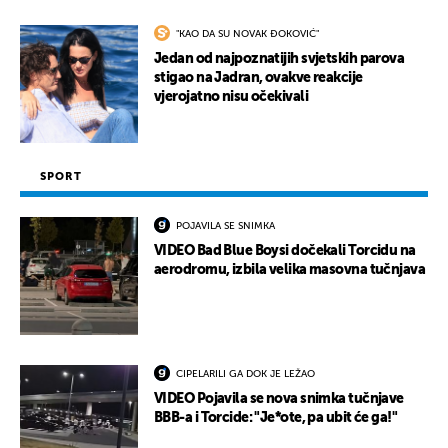
"KAO DA SU NOVAK ĐOKOVIĆ"
Jedan od najpoznatijih svjetskih parova
stigao na Jadran, ovakve reakcije
vjerojatno nisu očekivali
SPORT
POJAVILA SE SNIMKA
VIDEO Bad Blue Boysi dočekali Torcidu na
aerodromu, izbila velika masovna tučnjava
CIPELARILI GA DOK JE LEŽAO
VIDEO Pojavila se nova snimka tučnjave
BBB-a i Torcide: "Je*ote, pa ubit će ga!"