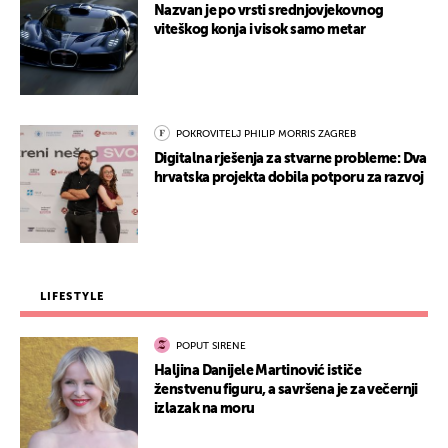
Nazvan je po vrsti srednjovjekovnog
viteškog konja i visok samo metar
POKROVITELJ PHILIP MORRIS ZAGREB
Digitalna rješenja za stvarne probleme: Dva
hrvatska projekta dobila potporu za razvoj
LIFESTYLE
POPUT SIRENE
Haljina Danijele Martinović ističe
ženstvenu figuru, a savršena je za večernji
izlazak na moru