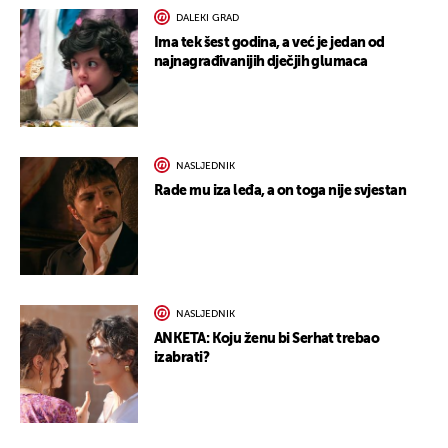
DALEKI GRAD
Ima tek šest godina, a već je jedan od
najnagrađivanijih dječjih glumaca
NASLJEDNIK
Rade mu iza leđa, a on toga nije svjestan
NASLJEDNIK
ANKETA: Koju ženu bi Serhat trebao
izabrati?