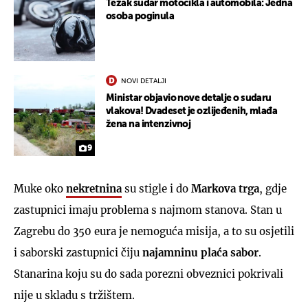
Težak sudar motocikla i automobila: Jedna
osoba poginula
NOVI DETALJI
Ministar objavio nove detalje o sudaru
vlakova! Dvadeset je ozlijeđenih, mlađa
žena na intenzivnoj
9
Muke oko
nekretnina
su stigle i do
Markova trga
, gdje
zastupnici imaju problema s najmom stanova. Stan u
Zagrebu do 350 eura je nemoguća misija, a to su osjetili
i saborski zastupnici čiju
najamninu plaća sabor
.
Stanarina koju su do sada porezni obveznici pokrivali
nije u skladu s tržištem.