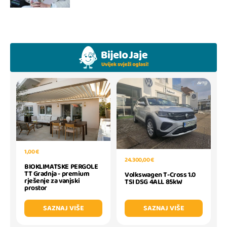
1,00 €
24.300,00 €
BIOKLIMATSKE PERGOLE
TT Gradnja - premium
Volkswagen T-Cross 1.0
rješenje za vanjski
TSI DSG 4ALL 85kW
prostor
SAZNAJ VIŠE
SAZNAJ VIŠE