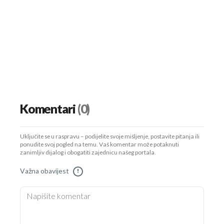
Komentari
(0)
Uključite se u raspravu – podijelite svoje mišljenje, postavite pitanja ili
ponudite svoj pogled na temu. Vaš komentar može potaknuti
zanimljiv dijalog i obogatiti zajednicu našeg portala.
Važna obavijest
!