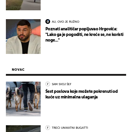
AU, OVO JE RUŽNO
Poznati analitičar popljuvao Hrgovića:
"Lako ga je pogoditi, ne kreće se, ne koristi
noge..."
NOVAC
SAM SVOJ ŠEF
Šest poslova koje možete pokrenuti od
kuće uz minimalna ulaganja
TREĆI UNIKATNI BUGATTI