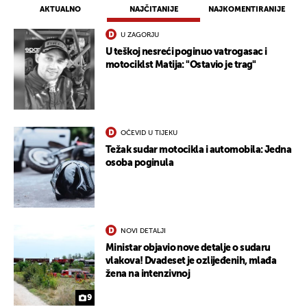
AKTUALNO
NAJČITANIJE
NAJKOMENTIRANIJE
U ZAGORJU
U teškoj nesreći poginuo vatrogasac i
motociklst Matija: "Ostavio je trag"
OČEVID U TIJEKU
UKLJUČITE NOTIFIKACIJE
Težak sudar motocikla i automobila: Jedna
osoba poginula
NOVI DETALJI
Ministar objavio nove detalje o sudaru
vlakova! Dvadeset je ozlijeđenih, mlađa
žena na intenzivnoj
9