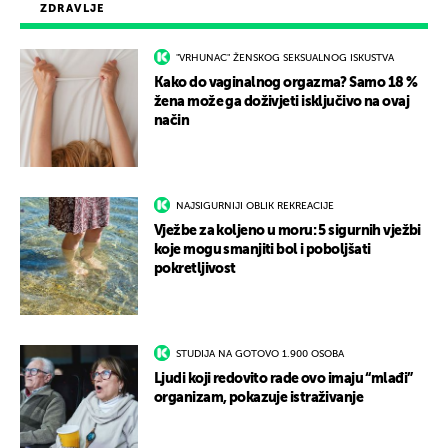
ZDRAVLJE
"VRHUNAC" ŽENSKOG SEKSUALNOG ISKUSTVA
Kako do vaginalnog orgazma? Samo 18 %
žena može ga doživjeti isključivo na ovaj
način
NAJSIGURNIJI OBLIK REKREACIJE
Vježbe za koljeno u moru: 5 sigurnih vježbi
koje mogu smanjiti bol i poboljšati
pokretljivost
STUDIJA NA GOTOVO 1.900 OSOBA
Ljudi koji redovito rade ovo imaju “mlađi”
organizam, pokazuje istraživanje