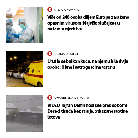
ŠIRE GA KOMARCI
Više od 240 osoba diljem Europe zaraženo
opasnim virusom: Najviše slučajeva u
našem susjedstvu
DRAMA U RIJECI
Urušio se balkon kuće, na njemu bile dvije
osobe: Hitna i vatrogasci na terenu
IZVANREDNA SITUACIJA
VIDEO Tajfun Delfin nosi sve pred sobom!
Deseci tisuća bez struje, otkazane stotine
letova