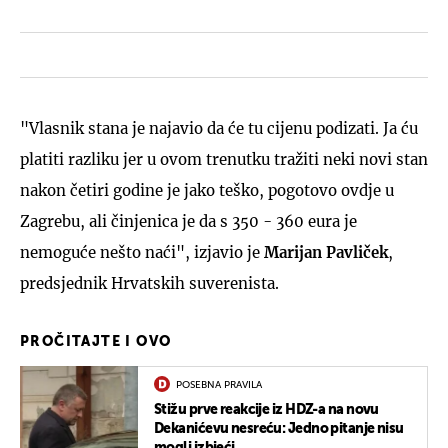
"Vlasnik stana je najavio da će tu cijenu podizati. Ja ću
platiti razliku jer u ovom trenutku tražiti neki novi stan
nakon četiri godine je jako teško, pogotovo ovdje u
Zagrebu, ali činjenica je da s 350 - 360 eura je
nemoguće nešto naći", izjavio je
Marijan Pavliček
,
predsjednik Hrvatskih suverenista.
PROČITAJTE I OVO
POSEBNA PRAVILA
Stižu prve reakcije iz HDZ-a na novu
Dekanićevu nesreću: Jedno pitanje nisu
mogli izbjeći