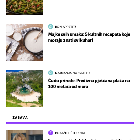
BON APPETIT!
Majke svih umaka: 5 kultnih recepata koje
moraju znati svi kuhari
NAJMANJA NA SVIJETU
Čudo prirode: Predivna pješčana plaža na
100 metara od mora
ZABAVA
POKAŽITE ŠTO ZNATE!