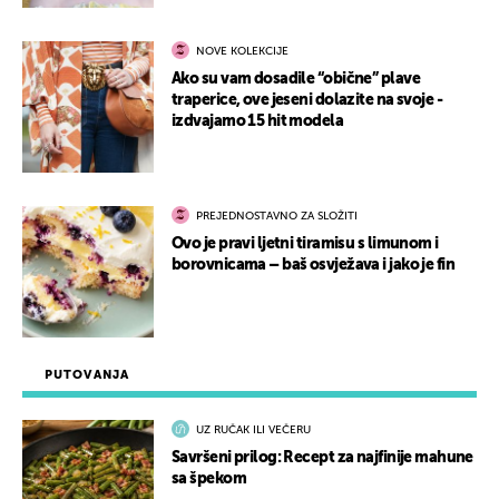
NOVE KOLEKCIJE
Ako su vam dosadile “obične” plave
traperice, ove jeseni dolazite na svoje -
izdvajamo 15 hit modela
PREJEDNOSTAVNO ZA SLOŽITI
Ovo je pravi ljetni tiramisu s limunom i
borovnicama – baš osvježava i jako je fin
PUTOVANJA
UZ RUČAK ILI VEČERU
Savršeni prilog: Recept za najfinije mahune
sa špekom