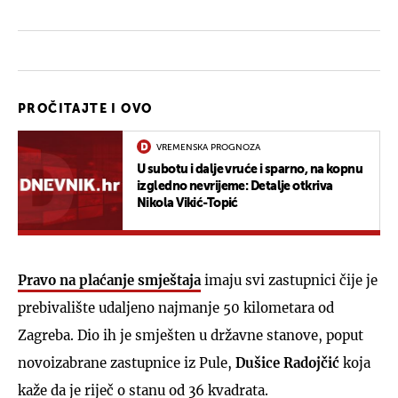
PROČITAJTE I OVO
VREMENSKA PROGNOZA
U subotu i dalje vruće i sparno, na kopnu
izgledno nevrijeme: Detalje otkriva
Nikola Vikić-Topić
Pravo na plaćanje smještaja
imaju svi zastupnici čije je
prebivalište udaljeno najmanje 50 kilometara od
Zagreba. Dio ih je smješten u državne stanove, poput
novoizabrane zastupnice iz Pule,
Dušice Radojčić
koja
kaže da je riječ o stanu od 36 kvadrata.