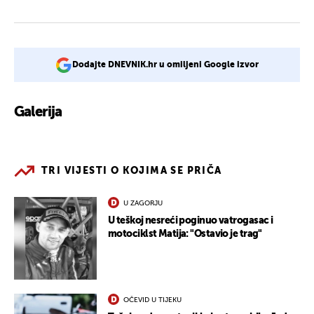
Dodajte DNEVNIK.hr u omiljeni Google izvor
Galerija
3
TRI VIJESTI O KOJIMA SE PRIČA
U ZAGORJU
U teškoj nesreći poginuo vatrogasac i
motociklst Matija: "Ostavio je trag"
OČEVID U TIJEKU