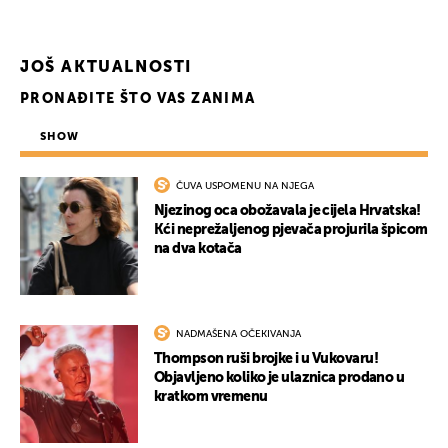
JOŠ AKTUALNOSTI
PRONAĐITE ŠTO VAS ZANIMA
SHOW
ČUVA USPOMENU NA NJEGA
Njezinog oca obožavala je cijela Hrvatska!
Kći neprežaljenog pjevača projurila špicom
na dva kotača
NADMAŠENA OČEKIVANJA
Thompson ruši brojke i u Vukovaru!
Objavljeno koliko je ulaznica prodano u
kratkom vremenu