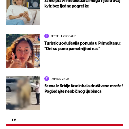
Samo pravi intelektualci mogu riješiti ovaj
kviz bez ijedne pogreške
JESTE LI PROBALI?
Turisticu oduševila ponuda u Primoštenu:
"Oni su puno pametniji od nas"
IMPRESIVNO!
Scena iz Srbije fascinirala društvene mreže!
Pogledajte neobičnog ljubimca
TV