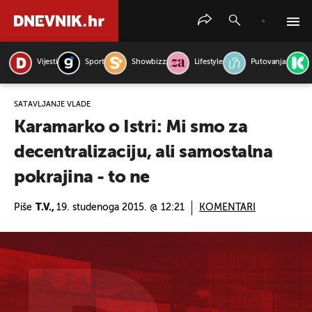
Vijesti
Sport
Showbizz
Lifestyle
Putovanja
PRETRAŽITE VIJESTI
SATAVLJANJE VLADE
Karamarko o Istri: Mi smo za
decentralizaciju, ali samostalna
pokrajina - to ne
Piše
T.V.,
19. studenoga 2015. @ 12:21
KOMENTARI