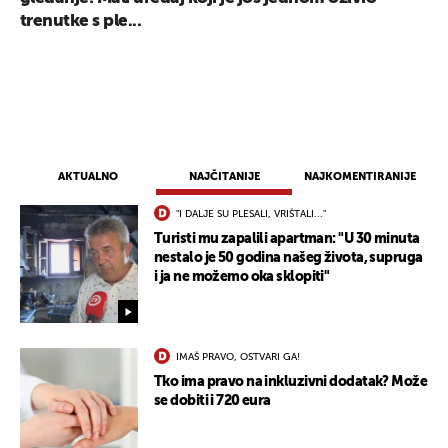
trenutke s ple...
AKTUALNO
NAJČITANIJE
NAJKOMENTIRANIJE
"I DALJE SU PLESALI, VRIŠTALI..."
Turisti mu zapalili apartman: "U 30 minuta
nestalo je 50 godina našeg života, supruga
i ja ne možemo oka sklopiti"
IMAŠ PRAVO, OSTVARI GA!
Tko ima pravo na inkluzivni dodatak? Može
se dobiti i 720 eura