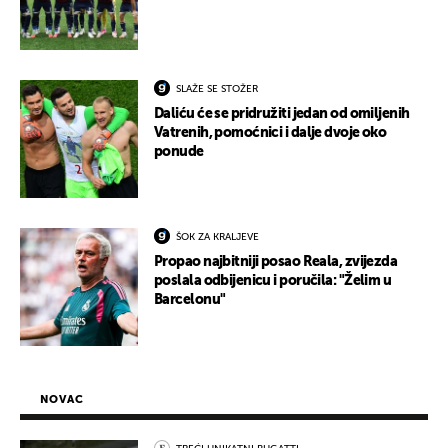
SLAŽE SE STOŽER
Daliću će se pridružiti jedan od omiljenih
Vatrenih, pomoćnici i dalje dvoje oko
ponude
ŠOK ZA KRALJEVE
Propao najbitniji posao Reala, zvijezda
poslala odbijenicu i poručila: "Želim u
Barcelonu"
NOVAC