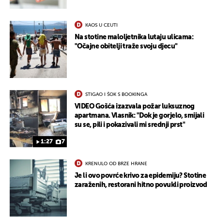
KAOS U CEUTI
Na stotine maloljetnika lutaju ulicama:
"Očajne obitelji traže svoju djecu"
STIGAO I ŠOK S BOOKINGA
VIDEO Gošća izazvala požar luksuznog
apartmana. Vlasnik: "Dok je gorjelo, smijali
su se, pili i pokazivali mi srednji prst"
1:27
7
KRENULO OD BRZE HRANE
Je li ovo povrće krivo za epidemiju? Stotine
zaraženih, restorani hitno povukli proizvod