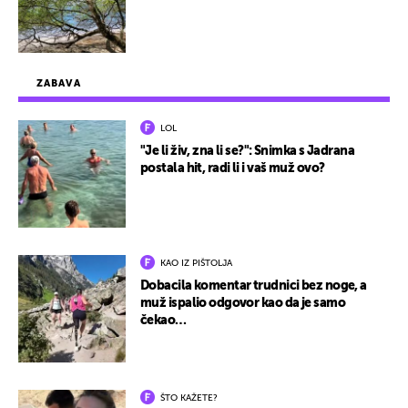
ZABAVA
LOL
"Je li živ, zna li se?": Snimka s Jadrana
postala hit, radi li i vaš muž ovo?
KAO IZ PIŠTOLJA
Dobacila komentar trudnici bez noge, a
muž ispalio odgovor kao da je samo
čekao…
ŠTO KAŽETE?