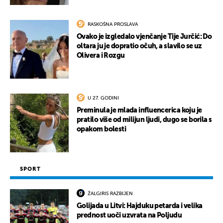
RASKOŠNA PROSLAVA
Ovako je izgledalo vjenčanje Tije Jurčić: Do
oltara ju je dopratio očuh, a slavilo se uz
Olivera i Rozgu
U 27. GODINI
Preminula je mlada influencerica koju je
pratilo više od milijun ljudi, dugo se borila s
opakom bolesti
SPORT
ŽALGIRIS RAZBIJEN
Golijada u Litvi: Hajduku petarda i velika
prednost uoči uzvrata na Poljudu