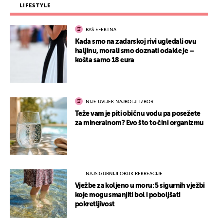
LIFESTYLE
BAŠ EFEKTNA
Kada smo na zadarskoj rivi ugledali ovu
haljinu, morali smo doznati odakle je –
košta samo 18 eura
NIJE UVIJEK NAJBOLJI IZBOR
Teže vam je piti običnu vodu pa posežete
za mineralnom? Evo što to čini organizmu
NAJSIGURNIJI OBLIK REKREACIJE
Vježbe za koljeno u moru: 5 sigurnih vježbi
koje mogu smanjiti bol i poboljšati
pokretljivost