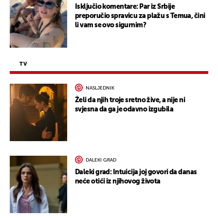
Isključio komentare: Par iz Srbije
preporučio spravicu za plažu s Temua, čini
li vam se ovo sigurnim?
TV
NASLJEDNIK
Želi da njih troje sretno žive, a nije ni
svjesna da ga je odavno izgubila
DALEKI GRAD
Daleki grad: Intuicija joj govori da danas
neće otići iz njihovog života