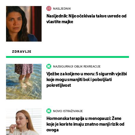
NASLJEDNIK
Nasljednik: Nije očekivala takve uvrede od
vlastite majke
ZDRAVLJE
NAJSIGURNIJI OBLIK REKREACIJE
Vježbe za koljeno u moru: 5 sigurnih vježbi
koje mogu smanjiti bol i poboljšati
pokretljivost
NOVO ISTRAŽIVANJE
Hormonska terapija u menopauzi: Žene
koje je koriste imaju znatno manji rizik od
ovoga