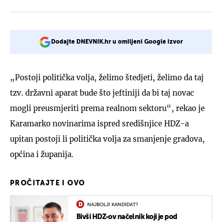
Dodajte DNEVNIK.hr u omiljeni Google izvor
„Postoji politička volja, želimo štedjeti, želimo da taj
tzv. državni aparat bude što jeftiniji da bi taj novac
mogli preusmjeriti prema realnom sektoru“, rekao je
Karamarko novinarima ispred središnjice HDZ-a
upitan postoji li politička volja za smanjenje gradova,
općina i županija.
PROČITAJTE I OVO
NAJBOLJI KANDIDAT?
Bivši HDZ-ov načelnik koji je pod