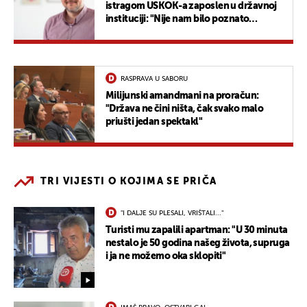
istragom USKOK-a zaposlen u državnoj
instituciji: "Nije nam bilo poznato
postupanje"
RASPRAVA U SABORU
Milijunski amandmani na proračun:
"Država ne čini ništa, čak svako malo
priušti jedan spektakl"
TRI VIJESTI O KOJIMA SE PRIČA
"I DALJE SU PLESALI, VRIŠTALI..."
Turisti mu zapalili apartman: "U 30 minuta
nestalo je 50 godina našeg života, supruga
i ja ne možemo oka sklopiti"