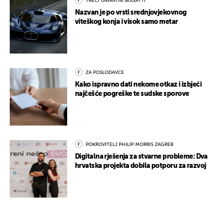
TREĆI UNIKATNI BUGATTI
Nazvan je po vrsti srednjovjekovnog
viteškog konja i visok samo metar
ZA POSLODAVCE
Kako ispravno dati nekome otkaz i izbjeći
najčešće pogreške te sudske sporove
POKROVITELJ PHILIP MORRIS ZAGREB
Digitalna rješenja za stvarne probleme: Dva
hrvatska projekta dobila potporu za razvoj