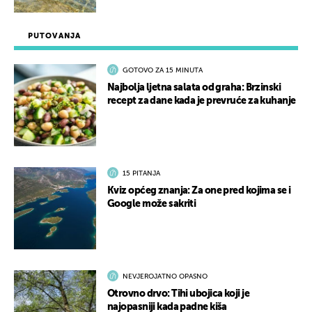
PUTOVANJA
GOTOVO ZA 15 MINUTA
Najbolja ljetna salata od graha: Brzinski
recept za dane kada je prevruće za kuhanje
15 PITANJA
Kviz općeg znanja: Za one pred kojima se i
Google može sakriti
NEVJEROJATNO OPASNO
Otrovno drvo: Tihi ubojica koji je
najopasniji kada padne kiša