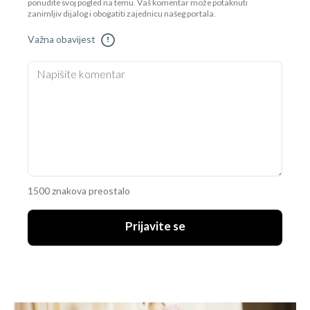
ponudite svoj pogled na temu. Vaš komentar može potaknuti
zanimljiv dijalog i obogatiti zajednicu našeg portala.
Važna obavijest
!
1500 znakova preostalo
Prijavite se