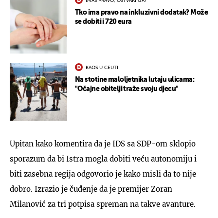
IMAŠ PRAVO, OSTVARI GA!
Tko ima pravo na inkluzivni dodatak? Može
se dobiti i 720 eura
KAOS U CEUTI
Na stotine maloljetnika lutaju ulicama:
"Očajne obitelji traže svoju djecu"
Upitan kako komentira da je IDS sa SDP-om sklopio
sporazum da bi Istra mogla dobiti veću autonomiju i
biti zasebna regija odgovorio je kako misli da to nije
dobro. Izrazio je čuđenje da je premijer Zoran
Milanović za tri potpisa spreman na takve avanture.