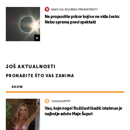
KAKO GA SIGURNO PROMATRATI?
Ne propustite prizor koji se ne viđa često:
Nebo sprema pravi spektakl
UKLJUČITE NOTIFIKACIJE
JOŠ AKTUALNOSTI
PRONAĐITE ŠTO VAS ZANIMA
SHOW
"UUUUUUFFFF"
Vau, koje noge! Ružičasti badić istaknuo je
najbolje adute Maje Šuput