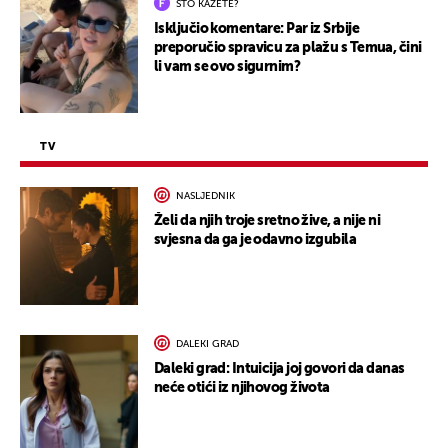
ŠTO KAŽETE?
Isključio komentare: Par iz Srbije
preporučio spravicu za plažu s Temua, čini
li vam se ovo sigurnim?
TV
NASLJEDNIK
Želi da njih troje sretno žive, a nije ni
svjesna da ga je odavno izgubila
DALEKI GRAD
Daleki grad: Intuicija joj govori da danas
neće otići iz njihovog života