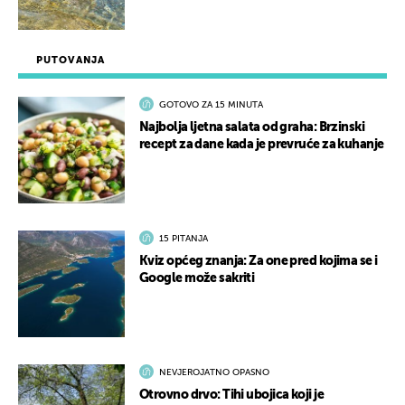
PUTOVANJA
GOTOVO ZA 15 MINUTA
Najbolja ljetna salata od graha: Brzinski
recept za dane kada je prevruće za kuhanje
15 PITANJA
Kviz općeg znanja: Za one pred kojima se i
Google može sakriti
NEVJEROJATNO OPASNO
Otrovno drvo: Tihi ubojica koji je