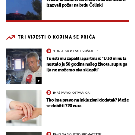
izazvali požar na brdu Čelinki
TRI VIJESTI O KOJIMA SE PRIČA
"I DALJE SU PLESALI, VRIŠTALI..."
Turisti mu zapalili apartman: "U 30 minuta
nestalo je 50 godina našeg života, supruga
i ja ne možemo oka sklopiti"
IMAŠ PRAVO, OSTVARI GA!
Tko ima pravo na inkluzivni dodatak? Može
se dobiti i 720 eura
KAKO GA SIGURNO PROMATRATI?