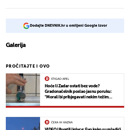
Dodajte DNEVNIK.hr u omiljeni Google izvor
Galerija
PROČITAJTE I OVO
STIGAO APEL
Hoće li Zadar ostati bez vode?
Gradonačelnik poslao jasnu poruku:
"Morali bi pribjegavati nekim težim
mjerama"
ČEKA IH KAZNA
VIDEO Uhvatili krivce: Evo kako su mladići