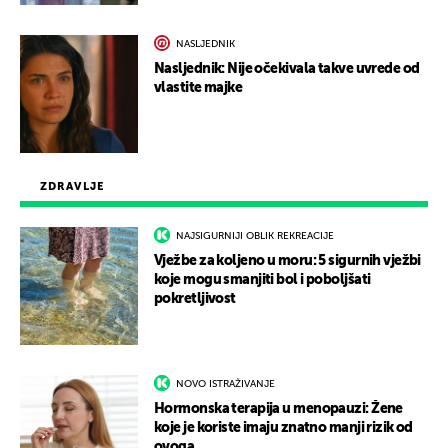
NASLJEDNIK
Nasljednik: Nije očekivala takve uvrede od
vlastite majke
ZDRAVLJE
NAJSIGURNIJI OBLIK REKREACIJE
Vježbe za koljeno u moru: 5 sigurnih vježbi
koje mogu smanjiti bol i poboljšati
pokretljivost
NOVO ISTRAŽIVANJE
Hormonska terapija u menopauzi: Žene
koje je koriste imaju znatno manji rizik od
ovoga