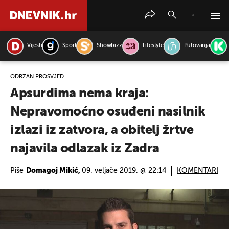
Vijesti
Sport
Showbizz
Lifestyle
Putovanja
PRETRAŽITE VIJESTI
ODRŽAN PROSVJED
Apsurdima nema kraja:
Nepravomoćno osuđeni nasilnik
izlazi iz zatvora, a obitelj žrtve
najavila odlazak iz Zadra
Piše
Domagoj Mikić,
09. veljače 2019. @ 22:14
KOMENTARI