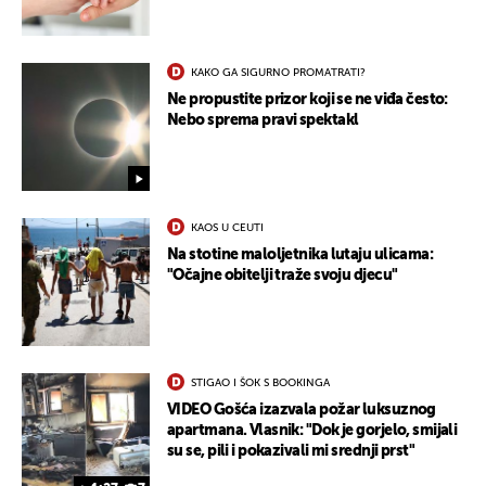
KAKO GA SIGURNO PROMATRATI?
Ne propustite prizor koji se ne viđa često:
Nebo sprema pravi spektakl
KAOS U CEUTI
Na stotine maloljetnika lutaju ulicama:
"Očajne obitelji traže svoju djecu"
STIGAO I ŠOK S BOOKINGA
VIDEO Gošća izazvala požar luksuznog
apartmana. Vlasnik: "Dok je gorjelo, smijali
su se, pili i pokazivali mi srednji prst"