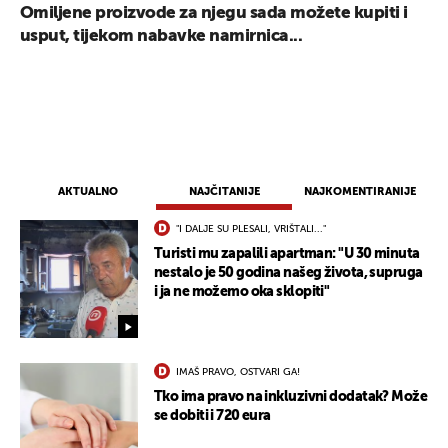
Omiljene proizvode za njegu sada možete kupiti i
usput, tijekom nabavke namirnica...
AKTUALNO
NAJČITANIJE
NAJKOMENTIRANIJE
"I DALJE SU PLESALI, VRIŠTALI..."
Turisti mu zapalili apartman: "U 30 minuta
nestalo je 50 godina našeg života, supruga
i ja ne možemo oka sklopiti"
UKLJUČITE NOTIFIKACIJE
IMAŠ PRAVO, OSTVARI GA!
Tko ima pravo na inkluzivni dodatak? Može
se dobiti i 720 eura