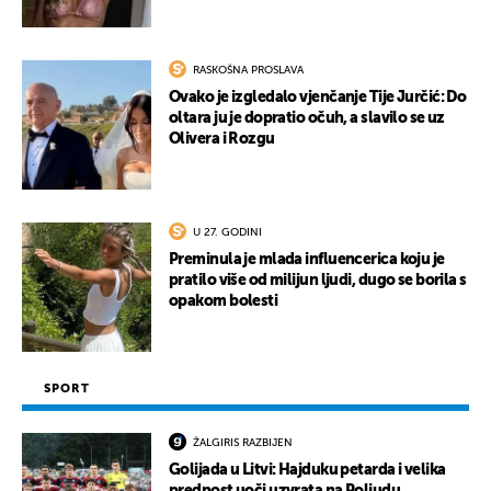
RASKOŠNA PROSLAVA
Ovako je izgledalo vjenčanje Tije Jurčić: Do
oltara ju je dopratio očuh, a slavilo se uz
Olivera i Rozgu
U 27. GODINI
Preminula je mlada influencerica koju je
pratilo više od milijun ljudi, dugo se borila s
opakom bolesti
SPORT
ŽALGIRIS RAZBIJEN
Golijada u Litvi: Hajduku petarda i velika