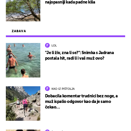
najopasniji kada padne kiša
ZABAVA
LOL
"Je li živ, zna li se?": Snimka s Jadrana
postala hit, radi li i vaš muž ovo?
KAO IZ PIŠTOLJA
Dobacila komentar trudnici bez noge, a
muž ispalio odgovor kao da je samo
čekao…