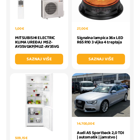
1,00 €
27,00 €
MITSUBISHI ELECTRIC
Signalna lampica 36x LED
KLIMA UREĐAJ MSZ-
R65 R10 3 vijka 4 treptaja
AY35VGKP/MUZ-AY35VG
SAZNAJ VIŠE
SAZNAJ VIŠE
14.700,00 €
Audi A5 Sportback 2,0 TDI
| automatik | jamstvo |
509,15 €