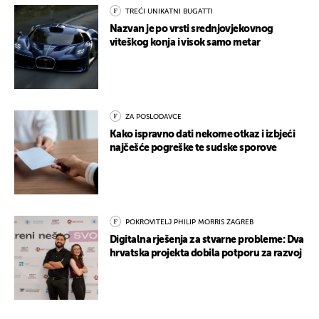
TREĆI UNIKATNI BUGATTI
Nazvan je po vrsti srednjovjekovnog
viteškog konja i visok samo metar
ZA POSLODAVCE
Kako ispravno dati nekome otkaz i izbjeći
najčešće pogreške te sudske sporove
POKROVITELJ PHILIP MORRIS ZAGREB
Digitalna rješenja za stvarne probleme: Dva
hrvatska projekta dobila potporu za razvoj