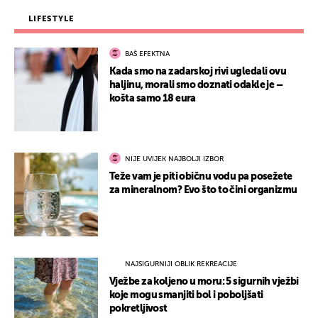
LIFESTYLE
BAŠ EFEKTNA
Kada smo na zadarskoj rivi ugledali ovu
haljinu, morali smo doznati odakle je –
košta samo 18 eura
NIJE UVIJEK NAJBOLJI IZBOR
Teže vam je piti običnu vodu pa posežete
za mineralnom? Evo što to čini organizmu
NAJSIGURNIJI OBLIK REKREACIJE
Vježbe za koljeno u moru: 5 sigurnih vježbi
koje mogu smanjiti bol i poboljšati
pokretljivost