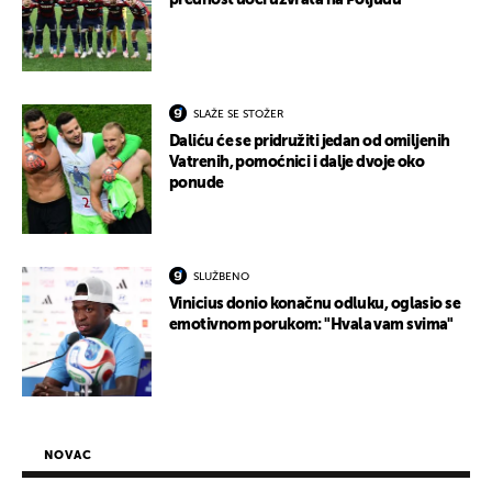
prednost uoči uzvrata na Poljudu
SLAŽE SE STOŽER
Daliću će se pridružiti jedan od omiljenih
Vatrenih, pomoćnici i dalje dvoje oko
ponude
SLUŽBENO
Vinicius donio konačnu odluku, oglasio se
emotivnom porukom: "Hvala vam svima"
NOVAC