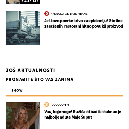
1:27
7
KRENULO OD BRZE HRANE
Je li ovo povrće krivo za epidemiju? Stotine
zaraženih, restorani hitno povukli proizvod
JOŠ AKTUALNOSTI
PRONAĐITE ŠTO VAS ZANIMA
SHOW
"UUUUUUFFFF"
Vau, koje noge! Ružičasti badić istaknuo je
najbolje adute Maje Šuput