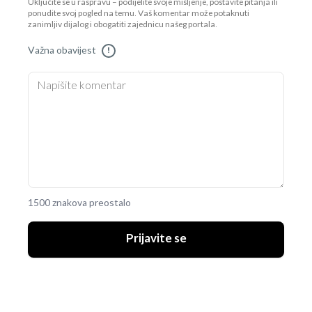
Uključite se u raspravu – podijelite svoje mišljenje, postavite pitanja ili
ponudite svoj pogled na temu. Vaš komentar može potaknuti
zanimljiv dijalog i obogatiti zajednicu našeg portala.
Važna obavijest
!
1500 znakova preostalo
Prijavite se