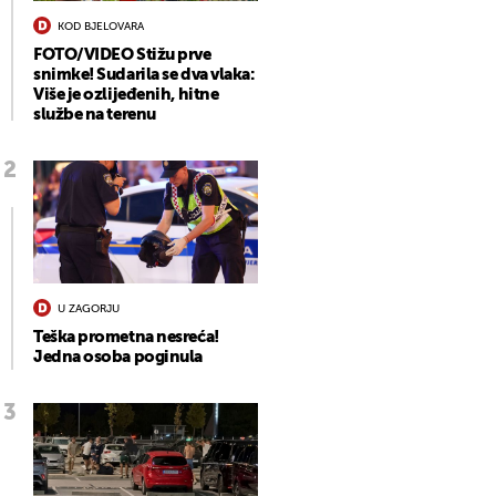
KOD BJELOVARA
FOTO/VIDEO Stižu prve
snimke! Sudarila se dva vlaka:
Više je ozlijeđenih, hitne
službe na terenu
U ZAGORJU
Teška prometna nesreća!
Jedna osoba poginula