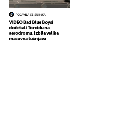
POJAVILA SE SNIMKA
VIDEO Bad Blue Boysi
dočekali Torcidu na
aerodromu, izbila velika
masovna tučnjava