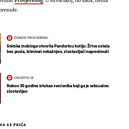
ovinar
Provjerenog
. U Hrvatskoj, do sada, nema
presude.
DONOSI PROVJERENO
Snimka mobinga otvorila Pandorinu kutiju: Žrtva ostala
bez posla, kriminal nekažnjen, zlostavljači napredovali
OSVJETIO SE
Nakon 30 godina istukao svećenika koji ga je seksualno
zlostavljao
IMA SE PRIČA