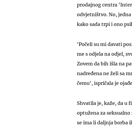
prodajnog centra 'Inter
odvjetništvo. No, jedna
kako sada trpi i ono ps
'Počeli su mi davati posl
me s odjela na odjel, s
Zovem da bih išla na pa
nadređena ne želi sa m
čemu', ispričala je ojađ
Shvatila je, kaže, da u f
optužena za seksualno z
se ima li daljnja borba 