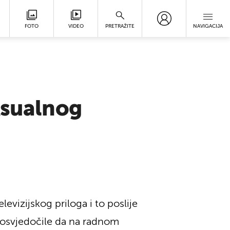
FOTO
VIDEO
PRETRAŽITE
NAVIGACIJA
ksualnog
vizijskog priloga i to poslije
 posvjedočile da na radnom