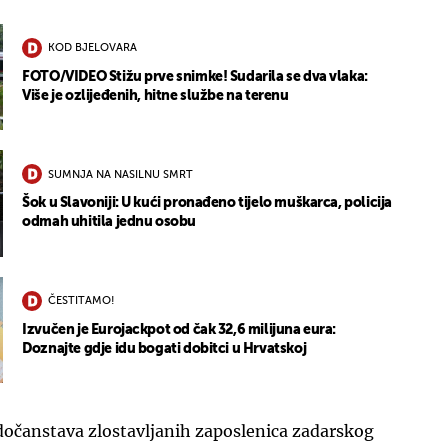
KOD BJELOVARA
FOTO/VIDEO Stižu prve snimke! Sudarila se dva vlaka:
Više je ozlijeđenih, hitne službe na terenu
SUMNJA NA NASILNU SMRT
Šok u Slavoniji: U kući pronađeno tijelo muškarca, policija
odmah uhitila jednu osobu
ČESTITAMO!
Izvučen je Eurojackpot od čak 32,6 milijuna eura:
Doznajte gdje idu bogati dobitci u Hrvatskoj
dočanstava zlostavljanih zaposlenica zadarskog