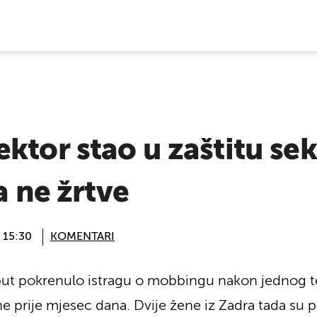
E VIJESTI
ktor stao u zaštitu se
a ne žrtve
@ 15:30
KOMENTARI
put pokrenulo istragu o mobbingu nakon jednog tele
e prije mjesec dana. Dvije žene iz Zadra tada su